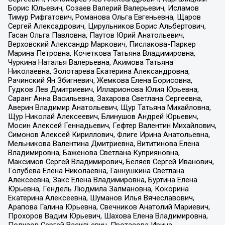
Борис Юльевич, Созаев Валерий Валерьевич, Исламов
Тимур Рифгатович, Романова Ольга Евгеньевна, Щаров
Сергей Алексадрович, Цирульников Борис Альбертович,
Гасан Ольга Павловна, Паутов Юрий Анатольевич,
Верховский Александр Маркович, Пислакова-Паркер
Марина Петровна, Кочеткова Татьяна Владимировна,
Чуркина Наталья Валерьевна, Акимова Татьяна
Николаевна, Золотарева Екатерина Александровна,
Рачинский Ян Збигневич, Жемкова Елена Борисовна,
Гудков Лев Дмитриевич, Илларионова Юлия Юрьевна,
Саранг Анна Васильевна, Захарова Светлана Сергеевна,
Аверин Владимир Анатольевич, Щур Татьяна Михайловна,
Щур Николай Алексеевич, Блинушов Андрей Юрьевич,
Мосин Алексей Геннадьевич, Гефтер Валентин Михайлович,
Симонов Алексей Кириллович, Флиге Ирина Анатольевна,
Мельникова Валентина Дмитриевна, Вититинова Елена
Владимировна, Баженова Светлана Куприяновна,
Максимов Сергей Владимирович, Беляев Сергей Иванович,
Голубева Елена Николаевна, Ганнушкина Светлана
Алексеевна, Закс Елена Владимировна, Буртина Елена
Юрьевна, Гендель Людмила Залмановна, Кокорина
Екатерина Алексеевна, Шуманов Илья Вячеславович,
Арапова Галина Юрьевна, Свечников Анатолий Мариевич,
Прохоров Вадим Юрьевич, Шахова Елена Владимировна,
Подузов Сергей Васильевич, Протасова Ирина