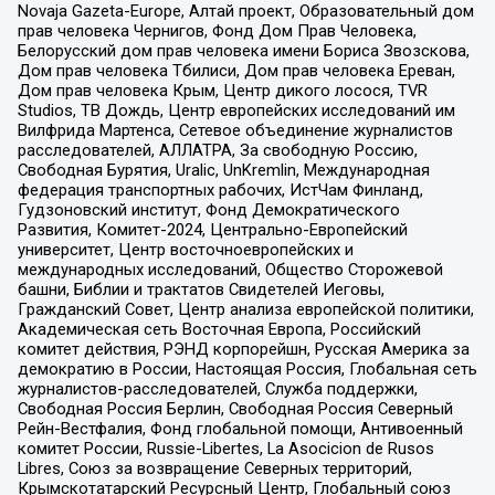
Novaja Gazeta-Europe, Алтай проект, Образовательный дом
прав человека Чернигов, Фонд Дом Прав Человека,
Белорусский дом прав человека имени Бориса Звозскова,
Дом прав человека Тбилиси, Дом прав человека Ереван,
Дом прав человека Крым, Центр дикого лосося, TVR
Studios, ТВ Дождь, Центр европейских исследований им
Вилфрида Мартенса, Сетевое объединение журналистов
расследователей, АЛЛАТРА, За свободную Россию,
Свободная Бурятия, Uralic, UnKremlin, Международная
федерация транспортных рабочих, ИстЧам Финланд,
Гудзоновский институт, Фонд Демократического
Развития, Комитет-2024, Центрально-Европейский
университет, Центр восточноевропейских и
международных исследований, Общество Сторожевой
башни, Библии и трактатов Свидетелей Иеговы,
Гражданский Совет, Центр анализа европейской политики,
Академическая сеть Восточная Европа, Российский
комитет действия, РЭНД корпорейшн, Русская Америка за
демократию в России, Настоящая Россия, Глобальная сеть
журналистов-расследователей, Служба поддержки,
Свободная Россия Берлин, Свободная Россия Северный
Рейн-Вестфалия, Фонд глобальной помощи, Антивоенный
комитет России, Russie-Libertes, La Asocicion de Rusos
Libres, Союз за возвращение Северных территорий,
Крымскотатарский Ресурсный Центр, Глобальный союз