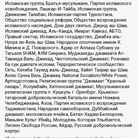
Исламская группа, Братья-мусульмане, Партия исламского
освобождения, Лашкар-И-Тайба, Исламская группа,
Движение Талибан, Исламская партия Туркестана,
Общество социальных реформ, Общество возрождения
исламского наследия, Дом двух святых, Джунд аш-Шам,
Исламский джихад, Аль-Каида, Имарат Кавказ, АБТО,
Правый сектор, Исламское государство, Джабха аль-
Нусра ли-Ахль аш-Шам, Народное ополчение имени К.
Минина и Д. Пожарского, Аджр от Аллаха Субхану уа
Тагьаля SHAM, АУМ Синрике, Муджахеды джамаата Ат-
Тавхида Валь-Джихад, Чистопольский Джамаат, Рохнамо
ба суи давлати исломи, Террористическое сообщество
Сеть, Катиба Таухид валь-Джихад, Хайят Тахрир аш-Шам,
Ахлю Сунна Валь Джамаа, National Socialism/White Power,
Артподготовка, Религиозная группа “Джамаат “Красный
пахарь”, Колумбайн, Хатлонский джамаат, Мусульманская
религиозная группа п. Кушкуль г. Оренбург, Крымско-
татарский добровольческий батальон имени Номана
Челебиджихана, Азов, Партия исламского возрождения
Таджикистана, Народная самооборона, Дуббайский
джамаат, московская ячейка, Батал-Хаджи Белхороев,
Маньяки Культ Убийц, Молодёжь Которая Улыбается,
Легион Свобода России, Айдар, Русский добровольческий
корпус