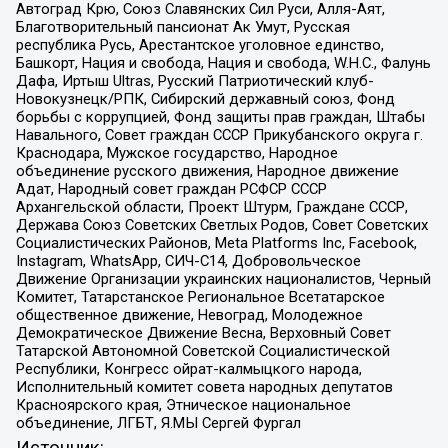
Автоград Крю, Союз Славянских Сил Руси, Алля-Аят,
Благотворительный пансионат Ак Умут, Русская
республика Русь, Арестантское уголовное единство,
Башкорт, Нация и свобода, Нация и свобода, W.H.С., Фалунь
Дафа, Иртыш Ultras, Русский Патриотический клуб-
Новокузнецк/РПК, Сибирский державный союз, Фонд
борьбы с коррупцией, Фонд защиты прав граждан, Штабы
Навального, Совет граждан СССР Прикубанского округа г.
Краснодара, Мужское государство, Народное
объединение русского движения, Народное движение
Адат, Народный совет граждан РСФСР СССР
Архангельской области, Проект Штурм, Граждане СССР,
Держава Союз Советских Светлых Родов, Совет Советских
Социалистических Районов, Meta Platforms Inc, Facebook,
Instagram, WhatsApp, СИЧ-С14, Добровольческое
Движение Организации украинских националистов, Черный
Комитет, Татарстанское Региональное Всетатарское
общественное движение, Невоград, Молодежное
Демократическое Движение Весна, Верховный Совет
Татарской Автономной Советской Социалистической
Республики, Конгресс ойрат-калмыцкого народа,
Исполнительный комитет совета народных депутатов
Красноярского края, Этническое национальное
объединение, ЛГБТ, Я.МЫ Сергей Фургал