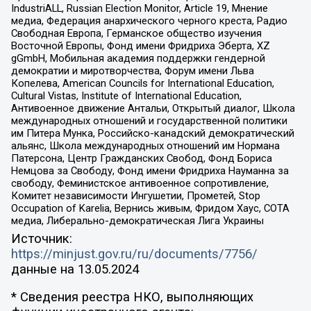
IndustriALL, Russian Election Monitor, Article 19, Мнение
медиа, Федерация анархического черного креста, Радио
Свободная Европа, Германское общество изучения
Восточной Европы, Фонд имени Фридриха Эберта, XZ
gGmbH, Мобильная академия поддержки гендерной
демократии и миротворчества, Форум имени Льва
Копелева, American Councils for International Education,
Cultural Vistas, Institute of International Education,
Антивоенное движение Антальи, Открытый диалог, Школа
международных отношений и государственной политики
им Питера Мунка, Российско-канадский демократический
альянс, Школа международных отношений им Нормана
Патерсона, Центр Гражданских Свобод, Фонд Бориса
Немцова за Свободу, Фонд имени Фридриха Науманна за
свободу, Феминистское антивоенное сопротивление,
Комитет независимости Ингушетии, Прометей, Stop
Occupation of Karelia, Вернись живым, Фридом Хаус, СОТА
медиа, Либерально-демократическая Лига Украины
Источник:
https://minjust.gov.ru/ru/documents/7756/
данные на
13.05.2024
* Сведения реестра НКО, выполняющих