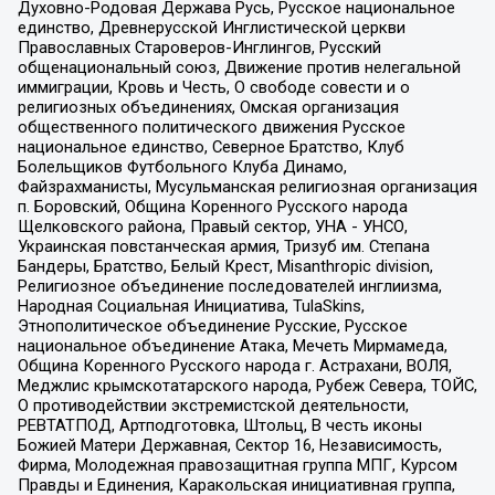
Духовно-Родовая Держава Русь, Русское национальное
единство, Древнерусской Инглистической церкви
Православных Староверов-Инглингов, Русский
общенациональный союз, Движение против нелегальной
иммиграции, Кровь и Честь, О свободе совести и о
религиозных объединениях, Омская организация
общественного политического движения Русское
национальное единство, Северное Братство, Клуб
Болельщиков Футбольного Клуба Динамо,
Файзрахманисты, Мусульманская религиозная организация
п. Боровский, Община Коренного Русского народа
Щелковского района, Правый сектор, УНА - УНСО,
Украинская повстанческая армия, Тризуб им. Степана
Бандеры, Братство, Белый Крест, Misanthropic division,
Религиозное объединение последователей инглиизма,
Народная Социальная Инициатива, TulaSkins,
Этнополитическое объединение Русские, Русское
национальное объединение Атака, Мечеть Мирмамеда,
Община Коренного Русского народа г. Астрахани, ВОЛЯ,
Меджлис крымскотатарского народа, Рубеж Севера, ТОЙС,
О противодействии экстремистской деятельности,
РЕВТАТПОД, Артподготовка, Штольц, В честь иконы
Божией Матери Державная, Сектор 16, Независимость,
Фирма, Молодежная правозащитная группа МПГ, Курсом
Правды и Единения, Каракольская инициативная группа,