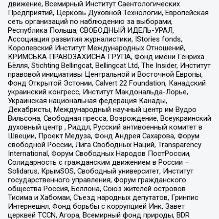
движение, Всемирный Институт Саентологических
Предприятий, Церковь Духовной Технологии, Европейская
сеть организаций по наблюдению за выборами,
Республика Польша, СВОБОДНЫЙ ИДЕЛЬ-УРАЛ,
Ассоциация развития журналистики, IStories fonds,
Королевский Институт Международных Отношений,
КРИМСЬКА ПРАВОЗАХИСНА ГРУПА, Фонд имени Генриха
Бёлля, Stichting Bellingcat, Bellingcat Ltd, The Insider, Институт
правовой инициативы Центральной и Восточной Европы,
Фонд Открытой Эстонии, Calvert 22 Foundation, Канадский
украинский конгресс, Институт Макдональда-Лорье,
Украинская национальная федерация Канады,
Декабристы, Международный научный центр им Вудро
Вильсона, Свободная пресса, Возрождение, Всеукраинский
духовный центр , Риддл, Русский антивоенный комитет в
Швеции, Проект Медуза, Фонд Андрея Сахарова, Форум
свободной России, Лига Свободных Наций, Transparеncy
International, Форум Свободных Народов ПостРоссии,
Солидарность с гражданским движением в России –
Solidarus, КрымSOS, Свободный университет, Институт
государственного управления, Форум гражданского
общества Россия, Беллона, Союз жителей островов
Тисима и Хабомаи, Съезд народных депутатов, Гринпис
Интернешнл, Фонд борьбы с коррупцией Инк, Завет
церквей TCCN, Агора, Всемирный фонд природы, BDR