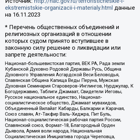
Источник:
http://nac.gov.ru/terroristicheskie-i-
ekstremistskie-organizacii-i-materialy.html
данные
на
16.11.2023
* Перечень общественных объединений и
религиозных организаций в отношении
которых судом принято вступившее в
законную силу решение о ликвидации или
запрете деятельности:
Национал-большевистская партия, ВЕК РА, Рада земли
Кубанской Духовно Родовой Державы Русь, Община
Духовного Управления Асгардской Веси Беловодья,
Славянская Община Капища Веды Перуна, Мужская
Духовная Семинария Староверов-Инглингов, Нурджулар, К
Богодержавию, Таблиги Джамаат, Свидетели Иеговы,
Русское национальное единство, Национал-
социалистическое общество, Джамаат мувахидов,
Объединенный Вилайат Кабарды, Балкарии и Карачая,
Союз славян, Ат-Такфир Валь-Хиджра, Пит Буль,
Национал-социалистическая рабочая партия России,
Славянский союз, Формат-18, Благородный Орден
Дьявола, Армия воли народа, Национальная
Социалистическая Инициатива города Череповца,