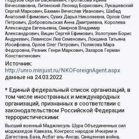
Вячеславовна, Литинский Леонид Борисович, Лукашевский
Сергей Маркович, Бахмин Вячеслав Иванович, Шабад
Анатолий Ефимович, Сухих Дарья Николаевна, Орлов Олег
Петрович, Добровольская Анна Дмитриевна, Королева
Александра Евгеньевна, Смирнов Владимир
Александрович, Вицин Сергей Ефимович, Золотухин Борис
Андреевич, Левинсон Лев Семенович, Локшина Татьяна
Иосифовна, Орлов Олег Петрович, Полякова Мара
Федоровна, Резник Генри Маркович, Захаров Герман
Константинович
Источник:
http://unro.minjust.ru/NKOForeignAgent.aspx
данные на
24.03.2022
* Единый федеральный список организаций, в
том числе иностранных и международных
организаций, признанных в соответствии с
законодательством Российской Федерации
террористическими:
Высший военный Маджлисуль Шура Объединенных сил
моджахедов Кавказа, Конгресс народов Ичкерии и
Дагестана, База, Асбат аль-Ансар, Священная война,