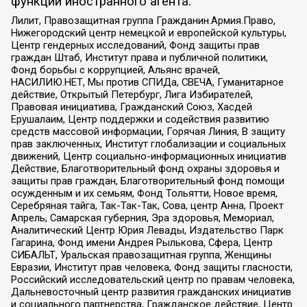
функции иностранного агента:
Лилит, Правозащитная группа Гражданин.Армия.Право,
Нижегородский центр немецкой и европейской культуры,
Центр гендерных исследований, Фонд защиты прав
граждан Штаб, Институт права и публичной политики,
Фонд борьбы с коррупцией, Альянс врачей,
НАСИЛИЮ.НЕТ, Мы против СПИДа, СВЕЧА, Гуманитарное
действие, Открытый Петербург, Лига Избирателей,
Правовая инициатива, Гражданский Союз, Хасдей
Ерушалаим, Центр поддержки и содействия развитию
средств массовой информации, Горячая Линия, В защиту
прав заключенных, Институт глобализации и социальных
движений, Центр социально-информационных инициатив
Действие, Благотворительный фонд охраны здоровья и
защиты прав граждан, Благотворительный фонд помощи
осужденным и их семьям, Фонд Тольятти, Новое время,
Серебряная тайга, Так-Так-Так, Сова, центр Анна, Проект
Апрель, Самарская губерния, Эра здоровья, Мемориал,
Аналитический Центр Юрия Левады, Издательство Парк
Гагарина, Фонд имени Андрея Рылькова, Сфера, Центр
СИБАЛЬТ, Уральская правозащитная группа, Женщины
Евразии, Институт прав человека, Фонд защиты гласности,
Российский исследовательский центр по правам человека,
Дальневосточный центр развития гражданских инициатив
и социального партнерства, Гражданское действие, Центр