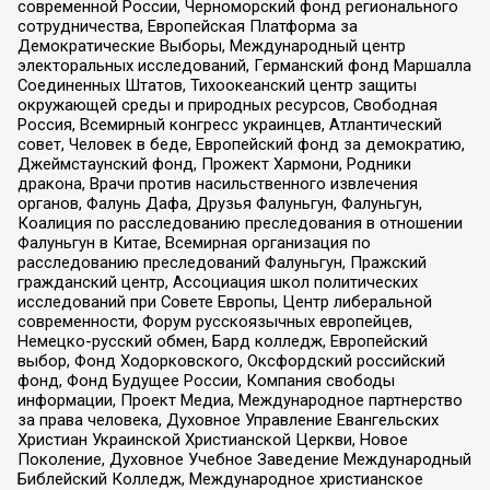
современной России, Черноморский фонд регионального
сотрудничества, Европейская Платформа за
Демократические Выборы, Международный центр
электоральных исследований, Германский фонд Маршалла
Соединенных Штатов, Тихоокеанский центр защиты
окружающей среды и природных ресурсов, Свободная
Россия, Всемирный конгресс украинцев, Атлантический
совет, Человек в беде, Европейский фонд за демократию,
Джеймстаунский фонд, Прожект Хармони, Родники
дракона, Врачи против насильственного извлечения
органов, Фалунь Дафа, Друзья Фалуньгун, Фалуньгун,
Коалиция по расследованию преследования в отношении
Фалуньгун в Китае, Всемирная организация по
расследованию преследований Фалуньгун, Пражский
гражданский центр, Ассоциация школ политических
исследований при Совете Европы, Центр либеральной
современности, Форум русскоязычных европейцев,
Немецко-русский обмен, Бард колледж, Европейский
выбор, Фонд Ходорковского, Оксфордский российский
фонд, Фонд Будущее России, Компания свободы
информации, Проект Медиа, Международное партнерство
за права человека, Духовное Управление Евангельских
Христиан Украинской Христианской Церкви, Новое
Поколение, Духовное Учебное Заведение Международный
Библейский Колледж, Международное христианское