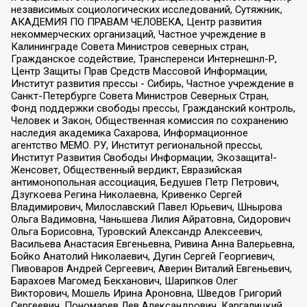
независимых социологических исследований, Сутяжник,
АКАДЕМИЯ ПО ПРАВАМ ЧЕЛОВЕКА, Центр развития
некоммерческих организаций, Частное учреждение в
Калининграде Совета Министров северных стран,
Гражданское содействие, Трансперенси Интернешнл-Р,
Центр Защиты Прав Средств Массовой Информации,
Институт развития прессы - Сибирь, Частное учреждение в
Санкт-Петербурге Совета Министров Северных Стран,
Фонд поддержки свободы прессы, Гражданский контроль,
Человек и Закон, Общественная комиссия по сохранению
наследия академика Сахарова, Информационное
агентство МЕМО. РУ, Институт региональной прессы,
Институт Развития Свободы Информации, Экозащита!-
Женсовет, Общественный вердикт, Евразийская
антимонопольная ассоциация, Бедушев Петр Петрович,
Дзугкоева Регина Николаевна, Кривенко Сергей
Владимирович, Милославский Павел Юрьевич, Шнырова
Ольга Вадимовна, Чанышева Лилия Айратовна, Сидорович
Ольга Борисовна, Туровский Александр Алексеевич,
Васильева Анастасия Евгеньевна, Ривина Анна Валерьевна,
Бойко Анатолий Николаевич, Дугин Сергей Георгиевич,
Пивоваров Андрей Сергеевич, Аверин Виталий Евгеньевич,
Барахоев Магомед Бекханович, Шарипков Олег
Викторович, Мошель Ирина Ароновна, Шведов Григорий
Сергеевич, Пономарев Лев Александрович, Каргалицкий