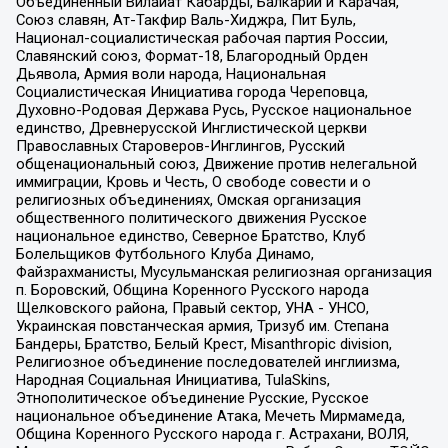
Объединенный Вилайат Кабарды, Балкарии и Карачая,
Союз славян, Ат-Такфир Валь-Хиджра, Пит Буль,
Национал-социалистическая рабочая партия России,
Славянский союз, Формат-18, Благородный Орден
Дьявола, Армия воли народа, Национальная
Социалистическая Инициатива города Череповца,
Духовно-Родовая Держава Русь, Русское национальное
единство, Древнерусской Инглистической церкви
Православных Староверов-Инглингов, Русский
общенациональный союз, Движение против нелегальной
иммиграции, Кровь и Честь, О свободе совести и о
религиозных объединениях, Омская организация
общественного политического движения Русское
национальное единство, Северное Братство, Клуб
Болельщиков Футбольного Клуба Динамо,
Файзрахманисты, Мусульманская религиозная организация
п. Боровский, Община Коренного Русского народа
Щелковского района, Правый сектор, УНА - УНСО,
Украинская повстанческая армия, Тризуб им. Степана
Бандеры, Братство, Белый Крест, Misanthropic division,
Религиозное объединение последователей инглиизма,
Народная Социальная Инициатива, TulaSkins,
Этнополитическое объединение Русские, Русское
национальное объединение Атака, Мечеть Мирмамеда,
Община Коренного Русского народа г. Астрахани, ВОЛЯ,