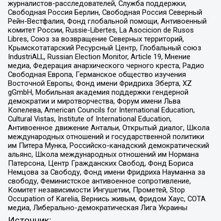
журналистов-расследователей, Служба поддержки,
Свободная Россия Берлин, Свободная Россия Северный
Рейн-Вестфалия, Фонд глобальной помощи, Антивоенный
комитет России, Russie-Libertes, La Asocicion de Rusos
Libres, Союз за возвращение Северных территорий,
Крымскотатарский Ресурсный Центр, Глобальный союз
IndustriALL, Russian Election Monitor, Article 19, Мнение
медиа, Федерация анархического черного креста, Радио
Свободная Европа, Германское общество изучения
Восточной Европы, Фонд имени Фридриха Эберта, XZ
gGmbH, Мобильная академия поддержки гендерной
демократии и миротворчества, Форум имени Льва
Копелева, American Councils for International Education,
Cultural Vistas, Institute of International Education,
Антивоенное движение Антальи, Открытый диалог, Школа
международных отношений и государственной политики
им Питера Мунка, Российско-канадский демократический
альянс, Школа международных отношений им Нормана
Патерсона, Центр Гражданских Свобод, Фонд Бориса
Немцова за Свободу, Фонд имени Фридриха Науманна за
свободу, Феминистское антивоенное сопротивление,
Комитет независимости Ингушетии, Прометей, Stop
Occupation of Karelia, Вернись живым, Фридом Хаус, СОТА
медиа, Либерально-демократическая Лига Украины
Источник: