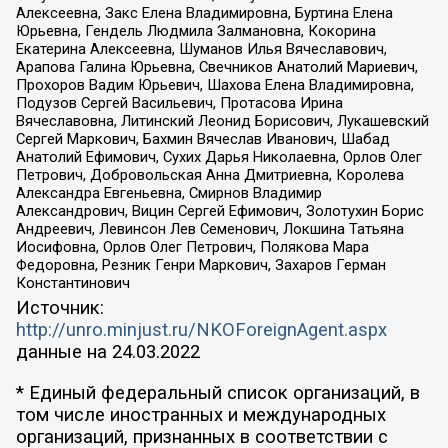
Алексеевна, Закс Елена Владимировна, Буртина Елена
Юрьевна, Гендель Людмила Залмановна, Кокорина
Екатерина Алексеевна, Шуманов Илья Вячеславович,
Арапова Галина Юрьевна, Свечников Анатолий Мариевич,
Прохоров Вадим Юрьевич, Шахова Елена Владимировна,
Подузов Сергей Васильевич, Протасова Ирина
Вячеславовна, Литинский Леонид Борисович, Лукашевский
Сергей Маркович, Бахмин Вячеслав Иванович, Шабад
Анатолий Ефимович, Сухих Дарья Николаевна, Орлов Олег
Петрович, Добровольская Анна Дмитриевна, Королева
Александра Евгеньевна, Смирнов Владимир
Александрович, Вицин Сергей Ефимович, Золотухин Борис
Андреевич, Левинсон Лев Семенович, Локшина Татьяна
Иосифовна, Орлов Олег Петрович, Полякова Мара
Федоровна, Резник Генри Маркович, Захаров Герман
Константинович
Источник:
http://unro.minjust.ru/NKOForeignAgent.aspx
данные на
24.03.2022
* Единый федеральный список организаций, в
том числе иностранных и международных
организаций, признанных в соответствии с