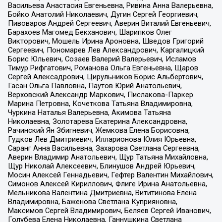
Васильева Анастасия Евгеньевна, Ривина Анна Валерьевна,
Бойко Анатолий Николаевич, Дугин Сергей Георгиевич,
Пивоваров Андрей Сергеевич, Аверин Виталий Евгеньевич,
Барахоев Магомед Бекханович, Шарипков Олег
Викторович, Мошель Ирина Ароновна, Шведов Григорий
Сергеевич, Пономарев Лев Александрович, Каргалицкий
Борис Юльевич, Созаев Валерий Валерьевич, Исламов
Тимур Рифгатович, Романова Ольга Евгеньевна, Щаров
Сергей Алексадрович, Цирульников Борис Альбертович,
Гасан Ольга Павловна, Паутов Юрий Анатольевич,
Верховский Александр Маркович, Пислакова-Паркер
Марина Петровна, Кочеткова Татьяна Владимировна,
Чуркина Наталья Валерьевна, Акимова Татьяна
Николаевна, Золотарева Екатерина Александровна,
Рачинский Ян Збигневич, Жемкова Елена Борисовна,
Гудков Лев Дмитриевич, Илларионова Юлия Юрьевна,
Саранг Анна Васильевна, Захарова Светлана Сергеевна,
Аверин Владимир Анатольевич, Щур Татьяна Михайловна,
Щур Николай Алексеевич, Блинушов Андрей Юрьевич,
Мосин Алексей Геннадьевич, Гефтер Валентин Михайлович,
Симонов Алексей Кириллович, Флиге Ирина Анатольевна,
Мельникова Валентина Дмитриевна, Вититинова Елена
Владимировна, Баженова Светлана Куприяновна,
Максимов Сергей Владимирович, Беляев Сергей Иванович,
Голубева Елена Николаевна, Ганнушкина Светлана