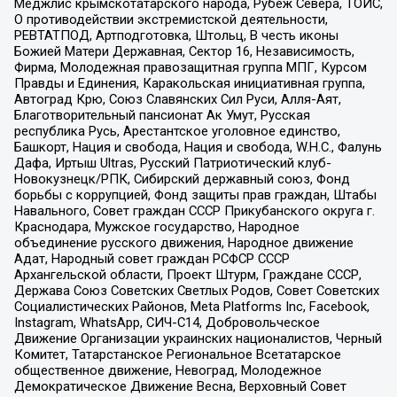
Меджлис крымскотатарского народа, Рубеж Севера, ТОЙС,
О противодействии экстремистской деятельности,
РЕВТАТПОД, Артподготовка, Штольц, В честь иконы
Божией Матери Державная, Сектор 16, Независимость,
Фирма, Молодежная правозащитная группа МПГ, Курсом
Правды и Единения, Каракольская инициативная группа,
Автоград Крю, Союз Славянских Сил Руси, Алля-Аят,
Благотворительный пансионат Ак Умут, Русская
республика Русь, Арестантское уголовное единство,
Башкорт, Нация и свобода, Нация и свобода, W.H.С., Фалунь
Дафа, Иртыш Ultras, Русский Патриотический клуб-
Новокузнецк/РПК, Сибирский державный союз, Фонд
борьбы с коррупцией, Фонд защиты прав граждан, Штабы
Навального, Совет граждан СССР Прикубанского округа г.
Краснодара, Мужское государство, Народное
объединение русского движения, Народное движение
Адат, Народный совет граждан РСФСР СССР
Архангельской области, Проект Штурм, Граждане СССР,
Держава Союз Советских Светлых Родов, Совет Советских
Социалистических Районов, Meta Platforms Inc, Facebook,
Instagram, WhatsApp, СИЧ-С14, Добровольческое
Движение Организации украинских националистов, Черный
Комитет, Татарстанское Региональное Всетатарское
общественное движение, Невоград, Молодежное
Демократическое Движение Весна, Верховный Совет