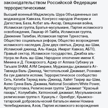
законодательством Российской Федерации
террористическими:
Высший военный Маджлисуль Шура Объединенных сил
моджахедов Кавказа, Конгресс народов Ичкерии и
Дагестана, База, Асбат аль-Ансар, Священная война,
Исламская группа, Братья-мусульмане, Партия исламского
освобождения, Лашкар-И-Тайба, Исламская группа,
Движение Талибан, Исламская партия Туркестана,
Общество социальных реформ, Общество возрождения
исламского наследия, Дом двух святых, Джунд аш-Шам,
Исламский джихад, Аль-Каида, Имарат Кавказ, АБТО,
Правый сектор, Исламское государство, Джабха аль-
Нусра ли-Ахль аш-Шам, Народное ополчение имени К.
Минина и Д. Пожарского, Аджр от Аллаха Субхану уа
Тагьаля SHAM, АУМ Синрике, Муджахеды джамаата Ат-
Тавхида Валь-Джихад, Чистопольский Джамаат, Рохнамо
ба суи давлати исломи, Террористическое сообщество
Сеть, Катиба Таухид валь-Джихад, Хайят Тахрир аш-Шам,
Ахлю Сунна Валь Джамаа, National Socialism/White Power,
Артподготовка, Религиозная группа “Джамаат “Красный
пахарь”, Колумбайн, Хатлонский джамаат, Мусульманская
религиозная группа п. Кушкуль г. Оренбург, Крымско-
татарский добровольческий батальон имени Номана
Челебиджихана, Азов, Партия исламского возрождения