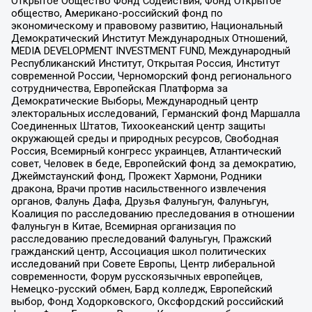
Открытое Общество Фонд Содействия, Фонд Открытое
общество, Американо-российский фонд по
экономическому и правовому развитию, Национальный
Демократический Институт Международных Отношений,
MEDIA DEVELOPMENT INVESTMENT FUND, Международный
Республиканский Институт, Открытая Россия, Институт
современной России, Черноморский фонд регионального
сотрудничества, Европейская Платформа за
Демократические Выборы, Международный центр
электоральных исследований, Германский фонд Маршалла
Соединенных Штатов, Тихоокеанский центр защиты
окружающей среды и природных ресурсов, Свободная
Россия, Всемирный конгресс украинцев, Атлантический
совет, Человек в беде, Европейский фонд за демократию,
Джеймстаунский фонд, Прожект Хармони, Родники
дракона, Врачи против насильственного извлечения
органов, Фалунь Дафа, Друзья Фалуньгун, Фалуньгун,
Коалиция по расследованию преследования в отношении
Фалуньгун в Китае, Всемирная организация по
расследованию преследований Фалуньгун, Пражский
гражданский центр, Ассоциация школ политических
исследований при Совете Европы, Центр либеральной
современности, Форум русскоязычных европейцев,
Немецко-русский обмен, Бард колледж, Европейский
выбор, Фонд Ходорковского, Оксфордский российский