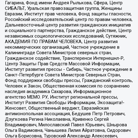
Гагарина, Фонд имени Андрея Рылькова, Сфера, Центр
СИБАЛЬТ, Уральская правозащитная группа, Женщины
Евразии, Институт прав человека, Фонд защиты гласности,
Российский исследовательский центр по правам человека,
Дальневосточный центр развития гражданских инициатив
и социального партнерства, Гражданское действие, Центр
независимых социологических исследований, Сутяжник,
АКАДЕМИЯ ПО ПРАВАМ ЧЕЛОВЕКА, Центр развития
некоммерческих организаций, Частное учреждение в
Калининграде Совета Министров северных стран,
Гражданское содействие, Трансперенси Интернешнл-Р,
Центр Защиты Прав Средств Массовой Информации,
Институт развития прессы - Сибирь, Частное учреждение в
Санкт-Петербурге Совета Министров Северных Стран,
Фонд поддержки свободы прессы, Гражданский контроль,
Человек и Закон, Общественная комиссия по сохранению
наследия академика Сахарова, Информационное
агентство МЕМО. РУ, Институт региональной прессы,
Институт Развития Свободы Информации, Экозащита!-
Женсовет, Общественный вердикт, Евразийская
антимонопольная ассоциация, Бедушев Петр Петрович,
Дзугкоева Регина Николаевна, Кривенко Сергей
Владимирович, Милославский Павел Юрьевич, Шнырова
Ольга Вадимовна, Чанышева Лилия Айратовна, Сидорович
Ольга Борисовна, Туровский Александр Алексеевич,