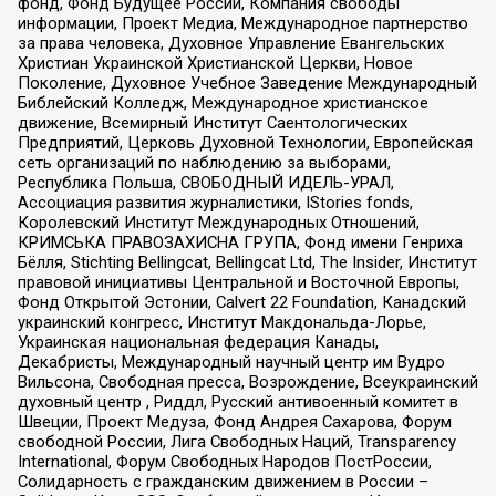
фонд, Фонд Будущее России, Компания свободы
информации, Проект Медиа, Международное партнерство
за права человека, Духовное Управление Евангельских
Христиан Украинской Христианской Церкви, Новое
Поколение, Духовное Учебное Заведение Международный
Библейский Колледж, Международное христианское
движение, Всемирный Институт Саентологических
Предприятий, Церковь Духовной Технологии, Европейская
сеть организаций по наблюдению за выборами,
Республика Польша, СВОБОДНЫЙ ИДЕЛЬ-УРАЛ,
Ассоциация развития журналистики, IStories fonds,
Королевский Институт Международных Отношений,
КРИМСЬКА ПРАВОЗАХИСНА ГРУПА, Фонд имени Генриха
Бёлля, Stichting Bellingcat, Bellingcat Ltd, The Insider, Институт
правовой инициативы Центральной и Восточной Европы,
Фонд Открытой Эстонии, Calvert 22 Foundation, Канадский
украинский конгресс, Институт Макдональда-Лорье,
Украинская национальная федерация Канады,
Декабристы, Международный научный центр им Вудро
Вильсона, Свободная пресса, Возрождение, Всеукраинский
духовный центр , Риддл, Русский антивоенный комитет в
Швеции, Проект Медуза, Фонд Андрея Сахарова, Форум
свободной России, Лига Свободных Наций, Transparеncy
International, Форум Свободных Народов ПостРоссии,
Солидарность с гражданским движением в России –