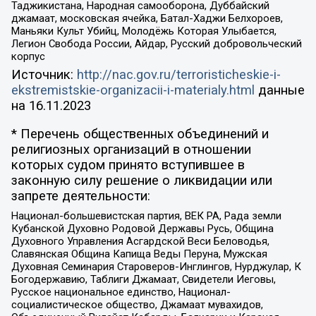
Таджикистана, Народная самооборона, Дуббайский
джамаат, московская ячейка, Батал-Хаджи Белхороев,
Маньяки Культ Убийц, Молодёжь Которая Улыбается,
Легион Свобода России, Айдар, Русский добровольческий
корпус
Источник:
http://nac.gov.ru/terroristicheskie-i-
ekstremistskie-organizacii-i-materialy.html
данные
на
16.11.2023
* Перечень общественных объединений и
религиозных организаций в отношении
которых судом принято вступившее в
законную силу решение о ликвидации или
запрете деятельности:
Национал-большевистская партия, ВЕК РА, Рада земли
Кубанской Духовно Родовой Державы Русь, Община
Духовного Управления Асгардской Веси Беловодья,
Славянская Община Капища Веды Перуна, Мужская
Духовная Семинария Староверов-Инглингов, Нурджулар, К
Богодержавию, Таблиги Джамаат, Свидетели Иеговы,
Русское национальное единство, Национал-
социалистическое общество, Джамаат мувахидов,