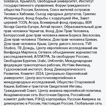
Solidarus, КрымSOS, Свободный университет, Институт
государственного управления, Форум гражданского
общества Россия, Беллона, Союз жителей островов
Тисима и Хабомаи, Съезд народных депутатов, Гринпис
Интернешнл, Фонд борьбы с коррупцией Инк, Завет
церквей TCCN, Агора, Всемирный фонд природы, BDR
Novaja Gazeta-Europe, Алтай проект, Образовательный дом
прав человека Чернигов, Фонд Дом Прав Человека,
Белорусский дом прав человека имени Бориса Звозскова,
Дом прав человека Тбилиси, Дом прав человека Ереван,
Дом прав человека Крым, Центр дикого лосося, TVR
Studios, ТВ Дождь, Центр европейских исследований им
Вилфрида Мартенса, Сетевое объединение журналистов
расследователей, АЛЛАТРА, За свободную Россию,
Свободная Бурятия, Uralic, UnKremlin, Международная
федерация транспортных рабочих, ИстЧам Финланд,
Гудзоновский институт, Фонд Демократического
Развития, Комитет-2024, Центрально-Европейский
университет, Центр восточноевропейских и
международных исследований, Общество Сторожевой
башни, Библии и трактатов Свидетелей Иеговы,
Гражданский Совет, Центр анализа европейской политики,
Академическая сеть Восточная Европа, Российский
комитет действия, РЭНД корпорейшн, Русская Америка за
демократию в России, Настоящая Россия, Глобальная сеть