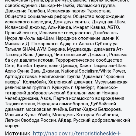
Исламская группа, Братья-мусульмане, Партия исламского
освобождения, Лашкар-И-Тайба, Исламская группа,
Движение Талибан, Исламская партия Туркестана,
Общество социальных реформ, Общество возрождения
исламского наследия, Дом двух святых, Джунд аш-Шам,
Исламский джихад, Аль-Каида, Имарат Кавказ, АБТО,
Правый сектор, Исламское государство, Джабха аль-
Нусра ли-Ахль аш-Шам, Народное ополчение имени К.
Минина и Д. Пожарского, Аджр от Аллаха Субхану уа
Тагьаля SHAM, АУМ Синрике, Муджахеды джамаата Ат-
Тавхида Валь-Джихад, Чистопольский Джамаат, Рохнамо
ба суи давлати исломи, Террористическое сообщество
Сеть, Катиба Таухид валь-Джихад, Хайят Тахрир аш-Шам,
Ахлю Сунна Валь Джамаа, National Socialism/White Power,
Артподготовка, Религиозная группа “Джамаат “Красный
пахарь”, Колумбайн, Хатлонский джамаат, Мусульманская
религиозная группа п. Кушкуль г. Оренбург, Крымско-
татарский добровольческий батальон имени Номана
Челебиджихана, Азов, Партия исламского возрождения
Таджикистана, Народная самооборона, Дуббайский
джамаат, московская ячейка, Батал-Хаджи Белхороев,
Маньяки Культ Убийц, Молодёжь Которая Улыбается,
Легион Свобода России, Айдар, Русский добровольческий
корпус
Источник:
http://nac.gov.ru/terroristicheskie-i-