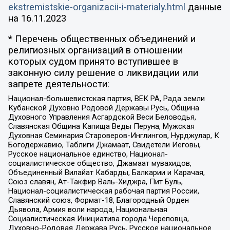
ekstremistskie-organizacii-i-materialy.html
данные
на
16.11.2023
* Перечень общественных объединений и
религиозных организаций в отношении
которых судом принято вступившее в
законную силу решение о ликвидации или
запрете деятельности:
Национал-большевистская партия, ВЕК РА, Рада земли
Кубанской Духовно Родовой Державы Русь, Община
Духовного Управления Асгардской Веси Беловодья,
Славянская Община Капища Веды Перуна, Мужская
Духовная Семинария Староверов-Инглингов, Нурджулар, К
Богодержавию, Таблиги Джамаат, Свидетели Иеговы,
Русское национальное единство, Национал-
социалистическое общество, Джамаат мувахидов,
Объединенный Вилайат Кабарды, Балкарии и Карачая,
Союз славян, Ат-Такфир Валь-Хиджра, Пит Буль,
Национал-социалистическая рабочая партия России,
Славянский союз, Формат-18, Благородный Орден
Дьявола, Армия воли народа, Национальная
Социалистическая Инициатива города Череповца,
Духовно-Родовая Держава Русь, Русское национальное