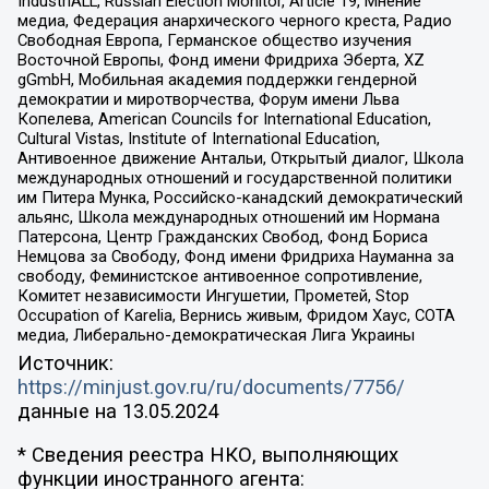
IndustriALL, Russian Election Monitor, Article 19, Мнение
медиа, Федерация анархического черного креста, Радио
Свободная Европа, Германское общество изучения
Восточной Европы, Фонд имени Фридриха Эберта, XZ
gGmbH, Мобильная академия поддержки гендерной
демократии и миротворчества, Форум имени Льва
Копелева, American Councils for International Education,
Cultural Vistas, Institute of International Education,
Антивоенное движение Антальи, Открытый диалог, Школа
международных отношений и государственной политики
им Питера Мунка, Российско-канадский демократический
альянс, Школа международных отношений им Нормана
Патерсона, Центр Гражданских Свобод, Фонд Бориса
Немцова за Свободу, Фонд имени Фридриха Науманна за
свободу, Феминистское антивоенное сопротивление,
Комитет независимости Ингушетии, Прометей, Stop
Occupation of Karelia, Вернись живым, Фридом Хаус, СОТА
медиа, Либерально-демократическая Лига Украины
Источник:
https://minjust.gov.ru/ru/documents/7756/
данные на
13.05.2024
* Сведения реестра НКО, выполняющих
функции иностранного агента: