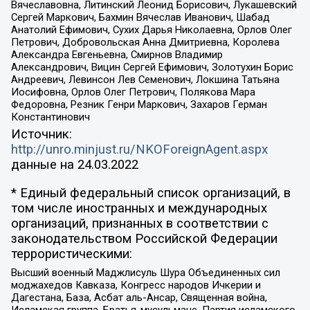
Вячеславовна, Литинский Леонид Борисович, Лукашевский
Сергей Маркович, Бахмин Вячеслав Иванович, Шабад
Анатолий Ефимович, Сухих Дарья Николаевна, Орлов Олег
Петрович, Добровольская Анна Дмитриевна, Королева
Александра Евгеньевна, Смирнов Владимир
Александрович, Вицин Сергей Ефимович, Золотухин Борис
Андреевич, Левинсон Лев Семенович, Локшина Татьяна
Иосифовна, Орлов Олег Петрович, Полякова Мара
Федоровна, Резник Генри Маркович, Захаров Герман
Константинович
Источник:
http://unro.minjust.ru/NKOForeignAgent.aspx
данные на
24.03.2022
* Единый федеральный список организаций, в
том числе иностранных и международных
организаций, признанных в соответствии с
законодательством Российской Федерации
террористическими:
Высший военный Маджлисуль Шура Объединенных сил
моджахедов Кавказа, Конгресс народов Ичкерии и
Дагестана, База, Асбат аль-Ансар, Священная война,