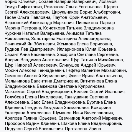
Борис Юльевич, Созаев Валерий Валерьевич, Исламов
Тимур Рифгатович, Романова Ольга Евгеньевна, Щаров
Сергей Алексадрович, Цирульников Борис Альбертович,
Гасан Ольга Павловна, Паутов Юрий Анатольевич,
Верховский Александр Маркович, Пислакова-Паркер
Марина Петровна, Кочеткова Татьяна Владимировна,
Чуркина Наталья Валерьевна, Акимова Татьяна
Николаевна, Золотарева Екатерина Александровна,
Рачинский Ян Збигневич, Жемкова Елена Борисовна,
Гудков Лев Дмитриевич, Илларионова Юлия Юрьевна,
Саранг Анна Васильевна, Захарова Светлана Сергеевна,
Аверин Владимир Анатольевич, Щур Татьяна Михайловна,
Щур Николай Алексеевич, Блинушов Андрей Юрьевич,
Мосин Алексей Геннадьевич, Гефтер Валентин Михайлович,
Симонов Алексей Кириллович, Флиге Ирина Анатольевна,
Мельникова Валентина Дмитриевна, Вититинова Елена
Владимировна, Баженова Светлана Куприяновна,
Максимов Сергей Владимирович, Беляев Сергей Иванович,
Голубева Елена Николаевна, Ганнушкина Светлана
Алексеевна, Закс Елена Владимировна, Буртина Елена
Юрьевна, Гендель Людмила Залмановна, Кокорина
Екатерина Алексеевна, Шуманов Илья Вячеславович,
Арапова Галина Юрьевна, Свечников Анатолий Мариевич,
Прохоров Вадим Юрьевич, Шахова Елена Владимировна,
Подузов Сергей Васильевич, Протасова Ирина