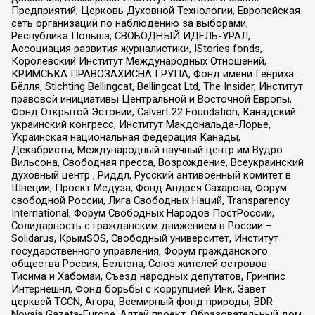
Предприятий, Церковь Духовной Технологии, Европейская
сеть организаций по наблюдению за выборами,
Республика Польша, СВОБОДНЫЙ ИДЕЛЬ-УРАЛ,
Ассоциация развития журналистики, IStories fonds,
Королевский Институт Международных Отношений,
КРИМСЬКА ПРАВОЗАХИСНА ГРУПА, Фонд имени Генриха
Бёлля, Stichting Bellingcat, Bellingcat Ltd, The Insider, Институт
правовой инициативы Центральной и Восточной Европы,
Фонд Открытой Эстонии, Calvert 22 Foundation, Канадский
украинский конгресс, Институт Макдональда-Лорье,
Украинская национальная федерация Канады,
Декабристы, Международный научный центр им Вудро
Вильсона, Свободная пресса, Возрождение, Всеукраинский
духовный центр , Риддл, Русский антивоенный комитет в
Швеции, Проект Медуза, Фонд Андрея Сахарова, Форум
свободной России, Лига Свободных Наций, Transparеncy
International, Форум Свободных Народов ПостРоссии,
Солидарность с гражданским движением в России –
Solidarus, КрымSOS, Свободный университет, Институт
государственного управления, Форум гражданского
общества Россия, Беллона, Союз жителей островов
Тисима и Хабомаи, Съезд народных депутатов, Гринпис
Интернешнл, Фонд борьбы с коррупцией Инк, Завет
церквей TCCN, Агора, Всемирный фонд природы, BDR
Novaja Gazeta-Europe, Алтай проект, Образовательный дом