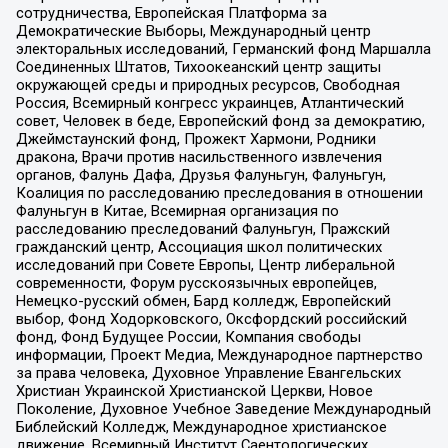
сотрудничества, Европейская Платформа за
Демократические Выборы, Международный центр
электоральных исследований, Германский фонд Маршалла
Соединенных Штатов, Тихоокеанский центр защиты
окружающей среды и природных ресурсов, Свободная
Россия, Всемирный конгресс украинцев, Атлантический
совет, Человек в беде, Европейский фонд за демократию,
Джеймстаунский фонд, Прожект Хармони, Родники
дракона, Врачи против насильственного извлечения
органов, Фалунь Дафа, Друзья Фалуньгун, Фалуньгун,
Коалиция по расследованию преследования в отношении
Фалуньгун в Китае, Всемирная организация по
расследованию преследований Фалуньгун, Пражский
гражданский центр, Ассоциация школ политических
исследований при Совете Европы, Центр либеральной
современности, Форум русскоязычных европейцев,
Немецко-русский обмен, Бард колледж, Европейский
выбор, Фонд Ходорковского, Оксфордский российский
фонд, Фонд Будущее России, Компания свободы
информации, Проект Медиа, Международное партнерство
за права человека, Духовное Управление Евангельских
Христиан Украинской Христианской Церкви, Новое
Поколение, Духовное Учебное Заведение Международный
Библейский Колледж, Международное христианское
движение, Всемирный Институт Саентологических