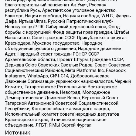
Благотворительный пансионат Ак Умут, Русская
республика Русь, Арестантское уголовное единство,
Башкорт, Нация и свобода, Нация и свобода, W.H.С., Фалунь
Дафа, Иртыш Ultras, Русский Патриотический клуб-
Новокузнецк/РПК, Сибирский державный союз, Фонд
борьбы с коррупцией, Фонд защиты прав граждан, Штабы
Навального, Совет граждан СССР Прикубанского округа г.
Краснодара, Мужское государство, Народное
объединение русского движения, Народное движение
Адат, Народный совет граждан РСФСР СССР
Архангельской области, Проект Штурм, Граждане СССР,
Держава Союз Советских Светлых Родов, Совет Советских
Социалистических Районов, Meta Platforms Inc, Facebook,
Instagram, WhatsApp, СИЧ-С14, Добровольческое
Движение Организации украинских националистов, Черный
Комитет, Татарстанское Региональное Всетатарское
общественное движение, Невоград, Молодежное
Демократическое Движение Весна, Верховный Совет
Татарской Автономной Советской Социалистической
Республики, Конгресс ойрат-калмыцкого народа,
Исполнительный комитет совета народных депутатов
Красноярского края, Этническое национальное
объединение, ЛГБТ, Я.МЫ Сергей Фургал
Источник: