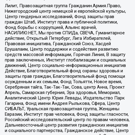
Лилит, Правозащитная группа Гражданин.Армия.Право,
Нижегородский центр немецкой и европейской культуры,
Центр гендерных исследований, Фонд защиты прав
граждан Штаб, Институт права и публичной политики,
Фонд борьбы с коррупцией, Альянс врачей,
НАСИЛИЮ.НЕТ, Мы против СПИДа, СВЕЧА, Гуманитарное
действие, Открытый Петербург, Лига Избирателей,
Правовая инициатива, Гражданский Союз, Хасдей
Ерушалаим, Центр поддержки и содействия развитию
средств массовой информации, Горячая Линия, В защиту
прав заключенных, Институт глобализации и социальных
движений, Центр социально-информационных инициатив
Действие, Благотворительный фонд охраны здоровья и
защиты прав граждан, Благотворительный фонд помощи
осужденным и их семьям, Фонд Тольятти, Новое время,
Серебряная тайга, Так-Так-Так, Сова, центр Анна, Проект
Апрель, Самарская губерния, Эра здоровья, Мемориал,
Аналитический Центр Юрия Левады, Издательство Парк
Гагарина, Фонд имени Андрея Рылькова, Сфера, Центр
СИБАЛЬТ, Уральская правозащитная группа, Женщины
Евразии, Институт прав человека, Фонд защиты гласности,
Российский исследовательский центр по правам человека,
Дальневосточный центр развития гражданских инициатив
и социального партнерства, Гражданское действие, Центр