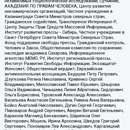
независимых социологических исследований, Сутяжник,
АКАДЕМИЯ ПО ПРАВАМ ЧЕЛОВЕКА, Центр развития
некоммерческих организаций, Частное учреждение в
Калининграде Совета Министров северных стран,
Гражданское содействие, Трансперенси Интернешнл-Р,
Центр Защиты Прав Средств Массовой Информации,
Институт развития прессы - Сибирь, Частное учреждение в
Санкт-Петербурге Совета Министров Северных Стран,
Фонд поддержки свободы прессы, Гражданский контроль,
Человек и Закон, Общественная комиссия по сохранению
наследия академика Сахарова, Информационное
агентство МЕМО. РУ, Институт региональной прессы,
Институт Развития Свободы Информации, Экозащита!-
Женсовет, Общественный вердикт, Евразийская
антимонопольная ассоциация, Бедушев Петр Петрович,
Дзугкоева Регина Николаевна, Кривенко Сергей
Владимирович, Милославский Павел Юрьевич, Шнырова
Ольга Вадимовна, Чанышева Лилия Айратовна, Сидорович
Ольга Борисовна, Туровский Александр Алексеевич,
Васильева Анастасия Евгеньевна, Ривина Анна Валерьевна,
Бойко Анатолий Николаевич, Дугин Сергей Георгиевич,
Пивоваров Андрей Сергеевич, Аверин Виталий Евгеньевич,
Барахоев Магомед Бекханович, Шарипков Олег
Викторович, Мошель Ирина Ароновна, Шведов Григорий
Сергеевич, Пономарев Лев Александрович, Каргалицкий