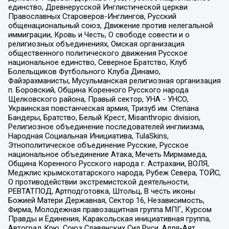
единство, Древнерусской Инглистической церкви
Православных Староверов-Инглингов, Русский
общенациональный союз, Движение против нелегальной
иммиграции, Кровь и Честь, О свободе совести и о
религиозных объединениях, Омская организация
общественного политического движения Русское
национальное единство, Северное Братство, Клуб
Болельщиков Футбольного Клуба Динамо,
Файзрахманисты, Мусульманская религиозная организация
п. Боровский, Община Коренного Русского народа
Щелковского района, Правый сектор, УНА - УНСО,
Украинская повстанческая армия, Тризуб им. Степана
Бандеры, Братство, Белый Крест, Misanthropic division,
Религиозное объединение последователей инглиизма,
Народная Социальная Инициатива, TulaSkins,
Этнополитическое объединение Русские, Русское
национальное объединение Атака, Мечеть Мирмамеда,
Община Коренного Русского народа г. Астрахани, ВОЛЯ,
Меджлис крымскотатарского народа, Рубеж Севера, ТОЙС,
О противодействии экстремистской деятельности,
РЕВТАТПОД, Артподготовка, Штольц, В честь иконы
Божией Матери Державная, Сектор 16, Независимость,
Фирма, Молодежная правозащитная группа МПГ, Курсом
Правды и Единения, Каракольская инициативная группа,
Автоград Крю, Союз Славянских Сил Руси, Алля-Аят,