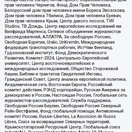
прав человека Чернигов, Фонд Дом Прав Человека,
Белорусский дом прав человека имени Бориса Звозскова,
Дом прав человека Тбилиси, Дом прав человека Ереван,
Дом прав человека Крым, Центр дикого лосося, TVR
Studios, ТВ Дождь, Центр европейских исследований им
Вилфрида Мартенса, Сетевое объединение журналистов
расследователей, АЛЛАТРА, За свободную Россию,
Свободная Бурятия, Uralic, UnKremlin, Международная
федерация транспортных рабочих, ИстЧам Финланд,
Гудзоновский институт, Фонд Демократического
Развития, Комитет-2024, Центрально-Европейский
университет, Центр восточноевропейских и
международных исследований, Общество Сторожевой
башни, Библии и трактатов Свидетелей Иеговы,
Гражданский Совет, Центр анализа европейской политики,
Академическая сеть Восточная Европа, Российский
комитет действия, РЭНД корпорейшн, Русская Америка за
демократию в России, Настоящая Россия, Глобальная сеть
журналистов-расследователей, Служба поддержки,
Свободная Россия Берлин, Свободная Россия Северный
Рейн-Вестфалия, Фонд глобальной помощи, Антивоенный
комитет России, Russie-Libertes, La Asocicion de Rusos
Libres, Союз за возвращение Северных территорий,
Крымскотатарский Ресурсный Центр, Глобальный союз