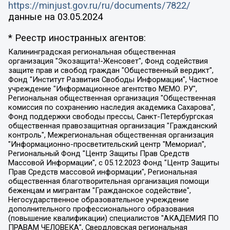
https://minjust.gov.ru/ru/documents/7822/
данные на
03.05.2024
* Реестр иностранных агентов:
Калининградская региональная общественная организация "Экозащита!-Женсовет", Фонд содействия защите прав и свобод граждан "Общественный вердикт", Фонд "Институт Развития Свободы Информации", Частное учреждение "Информационное агентство МЕМО. РУ", Региональная общественная организация "Общественная комиссия по сохранению наследия академика Сахарова", Фонд поддержки свободы прессы, Санкт-Петербургская общественная правозащитная организация "Гражданский контроль", Межрегиональная общественная организация "Информационно-просветительский центр "Мемориал", Региональный Фонд "Центр Защиты Прав Средств Массовой Информации", с 05.12.2023 Фонд "Центр Защиты Прав Средств массовой информации", Региональная общественная благотворительная организация помощи беженцам и мигрантам "Гражданское содействие", Негосударственное образовательное учреждение дополнительного профессионального образования (повышение квалификации) специалистов "АКАДЕМИЯ ПО ПРАВАМ ЧЕЛОВЕКА", Свердловская региональная общественная организация "Сутяжник", Автономная некоммерческая организация "Центр независимых социологических исследований", Союз общественных объединений "Российский исследовательский центр по правам человека", Региональное общественное учреждение научно-информационный центр "МЕМОРИАЛ", Некоммерческая организация "Фонд защиты гласности", Автономная некоммерческая организация "Институт прав человека", Городская общественная организация "Екатеринбургское общество "МЕМОРИАЛ", Городская общественная организация "Рязанское историко-просветительское и правозащитное общество "Мемориал" (Рязанский Мемориал), Челябинский региональный орган общественной самодеятельности – женское общественное объединение "Женщины Евразии", Челябинский региональный орган общественной самодеятельности "Уральская правозащитная группа", Фонд содействия защите здоровья и социальной справедливости имени Андрея Рылькова, Автономная Некоммерческая Организация "Аналитический Центр Юрия Левады", Автономная некоммерческая организация социальной поддержки населения "Проект Апрель", Региональная общественная организация помощи женщинам и детям, находящимся в кризисной ситуации "Информационно-методический центр "Анна", Фонд содействия развитию массовых коммуникаций и правовому просвещению "Так-так-Так", Фонд содействия устойчивому развитию "Серебряная тайга", Свердловский региональный общественный фонд социальных проектов "Новое время", "Idel.Реалии", Кавказ.Реалии, Крым.Реалии, Телеканал Настоящее Время, Татаро-башкирская служба Радио Свобода (Azatliq Radiosi), Радио Свободная Европа/Радио Свобода (PCE/PC), "Сибирь.Реалии", "Фактограф", Благотворительный фонд помощи осужденным и их семьям, Автономная некоммерческая организация "Институт глобализации и социальных движений", Фонд "В защиту прав заключенных", Частное учреждение "Центр поддержки и содействия развитию средств массовой информации", Пензенский региональный общественный благотворительный фонд "Гражданский союз", "Север.Реалии", Некоммерческая организация Фонд "Правовая инициатива", Общество с ограниченной ответственностью "Радио Свободная Европа/Радио Свобода", Чешское информационное агентство "MEDIUM-ORIENT", Красноярская региональная общественная организация "Мы против СПИДа", Камалягин Денис Николаевич, Маркелов Сергей Евгеньевич, Пономарев Лев Александрович, Савицкая Людмила Алексеевна, Автономная некоммерческая организация "Центр по работе с проблемой насилия "НАСИЛИЮ.НЕТ", Межрегиональный профессиональный союз работников здравоохранения "Альянс врачей", Юридическое лицо, зарегистрированное в Латвийской Республике, SIA "Medusa Project" (регистрационный номер 40103797863, дата регистрации 10.06.2014), Некоммерческая организация "Фонд по борьбе с коррупцией", Автономная некоммерческая организация "Институт права и публичной политики", Баданин Роман Сергеевич, Гликин Максим Александрович, Железнова Мария Михайловна, Лукьянова Юлия Сергеевна, Маетная Елизавета Витальевна, Маняхин Петр Борисович, Чуракова Ольга Владимировна, Ярош Юлия Петровна, Юридическое лицо "The Insider SIA", зарегистрированное в Риге, Латвийская Республика (дата регистрации 26.06.2015), являющееся администратором доменного имени интернет-издания "The Insider SIA", https://theins.ru, Постернак Алексей Евгеньевич, Рубин Михаил Аркадьевич, Анин Роман Александрович, Юридическое лицо Istories fonds, зарегистрированное в Латвийской Республике (регистрационный номер 50008295751, дата регистрации 24.02.2020), Великовский Дмитрий Александрович, Долинина Ирина Николаевна, Мароховская Алеся Алексеевна, Шлейнов Роман Юрьевич, Шмагун Олеся Валентиновна, Общество с ограниченной ответственностью "Альтаир 2021", Общество с ограниченной ответственностью "Вега 2021", Общество с ограниченной ответственностью "Главный редактор 2021", Общество с ограниченной ответственностью "Ромашки монолит", Важенков Артем Валерьевич, Ивановская областная общественная организация "Центр гендерных исследований", Гурман Юрий Альбертович, Медиапроект "ОВД-Инфо", Егоров Владимир Владимирович, Жилинский Владимир Александрович, Общество с ограниченной ответственностью "ЗП", Иванова София Юрьевна, Карезина Инна Павловна, Кильтау Екатерина Викторовна, Петров Алексей Викторович, Пискунов Сергей Евгеньевич, Смирнов Сергей Сергеевич, Тихонов Михаил Сергеевич, Общество с ограниченной ответственностью "ЖУРНАЛИСТ-ИНОСТРАННЫЙ АГЕНТ", Арапова Галина Юрьевна, Вольтская Татьяна Анатольевна, Американская компания "Mason G.E.S. Anonymous Foundation" (США), являющаяся владельцем интернет-издания https://mnews.world/, Компания "Stichting Bellingcat", зарегистрированная в Нидерландах (дата регистрации 11.07.2018), Захаров Андрей Вячеславович, Клепиковская Екатерина Дмитриевна, Общество с ограниченной ответственностью "МЕМО", Перл Роман Александрович, Симонов Евгений Алексеевич, Соловьева Елена Анатольевна, Сотников Даниил Владимирович, Сурначева Елизавета Дмитриевна, Автономная некоммерческая организация по защите прав человека и информированию населения "Якутия – Наше Мнение", Общество с ограниченной ответственностью "Москоу диджитал медиа", с 26.01.2023 Общество с ограниченной ответственностью "Чайка Белые сады", Ветошкина Валерия Валерьевна, Заговора Максим Александрович, Межрегиональное общественное движение "Российская ЛГБТ - сеть", Оленичев Максим Владимирович, Павлов Иван Юрьевич, Скворцова Елена Сергеевна, Общество с ограниченной ответственностью "Как бы инагент", Кочетков Игорь Викторович, Общество с ограниченной ответственностью "Честные выборы", Еланчик Олег Александрович, Общество с ограниченной ответственностью "Нобелевский призыв", Гималова Регина Эмилевна, Григорьев Андрей Валерьевич, Григорьева Алина Александровна, Ассоциация по содействию защите прав призывников, альтернативнослужащих и военнослужащих "Правозащитная группа "Гражданин.Армия.Право", Хисамова Регина Фаритовна, Автономная некоммерческая организация по реализации социально-правовых программ "Лилит", Дальневосточное общественное движение "Маяк", Санкт-Петербургская ЛГБТ-инициативная группа "Выход", Инициативная группа ЛГБТ+ "Реверс", Алексеев Андрей Викторович, Бекбулатова Таисия Львовна, Беляев Иван Михайлович, Владыкина Елена Сергеевна, Гельман Марат Александрович, Никульшина Вероника Юрьевна, Толоконникова Надежда Андреевна, Шендерович Виктор Анатольевич, Общество с ограниченной ответственностью "Данное сообщение", Общество с ограниченной ответственностью Издательский дом "Новая глава", Айнбиндер Александра Александровна, Московский комьюнити-центр для ЛГБТ+инициатив, Благотворительный фонд развития филантропии, Deutsche Welle (Германия, Kurt-Schumacher-Strasse 3, 53113 Bonn), Борзунова Мария Михайловна, Воробьев Виктор Викторович, Голубева Анна Львовна, Константинова Алла Михайловна, Малкова Ирина Владимировна, Мурадов Мурад Абдулгалимович, Осетинская Елизавета Николаевна, Понасенков Евгений Николаевич, Ганапольский Матвей Юрьевич, Киселев Евгений Алексеевич, Борухович Ирина Григорьевна, Дремин Иван Тимофеевич, Дубровский Дмитрий Викторович, Красноярская региональная общественная организация поддержки и развития альтернативных образовательных технологий и межкультурных коммуникаций "ИНТЕРРА", Маяковская Екатерина Алексеевна, Фейгин Марк Захарович, Филимонов Андрей Викторович, Дзугкоева Регина Николаевна, Доброхотов Роман Александрович, Дудь Юрий Александрович, Елкин Сергей Владимирович, Кругликов Кирилл Игоревич, Сабунаева Мария Леонидовна, Семенов Алексей Владимирович, Шаинян Карен Багратович, Шульман Екатерина Михайловна, Асафьев Артур Валерьевич, Вахштайн Виктор Семенович, Венедиктов Алексей Алексеевич, Лушникова Екатерина Евгеньевна, Волков Леонид Михайлович, Невзоров Александр Глебович, Пархоменко Сергей Борисович, Сироткин Ярослав Николаевич, Кара-Мурза Владимир Владимирович, Баранова Наталья Владимировна, Гозман Леонид Яковлевич, Кагарлицкий Борис Юльевич, Климарев Михаил Валерьевич, Милов Владимир Станиславович, Автономная некоммерческая организация Краснодарский центр современного искусства "Типография", Моргенштерн Алишер Тагирович, Соболь Любовь Эдуардовна, Общество с ограниченной ответственностью "ЛИЗА НОРМ", Каспаров Гарри Кимович, Ходорковский Михаил Борисович, Общество с ограниченной ответственностью "Апрельские тезисы", Данилович Ирина Брониславовна, Кашин Олег Владимирович, Петров Николай Владимирович, Пивоваров Алексей Владимирович, Соколов Михаил Владимирович, Цветкова Юлия Владимировна, Чичваркин Евгений Александрович, Комитет против пыток/Команда против пыток, Общество с ограниченной ответственностью "Первый научный", Общество с ограниченной ответственностью "Вертолет и ко", Белоцерковская Вероника Борисовна, Кац Максим Евгеньевич, Лазарева Татьяна Юрьевна, Шаведдинов Руслан Табризович, Яшин Илья Валерьевич, Общество с ограниченной ответственностью "Иноагент ААВ", Алешковский Дмитрий Петрович, Альбац Евгения Марковна, Быков Дмитрий Львович, Галямина Юлия Евгеньевна, Лойко Сергей Леонидович, Мартынов Кирилл Константинович, Медведев Сергей Александрович, Крашенинников Федор Геннадиевич, Гордеева Катерина Вл