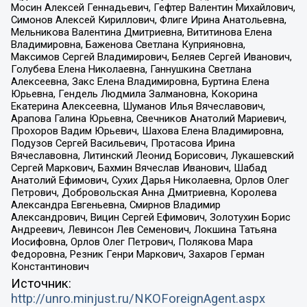
Мосин Алексей Геннадьевич, Гефтер Валентин Михайлович,
Симонов Алексей Кириллович, Флиге Ирина Анатольевна,
Мельникова Валентина Дмитриевна, Вититинова Елена
Владимировна, Баженова Светлана Куприяновна,
Максимов Сергей Владимирович, Беляев Сергей Иванович,
Голубева Елена Николаевна, Ганнушкина Светлана
Алексеевна, Закс Елена Владимировна, Буртина Елена
Юрьевна, Гендель Людмила Залмановна, Кокорина
Екатерина Алексеевна, Шуманов Илья Вячеславович,
Арапова Галина Юрьевна, Свечников Анатолий Мариевич,
Прохоров Вадим Юрьевич, Шахова Елена Владимировна,
Подузов Сергей Васильевич, Протасова Ирина
Вячеславовна, Литинский Леонид Борисович, Лукашевский
Сергей Маркович, Бахмин Вячеслав Иванович, Шабад
Анатолий Ефимович, Сухих Дарья Николаевна, Орлов Олег
Петрович, Добровольская Анна Дмитриевна, Королева
Александра Евгеньевна, Смирнов Владимир
Александрович, Вицин Сергей Ефимович, Золотухин Борис
Андреевич, Левинсон Лев Семенович, Локшина Татьяна
Иосифовна, Орлов Олег Петрович, Полякова Мара
Федоровна, Резник Генри Маркович, Захаров Герман
Константинович
Источник:
http://unro.minjust.ru/NKOForeignAgent.aspx