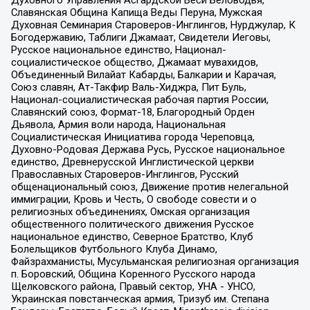
Славянская Община Капища Веды Перуна, Мужская
Духовная Семинария Староверов-Инглингов, Нурджулар, К
Богодержавию, Таблиги Джамаат, Свидетели Иеговы,
Русское национальное единство, Национал-
социалистическое общество, Джамаат мувахидов,
Объединенный Вилайат Кабарды, Балкарии и Карачая,
Союз славян, Ат-Такфир Валь-Хиджра, Пит Буль,
Национал-социалистическая рабочая партия России,
Славянский союз, Формат-18, Благородный Орден
Дьявола, Армия воли народа, Национальная
Социалистическая Инициатива города Череповца,
Духовно-Родовая Держава Русь, Русское национальное
единство, Древнерусской Инглистической церкви
Православных Староверов-Инглингов, Русский
общенациональный союз, Движение против нелегальной
иммиграции, Кровь и Честь, О свободе совести и о
религиозных объединениях, Омская организация
общественного политического движения Русское
национальное единство, Северное Братство, Клуб
Болельщиков Футбольного Клуба Динамо,
Файзрахманисты, Мусульманская религиозная организация
п. Боровский, Община Коренного Русского народа
Щелковского района, Правый сектор, УНА - УНСО,
Украинская повстанческая армия, Тризуб им. Степана