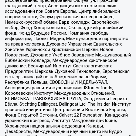
расследованию преследований Фалуньгун, Пражский
гражданский центр, Ассоциация школ политических
исследований при Совете Европы, Центр либеральной
современности, Форум русскоязычных европейцев,
Немецко-русский обмен, Бард колледж, Европейский
выбор, Фонд Ходорковского, Оксфордский российский
фонд, Фонд Будущее России, Компания свободы
информации, Проект Медиа, Международное партнерство
за права человека, Духовное Управление Евангельских
Христиан Украинской Христианской Церкви, Новое
Поколение, Духовное Учебное Заведение Международный
Библейский Колледж, Международное христианское
движение, Всемирный Институт Саентологических
Предприятий, Церковь Духовной Технологии, Европейская
сеть организаций по наблюдению за выборами,
Республика Польша, СВОБОДНЫЙ ИДЕЛЬ-УРАЛ,
Ассоциация развития журналистики, IStories fonds,
Королевский Институт Международных Отношений,
КРИМСЬКА ПРАВОЗАХИСНА ГРУПА, Фонд имени Генриха
Бёлля, Stichting Bellingcat, Bellingcat Ltd, The Insider, Институт
правовой инициативы Центральной и Восточной Европы,
Фонд Открытой Эстонии, Calvert 22 Foundation, Канадский
украинский конгресс, Институт Макдональда-Лорье,
Украинская национальная федерация Канады,
Декабристы, Международный научный центр им Вудро