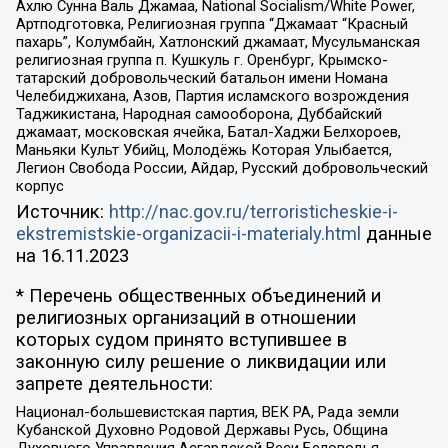
Ахлю Сунна Валь Джамаа, National Socialism/White Power,
Артподготовка, Религиозная группа “Джамаат “Красный
пахарь”, Колумбайн, Хатлонский джамаат, Мусульманская
религиозная группа п. Кушкуль г. Оренбург, Крымско-
татарский добровольческий батальон имени Номана
Челебиджихана, Азов, Партия исламского возрождения
Таджикистана, Народная самооборона, Дуббайский
джамаат, московская ячейка, Батал-Хаджи Белхороев,
Маньяки Культ Убийц, Молодёжь Которая Улыбается,
Легион Свобода России, Айдар, Русский добровольческий
корпус
Источник:
http://nac.gov.ru/terroristicheskie-i-
ekstremistskie-organizacii-i-materialy.html
данные
на
16.11.2023
* Перечень общественных объединений и
религиозных организаций в отношении
которых судом принято вступившее в
законную силу решение о ликвидации или
запрете деятельности:
Национал-большевистская партия, ВЕК РА, Рада земли
Кубанской Духовно Родовой Державы Русь, Община
Духовного Управления Асгардской Веси Беловодья,