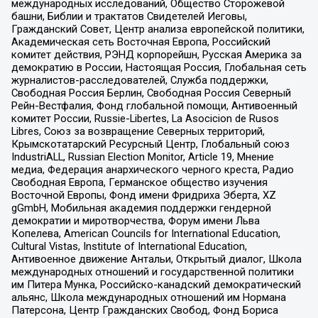
международных исследований, Общество Сторожевой
башни, Библии и трактатов Свидетелей Иеговы,
Гражданский Совет, Центр анализа европейской политики,
Академическая сеть Восточная Европа, Российский
комитет действия, РЭНД корпорейшн, Русская Америка за
демократию в России, Настоящая Россия, Глобальная сеть
журналистов-расследователей, Служба поддержки,
Свободная Россия Берлин, Свободная Россия Северный
Рейн-Вестфалия, Фонд глобальной помощи, Антивоенный
комитет России, Russie-Libertes, La Asocicion de Rusos
Libres, Союз за возвращение Северных территорий,
Крымскотатарский Ресурсный Центр, Глобальный союз
IndustriALL, Russian Election Monitor, Article 19, Мнение
медиа, Федерация анархического черного креста, Радио
Свободная Европа, Германское общество изучения
Восточной Европы, Фонд имени Фридриха Эберта, XZ
gGmbH, Мобильная академия поддержки гендерной
демократии и миротворчества, Форум имени Льва
Копелева, American Councils for International Education,
Cultural Vistas, Institute of International Education,
Антивоенное движение Антальи, Открытый диалог, Школа
международных отношений и государственной политики
им Питера Мунка, Российско-канадский демократический
альянс, Школа международных отношений им Нормана
Патерсона, Центр Гражданских Свобод, Фонд Бориса