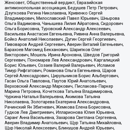
Женсовет, Общественный вердикт, Евразийская
антимонопольная ассоциация, Бедушев Петр Петрович,
Дзугкоева Регина Николаевна, Кривенко Сергей
Владимирович, Милославский Павел Юрьевич, Шнырова
Ольга Вадимовна, Чанышева Лилия Айратовна, Сидорович
Ольга Борисовна, Туровский Александр Алексеевич,
Васильева Анастасия Евгеньевна, Ривина Анна Валерьевна,
Бойко Анатолий Николаевич, Дугин Сергей Георгиевич,
Пивоваров Андрей Сергеевич, Аверин Виталий Евгеньевич,
Барахоев Магомед Бекханович, Шарипков Олег
Викторович, Мошель Ирина Ароновна, Шведов Григорий
Сергеевич, Пономарев Лев Александрович, Каргалицкий
Борис Юльевич, Созаев Валерий Валерьевич, Исламов
Тимур Рифгатович, Романова Ольга Евгеньевна, Щаров
Сергей Алексадрович, Цирульников Борис Альбертович,
Гасан Ольга Павловна, Паутов Юрий Анатольевич,
Верховский Александр Маркович, Пислакова-Паркер
Марина Петровна, Кочеткова Татьяна Владимировна,
Чуркина Наталья Валерьевна, Акимова Татьяна
Николаевна, Золотарева Екатерина Александровна,
Рачинский Ян Збигневич, Жемкова Елена Борисовна,
Гудков Лев Дмитриевич, Илларионова Юлия Юрьевна,
Саранг Анна Васильевна, Захарова Светлана Сергеевна,
Аверин Владимир Анатольевич, Щур Татьяна Михайловна,
Щур Николай Алексеевич, Блинушов Андрей Юрьевич,