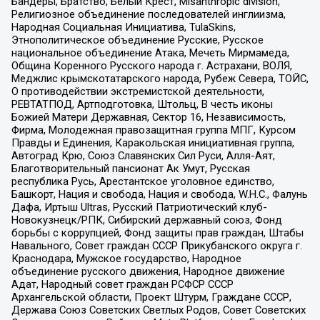
Бандеры, Братство, Белый Крест, Misanthropic division,
Религиозное объединение последователей инглиизма,
Народная Социальная Инициатива, TulaSkins,
Этнополитическое объединение Русские, Русское
национальное объединение Атака, Мечеть Мирмамеда,
Община Коренного Русского народа г. Астрахани, ВОЛЯ,
Меджлис крымскотатарского народа, Рубеж Севера, ТОЙС,
О противодействии экстремистской деятельности,
РЕВТАТПОД, Артподготовка, Штольц, В честь иконы
Божией Матери Державная, Сектор 16, Независимость,
Фирма, Молодежная правозащитная группа МПГ, Курсом
Правды и Единения, Каракольская инициативная группа,
Автоград Крю, Союз Славянских Сил Руси, Алля-Аят,
Благотворительный пансионат Ак Умут, Русская
республика Русь, Арестантское уголовное единство,
Башкорт, Нация и свобода, Нация и свобода, W.H.С., Фалунь
Дафа, Иртыш Ultras, Русский Патриотический клуб-
Новокузнецк/РПК, Сибирский державный союз, Фонд
борьбы с коррупцией, Фонд защиты прав граждан, Штабы
Навального, Совет граждан СССР Прикубанского округа г.
Краснодара, Мужское государство, Народное
объединение русского движения, Народное движение
Адат, Народный совет граждан РСФСР СССР
Архангельской области, Проект Штурм, Граждане СССР,
Держава Союз Советских Светлых Родов, Совет Советских