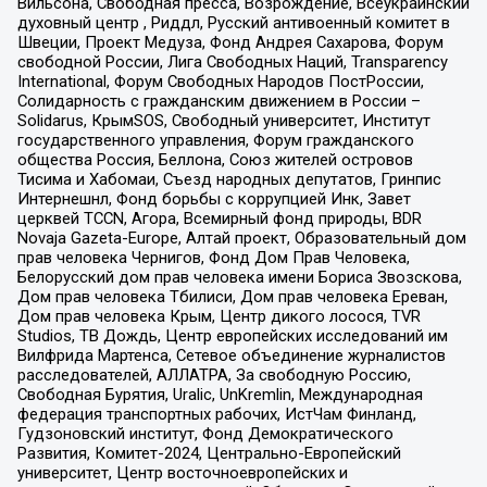
Вильсона, Свободная пресса, Возрождение, Всеукраинский
духовный центр , Риддл, Русский антивоенный комитет в
Швеции, Проект Медуза, Фонд Андрея Сахарова, Форум
свободной России, Лига Свободных Наций, Transparеncy
International, Форум Свободных Народов ПостРоссии,
Солидарность с гражданским движением в России –
Solidarus, КрымSOS, Свободный университет, Институт
государственного управления, Форум гражданского
общества Россия, Беллона, Союз жителей островов
Тисима и Хабомаи, Съезд народных депутатов, Гринпис
Интернешнл, Фонд борьбы с коррупцией Инк, Завет
церквей TCCN, Агора, Всемирный фонд природы, BDR
Novaja Gazeta-Europe, Алтай проект, Образовательный дом
прав человека Чернигов, Фонд Дом Прав Человека,
Белорусский дом прав человека имени Бориса Звозскова,
Дом прав человека Тбилиси, Дом прав человека Ереван,
Дом прав человека Крым, Центр дикого лосося, TVR
Studios, ТВ Дождь, Центр европейских исследований им
Вилфрида Мартенса, Сетевое объединение журналистов
расследователей, АЛЛАТРА, За свободную Россию,
Свободная Бурятия, Uralic, UnKremlin, Международная
федерация транспортных рабочих, ИстЧам Финланд,
Гудзоновский институт, Фонд Демократического
Развития, Комитет-2024, Центрально-Европейский
университет, Центр восточноевропейских и