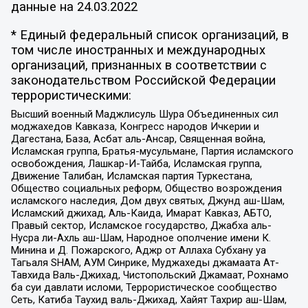
данные на
24.03.2022
* Единый федеральный список организаций, в
том числе иностранных и международных
организаций, признанных в соответствии с
законодательством Российской Федерации
террористическими:
Высший военный Маджлисуль Шура Объединенных сил
моджахедов Кавказа, Конгресс народов Ичкерии и
Дагестана, База, Асбат аль-Ансар, Священная война,
Исламская группа, Братья-мусульмане, Партия исламского
освобождения, Лашкар-И-Тайба, Исламская группа,
Движение Талибан, Исламская партия Туркестана,
Общество социальных реформ, Общество возрождения
исламского наследия, Дом двух святых, Джунд аш-Шам,
Исламский джихад, Аль-Каида, Имарат Кавказ, АБТО,
Правый сектор, Исламское государство, Джабха аль-
Нусра ли-Ахль аш-Шам, Народное ополчение имени К.
Минина и Д. Пожарского, Аджр от Аллаха Субхану уа
Тагьаля SHAM, АУМ Синрике, Муджахеды джамаата Ат-
Тавхида Валь-Джихад, Чистопольский Джамаат, Рохнамо
ба суи давлати исломи, Террористическое сообщество
Сеть, Катиба Таухид валь-Джихад, Хайят Тахрир аш-Шам,