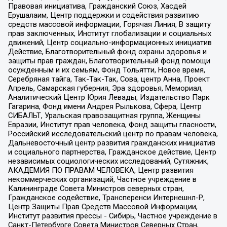
Правовая инициатива, Гражданский Союз, Хасдей
Ерушалаим, Центр поддержки и содействия развитию
средств массовой информации, Горячая Линия, В защиту
прав заключенных, Институт глобализации и социальных
движений, Центр социально-информационных инициатив
Действие, Благотворительный фонд охраны здоровья и
защиты прав граждан, Благотворительный фонд помощи
осужденным и их семьям, Фонд Тольятти, Новое время,
Серебряная тайга, Так-Так-Так, Сова, центр Анна, Проект
Апрель, Самарская губерния, Эра здоровья, Мемориал,
Аналитический Центр Юрия Левады, Издательство Парк
Гагарина, Фонд имени Андрея Рылькова, Сфера, Центр
СИБАЛЬТ, Уральская правозащитная группа, Женщины
Евразии, Институт прав человека, Фонд защиты гласности,
Российский исследовательский центр по правам человека,
Дальневосточный центр развития гражданских инициатив
и социального партнерства, Гражданское действие, Центр
независимых социологических исследований, Сутяжник,
АКАДЕМИЯ ПО ПРАВАМ ЧЕЛОВЕКА, Центр развития
некоммерческих организаций, Частное учреждение в
Калининграде Совета Министров северных стран,
Гражданское содействие, Трансперенси Интернешнл-Р,
Центр Защиты Прав Средств Массовой Информации,
Институт развития прессы - Сибирь, Частное учреждение в
Санкт-Петербурге Совета Министров Северных Стран,