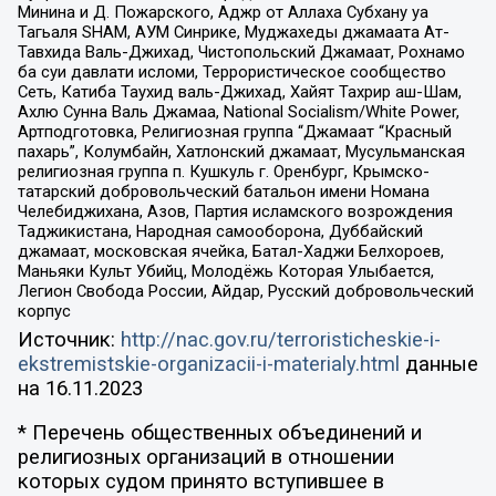
Минина и Д. Пожарского, Аджр от Аллаха Субхану уа
Тагьаля SHAM, АУМ Синрике, Муджахеды джамаата Ат-
Тавхида Валь-Джихад, Чистопольский Джамаат, Рохнамо
ба суи давлати исломи, Террористическое сообщество
Сеть, Катиба Таухид валь-Джихад, Хайят Тахрир аш-Шам,
Ахлю Сунна Валь Джамаа, National Socialism/White Power,
Артподготовка, Религиозная группа “Джамаат “Красный
пахарь”, Колумбайн, Хатлонский джамаат, Мусульманская
религиозная группа п. Кушкуль г. Оренбург, Крымско-
татарский добровольческий батальон имени Номана
Челебиджихана, Азов, Партия исламского возрождения
Таджикистана, Народная самооборона, Дуббайский
джамаат, московская ячейка, Батал-Хаджи Белхороев,
Маньяки Культ Убийц, Молодёжь Которая Улыбается,
Легион Свобода России, Айдар, Русский добровольческий
корпус
Источник:
http://nac.gov.ru/terroristicheskie-i-
ekstremistskie-organizacii-i-materialy.html
данные
на
16.11.2023
* Перечень общественных объединений и
религиозных организаций в отношении
которых судом принято вступившее в