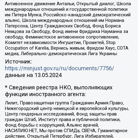
Антивоенное движение Антальи, Открытый диалог, Школа
международных отношений и государственной политики
им Питера Мунка, Российско-канадский демократический
альянс, Школа международных отношений им Нормана
Патерсона, Центр Гражданских Свобод, Фонд Бориса
Немцова за Свободу, Фонд имени Фридриха Науманна за
свободу, Феминистское антивоенное сопротивление,
Комитет независимости Ингушетии, Прометей, Stop
Occupation of Karelia, Вернись живым, Фридом Хаус, СОТА
медиа, Либерально-демократическая Лига Украины
Источник:
https://minjust.gov.ru/ru/documents/7756/
данные на
13.05.2024
* Сведения реестра НКО, выполняющих
функции иностранного агента:
Лилит, Правозащитная группа Гражданин.Армия.Право,
Нижегородский центр немецкой и европейской культуры,
Центр гендерных исследований, Фонд защиты прав
граждан Штаб, Институт права и публичной политики,
Фонд борьбы с коррупцией, Альянс врачей,
НАСИЛИЮ.НЕТ, Мы против СПИДа, СВЕЧА, Гуманитарное
действие, Открытый Петербург, Лига Избирателей,