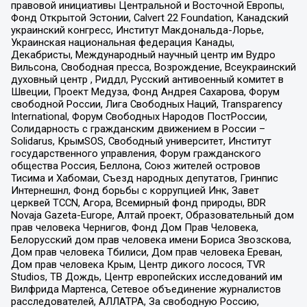
правовой инициативы Центральной и Восточной Европы,
Фонд Открытой Эстонии, Calvert 22 Foundation, Канадский
украинский конгресс, Институт Макдональда-Лорье,
Украинская национальная федерация Канады,
Декабристы, Международный научный центр им Вудро
Вильсона, Свободная пресса, Возрождение, Всеукраинский
духовный центр , Риддл, Русский антивоенный комитет в
Швеции, Проект Медуза, Фонд Андрея Сахарова, Форум
свободной России, Лига Свободных Наций, Transparеncy
International, Форум Свободных Народов ПостРоссии,
Солидарность с гражданским движением в России –
Solidarus, КрымSOS, Свободный университет, Институт
государственного управления, Форум гражданского
общества Россия, Беллона, Союз жителей островов
Тисима и Хабомаи, Съезд народных депутатов, Гринпис
Интернешнл, Фонд борьбы с коррупцией Инк, Завет
церквей TCCN, Агора, Всемирный фонд природы, BDR
Novaja Gazeta-Europe, Алтай проект, Образовательный дом
прав человека Чернигов, Фонд Дом Прав Человека,
Белорусский дом прав человека имени Бориса Звозскова,
Дом прав человека Тбилиси, Дом прав человека Ереван,
Дом прав человека Крым, Центр дикого лосося, TVR
Studios, ТВ Дождь, Центр европейских исследований им
Вилфрида Мартенса, Сетевое объединение журналистов
расследователей, АЛЛАТРА, За свободную Россию,