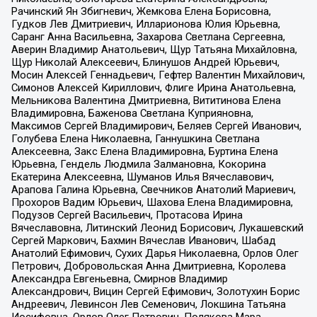
Рачинский Ян Збигневич, Жемкова Елена Борисовна,
Гудков Лев Дмитриевич, Илларионова Юлия Юрьевна,
Саранг Анна Васильевна, Захарова Светлана Сергеевна,
Аверин Владимир Анатольевич, Щур Татьяна Михайловна,
Щур Николай Алексеевич, Блинушов Андрей Юрьевич,
Мосин Алексей Геннадьевич, Гефтер Валентин Михайлович,
Симонов Алексей Кириллович, Флиге Ирина Анатольевна,
Мельникова Валентина Дмитриевна, Вититинова Елена
Владимировна, Баженова Светлана Куприяновна,
Максимов Сергей Владимирович, Беляев Сергей Иванович,
Голубева Елена Николаевна, Ганнушкина Светлана
Алексеевна, Закс Елена Владимировна, Буртина Елена
Юрьевна, Гендель Людмила Залмановна, Кокорина
Екатерина Алексеевна, Шуманов Илья Вячеславович,
Арапова Галина Юрьевна, Свечников Анатолий Мариевич,
Прохоров Вадим Юрьевич, Шахова Елена Владимировна,
Подузов Сергей Васильевич, Протасова Ирина
Вячеславовна, Литинский Леонид Борисович, Лукашевский
Сергей Маркович, Бахмин Вячеслав Иванович, Шабад
Анатолий Ефимович, Сухих Дарья Николаевна, Орлов Олег
Петрович, Добровольская Анна Дмитриевна, Королева
Александра Евгеньевна, Смирнов Владимир
Александрович, Вицин Сергей Ефимович, Золотухин Борис
Андреевич, Левинсон Лев Семенович, Локшина Татьяна
Иосифовна, Орлов Олег Петрович, Полякова Мара