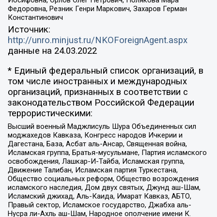
Федоровна, Резник Генри Маркович, Захаров Герман
Константинович
Источник:
http://unro.minjust.ru/NKOForeignAgent.aspx
данные на
24.03.2022
* Единый федеральный список организаций, в
том числе иностранных и международных
организаций, признанных в соответствии с
законодательством Российской Федерации
террористическими:
Высший военный Маджлисуль Шура Объединенных сил
моджахедов Кавказа, Конгресс народов Ичкерии и
Дагестана, База, Асбат аль-Ансар, Священная война,
Исламская группа, Братья-мусульмане, Партия исламского
освобождения, Лашкар-И-Тайба, Исламская группа,
Движение Талибан, Исламская партия Туркестана,
Общество социальных реформ, Общество возрождения
исламского наследия, Дом двух святых, Джунд аш-Шам,
Исламский джихад, Аль-Каида, Имарат Кавказ, АБТО,
Правый сектор, Исламское государство, Джабха аль-
Нусра ли-Ахль аш-Шам, Народное ополчение имени К.