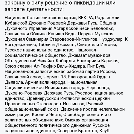
законную силу решение о ликвидации или
запрете деятельности:
Национал-большевистская партия, ВЕК РА, Рада земли
Кубанской Духовно Родовой Державы Русь, Община
Духовного Управления Асгардской Веси Беловодья,
Славянская Община Капища Веды Перуна, Мужская
Духовная Семинария Староверов-Инглингов, Нурджулар, К
Богодержавию, Таблиги Джамаат, Свидетели Иеговы,
Русское национальное единство, Национал-
социалистическое общество, Джамаат мувахидов,
Объединенный Вилайат Кабарды, Балкарии и Карачая,
Союз славян, Ат-Такфир Валь-Хиджра, Пит Буль,
Национал-социалистическая рабочая партия России,
Славянский союз, Формат-18, Благородный Орден
Дьявола, Армия воли народа, Национальная
Социалистическая Инициатива города Череповца,
Духовно-Родовая Держава Русь, Русское национальное
единство, Древнерусской Инглистической церкви
Православных Староверов-Инглингов, Русский
общенациональный союз, Движение против нелегальной
иммиграции, Кровь и Честь, О свободе совести и о
религиозных объединениях, Омская организация
общественного политического движения Русское
национальное единство, Северное Братство, Клуб