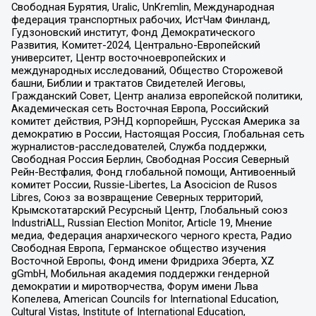
Свободная Бурятия, Uralic, UnKremlin, Международная
федерация транспортных рабочих, ИстЧам Финланд,
Гудзоновский институт, Фонд Демократического
Развития, Комитет-2024, Центрально-Европейский
университет, Центр восточноевропейских и
международных исследований, Общество Сторожевой
башни, Библии и трактатов Свидетелей Иеговы,
Гражданский Совет, Центр анализа европейской политики,
Академическая сеть Восточная Европа, Российский
комитет действия, РЭНД корпорейшн, Русская Америка за
демократию в России, Настоящая Россия, Глобальная сеть
журналистов-расследователей, Служба поддержки,
Свободная Россия Берлин, Свободная Россия Северный
Рейн-Вестфалия, Фонд глобальной помощи, Антивоенный
комитет России, Russie-Libertes, La Asocicion de Rusos
Libres, Союз за возвращение Северных территорий,
Крымскотатарский Ресурсный Центр, Глобальный союз
IndustriALL, Russian Election Monitor, Article 19, Мнение
медиа, Федерация анархического черного креста, Радио
Свободная Европа, Германское общество изучения
Восточной Европы, Фонд имени Фридриха Эберта, XZ
gGmbH, Мобильная академия поддержки гендерной
демократии и миротворчества, Форум имени Льва
Копелева, American Councils for International Education,
Cultural Vistas, Institute of International Education,