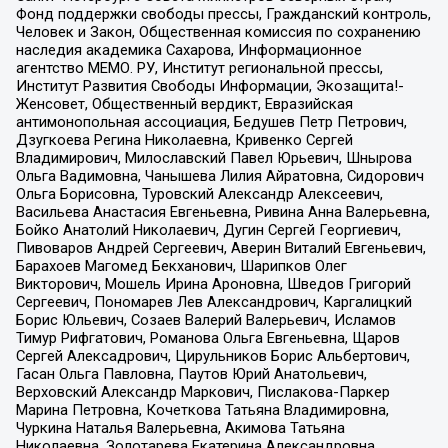
Фонд поддержки свободы прессы, Гражданский контроль,
Человек и Закон, Общественная комиссия по сохранению
наследия академика Сахарова, Информационное
агентство МЕМО. РУ, Институт региональной прессы,
Институт Развития Свободы Информации, Экозащита!-
Женсовет, Общественный вердикт, Евразийская
антимонопольная ассоциация, Бедушев Петр Петрович,
Дзугкоева Регина Николаевна, Кривенко Сергей
Владимирович, Милославский Павел Юрьевич, Шнырова
Ольга Вадимовна, Чанышева Лилия Айратовна, Сидорович
Ольга Борисовна, Туровский Александр Алексеевич,
Васильева Анастасия Евгеньевна, Ривина Анна Валерьевна,
Бойко Анатолий Николаевич, Дугин Сергей Георгиевич,
Пивоваров Андрей Сергеевич, Аверин Виталий Евгеньевич,
Барахоев Магомед Бекханович, Шарипков Олег
Викторович, Мошель Ирина Ароновна, Шведов Григорий
Сергеевич, Пономарев Лев Александрович, Каргалицкий
Борис Юльевич, Созаев Валерий Валерьевич, Исламов
Тимур Рифгатович, Романова Ольга Евгеньевна, Щаров
Сергей Алексадрович, Цирульников Борис Альбертович,
Гасан Ольга Павловна, Паутов Юрий Анатольевич,
Верховский Александр Маркович, Пислакова-Паркер
Марина Петровна, Кочеткова Татьяна Владимировна,
Чуркина Наталья Валерьевна, Акимова Татьяна
Николаевна, Золотарева Екатерина Александровна,