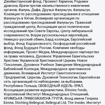
Джеймстаунский фонд, Прожект Хармони, Родники
дракона, Врачи против насильственного извлечения
органов, Фалунь Дафа, Друзья Фалуньгун, Фалуньгун,
Коалиция по расследованию преследования в отношении
Фалуньгун в Китае, Всемирная организация по
расследованию преследований Фалуньгун, Пражский
гражданский центр, Ассоциация школ политических
исследований при Совете Европы, Центр либеральной
современности, Форум русскоязычных европейцев,
Немецко-русский обмен, Бард колледж, Европейский
выбор, Фонд Ходорковского, Оксфордский российский
фонд, Фонд Будущее России, Компания свободы
информации, Проект Медиа, Международное партнерство
за права человека, Духовное Управление Евангельских
Христиан Украинской Христианской Церкви, Новое
Поколение, Духовное Учебное Заведение Международный
Библейский Колледж, Международное христианское
движение, Всемирный Институт Саентологических
Предприятий, Церковь Духовной Технологии, Европейская
сеть организаций по наблюдению за выборами,
Республика Польша, СВОБОДНЫЙ ИДЕЛЬ-УРАЛ,
Ассоциация развития журналистики, IStories fonds,
Королевский Институт Международных Отношений,
КРИМСЬКА ПРАВОЗАХИСНА ГРУПА, Фонд имени Генриха
Бёлля, Stichting Bellingcat, Bellingcat Ltd, The Insider, Институт