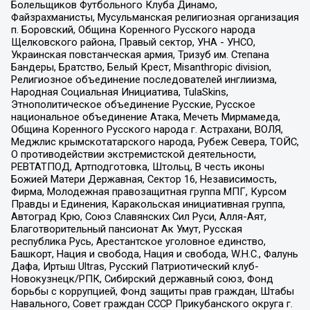
Болельщиков Футбольного Клуба Динамо,
Файзрахманисты, Мусульманская религиозная организация
п. Боровский, Община Коренного Русского народа
Щелковского района, Правый сектор, УНА - УНСО,
Украинская повстанческая армия, Тризуб им. Степана
Бандеры, Братство, Белый Крест, Misanthropic division,
Религиозное объединение последователей инглиизма,
Народная Социальная Инициатива, TulaSkins,
Этнополитическое объединение Русские, Русское
национальное объединение Атака, Мечеть Мирмамеда,
Община Коренного Русского народа г. Астрахани, ВОЛЯ,
Меджлис крымскотатарского народа, Рубеж Севера, ТОЙС,
О противодействии экстремистской деятельности,
РЕВТАТПОД, Артподготовка, Штольц, В честь иконы
Божией Матери Державная, Сектор 16, Независимость,
Фирма, Молодежная правозащитная группа МПГ, Курсом
Правды и Единения, Каракольская инициативная группа,
Автоград Крю, Союз Славянских Сил Руси, Алля-Аят,
Благотворительный пансионат Ак Умут, Русская
республика Русь, Арестантское уголовное единство,
Башкорт, Нация и свобода, Нация и свобода, W.H.С., Фалунь
Дафа, Иртыш Ultras, Русский Патриотический клуб-
Новокузнецк/РПК, Сибирский державный союз, Фонд
борьбы с коррупцией, Фонд защиты прав граждан, Штабы
Навального, Совет граждан СССР Прикубанского округа г.