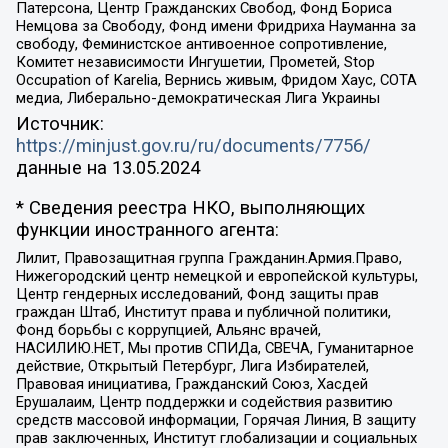
Патерсона, Центр Гражданских Свобод, Фонд Бориса
Немцова за Свободу, Фонд имени Фридриха Науманна за
свободу, Феминистское антивоенное сопротивление,
Комитет независимости Ингушетии, Прометей, Stop
Occupation of Karelia, Вернись живым, Фридом Хаус, СОТА
медиа, Либерально-демократическая Лига Украины
Источник:
https://minjust.gov.ru/ru/documents/7756/
данные на
13.05.2024
* Сведения реестра НКО, выполняющих
функции иностранного агента:
Лилит, Правозащитная группа Гражданин.Армия.Право,
Нижегородский центр немецкой и европейской культуры,
Центр гендерных исследований, Фонд защиты прав
граждан Штаб, Институт права и публичной политики,
Фонд борьбы с коррупцией, Альянс врачей,
НАСИЛИЮ.НЕТ, Мы против СПИДа, СВЕЧА, Гуманитарное
действие, Открытый Петербург, Лига Избирателей,
Правовая инициатива, Гражданский Союз, Хасдей
Ерушалаим, Центр поддержки и содействия развитию
средств массовой информации, Горячая Линия, В защиту
прав заключенных, Институт глобализации и социальных