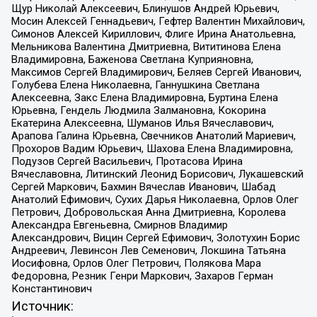
Щур Николай Алексеевич, Блинушов Андрей Юрьевич,
Мосин Алексей Геннадьевич, Гефтер Валентин Михайлович,
Симонов Алексей Кириллович, Флиге Ирина Анатольевна,
Мельникова Валентина Дмитриевна, Вититинова Елена
Владимировна, Баженова Светлана Куприяновна,
Максимов Сергей Владимирович, Беляев Сергей Иванович,
Голубева Елена Николаевна, Ганнушкина Светлана
Алексеевна, Закс Елена Владимировна, Буртина Елена
Юрьевна, Гендель Людмила Залмановна, Кокорина
Екатерина Алексеевна, Шуманов Илья Вячеславович,
Арапова Галина Юрьевна, Свечников Анатолий Мариевич,
Прохоров Вадим Юрьевич, Шахова Елена Владимировна,
Подузов Сергей Васильевич, Протасова Ирина
Вячеславовна, Литинский Леонид Борисович, Лукашевский
Сергей Маркович, Бахмин Вячеслав Иванович, Шабад
Анатолий Ефимович, Сухих Дарья Николаевна, Орлов Олег
Петрович, Добровольская Анна Дмитриевна, Королева
Александра Евгеньевна, Смирнов Владимир
Александрович, Вицин Сергей Ефимович, Золотухин Борис
Андреевич, Левинсон Лев Семенович, Локшина Татьяна
Иосифовна, Орлов Олег Петрович, Полякова Мара
Федоровна, Резник Генри Маркович, Захаров Герман
Константинович
Источник: