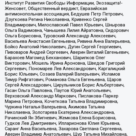
Институт Развития Свободы Информации, Экозащита!-
Женсовет, Общественный вердикт, Евразийская
антимонопольная ассоциация, Бедушев Петр Петрович,
Дзугкоева Регина Николаевна, Кривенко Сергей
Владимирович, Милославский Павел Юрьевич, Шнырова
Ольга Вадимовна, Чанышева Лилия Айратовна, Сидорович
Ольга Борисовна, Туровский Александр Алексеевич,
Васильева Анастасия Евгеньевна, Ривина Анна Валерьевна,
Бойко Анатолий Николаевич, Дугин Сергей Георгиевич,
Пивоваров Андрей Сергеевич, Аверин Виталий Евгеньевич,
Барахоев Магомед Бекханович, Шарипков Олег
Викторович, Мошель Ирина Ароновна, Шведов Григорий
Сергеевич, Пономарев Лев Александрович, Каргалицкий
Борис Юльевич, Созаев Валерий Валерьевич, Исламов
Тимур Рифгатович, Романова Ольга Евгеньевна, Щаров
Сергей Алексадрович, Цирульников Борис Альбертович,
Гасан Ольга Павловна, Паутов Юрий Анатольевич,
Верховский Александр Маркович, Пислакова-Паркер
Марина Петровна, Кочеткова Татьяна Владимировна,
Чуркина Наталья Валерьевна, Акимова Татьяна
Николаевна, Золотарева Екатерина Александровна,
Рачинский Ян Збигневич, Жемкова Елена Борисовна,
Гудков Лев Дмитриевич, Илларионова Юлия Юрьевна,
Саранг Анна Васильевна, Захарова Светлана Сергеевна,
Аверин Владимир Анатольевич, Щур Татьяна Михайловна,