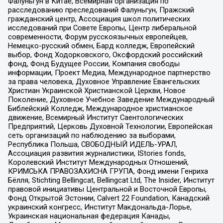
Фалуньгун в Китае, Всемирная организация по
расследованию преследований Фалуньгун, Пражский
гражданский центр, Ассоциация школ политических
исследований при Совете Европы, Центр либеральной
современности, Форум русскоязычных европейцев,
Немецко-русский обмен, Бард колледж, Европейский
выбор, Фонд Ходорковского, Оксфордский российский
фонд, Фонд Будущее России, Компания свободы
информации, Проект Медиа, Международное партнерство
за права человека, Духовное Управление Евангельских
Христиан Украинской Христианской Церкви, Новое
Поколение, Духовное Учебное Заведение Международный
Библейский Колледж, Международное христианское
движение, Всемирный Институт Саентологических
Предприятий, Церковь Духовной Технологии, Европейская
сеть организаций по наблюдению за выборами,
Республика Польша, СВОБОДНЫЙ ИДЕЛЬ-УРАЛ,
Ассоциация развития журналистики, IStories fonds,
Королевский Институт Международных Отношений,
КРИМСЬКА ПРАВОЗАХИСНА ГРУПА, Фонд имени Генриха
Бёлля, Stichting Bellingcat, Bellingcat Ltd, The Insider, Институт
правовой инициативы Центральной и Восточной Европы,
Фонд Открытой Эстонии, Calvert 22 Foundation, Канадский
украинский конгресс, Институт Макдональда-Лорье,
Украинская национальная федерация Канады,