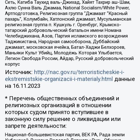
Сеть, Катиба Таухид валь-Джихад, Хайят Тахрир аш-Шам,
Ахлю Сунна Валь Джамаа, National Socialism/White Power,
Артподготовка, Религиозная группа “Джамаат “Красный
пахарь”, Колумбайн, Хатлонский джамаат, Мусульманская
религиозная группа п. Кушкуль г. Оренбург, Крымско-
татарский добровольческий батальон имени Номана
Челебиджихана, Азов, Партия исламского возрождения
Таджикистана, Народная самооборона, Дуббайский
джамаат, московская ячейка, Батал-Хаджи Белхороев,
Маньяки Культ Убийц, Молодёжь Которая Улыбается,
Легион Свобода России, Айдар, Русский добровольческий
корпус
Источник:
http://nac.gov.ru/terroristicheskie-i-
ekstremistskie-organizacii-i-materialy.html
данные
на
16.11.2023
* Перечень общественных объединений и
религиозных организаций в отношении
которых судом принято вступившее в
законную силу решение о ликвидации или
запрете деятельности:
Национал-большевистская партия, ВЕК РА, Рада земли