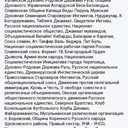
Кубанской Духовно Родовой Державы Русь, Община
Духовного Управления Асгардской Веси Беловодья,
Славянская Община Капища Веды Перуна, Мужская
Духовная Семинария Староверов-Инглингов, Нурджулар, К
Богодержавию, Таблиги Джамаат, Свидетели Иеговы,
Русское национальное единство, Национал-
социалистическое общество, Джамаат мувахидов,
Объединенный Вилайат Кабарды, Балкарии и Карачая,
Союз славян, Ат-Такфир Валь-Хиджра, Пит Буль,
Национал-социалистическая рабочая партия России,
Славянский союз, Формат-18, Благородный Орден
Дьявола, Армия воли народа, Национальная
Социалистическая Инициатива города Череповца,
Духовно-Родовая Держава Русь, Русское национальное
единство, Древнерусской Инглистической церкви
Православных Староверов-Инглингов, Русский
общенациональный союз, Движение против нелегальной
иммиграции, Кровь и Честь, О свободе совести и о
религиозных объединениях, Омская организация
общественного политического движения Русское
национальное единство, Северное Братство, Клуб
Болельщиков Футбольного Клуба Динамо,
Файзрахманисты, Мусульманская религиозная организация
п. Боровский, Община Коренного Русского народа
Щелковского района, Правый сектор, УНА - УНСО,