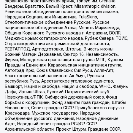
Украинская повстанческая армия, Тризуб им. Степана
Бандеры, Братство, Белый Крест, Misanthropic division,
Религиозное объединение последователей инглиизма,
Народная Социальная Инициатива, TulaSkins,
Этнополитическое объединение Русские, Русское
национальное объединение Атака, Мечеть Мирмамеда,
Община Коренного Русского народа г. Астрахани, ВОЛЯ,
Меджлис крымскотатарского народа, Рубеж Севера, ТОЙС,
О противодействии экстремистской деятельности,
РЕВТАТПОД, Артподготовка, Штольц, В честь иконы
Божией Матери Державная, Сектор 16, Независимость,
Фирма, Молодежная правозащитная группа МПГ, Курсом
Правды и Единения, Каракольская инициативная группа,
Автоград Крю, Союз Славянских Сил Руси, Алля-Аят,
Благотворительный пансионат Ак Умут, Русская
республика Русь, Арестантское уголовное единство,
Башкорт, Нация и свобода, Нация и свобода, W.H.С., Фалунь
Дафа, Иртыш Ultras, Русский Патриотический клуб-
Новокузнецк/РПК, Сибирский державный союз, Фонд
борьбы с коррупцией, Фонд защиты прав граждан, Штабы
Навального, Совет граждан СССР Прикубанского округа г.
Краснодара, Мужское государство, Народное
объединение русского движения, Народное движение
Адат, Народный совет граждан РСФСР СССР
Архангельской области, Проект Штурм, Граждане СССР,