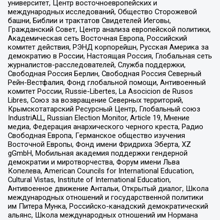
университет, Центр восточноевропейских и
международных исследований, Общество Сторожевой
башни, Библии и трактатов Свидетелей Иеговы,
Гражданский Совет, Центр анализа европейской политики,
Академическая сеть Восточная Европа, Российский
комитет действия, РЭНД корпорейшн, Русская Америка за
демократию в России, Настоящая Россия, Глобальная сеть
журналистов-расследователей, Служба поддержки,
Свободная Россия Берлин, Свободная Россия Северный
Рейн-Вестфалия, Фонд глобальной помощи, Антивоенный
комитет России, Russie-Libertes, La Asocicion de Rusos
Libres, Союз за возвращение Северных территорий,
Крымскотатарский Ресурсный Центр, Глобальный союз
IndustriALL, Russian Election Monitor, Article 19, Мнение
медиа, Федерация анархического черного креста, Радио
Свободная Европа, Германское общество изучения
Восточной Европы, Фонд имени Фридриха Эберта, XZ
gGmbH, Мобильная академия поддержки гендерной
демократии и миротворчества, Форум имени Льва
Копелева, American Councils for International Education,
Cultural Vistas, Institute of International Education,
Антивоенное движение Антальи, Открытый диалог, Школа
международных отношений и государственной политики
им Питера Мунка, Российско-канадский демократический
альянс, Школа международных отношений им Нормана