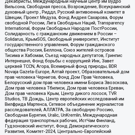
Декабристы, Международный научный центр им Вудро
Вильсона, Свободная пресса, Возрождение, Всеукраинский
духовный центр , Риддл, Русский антивоенный комитет в
Швеции, Проект Медуза, Фонд Андрея Сахарова, Форум
свободной России, Лига Свободных Наций, Transparеncy
International, Форум Свободных Народов ПостРоссии,
Солидарность с гражданским движением в России –
Solidarus, КрымSOS, Свободный университет, Институт
государственного управления, Форум гражданского
общества Россия, Беллона, Союз жителей островов
Тисима и Хабомаи, Съезд народных депутатов, Гринпис
Интернешнл, Фонд борьбы с коррупцией Инк, Завет
церквей TCCN, Агора, Всемирный фонд природы, BDR
Novaja Gazeta-Europe, Алтай проект, Образовательный дом
прав человека Чернигов, Фонд Дом Прав Человека,
Белорусский дом прав человека имени Бориса Звозскова,
Дом прав человека Тбилиси, Дом прав человека Ереван,
Дом прав человека Крым, Центр дикого лосося, TVR
Studios, ТВ Дождь, Центр европейских исследований им
Вилфрида Мартенса, Сетевое объединение журналистов
расследователей, АЛЛАТРА, За свободную Россию,
Свободная Бурятия, Uralic, UnKremlin, Международная
федерация транспортных рабочих, ИстЧам Финланд,
Гудзоновский институт, Фонд Демократического
Развития, Комитет-2024, Центрально-Европейский