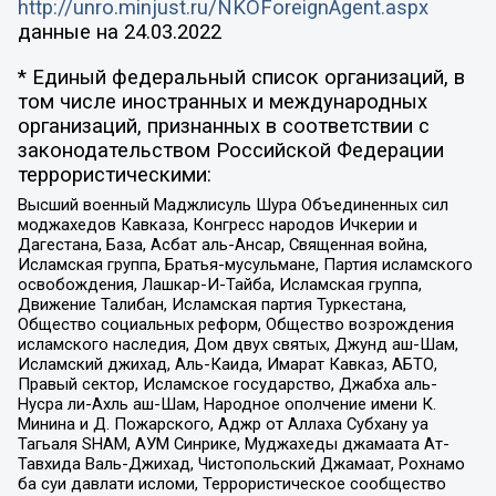
http://unro.minjust.ru/NKOForeignAgent.aspx
данные на
24.03.2022
* Единый федеральный список организаций, в
том числе иностранных и международных
организаций, признанных в соответствии с
законодательством Российской Федерации
террористическими:
Высший военный Маджлисуль Шура Объединенных сил
моджахедов Кавказа, Конгресс народов Ичкерии и
Дагестана, База, Асбат аль-Ансар, Священная война,
Исламская группа, Братья-мусульмане, Партия исламского
освобождения, Лашкар-И-Тайба, Исламская группа,
Движение Талибан, Исламская партия Туркестана,
Общество социальных реформ, Общество возрождения
исламского наследия, Дом двух святых, Джунд аш-Шам,
Исламский джихад, Аль-Каида, Имарат Кавказ, АБТО,
Правый сектор, Исламское государство, Джабха аль-
Нусра ли-Ахль аш-Шам, Народное ополчение имени К.
Минина и Д. Пожарского, Аджр от Аллаха Субхану уа
Тагьаля SHAM, АУМ Синрике, Муджахеды джамаата Ат-
Тавхида Валь-Джихад, Чистопольский Джамаат, Рохнамо
ба суи давлати исломи, Террористическое сообщество