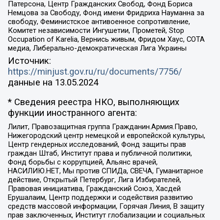
Патерсона, Центр Гражданских Свобод, Фонд Бориса
Немцова за Свободу, Фонд имени Фридриха Науманна за
свободу, Феминистское антивоенное сопротивление,
Комитет независимости Ингушетии, Прометей, Stop
Occupation of Karelia, Вернись живым, Фридом Хаус, СОТА
медиа, Либерально-демократическая Лига Украины
Источник:
https://minjust.gov.ru/ru/documents/7756/
данные на
13.05.2024
* Сведения реестра НКО, выполняющих
функции иностранного агента:
Лилит, Правозащитная группа Гражданин.Армия.Право,
Нижегородский центр немецкой и европейской культуры,
Центр гендерных исследований, Фонд защиты прав
граждан Штаб, Институт права и публичной политики,
Фонд борьбы с коррупцией, Альянс врачей,
НАСИЛИЮ.НЕТ, Мы против СПИДа, СВЕЧА, Гуманитарное
действие, Открытый Петербург, Лига Избирателей,
Правовая инициатива, Гражданский Союз, Хасдей
Ерушалаим, Центр поддержки и содействия развитию
средств массовой информации, Горячая Линия, В защиту
прав заключенных, Институт глобализации и социальных