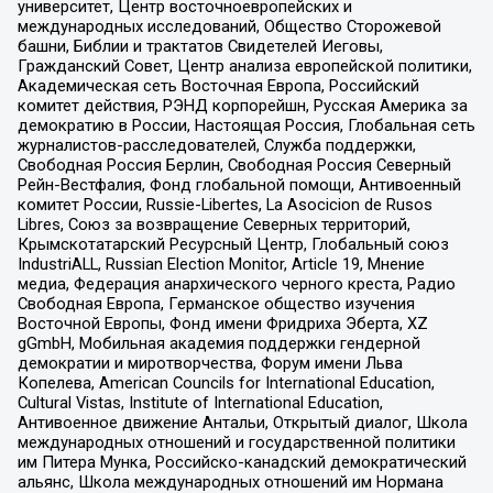
университет, Центр восточноевропейских и
международных исследований, Общество Сторожевой
башни, Библии и трактатов Свидетелей Иеговы,
Гражданский Совет, Центр анализа европейской политики,
Академическая сеть Восточная Европа, Российский
комитет действия, РЭНД корпорейшн, Русская Америка за
демократию в России, Настоящая Россия, Глобальная сеть
журналистов-расследователей, Служба поддержки,
Свободная Россия Берлин, Свободная Россия Северный
Рейн-Вестфалия, Фонд глобальной помощи, Антивоенный
комитет России, Russie-Libertes, La Asocicion de Rusos
Libres, Союз за возвращение Северных территорий,
Крымскотатарский Ресурсный Центр, Глобальный союз
IndustriALL, Russian Election Monitor, Article 19, Мнение
медиа, Федерация анархического черного креста, Радио
Свободная Европа, Германское общество изучения
Восточной Европы, Фонд имени Фридриха Эберта, XZ
gGmbH, Мобильная академия поддержки гендерной
демократии и миротворчества, Форум имени Льва
Копелева, American Councils for International Education,
Cultural Vistas, Institute of International Education,
Антивоенное движение Антальи, Открытый диалог, Школа
международных отношений и государственной политики
им Питера Мунка, Российско-канадский демократический
альянс, Школа международных отношений им Нормана