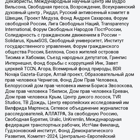
Декабристы, Международный научный центр им Вудро
Вильсона, Свободная пресса, Возрождение, Всеукраинский
духовный центр , Риддл, Русский антивоенный комитет в
Швеции, Проект Медуза, Фонд Андрея Сахарова, Форум
свободной России, Лига Свободных Наций, Transparеncy
International, Форум Свободных Народов ПостРоссии,
Солидарность с гражданским движением в России –
Solidarus, КрымSOS, Свободный университет, Институт
государственного управления, Форум гражданского
общества Россия, Беллона, Союз жителей островов
Тисима и Хабомаи, Съезд народных депутатов, Гринпис
Интернешнл, Фонд борьбы с коррупцией Инк, Завет
церквей TCCN, Агора, Всемирный фонд природы, BDR
Novaja Gazeta-Europe, Алтай проект, Образовательный дом
прав человека Чернигов, Фонд Дом Прав Человека,
Белорусский дом прав человека имени Бориса Звозскова,
Дом прав человека Тбилиси, Дом прав человека Ереван,
Дом прав человека Крым, Центр дикого лосося, TVR
Studios, ТВ Дождь, Центр европейских исследований им
Вилфрида Мартенса, Сетевое объединение журналистов
расследователей, АЛЛАТРА, За свободную Россию,
Свободная Бурятия, Uralic, UnKremlin, Международная
федерация транспортных рабочих, ИстЧам Финланд,
Гудзоновский институт, Фонд Демократического
Развития, Комитет-2024, Центрально-Европейский