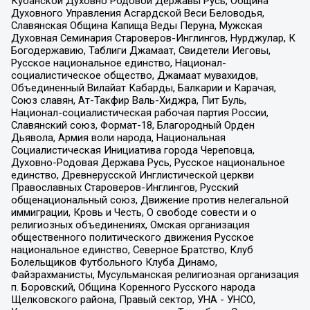
Кубанской Духовно Родовой Державы Русь, Община
Духовного Управления Асгардской Веси Беловодья,
Славянская Община Капища Веды Перуна, Мужская
Духовная Семинария Староверов-Инглингов, Нурджулар, К
Богодержавию, Таблиги Джамаат, Свидетели Иеговы,
Русское национальное единство, Национал-
социалистическое общество, Джамаат мувахидов,
Объединенный Вилайат Кабарды, Балкарии и Карачая,
Союз славян, Ат-Такфир Валь-Хиджра, Пит Буль,
Национал-социалистическая рабочая партия России,
Славянский союз, Формат-18, Благородный Орден
Дьявола, Армия воли народа, Национальная
Социалистическая Инициатива города Череповца,
Духовно-Родовая Держава Русь, Русское национальное
единство, Древнерусской Инглистической церкви
Православных Староверов-Инглингов, Русский
общенациональный союз, Движение против нелегальной
иммиграции, Кровь и Честь, О свободе совести и о
религиозных объединениях, Омская организация
общественного политического движения Русское
национальное единство, Северное Братство, Клуб
Болельщиков Футбольного Клуба Динамо,
Файзрахманисты, Мусульманская религиозная организация
п. Боровский, Община Коренного Русского народа
Щелковского района, Правый сектор, УНА - УНСО,