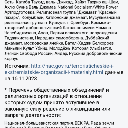
Сеть, Катиба Таухид валь-Джихад, Хайят Тахрир аш-Шам,
Ахлю Сунна Валь Джамаа, National Socialism/White Power,
Артподготовка, Религиозная группа “Джамаат “Красный
пахарь”, Колумбайн, Хатлонский джамаат, Мусульманская
религиозная группа п. Кушкуль г. Оренбург, Крымско-
татарский добровольческий батальон имени Номана
Челебиджихана, Азов, Партия исламского возрождения
Таджикистана, Народная самооборона, Дуббайский
джамаат, московская ячейка, Батал-Хаджи Белхороев,
Маньяки Культ Убийц, Молодёжь Которая Улыбается,
Легион Свобода России, Айдар, Русский добровольческий
корпус
Источник:
http://nac.gov.ru/terroristicheskie-i-
ekstremistskie-organizacii-i-materialy.html
данные
на
16.11.2023
* Перечень общественных объединений и
религиозных организаций в отношении
которых судом принято вступившее в
законную силу решение о ликвидации или
запрете деятельности:
Национал-большевистская партия, ВЕК РА, Рада земли