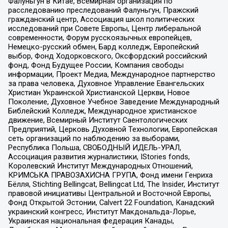
Фалуньгун в Китае, Всемирная организация по
расследованию преследований Фалуньгун, Пражский
гражданский центр, Ассоциация школ политических
исследований при Совете Европы, Центр либеральной
современности, Форум русскоязычных европейцев,
Немецко-русский обмен, Бард колледж, Европейский
выбор, Фонд Ходорковского, Оксфордский российский
фонд, Фонд Будущее России, Компания свободы
информации, Проект Медиа, Международное партнерство
за права человека, Духовное Управление Евангельских
Христиан Украинской Христианской Церкви, Новое
Поколение, Духовное Учебное Заведение Международный
Библейский Колледж, Международное христианское
движение, Всемирный Институт Саентологических
Предприятий, Церковь Духовной Технологии, Европейская
сеть организаций по наблюдению за выборами,
Республика Польша, СВОБОДНЫЙ ИДЕЛЬ-УРАЛ,
Ассоциация развития журналистики, IStories fonds,
Королевский Институт Международных Отношений,
КРИМСЬКА ПРАВОЗАХИСНА ГРУПА, Фонд имени Генриха
Бёлля, Stichting Bellingcat, Bellingcat Ltd, The Insider, Институт
правовой инициативы Центральной и Восточной Европы,
Фонд Открытой Эстонии, Calvert 22 Foundation, Канадский
украинский конгресс, Институт Макдональда-Лорье,
Украинская национальная федерация Канады,