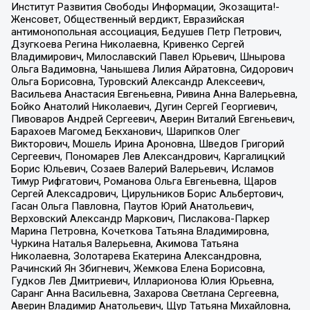
Институт Развития Свободы Информации, Экозащита!-
Женсовет, Общественный вердикт, Евразийская
антимонопольная ассоциация, Бедушев Петр Петрович,
Дзугкоева Регина Николаевна, Кривенко Сергей
Владимирович, Милославский Павел Юрьевич, Шнырова
Ольга Вадимовна, Чанышева Лилия Айратовна, Сидорович
Ольга Борисовна, Туровский Александр Алексеевич,
Васильева Анастасия Евгеньевна, Ривина Анна Валерьевна,
Бойко Анатолий Николаевич, Дугин Сергей Георгиевич,
Пивоваров Андрей Сергеевич, Аверин Виталий Евгеньевич,
Барахоев Магомед Бекханович, Шарипков Олег
Викторович, Мошель Ирина Ароновна, Шведов Григорий
Сергеевич, Пономарев Лев Александрович, Каргалицкий
Борис Юльевич, Созаев Валерий Валерьевич, Исламов
Тимур Рифгатович, Романова Ольга Евгеньевна, Щаров
Сергей Алексадрович, Цирульников Борис Альбертович,
Гасан Ольга Павловна, Паутов Юрий Анатольевич,
Верховский Александр Маркович, Пислакова-Паркер
Марина Петровна, Кочеткова Татьяна Владимировна,
Чуркина Наталья Валерьевна, Акимова Татьяна
Николаевна, Золотарева Екатерина Александровна,
Рачинский Ян Збигневич, Жемкова Елена Борисовна,
Гудков Лев Дмитриевич, Илларионова Юлия Юрьевна,
Саранг Анна Васильевна, Захарова Светлана Сергеевна,
Аверин Владимир Анатольевич, Щур Татьяна Михайловна,