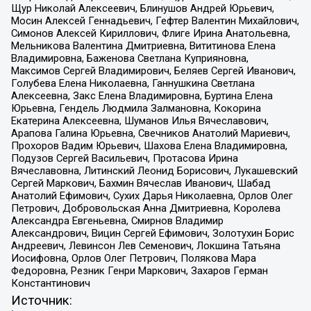
Щур Николай Алексеевич, Блинушов Андрей Юрьевич,
Мосин Алексей Геннадьевич, Гефтер Валентин Михайлович,
Симонов Алексей Кириллович, Флиге Ирина Анатольевна,
Мельникова Валентина Дмитриевна, Вититинова Елена
Владимировна, Баженова Светлана Куприяновна,
Максимов Сергей Владимирович, Беляев Сергей Иванович,
Голубева Елена Николаевна, Ганнушкина Светлана
Алексеевна, Закс Елена Владимировна, Буртина Елена
Юрьевна, Гендель Людмила Залмановна, Кокорина
Екатерина Алексеевна, Шуманов Илья Вячеславович,
Арапова Галина Юрьевна, Свечников Анатолий Мариевич,
Прохоров Вадим Юрьевич, Шахова Елена Владимировна,
Подузов Сергей Васильевич, Протасова Ирина
Вячеславовна, Литинский Леонид Борисович, Лукашевский
Сергей Маркович, Бахмин Вячеслав Иванович, Шабад
Анатолий Ефимович, Сухих Дарья Николаевна, Орлов Олег
Петрович, Добровольская Анна Дмитриевна, Королева
Александра Евгеньевна, Смирнов Владимир
Александрович, Вицин Сергей Ефимович, Золотухин Борис
Андреевич, Левинсон Лев Семенович, Локшина Татьяна
Иосифовна, Орлов Олег Петрович, Полякова Мара
Федоровна, Резник Генри Маркович, Захаров Герман
Константинович
Источник: