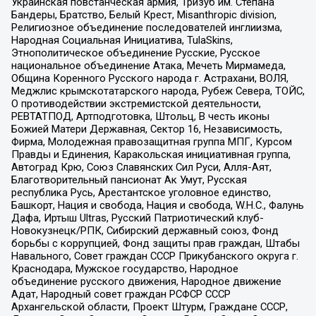
Украинская повстанческая армия, Тризуб им. Степана
Бандеры, Братство, Белый Крест, Misanthropic division,
Религиозное объединение последователей инглиизма,
Народная Социальная Инициатива, TulaSkins,
Этнополитическое объединение Русские, Русское
национальное объединение Атака, Мечеть Мирмамеда,
Община Коренного Русского народа г. Астрахани, ВОЛЯ,
Меджлис крымскотатарского народа, Рубеж Севера, ТОЙС,
О противодействии экстремистской деятельности,
РЕВТАТПОД, Артподготовка, Штольц, В честь иконы
Божией Матери Державная, Сектор 16, Независимость,
Фирма, Молодежная правозащитная группа МПГ, Курсом
Правды и Единения, Каракольская инициативная группа,
Автоград Крю, Союз Славянских Сил Руси, Алля-Аят,
Благотворительный пансионат Ак Умут, Русская
республика Русь, Арестантское уголовное единство,
Башкорт, Нация и свобода, Нация и свобода, W.H.С., Фалунь
Дафа, Иртыш Ultras, Русский Патриотический клуб-
Новокузнецк/РПК, Сибирский державный союз, Фонд
борьбы с коррупцией, Фонд защиты прав граждан, Штабы
Навального, Совет граждан СССР Прикубанского округа г.
Краснодара, Мужское государство, Народное
объединение русского движения, Народное движение
Адат, Народный совет граждан РСФСР СССР
Архангельской области, Проект Штурм, Граждане СССР,