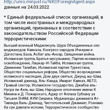
http://unro.minjust.ru/NKOForeignAgent.aspx
данные на
24.03.2022
* Единый федеральный список организаций, в
том числе иностранных и международных
организаций, признанных в соответствии с
законодательством Российской Федерации
террористическими:
Высший военный Маджлисуль Шура Объединенных сил
моджахедов Кавказа, Конгресс народов Ичкерии и
Дагестана, База, Асбат аль-Ансар, Священная война,
Исламская группа, Братья-мусульмане, Партия исламского
освобождения, Лашкар-И-Тайба, Исламская группа,
Движение Талибан, Исламская партия Туркестана,
Общество социальных реформ, Общество возрождения
исламского наследия, Дом двух святых, Джунд аш-Шам,
Исламский джихад, Аль-Каида, Имарат Кавказ, АБТО,
Правый сектор, Исламское государство, Джабха аль-
Нусра ли-Ахль аш-Шам, Народное ополчение имени К.
Минина и Д. Пожарского, Аджр от Аллаха Субхану уа
Тагьаля SHAM, АУМ Синрике, Муджахеды джамаата Ат-
Тавхида Валь-Джихад, Чистопольский Джамаат, Рохнамо
ба суи давлати исломи, Террористическое сообщество