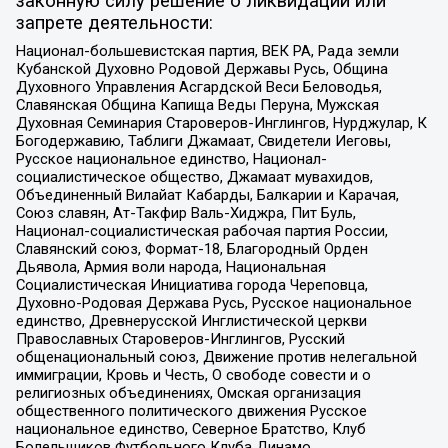
законную силу решение о ликвидации или
запрете деятельности:
Национал-большевистская партия, ВЕК РА, Рада земли
Кубанской Духовно Родовой Державы Русь, Община
Духовного Управления Асгардской Веси Беловодья,
Славянская Община Капища Веды Перуна, Мужская
Духовная Семинария Староверов-Инглингов, Нурджулар, К
Богодержавию, Таблиги Джамаат, Свидетели Иеговы,
Русское национальное единство, Национал-
социалистическое общество, Джамаат мувахидов,
Объединенный Вилайат Кабарды, Балкарии и Карачая,
Союз славян, Ат-Такфир Валь-Хиджра, Пит Буль,
Национал-социалистическая рабочая партия России,
Славянский союз, Формат-18, Благородный Орден
Дьявола, Армия воли народа, Национальная
Социалистическая Инициатива города Череповца,
Духовно-Родовая Держава Русь, Русское национальное
единство, Древнерусской Инглистической церкви
Православных Староверов-Инглингов, Русский
общенациональный союз, Движение против нелегальной
иммиграции, Кровь и Честь, О свободе совести и о
религиозных объединениях, Омская организация
общественного политического движения Русское
национальное единство, Северное Братство, Клуб
Болельщиков Футбольного Клуба Динамо,