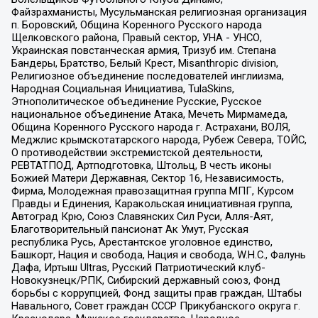
Файзрахманисты, Мусульманская религиозная организация
п. Боровский, Община Коренного Русского народа
Щелковского района, Правый сектор, УНА - УНСО,
Украинская повстанческая армия, Тризуб им. Степана
Бандеры, Братство, Белый Крест, Misanthropic division,
Религиозное объединение последователей инглиизма,
Народная Социальная Инициатива, TulaSkins,
Этнополитическое объединение Русские, Русское
национальное объединение Атака, Мечеть Мирмамеда,
Община Коренного Русского народа г. Астрахани, ВОЛЯ,
Меджлис крымскотатарского народа, Рубеж Севера, ТОЙС,
О противодействии экстремистской деятельности,
РЕВТАТПОД, Артподготовка, Штольц, В честь иконы
Божией Матери Державная, Сектор 16, Независимость,
Фирма, Молодежная правозащитная группа МПГ, Курсом
Правды и Единения, Каракольская инициативная группа,
Автоград Крю, Союз Славянских Сил Руси, Алля-Аят,
Благотворительный пансионат Ак Умут, Русская
республика Русь, Арестантское уголовное единство,
Башкорт, Нация и свобода, Нация и свобода, W.H.С., Фалунь
Дафа, Иртыш Ultras, Русский Патриотический клуб-
Новокузнецк/РПК, Сибирский державный союз, Фонд
борьбы с коррупцией, Фонд защиты прав граждан, Штабы
Навального, Совет граждан СССР Прикубанского округа г.