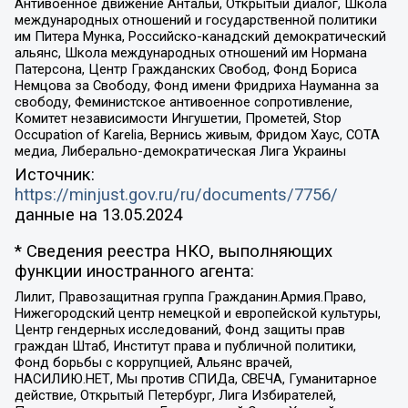
Антивоенное движение Антальи, Открытый диалог, Школа
международных отношений и государственной политики
им Питера Мунка, Российско-канадский демократический
альянс, Школа международных отношений им Нормана
Патерсона, Центр Гражданских Свобод, Фонд Бориса
Немцова за Свободу, Фонд имени Фридриха Науманна за
свободу, Феминистское антивоенное сопротивление,
Комитет независимости Ингушетии, Прометей, Stop
Occupation of Karelia, Вернись живым, Фридом Хаус, СОТА
медиа, Либерально-демократическая Лига Украины
Источник:
https://minjust.gov.ru/ru/documents/7756/
данные на
13.05.2024
* Сведения реестра НКО, выполняющих
функции иностранного агента:
Лилит, Правозащитная группа Гражданин.Армия.Право,
Нижегородский центр немецкой и европейской культуры,
Центр гендерных исследований, Фонд защиты прав
граждан Штаб, Институт права и публичной политики,
Фонд борьбы с коррупцией, Альянс врачей,
НАСИЛИЮ.НЕТ, Мы против СПИДа, СВЕЧА, Гуманитарное
действие, Открытый Петербург, Лига Избирателей,