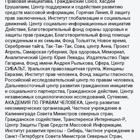
Правовая инициатива, Гражданский Союз, Хасдей
Ерушалаим, Центр поддержки и содействия развитию
средств массовой информации, Горячая Линия, В защиту
прав заключенных, Институт глобализации и социальных
движений, Центр социально-информационных инициатив
Действие, Благотворительный фонд охраны здоровья и
защиты прав граждан, Благотворительный фонд помощи
осужденным и их семьям, Фонд Тольятти, Новое время,
Серебряная тайга, Так-Так-Так, Сова, центр Анна, Проект
Апрель, Самарская губерния, Эра здоровья, Мемориал,
Аналитический Центр Юрия Левады, Издательство Парк
Гагарина, Фонд имени Андрея Рылькова, Сфера, Центр
СИБАЛЬТ, Уральская правозащитная группа, Женщины
Евразии, Институт прав человека, Фонд защиты гласности,
Российский исследовательский центр по правам человека,
Дальневосточный центр развития гражданских инициатив
и социального партнерства, Гражданское действие, Центр
независимых социологических исследований, Сутяжник,
АКАДЕМИЯ ПО ПРАВАМ ЧЕЛОВЕКА, Центр развития
некоммерческих организаций, Частное учреждение в
Калининграде Совета Министров северных стран,
Гражданское содействие, Трансперенси Интернешнл-Р,
Центр Защиты Прав Средств Массовой Информации,
Институт развития прессы - Сибирь, Частное учреждение в
Санкт-Петербурге Совета Министров Северных Стран,