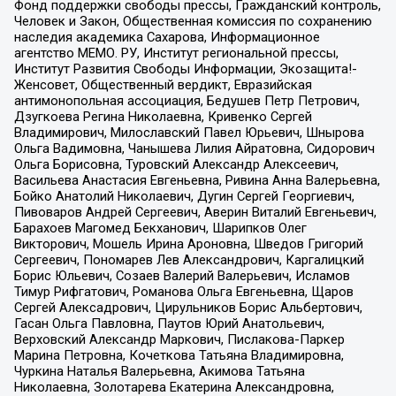
Фонд поддержки свободы прессы, Гражданский контроль,
Человек и Закон, Общественная комиссия по сохранению
наследия академика Сахарова, Информационное
агентство МЕМО. РУ, Институт региональной прессы,
Институт Развития Свободы Информации, Экозащита!-
Женсовет, Общественный вердикт, Евразийская
антимонопольная ассоциация, Бедушев Петр Петрович,
Дзугкоева Регина Николаевна, Кривенко Сергей
Владимирович, Милославский Павел Юрьевич, Шнырова
Ольга Вадимовна, Чанышева Лилия Айратовна, Сидорович
Ольга Борисовна, Туровский Александр Алексеевич,
Васильева Анастасия Евгеньевна, Ривина Анна Валерьевна,
Бойко Анатолий Николаевич, Дугин Сергей Георгиевич,
Пивоваров Андрей Сергеевич, Аверин Виталий Евгеньевич,
Барахоев Магомед Бекханович, Шарипков Олег
Викторович, Мошель Ирина Ароновна, Шведов Григорий
Сергеевич, Пономарев Лев Александрович, Каргалицкий
Борис Юльевич, Созаев Валерий Валерьевич, Исламов
Тимур Рифгатович, Романова Ольга Евгеньевна, Щаров
Сергей Алексадрович, Цирульников Борис Альбертович,
Гасан Ольга Павловна, Паутов Юрий Анатольевич,
Верховский Александр Маркович, Пислакова-Паркер
Марина Петровна, Кочеткова Татьяна Владимировна,
Чуркина Наталья Валерьевна, Акимова Татьяна
Николаевна, Золотарева Екатерина Александровна,