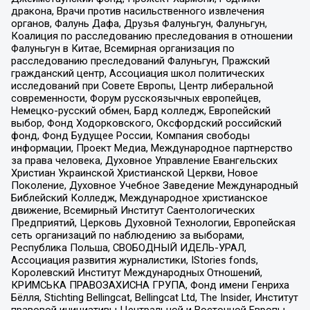
дракона, Врачи против насильственного извлечения
органов, Фалунь Дафа, Друзья Фалуньгун, Фалуньгун,
Коалиция по расследованию преследования в отношении
Фалуньгун в Китае, Всемирная организация по
расследованию преследований Фалуньгун, Пражский
гражданский центр, Ассоциация школ политических
исследований при Совете Европы, Центр либеральной
современности, Форум русскоязычных европейцев,
Немецко-русский обмен, Бард колледж, Европейский
выбор, Фонд Ходорковского, Оксфордский российский
фонд, Фонд Будущее России, Компания свободы
информации, Проект Медиа, Международное партнерство
за права человека, Духовное Управление Евангельских
Христиан Украинской Христианской Церкви, Новое
Поколение, Духовное Учебное Заведение Международный
Библейский Колледж, Международное христианское
движение, Всемирный Институт Саентологических
Предприятий, Церковь Духовной Технологии, Европейская
сеть организаций по наблюдению за выборами,
Республика Польша, СВОБОДНЫЙ ИДЕЛЬ-УРАЛ,
Ассоциация развития журналистики, IStories fonds,
Королевский Институт Международных Отношений,
КРИМСЬКА ПРАВОЗАХИСНА ГРУПА, Фонд имени Генриха
Бёлля, Stichting Bellingcat, Bellingcat Ltd, The Insider, Институт