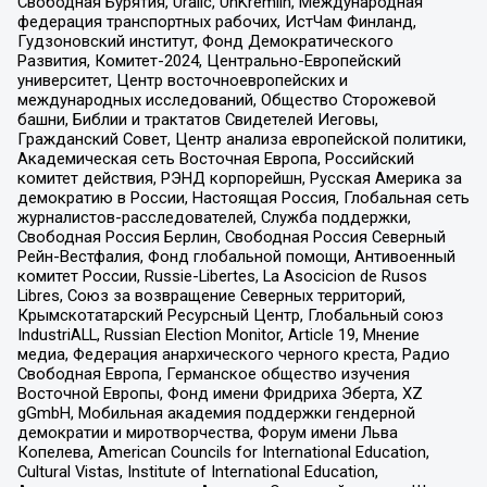
Свободная Бурятия, Uralic, UnKremlin, Международная
федерация транспортных рабочих, ИстЧам Финланд,
Гудзоновский институт, Фонд Демократического
Развития, Комитет-2024, Центрально-Европейский
университет, Центр восточноевропейских и
международных исследований, Общество Сторожевой
башни, Библии и трактатов Свидетелей Иеговы,
Гражданский Совет, Центр анализа европейской политики,
Академическая сеть Восточная Европа, Российский
комитет действия, РЭНД корпорейшн, Русская Америка за
демократию в России, Настоящая Россия, Глобальная сеть
журналистов-расследователей, Служба поддержки,
Свободная Россия Берлин, Свободная Россия Северный
Рейн-Вестфалия, Фонд глобальной помощи, Антивоенный
комитет России, Russie-Libertes, La Asocicion de Rusos
Libres, Союз за возвращение Северных территорий,
Крымскотатарский Ресурсный Центр, Глобальный союз
IndustriALL, Russian Election Monitor, Article 19, Мнение
медиа, Федерация анархического черного креста, Радио
Свободная Европа, Германское общество изучения
Восточной Европы, Фонд имени Фридриха Эберта, XZ
gGmbH, Мобильная академия поддержки гендерной
демократии и миротворчества, Форум имени Льва
Копелева, American Councils for International Education,
Cultural Vistas, Institute of International Education,