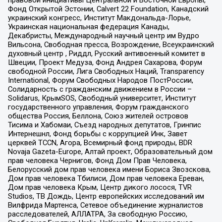
правовой инициативы Центральной и Восточной Европы,
Фонд Открытой Эстонии, Calvert 22 Foundation, Канадский
украинский конгресс, Институт Макдональда-Лорье,
Украинская национальная федерация Канады,
Декабристы, Международный научный центр им Вудро
Вильсона, Свободная пресса, Возрождение, Всеукраинский
духовный центр , Риддл, Русский антивоенный комитет в
Швеции, Проект Медуза, Фонд Андрея Сахарова, Форум
свободной России, Лига Свободных Наций, Transparеncy
International, Форум Свободных Народов ПостРоссии,
Солидарность с гражданским движением в России –
Solidarus, КрымSOS, Свободный университет, Институт
государственного управления, Форум гражданского
общества Россия, Беллона, Союз жителей островов
Тисима и Хабомаи, Съезд народных депутатов, Гринпис
Интернешнл, Фонд борьбы с коррупцией Инк, Завет
церквей TCCN, Агора, Всемирный фонд природы, BDR
Novaja Gazeta-Europe, Алтай проект, Образовательный дом
прав человека Чернигов, Фонд Дом Прав Человека,
Белорусский дом прав человека имени Бориса Звозскова,
Дом прав человека Тбилиси, Дом прав человека Ереван,
Дом прав человека Крым, Центр дикого лосося, TVR
Studios, ТВ Дождь, Центр европейских исследований им
Вилфрида Мартенса, Сетевое объединение журналистов
расследователей, АЛЛАТРА, За свободную Россию,