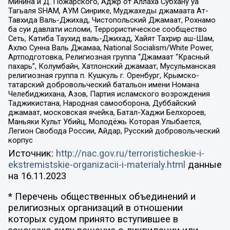
Минина и Д. Пожарского, Аджр от Аллаха Субхану уа
Тагьаля SHAM, АУМ Синрике, Муджахеды джамаата Ат-
Тавхида Валь-Джихад, Чистопольский Джамаат, Рохнамо
ба суи давлати исломи, Террористическое сообщество
Сеть, Катиба Таухид валь-Джихад, Хайят Тахрир аш-Шам,
Ахлю Сунна Валь Джамаа, National Socialism/White Power,
Артподготовка, Религиозная группа “Джамаат “Красный
пахарь”, Колумбайн, Хатлонский джамаат, Мусульманская
религиозная группа п. Кушкуль г. Оренбург, Крымско-
татарский добровольческий батальон имени Номана
Челебиджихана, Азов, Партия исламского возрождения
Таджикистана, Народная самооборона, Дуббайский
джамаат, московская ячейка, Батал-Хаджи Белхороев,
Маньяки Культ Убийц, Молодёжь Которая Улыбается,
Легион Свобода России, Айдар, Русский добровольческий
корпус
Источник:
http://nac.gov.ru/terroristicheskie-i-
ekstremistskie-organizacii-i-materialy.html
данные
на
16.11.2023
* Перечень общественных объединений и
религиозных организаций в отношении
которых судом принято вступившее в