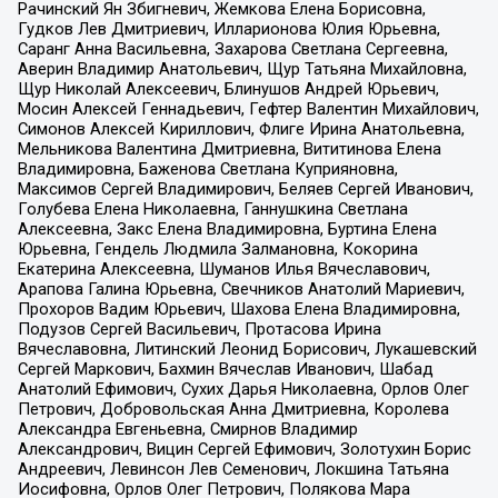
Рачинский Ян Збигневич, Жемкова Елена Борисовна,
Гудков Лев Дмитриевич, Илларионова Юлия Юрьевна,
Саранг Анна Васильевна, Захарова Светлана Сергеевна,
Аверин Владимир Анатольевич, Щур Татьяна Михайловна,
Щур Николай Алексеевич, Блинушов Андрей Юрьевич,
Мосин Алексей Геннадьевич, Гефтер Валентин Михайлович,
Симонов Алексей Кириллович, Флиге Ирина Анатольевна,
Мельникова Валентина Дмитриевна, Вититинова Елена
Владимировна, Баженова Светлана Куприяновна,
Максимов Сергей Владимирович, Беляев Сергей Иванович,
Голубева Елена Николаевна, Ганнушкина Светлана
Алексеевна, Закс Елена Владимировна, Буртина Елена
Юрьевна, Гендель Людмила Залмановна, Кокорина
Екатерина Алексеевна, Шуманов Илья Вячеславович,
Арапова Галина Юрьевна, Свечников Анатолий Мариевич,
Прохоров Вадим Юрьевич, Шахова Елена Владимировна,
Подузов Сергей Васильевич, Протасова Ирина
Вячеславовна, Литинский Леонид Борисович, Лукашевский
Сергей Маркович, Бахмин Вячеслав Иванович, Шабад
Анатолий Ефимович, Сухих Дарья Николаевна, Орлов Олег
Петрович, Добровольская Анна Дмитриевна, Королева
Александра Евгеньевна, Смирнов Владимир
Александрович, Вицин Сергей Ефимович, Золотухин Борис
Андреевич, Левинсон Лев Семенович, Локшина Татьяна
Иосифовна, Орлов Олег Петрович, Полякова Мара