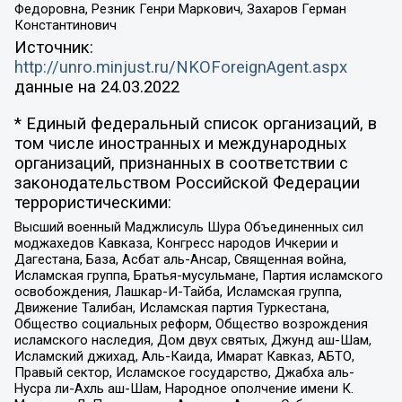
Федоровна, Резник Генри Маркович, Захаров Герман
Константинович
Источник:
http://unro.minjust.ru/NKOForeignAgent.aspx
данные на
24.03.2022
* Единый федеральный список организаций, в
том числе иностранных и международных
организаций, признанных в соответствии с
законодательством Российской Федерации
террористическими:
Высший военный Маджлисуль Шура Объединенных сил
моджахедов Кавказа, Конгресс народов Ичкерии и
Дагестана, База, Асбат аль-Ансар, Священная война,
Исламская группа, Братья-мусульмане, Партия исламского
освобождения, Лашкар-И-Тайба, Исламская группа,
Движение Талибан, Исламская партия Туркестана,
Общество социальных реформ, Общество возрождения
исламского наследия, Дом двух святых, Джунд аш-Шам,
Исламский джихад, Аль-Каида, Имарат Кавказ, АБТО,
Правый сектор, Исламское государство, Джабха аль-
Нусра ли-Ахль аш-Шам, Народное ополчение имени К.