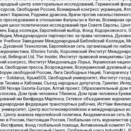
родный центр электоральных исследований, Германский фонд
рсов, Свободная Россия, Всемирный конгресс украинцев, Атла
ект Хармони, Родники дракона, Врачи против насильственного
ию преследования в отношении Фалуньгун в Китае, Всемирная о
ация школ политических исследований при Совете Европы, Цен
мен, Бард колледж, Европейский выбор, Фонд Ходорковского,
едиа, Международное партнерство за права человека, Духовно
ое Учебное Заведение Международный Библейский Колледж, М
ь Духовной Технологии, Европейская сеть организаций по наб
урналистики, IStories fonds, Королевский Институт Между
gcat, Bellingcat Ltd, The Insider, Институт правовой инициатив
инский конгресс, Институт Макдональда-Лорье, Украинская нац
, Свободная пресса, Возрождение, Всеукраинский духовный цен
орум свободной России, Лига Свободных Наций, Transparеncy I
– Solidarus, КрымSOS, Свободный университет, Институт госу
в Тисима и Хабомаи, Съезд народных депутатов, Гринпис Инте
DR Novaja Gazeta-Europe, Алтай проект, Образовательный дом 
зскова, Дом прав человека Тбилиси, Дом прав человека Ерева
едований им Вилфрида Мартенса, Сетевое объединение журнали
Международная федерация транспортных рабочих, ИстЧам Финлан
й университет, Центр восточноевропейских и международных и
, Центр анализа европейской политики, Академическая сеть Во
ю в России, Настоящая Россия, Глобальная сеть журналистов
естфалия, Фонд глобальной помощи, Антивоенный комитет России,
татарский Ресурсный Центр, Глобальный союз IndustriALL, Russi