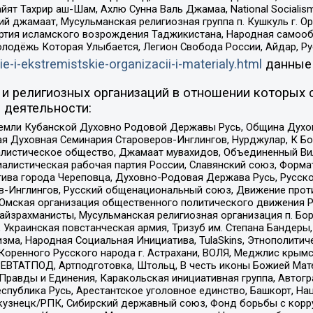
ят Тахрир аш-Шам, Ахлю Сунна Валь Джамаа, National Socialism
ий джамаат, Мусульманская религиозная группа п. Кушкуль г. 
ртия исламского возрождения Таджикистана, Народная самооб
олодёжь Которая Улыбается, Легион Свобода России, Айдар, Р
ie-i-ekstremistskie-organizacii-i-materialy.html
данные
и религиозных организаций в отношении которых 
 деятельности:
земли Кубанской Духовно Родовой Державы Русь, Община Духо
 Духовная Семинария Староверов-Инглингов, Нурджулар, К Бо
листическое общество, Джамаат мувахидов, Объединенный Вил
иалистическая рабочая партия России, Славянский союз, Форма
ива города Череповца, Духовно-Родовая Держава Русь, Русск
-Инглингов, Русский общенациональный союз, Движение против
 Омская организация общественного политического движения Р
йзрахманисты, Мусульманская религиозная организация п. Бо
краинская повстанческая армия, Тризуб им. Степана Бандеры, Бр
зма, Народная Социальная Инициатива, TulaSkins, Этнополитич
оренного Русского народа г. Астрахани, ВОЛЯ, Меджлис крымс
РЕВТАТПОД, Артподготовка, Штольц, В честь иконы Божией Мате
равды и Единения, Каракольская инициативная группа, Автогра
спублика Русь, Арестантское уголовное единство, Башкорт, Наци
окузнецк/РПК, Сибирский державный союз, Фонд борьбы с кор