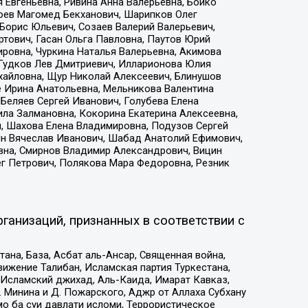
 Евгеньевна, Ривина Анна Валерьевна, Бойко
хоев Магомед Бекханович, Шарипков Олег
Борис Юльевич, Созаев Валерий Валерьевич,
тович, Гасан Ольга Павловна, Паутов Юрий
ровна, Чуркина Наталья Валерьевна, Акимова
 Гудков Лев Дмитриевич, Илларионова Юлия
ихайловна, Щур Николай Алексеевич, Блинушов
е Ирина Анатольевна, Мельникова Валентина
Беляев Сергей Иванович, Голубева Елена
ила Залмановна, Кокорина Екатерина Алексеевна,
, Шахова Елена Владимировна, Подузов Сергей
ин Вячеслав Иванович, Шабад Анатолий Ефимович,
вна, Смирнов Владимир Александрович, Вицин
ег Петрович, Полякова Мара Федоровна, Резник
ганизаций, признанных в соответствии с
на, База, Асбат аль-Ансар, Священная война,
ижение Талибан, Исламская партия Туркестана,
Исламский джихад, Аль-Каида, Имарат Кавказ,
 Минина и Д. Пожарского, Аджр от Аллаха Субхану
о ба суи давлати исломи, Террористическое