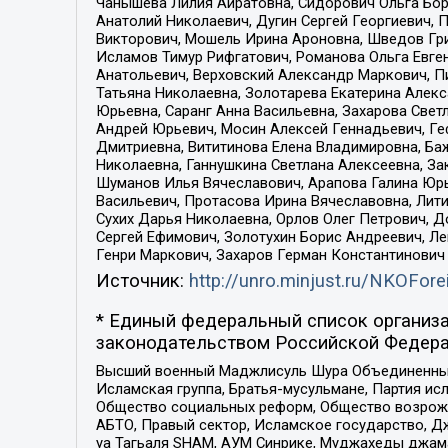
Чанышева Лилия Айратовна, Сидорович Ольга Бори
Анатолий Николаевич, Дугин Сергей Георгиевич, 
Викторович, Мошель Ирина Ароновна, Шведов Гри
Исламов Тимур Рифгатович, Романова Ольга Евге
Анатольевич, Верховский Александр Маркович, П
Татьяна Николаевна, Золотарева Екатерина Алек
Юрьевна, Саранг Анна Васильевна, Захарова Свет
Андрей Юрьевич, Мосин Алексей Геннадьевич, Ге
Дмитриевна, Вититинова Елена Владимировна, Ба
Николаевна, Ганнушкина Светлана Алексеевна, За
Шуманов Илья Вячеславович, Арапова Галина Юрь
Васильевич, Протасова Ирина Вячеславовна, Лит
Сухих Дарья Николаевна, Орлов Олег Петрович, 
Сергей Ефимович, Золотухин Борис Андреевич, Л
Генри Маркович, Захаров Герман Константинович
Источник:
http://unro.minjust.ru/NKOFore
* Единый федеральный список организа
законодательством Российской Федера
Высший военный Маджлисуль Шура Объединенных с
Исламская группа, Братья-мусульмане, Партия ис
Общество социальных реформ, Общество возрожд
АБТО, Правый сектор, Исламское государство, Д
уа Тагьаля SHAM, АУМ Синрике, Муджахеды джама