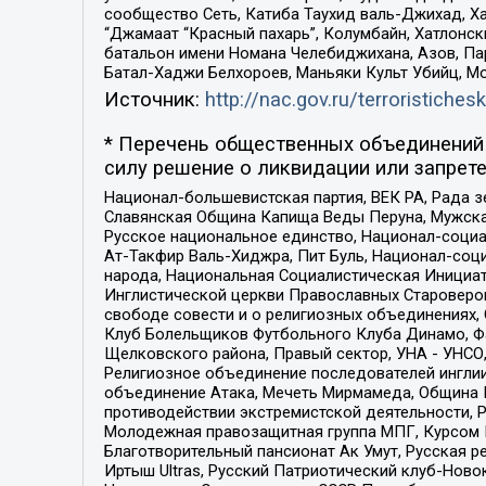
сообщество Сеть, Катиба Таухид валь-Джихад, Хай
“Джамаат “Красный пахарь”, Колумбайн, Хатлонск
батальон имени Номана Челебиджихана, Азов, Па
Батал-Хаджи Белхороев, Маньяки Культ Убийц, М
Источник:
http://nac.gov.ru/terroristichesk
* Перечень общественных объединений 
силу решение о ликвидации или запрете
Национал-большевистская партия, ВЕК РА, Рада 
Славянская Община Капища Веды Перуна, Мужская
Русское национальное единство, Национал-социа
Ат-Такфир Валь-Хиджра, Пит Буль, Национал-соц
народа, Национальная Социалистическая Инициат
Инглистической церкви Православных Староверов
свободе совести и о религиозных объединениях,
Клуб Болельщиков Футбольного Клуба Динамо, Фа
Щелковского района, Правый сектор, УНА - УНСО, У
Религиозное объединение последователей инглии
объединение Атака, Мечеть Мирмамеда, Община К
противодействии экстремистской деятельности, 
Молодежная правозащитная группа МПГ, Курсом П
Благотворительный пансионат Ак Умут, Русская ре
Иртыш Ultras, Русский Патриотический клуб-Нов