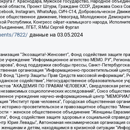
округа г. Краснодара, Мужское государство, Народное объедин
ой области, Проект Штурм, Граждане СССР, Держава Союз Сов
Facebook, Instagram, WhatsApp, СИЧ-С14, Добровольческое Движ
ское общественное движение, Невоград, Молодежное Демократ
ой Республики, Конгресс ойрат-калмыцкого народа, Исполнит
бъединение, ЛГБТ, Я.МЫ Сергей Фургал
uments/7822/
данные на
03.05.2024
Общество с ограниченной ответственностью "Радио Свободная Европа/Радио Свобода", Чешское информационное агентство "MEDIUM-ORIENT", Красноярская региональная общественная организация "Мы против СПИДа", Камалягин Денис Николаевич, Маркелов Сергей Евгеньевич, Пономарев Лев Александрович, Савицкая Людмила Алексеевна, Автономная некоммерческая организация "Центр по работе с проблемой насилия "НАСИЛИЮ.НЕТ", Межрегиональный профессиональный союз работников здравоохранения "Альянс врачей", Юридическое лицо, зарегистрированное в Латвийской Республике, SIA "Medusa Project" (регистрационный номер 40103797863, дата регистрации 10.06.2014), Некоммерческая организация "Фонд по борьбе с коррупцией", Автономная некоммерческая организация "Институт права и публичной политики", Баданин Роман Сергеевич, Гликин Максим Александрович, Железнова Мария Михайловна, Лукьянова Юлия Сергеевна, Маетная Елизавета Витальевна, Маняхин Петр Борисович, Чуракова Ольга Владимировна, Ярош Юлия Петровна, Юридическое лицо "The Insider SIA", зарегистрированное в Риге, Латвийская Республика (дата регистрации 26.06.2015), являющееся администратором доменного имени интернет-издания "The Insider SIA", https://theins.ru, Постернак Алексей Евгеньевич, Рубин Михаил Аркадьевич, Анин Роман Александрович, Юридическое лицо Istories fonds, зарегистрированное в Латвийской Республике (регистрационный номер 50008295751, дата регистрации 24.02.2020), Великовский Дмитрий Александрович, Долинина Ирина Николаевна, Мароховская Алеся Алексеевна, Шлейнов Роман Юрьевич, Шмагун Олеся Валентиновна, Общество с ограниченной ответственностью "Альтаир 2021", Общество с ограниченной ответственностью "Вега 2021", Общество с ограниченной ответственностью "Главный редактор 2021", Общество с ограниченной ответственностью "Ромашки монолит", Важенков Артем Валерьевич, Ивановская областная общественная организация "Центр гендерных исследований", Гурман Юрий Альбертович, Медиапроект "ОВД-Инфо", Егоров Владимир Владимирович, Жилинский Владимир Александрович, Общество с ограниченной ответственностью "ЗП", Иванова София Юрьевна, Карезина Инна Павловна, Кильтау Екатерина Викторовна, Петров Алексей Викторович, Пискунов Сергей Евгеньевич, Смирнов Сергей Сергеевич, Тихонов Михаил Сергеевич, Общество с ограниченной ответственностью "ЖУРНАЛИСТ-ИНОСТРАННЫЙ АГЕНТ", Арапова Галина Юрьевна, Вольтская Татьяна Анатольевна, Американская компания "Mason G.E.S. Anonymous Foundation" (США), являющаяся владельцем интернет-издания https://mnews.world/, Компания "Stichting Bellingcat", зарегистрированная в Нидерландах (дата регистрации 11.07.2018), Захаров Андрей Вячеславович, Клепиковская Екатерина Дмитриевна, Общество с ограниченной ответственностью "МЕМО", Перл Роман Александрович, Симонов Евгений Алексеевич, Соловьева Елена Анатольевна, Сотников Даниил Владимирович, Сурначева Елизавета Дмитриевна, Автономная некоммерческая организация по защите прав человека и информированию населения "Якутия – Наше Мнение", Общество с ограниченной ответственностью "Москоу диджитал медиа", с 26.01.2023 Общество с ограниченной ответственностью "Чайка Белые сады", Ветошкина Валерия Валерьевна, Заговора Максим Александрович, Межрегиональное общественное движение "Российская ЛГБТ - сеть", Оленичев Максим Владимирович, Павлов Иван Юрьевич, Скворцова Елена Сергеевна, Общество с ограниченной ответственностью "Как бы инагент", Кочетков Игорь Викторович, Общество с ограниченной ответственностью "Честные выборы", Еланчик Олег Александрович, Общество с ограниченной ответственностью "Нобелевский призыв", Гималова Регина Эмилевна, Григорьев Андрей Валерьевич, Григорьева Алина Александровна, Ассоциация по содействию защите прав призывников, альтернативнослужащих и военнослужащих "Правозащитная группа "Гражданин.Армия.Право", Хисамова Регина Фаритовна, Автономная некоммерческая организация по реализа