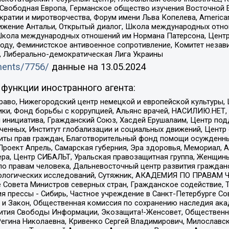
 Свободная Европа, Германское общество изучения Восточной 
и и миротворчества, Форум имени Льва Копелева, American Counci
ое движение Антальи, Открытый диалог, Школа международных отн
Школа международных отношений им Нормана Патерсона, Центр
ду, Феминистское антивоенное сопротивление, Комитет независ
а, Либерально-демократическая Лига Украины
uments/7756/
данные на
13.05.2024
функции иностранного агента:
раво, Нижегородский центр немецкой и европейской культуры,
тики, Фонд борьбы с коррупцией, Альянс врачей, НАСИЛИЮ.НЕТ,
я инициатива, Гражданский Союз, Хасдей Ерушалаим, Центр по
юченных, Институт глобализации и социальных движений, Цент
ты прав граждан, Благотворительный фонд помощи осужденным
а, Проект Апрель, Самарская губерния, Эра здоровья, Мемориал
ера, Центр СИБАЛЬТ, Уральская правозащитная группа, Женщины
по правам человека, Дальневосточный центр развития гражданс
ологических исследований, Сутяжник, АКАДЕМИЯ ПО ПРАВАМ Ч
е Совета Министров северных стран, Гражданское содействие,
я прессы - Сибирь, Частное учреждение в Санкт-Петербурге С
 и Закон, Общественная комиссия по сохранению наследия ак
звития Свободы Информации, Экозащита!-Женсовет, Общественн
Регина Николаевна, Кривенко Сергей Владимирович, Милославс