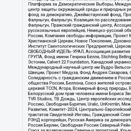
Платформа за Демократические Выборы, Междуна
центр защиты окружающей среды и природных ресу
фонд за демократию, Джеймстаунский фонд, Прож
Фалуньгун, Фалуньгун, Коалиция по расследован
Фалуньгун, Пражский гражданский центр, Ассоци
русскоязычных европейцев, Немецко-русский об
России, Компания свободы информации, Проект М
Христианской Церкви, Новое Поколение, Духовн
Институт Саентологических Предприятий, Церков
СВОБОДНЫЙ ИДЕЛЬ-УРАЛ, Ассоциация развития ж
ГРУПА, Фонд имени Генриха Бёлля, Stichting Bellin
Эстонии, Calvert 22 Foundation, Канадский укра
Международный научный центр им Вудро Вильсона
Швеции, Проект Медуза, Фонд Андрея Сахарова, Ф
Солидарность с гражданским движением в России 
общества Россия, Беллона, Союз жителей острово
церквей TCCN, Агора, Всемирный фонд природы, B
Белорусский дом прав человека имени Бориса Зво
TVR Studios, ТВ Дождь, Центр европейских иссл
Россию, Свободная Бурятия, Uralic, UnKremlin, 
Развития, Комитет-2024, Центрально-Европейски
трактатов Свидетелей Иеговы, Гражданский Совет
РЭНД корпорейшн, Русская Америка за демократи
Россия Берлин, Свободная Россия Северный Рейн-В
Союз за возвращение Северных территорий, Крымско