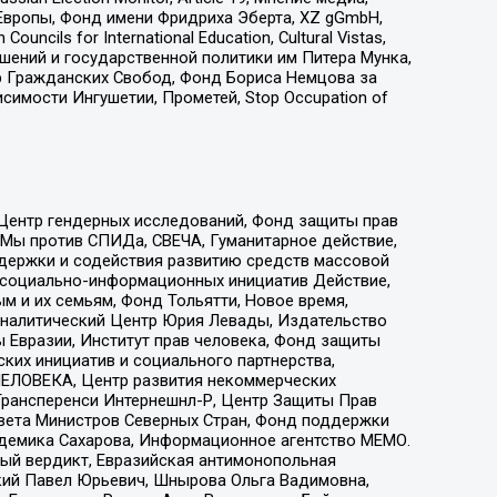
Европы, Фонд имени Фридриха Эберта, XZ gGmbH,
ls for International Education, Cultural Vistas,
ошений и государственной политики им Питера Мунка,
 Гражданских Свобод, Фонд Бориса Немцова за
имости Ингушетии, Прометей, Stop Occupation of
 Центр гендерных исследований, Фонд защиты прав
 Мы против СПИДа, СВЕЧА, Гуманитарное действие,
ддержки и содействия развитию средств массовой
р социально-информационных инициатив Действие,
 и их семьям, Фонд Тольятти, Новое время,
, Аналитический Центр Юрия Левады, Издательство
 Евразии, Институт прав человека, Фонд защиты
ких инициатив и социального партнерства,
ЕЛОВЕКА, Центр развития некоммерческих
 Трансперенси Интернешнл-Р, Центр Защиты Прав
овета Министров Северных Стран, Фонд поддержки
адемика Сахарова, Информационное агентство МЕМО.
ый вердикт, Евразийская антимонопольная
кий Павел Юрьевич, Шнырова Ольга Вадимовна,