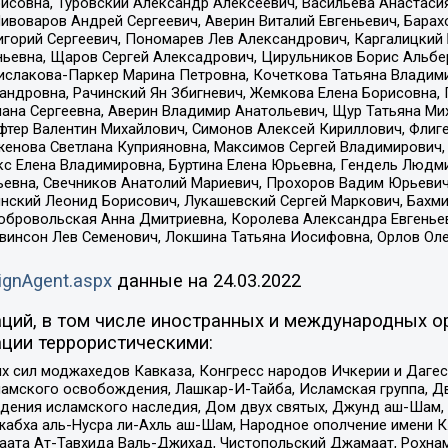
совна, Туровский Александр Алексеевич, Васильева Анастасия
Пивоваров Андрей Сергеевич, Аверин Виталий Евгеньевич, Бара
горий Сергеевич, Пономарев Лев Александрович, Каргалицкий 
ньевна, Щаров Сергей Алексадрович, Цирульников Борис Альбер
ислакова-Паркер Марина Петровна, Кочеткова Татьяна Владими
сандровна, Рачинский Ян Збигневич, Жемкова Елена Борисовна,
лана Сергеевна, Аверин Владимир Анатольевич, Щур Татьяна М
фтер Валентин Михайлович, Симонов Алексей Кириллович, Флиг
женова Светлана Куприяновна, Максимов Сергей Владимирович, 
кс Елена Владимировна, Буртина Елена Юрьевна, Гендель Людм
евна, Свечников Анатолий Мариевич, Прохоров Вадим Юрьевич
инский Леонид Борисович, Лукашевский Сергей Маркович, Бахм
Добровольская Анна Дмитриевна, Королева Александра Евгенье
евинсон Лев Семенович, Локшина Татьяна Иосифовна, Орлов Ол
ignAgent.aspx
данные на
24.03.2022
ций, в том числе иностранных и международных ор
ции террористическими:
ил моджахедов Кавказа, Конгресс народов Ичкерии и Дагеста
ламского освобождения, Лашкар-И-Тайба, Исламская группа, Дв
ения исламского наследия, Дом двух святых, Джунд аш-Шам, 
жабха аль-Нусра ли-Ахль аш-Шам, Народное ополчение имени К.
ата Ат-Тавхида Валь-Джихад, Чистопольский Джамаат, Рохнам