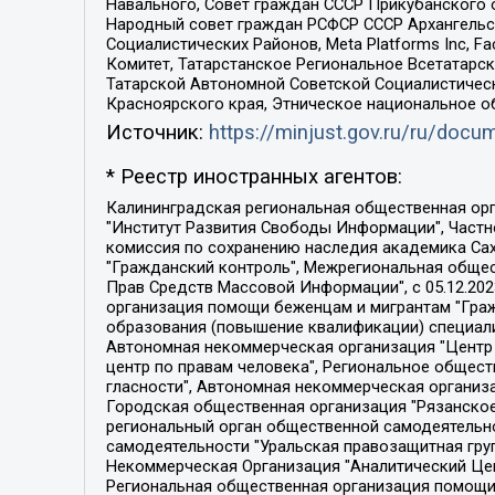
Навального, Совет граждан СССР Прикубанского 
Народный совет граждан РСФСР СССР Архангельск
Социалистических Районов, Meta Platforms Inc, 
Комитет, Татарстанское Региональное Всетатар
Татарской Автономной Советской Социалистическ
Красноярского края, Этническое национальное о
Источник:
https://minjust.gov.ru/ru/doc
* Реестр иностранных агентов:
Калининградская региональная общественная организация "Экозащита!-Женсовет", Фонд содействия защите прав и свобод граждан "Общественный вердикт", Фонд "Институт Развития Свободы Информации", Частное учреждение "Информационное агентство МЕМО. РУ", Региональная общественная организация "Общественная комиссия по сохранению наследия академика Сахарова", Фонд поддержки свободы прессы, Санкт-Петербургская общественная правозащитная организация "Гражданский контроль", Межрегиональная общественная организация "Информационно-просветительский центр "Мемориал", Региональный Фонд "Центр Защиты Прав Средств Массовой Информации", с 05.12.2023 Фонд "Центр Защиты Прав Средств массовой информации", Региональная общественная благотворительная организация помощи беженцам и мигрантам "Гражданское содействие", Негосударственное образовательное учреждение дополнительного профессионального образования (повышение квалификации) специалистов "АКАДЕМИЯ ПО ПРАВАМ ЧЕЛОВЕКА", Свердловская региональная общественная организация "Сутяжник", Автономная некоммерческая организация "Центр независимых социологических исследований", Союз общественных объединений "Российский исследовательский центр по правам человека", Региональное общественное учреждение научно-информационный центр "МЕМОРИАЛ", Некоммерческая организация "Фонд защиты гласности", Автономная некоммерческая организация "Институт прав человека", Городская общественная организация "Екатеринбургское общество "МЕМОРИАЛ", Городская общественная организация "Рязанское историко-просветительское и правозащитное общество "Мемориал" (Рязанский Мемориал), Челябинский региональный орган общественной самодеятельности – женское общественное объединение "Женщины Евразии", Челябинский региональный орган общественной самодеятельности "Уральская правозащитная группа", Фонд содействия защите здоровья и социальной справедливости имени Андрея Рылькова, Автономная Некоммерческая Организация "Аналитический Центр Юрия Левады", Автономная некоммерческая организация социальной поддержки населения "Проект Апрель", Региональная общественная организация помощи женщинам и детям, находящимся в кризисной ситуации "Информационно-методический центр "Анна", Фонд содействия развитию массовых коммуникаций и правовому просвещению "Так-так-Так", Фонд содействия устойчивому развитию "Серебряная тайга", Свердловский региональный общественный фонд социальных проектов "Новое время", "Idel.Реалии", Кавказ.Реалии, Крым.Реалии, Телеканал Настоящее Время, Татаро-башкирская служба Радио Свобода (Azatliq Radiosi), Радио Свободная Европа/Радио Свобода (PCE/PC), "Сибирь.Реалии", "Фактограф", Благотворительный фонд помощи осужденным и их семьям, Автономная некоммерческая организация "Институт глобализации и социальных движений", Фонд "В защиту прав заключенных", Частное учреждение "Центр поддержки и содействия развитию средств массовой информации", Пензенский региональный общественный благотворительный фонд "Гражданский союз", "Север.Реалии", Некоммерческая организация Фонд "Правовая инициатива", 