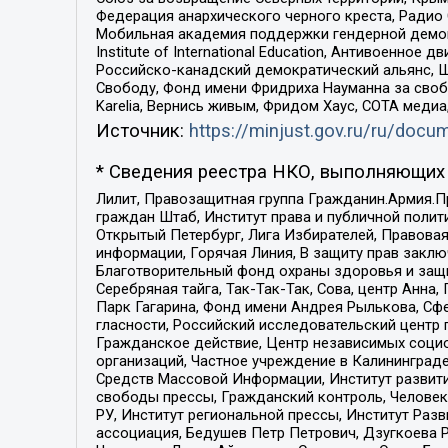
Федерация анархического черного креста, Радио
Мобильная академия поддержки гендерной демократи
Institute of International Education, Антивоенн
Российско-канадский демократический альянс, 
Свободу, Фонд имени Фридриха Науманна за свобо
Karelia, Вернись живым, Фридом Хаус, СОТА меди
Источник:
https://minjust.gov.ru/ru/doc
* Сведения реестра НКО, выполняющих 
Лилит, Правозащитная группа Гражданин.Армия.П
граждан Штаб, Институт права и публичной поли
Открытый Петербург, Лига Избирателей, Правова
информации, Горячая Линия, В защиту прав закл
Благотворительный фонд охраны здоровья и защи
Серебряная тайга, Так-Так-Так, Сова, центр Анн
Парк Гагарина, Фонд имени Андрея Рылькова, Сф
гласности, Российский исследовательский центр 
Гражданское действие, Центр независимых соци
организаций, Частное учреждение в Калининград
Средств Массовой Информации, Институт развити
свободы прессы, Гражданский контроль, Человек
РУ, Институт региональной прессы, Институт Ра
ассоциация, Бедушев Петр Петрович, Дзугкоева 