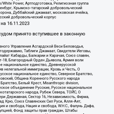
/White Power, Артподготовка, Религиозная группа
Оренбург, Крымско-татарский добровольческий
орона, Дуббайский джамаат, московская ячейка,
усский добровольческий корпус
 на
16.11.2023
судом принято вступившее в законную
вного Управления Асгардской Веси Беловодья,
годержавию, Таблиги Джамаат, Свидетели Иеговы,
айат Кабарды, Балкарии и Карачая, Союз славян,
т-18, Благородный Орден Дьявола, Армия воли
ое национальное единство, Древнерусской
 нелегальной иммиграции, Кровь и Честь, О
усское национальное единство, Северное Братство,
ровский, Община Коренного Русского народа
атство, Белый Крест, Misanthropic division,
еское объединение Русские, Русское национальное
котатарского народа, Рубеж Севера, ТОЙС, О
ри Державная, Сектор 16, Независимость, Фирма,
д Крю, Союз Славянских Сил Руси, Алля-Аят,
я и свобода, Нация и свобода, W.H.С., Фалунь Дафа,
рупцией, Фонд защиты прав граждан, Штабы