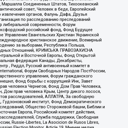
 Маршалла Соединенных Штатов, Тихоокеанский
нтический совет, Человек в беде, Европейский
 извлечения органов, Фалунь Дафа, Друзья
рганизация по расследованию преследований
тр либеральной современности, Форум
 Оксфордский российский фонд, Фонд Будущее
е Управление Евангельских Христиан Украинской
еждународное христианское движение, Всемирный
людению за выборами, Республика Польша,
народных Отношений, КРИМСЬКА ПРАВОЗАХИСНА
ы Центральной и Восточной Европы, Фонд Открытой
иональная федерация Канады, Декабристы,
тр , Риддл, Русский антивоенный комитет в
nternational, Форум Свободных Народов ПостРоссии,
дарственного управления, Форум гражданского
рнешнл, Фонд борьбы с коррупцией Инк, Завет
прав человека Чернигов, Фонд Дом Прав Человека,
н, Дом прав человека Крым, Центр дикого лосося,
стов расследователей, АЛЛАТРА, За свободную
д, Гудзоновский институт, Фонд Демократического
сследований, Общество Сторожевой башни, Библии и
сточная Европа, Российский комитет действия,
-расследователей, Служба поддержки, Свободная
 Russie-Libertes, La Asocicion de Rusos Libres,
an Election Monitor, Article 19, Мнение медиа,