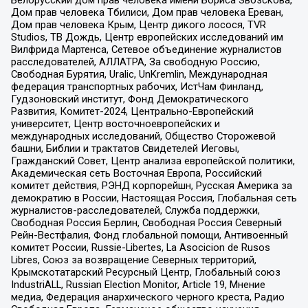
Белорусский дом прав человека имени Бориса Звозскова,
Дом прав человека Тбилиси, Дом прав человека Ереван,
Дом прав человека Крым, Центр дикого лосося, TVR
Studios, ТВ Дождь, Центр европейских исследований им
Вилфрида Мартенса, Сетевое объединение журналистов
расследователей, АЛЛАТРА, За свободную Россию,
Свободная Бурятия, Uralic, UnKremlin, Международная
федерация транспортных рабочих, ИстЧам Финланд,
Гудзоновский институт, Фонд Демократического
Развития, Комитет-2024, Центрально-Европейский
университет, Центр восточноевропейских и
международных исследований, Общество Сторожевой
башни, Библии и трактатов Свидетелей Иеговы,
Гражданский Совет, Центр анализа европейской политики,
Академическая сеть Восточная Европа, Российский
комитет действия, РЭНД корпорейшн, Русская Америка за
демократию в России, Настоящая Россия, Глобальная сеть
журналистов-расследователей, Служба поддержки,
Свободная Россия Берлин, Свободная Россия Северный
Рейн-Вестфалия, Фонд глобальной помощи, Антивоенный
комитет России, Russie-Libertes, La Asocicion de Rusos
Libres, Союз за возвращение Северных территорий,
Крымскотатарский Ресурсный Центр, Глобальный союз
IndustriALL, Russian Election Monitor, Article 19, Мнение
медиа, Федерация анархического черного креста, Радио