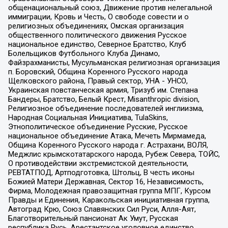
общенациональный союз, Движение против нелегальной
иммиграции, Кровь и Честь, О свободе совести и о
религиозных объединениях, Омская организация
общественного политического движения Русское
национальное единство, Северное Братство, Клуб
Болельщиков Футбольного Клуба Динамо,
Файзрахманисты, Мусульманская религиозная организация
п. Боровский, Община Коренного Русского народа
Щелковского района, Правый сектор, УНА - УНСО,
Украинская повстанческая армия, Тризуб им. Степана
Бандеры, Братство, Белый Крест, Misanthropic division,
Религиозное объединение последователей инглиизма,
Народная Социальная Инициатива, TulaSkins,
Этнополитическое объединение Русские, Русское
национальное объединение Атака, Мечеть Мирмамеда,
Община Коренного Русского народа г. Астрахани, ВОЛЯ,
Меджлис крымскотатарского народа, Рубеж Севера, ТОЙС,
О противодействии экстремистской деятельности,
РЕВТАТПОД, Артподготовка, Штольц, В честь иконы
Божией Матери Державная, Сектор 16, Независимость,
Фирма, Молодежная правозащитная группа МПГ, Курсом
Правды и Единения, Каракольская инициативная группа,
Автоград Крю, Союз Славянских Сил Руси, Алля-Аят,
Благотворительный пансионат Ак Умут, Русская
республика Русь, Арестантское уголовное единство,