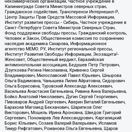
некоммерческих организаций, Частное учреждение в
Калининграде Совета Министров северных стран,
Гражданское содействие, Трансперенси Интернешнл-Р,
Центр Защиты Прав Средств Массовой Информации,
Институт развития прессы - Сибирь, Частное учреждение в
Санкт-Петербурге Совета Министров Северных Стран,
Фонд поддержки свободы прессы, Гражданский контроль,
Человек и Закон, Общественная комиссия по сохранению
наследия академика Сахарова, Информационное
агентство МЕМО. РУ, Институт региональной прессы,
Институт Развития Свободы Информации, Экозащита!-
Женсовет, Общественный вердикт, Евразийская
антимонопольная ассоциация, Бедушев Петр Петрович,
Дзугкоева Регина Николаевна, Кривенко Сергей
Владимирович, Милославский Павел Юрьевич, Шнырова
Ольга Вадимовна, Чанышева Лилия Айратовна, Сидорович
Ольга Борисовна, Туровский Александр Алексеевич,
Васильева Анастасия Евгеньевна, Ривина Анна Валерьевна,
Бойко Анатолий Николаевич, Дугин Сергей Георгиевич,
Пивоваров Андрей Сергеевич, Аверин Виталий Евгеньевич,
Барахоев Магомед Бекханович, Шарипков Олег
Викторович, Мошель Ирина Ароновна, Шведов Григорий
Сергеевич, Пономарев Лев Александрович, Каргалицкий
Борис Юльевич, Созаев Валерий Валерьевич, Исламов
Тимур Рифгатович, Романова Ольга Евгеньевна, Щаров