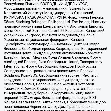
Республика Польша, СВОБОДНЫЙ ИДЕЛЬ-УРАЛ,
Ассоциация развития журналистики, IStories fonds,
Королевский Институт Международных Отношений,
КРИМСЬКА ПРАВОЗАХИСНА ГРУПА, Фонд имени Генриха
Бёлля, Stichting Bellingcat, Bellingcat Ltd, The Insider, Институт
правовой инициативы Центральной и Восточной Европы,
Фонд Открытой Эстонии, Calvert 22 Foundation, Канадский
украинский конгресс, Институт Макдональда-Лорье,
Украинская национальная федерация Канады,
Декабристы, Международный научный центр им Вудро
Вильсона, Свободная пресса, Возрождение, Всеукраинский
духовный центр , Риддл, Русский антивоенный комитет в
Швеции, Проект Медуза, Фонд Андрея Сахарова, Форум
свободной России, Лига Свободных Наций, Transparеncy
International, Форум Свободных Народов ПостРоссии,
Солидарность с гражданским движением в России –
Solidarus, КрымSOS, Свободный университет, Институт
государственного управления, Форум гражданского
общества Россия, Беллона, Союз жителей островов
Тисима и Хабомаи, Съезд народных депутатов, Гринпис
Интернешнл, Фонд борьбы с коррупцией Инк, Завет
церквей TCCN, Агора, Всемирный фонд природы, BDR
Novaja Gazeta-Europe, Алтай проект, Образовательный дом
прав человека Чернигов, Фонд Дом Прав Человека,