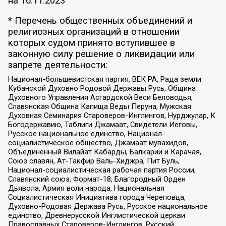
на
16.11.2023
* Перечень общественных объединений и
религиозных организаций в отношении
которых судом принято вступившее в
законную силу решение о ликвидации или
запрете деятельности:
Национал-большевистская партия, ВЕК РА, Рада земли
Кубанской Духовно Родовой Державы Русь, Община
Духовного Управления Асгардской Веси Беловодья,
Славянская Община Капища Веды Перуна, Мужская
Духовная Семинария Староверов-Инглингов, Нурджулар, К
Богодержавию, Таблиги Джамаат, Свидетели Иеговы,
Русское национальное единство, Национал-
социалистическое общество, Джамаат мувахидов,
Объединенный Вилайат Кабарды, Балкарии и Карачая,
Союз славян, Ат-Такфир Валь-Хиджра, Пит Буль,
Национал-социалистическая рабочая партия России,
Славянский союз, Формат-18, Благородный Орден
Дьявола, Армия воли народа, Национальная
Социалистическая Инициатива города Череповца,
Духовно-Родовая Держава Русь, Русское национальное
единство, Древнерусской Инглистической церкви
Православных Староверов-Инглингов, Русский