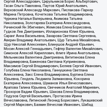
Сергей Алексадрович, Цирульников Борис Альбертович,
Гасан Ольга Павловна, Паутов Юрий Анатольевич,
Верховский Александр Маркович, Пислакова-Паркер
Марина Петровна, Кочеткова Татьяна Владимировна,
Чуркина Наталья Валерьевна, Акимова Татьяна
Николаевна, Золотарева Екатерина Александровна,
Рачинский Ян Збигневич, Жемкова Елена Борисовна,
Гудков Лев Дмитриевич, Илларионова Юлия Юрьевна,
Саранг Анна Васильевна, Захарова Светлана Сергеевна,
Аверин Владимир Анатольевич, Щур Татьяна Михайловна,
Щур Николай Алексеевич, Блинушов Андрей Юрьевич,
Мосин Алексей Геннадьевич, Гефтер Валентин Михайлович,
Симонов Алексей Кириллович, Флиге Ирина Анатольевна,
Мельникова Валентина Дмитриевна, Вититинова Елена
Владимировна, Баженова Светлана Куприяновна,
Максимов Сергей Владимирович, Беляев Сергей Иванович,
Голубева Елена Николаевна, Ганнушкина Светлана
Алексеевна, Закс Елена Владимировна, Буртина Елена
Юрьевна, Гендель Людмила Залмановна, Кокорина
Екатерина Алексеевна, Шуманов Илья Вячеславович,
Арапова Галина Юрьевна, Свечников Анатолий Мариевич,
Прохоров Вадим Юрьевич, Шахова Елена Владимировна,
Подузов Сергей Васильевич, Протасова Ирина
Вячеславовна, Литинский Леонид Борисович, Лукашевский
Сергей Маркович, Бахмин Вячеслав Иванович, Шабад