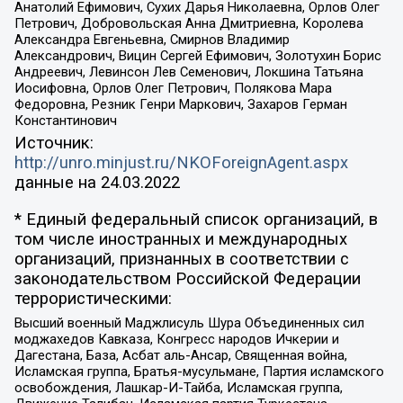
Анатолий Ефимович, Сухих Дарья Николаевна, Орлов Олег
Петрович, Добровольская Анна Дмитриевна, Королева
Александра Евгеньевна, Смирнов Владимир
Александрович, Вицин Сергей Ефимович, Золотухин Борис
Андреевич, Левинсон Лев Семенович, Локшина Татьяна
Иосифовна, Орлов Олег Петрович, Полякова Мара
Федоровна, Резник Генри Маркович, Захаров Герман
Константинович
Источник:
http://unro.minjust.ru/NKOForeignAgent.aspx
данные на
24.03.2022
* Единый федеральный список организаций, в
том числе иностранных и международных
организаций, признанных в соответствии с
законодательством Российской Федерации
террористическими:
Высший военный Маджлисуль Шура Объединенных сил
моджахедов Кавказа, Конгресс народов Ичкерии и
Дагестана, База, Асбат аль-Ансар, Священная война,
Исламская группа, Братья-мусульмане, Партия исламского
освобождения, Лашкар-И-Тайба, Исламская группа,