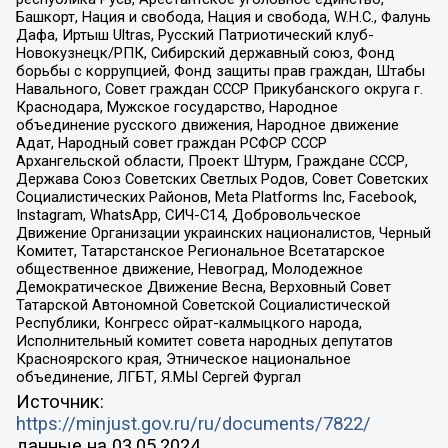
Башкорт, Нация и свобода, Нация и свобода, W.H.С., Фалунь
Дафа, Иртыш Ultras, Русский Патриотический клуб-
Новокузнецк/РПК, Сибирский державный союз, Фонд
борьбы с коррупцией, Фонд защиты прав граждан, Штабы
Навального, Совет граждан СССР Прикубанского округа г.
Краснодара, Мужское государство, Народное
объединение русского движения, Народное движение
Адат, Народный совет граждан РСФСР СССР
Архангельской области, Проект Штурм, Граждане СССР,
Держава Союз Советских Светлых Родов, Совет Советских
Социалистических Районов, Meta Platforms Inc, Facebook,
Instagram, WhatsApp, СИЧ-С14, Добровольческое
Движение Организации украинских националистов, Черный
Комитет, Татарстанское Региональное Всетатарское
общественное движение, Невоград, Молодежное
Демократическое Движение Весна, Верховный Совет
Татарской Автономной Советской Социалистической
Республики, Конгресс ойрат-калмыцкого народа,
Исполнительный комитет совета народных депутатов
Красноярского края, Этническое национальное
объединение, ЛГБТ, Я.МЫ Сергей Фургал
Источник:
https://minjust.gov.ru/ru/documents/7822/
данные на
03.05.2024