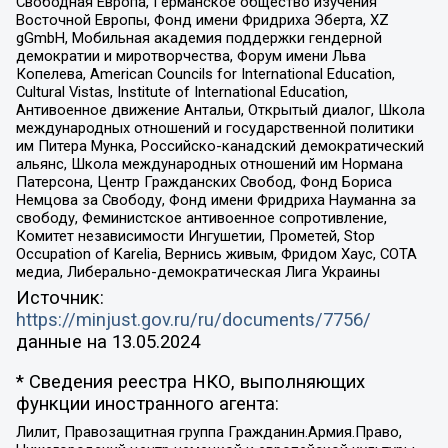
Свободная Европа, Германское общество изучения
Восточной Европы, Фонд имени Фридриха Эберта, XZ
gGmbH, Мобильная академия поддержки гендерной
демократии и миротворчества, Форум имени Льва
Копелева, American Councils for International Education,
Cultural Vistas, Institute of International Education,
Антивоенное движение Антальи, Открытый диалог, Школа
международных отношений и государственной политики
им Питера Мунка, Российско-канадский демократический
альянс, Школа международных отношений им Нормана
Патерсона, Центр Гражданских Свобод, Фонд Бориса
Немцова за Свободу, Фонд имени Фридриха Науманна за
свободу, Феминистское антивоенное сопротивление,
Комитет независимости Ингушетии, Прометей, Stop
Occupation of Karelia, Вернись живым, Фридом Хаус, СОТА
медиа, Либерально-демократическая Лига Украины
Источник:
https://minjust.gov.ru/ru/documents/7756/
данные на
13.05.2024
* Сведения реестра НКО, выполняющих
функции иностранного агента:
Лилит, Правозащитная группа Гражданин.Армия.Право,