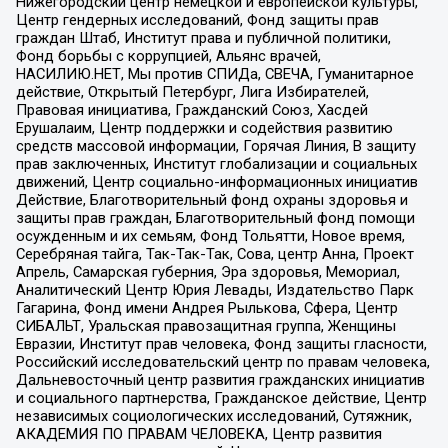
Нижегородский центр немецкой и европейской культуры,
Центр гендерных исследований, Фонд защиты прав
граждан Штаб, Институт права и публичной политики,
Фонд борьбы с коррупцией, Альянс врачей,
НАСИЛИЮ.НЕТ, Мы против СПИДа, СВЕЧА, Гуманитарное
действие, Открытый Петербург, Лига Избирателей,
Правовая инициатива, Гражданский Союз, Хасдей
Ерушалаим, Центр поддержки и содействия развитию
средств массовой информации, Горячая Линия, В защиту
прав заключенных, Институт глобализации и социальных
движений, Центр социально-информационных инициатив
Действие, Благотворительный фонд охраны здоровья и
защиты прав граждан, Благотворительный фонд помощи
осужденным и их семьям, Фонд Тольятти, Новое время,
Серебряная тайга, Так-Так-Так, Сова, центр Анна, Проект
Апрель, Самарская губерния, Эра здоровья, Мемориал,
Аналитический Центр Юрия Левады, Издательство Парк
Гагарина, Фонд имени Андрея Рылькова, Сфера, Центр
СИБАЛЬТ, Уральская правозащитная группа, Женщины
Евразии, Институт прав человека, Фонд защиты гласности,
Российский исследовательский центр по правам человека,
Дальневосточный центр развития гражданских инициатив
и социального партнерства, Гражданское действие, Центр
независимых социологических исследований, Сутяжник,
АКАДЕМИЯ ПО ПРАВАМ ЧЕЛОВЕКА, Центр развития