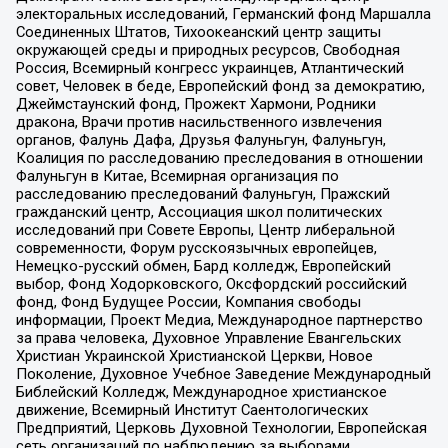
электоральных исследований, Германский фонд Маршалла
Соединенных Штатов, Тихоокеанский центр защиты
окружающей среды и природных ресурсов, Свободная
Россия, Всемирный конгресс украинцев, Атлантический
совет, Человек в беде, Европейский фонд за демократию,
Джеймстаунский фонд, Прожект Хармони, Родники
дракона, Врачи против насильственного извлечения
органов, Фалунь Дафа, Друзья Фалуньгун, Фалуньгун,
Коалиция по расследованию преследования в отношении
Фалуньгун в Китае, Всемирная организация по
расследованию преследований Фалуньгун, Пражский
гражданский центр, Ассоциация школ политических
исследований при Совете Европы, Центр либеральной
современности, Форум русскоязычных европейцев,
Немецко-русский обмен, Бард колледж, Европейский
выбор, Фонд Ходорковского, Оксфордский российский
фонд, Фонд Будущее России, Компания свободы
информации, Проект Медиа, Международное партнерство
за права человека, Духовное Управление Евангельских
Христиан Украинской Христианской Церкви, Новое
Поколение, Духовное Учебное Заведение Международный
Библейский Колледж, Международное христианское
движение, Всемирный Институт Саентологических
Предприятий, Церковь Духовной Технологии, Европейская
сеть организаций по наблюдению за выборами,