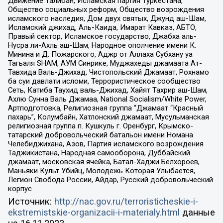
Движение Талибан, Исламская партия Туркестана,
Общество социальных реформ, Общество возрождения
исламского наследия, Дом двух святых, Джунд аш-Шам,
Исламский джихад, Аль-Каида, Имарат Кавказ, АБТО,
Правый сектор, Исламское государство, Джабха аль-
Нусра ли-Ахль аш-Шам, Народное ополчение имени К.
Минина и Д. Пожарского, Аджр от Аллаха Субхану уа
Тагьаля SHAM, АУМ Синрике, Муджахеды джамаата Ат-
Тавхида Валь-Джихад, Чистопольский Джамаат, Рохнамо
ба суи давлати исломи, Террористическое сообщество
Сеть, Катиба Таухид валь-Джихад, Хайят Тахрир аш-Шам,
Ахлю Сунна Валь Джамаа, National Socialism/White Power,
Артподготовка, Религиозная группа “Джамаат “Красный
пахарь”, Колумбайн, Хатлонский джамаат, Мусульманская
религиозная группа п. Кушкуль г. Оренбург, Крымско-
татарский добровольческий батальон имени Номана
Челебиджихана, Азов, Партия исламского возрождения
Таджикистана, Народная самооборона, Дуббайский
джамаат, московская ячейка, Батал-Хаджи Белхороев,
Маньяки Культ Убийц, Молодёжь Которая Улыбается,
Легион Свобода России, Айдар, Русский добровольческий
корпус
Источник:
http://nac.gov.ru/terroristicheskie-i-
ekstremistskie-organizacii-i-materialy.html
данные