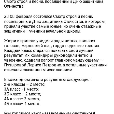
Смотр строя и песни, посвященный Дню защитника
Отечества
2⃣ 0⃣ февраля состоялся Смотр строя и песни,
посвященный Дню защитника Отечества, в котором
приняли участие самые юные, но очень отважные
защитники – ученики начальной школы.
Жюри и зрители увидели ряды четких, звонких
голосов, маршевый шаг, гордо поднятые головы.
Каждый класс старался показать свой лучший
результат. Их командиры руководили четко и
уверенно, сдавали рапорт главнокомандующему –
Пузыревой Ларисе Петровне. а остальные участники
отвечали слаженным исполнением.
В командном зачете результаты следующие:
2-е классы – 2 место;
3А класс -1 место;
3Б класс – 2 место;
4А класс– 2 место;
4Б класс– 1 место.
Мы гордимся каждым маленьким участником!