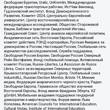
Свободная Бурятия, Uralic, UnKremlin, Международная
федерация транспортных рабочих, ИстЧам Финланд,
Гудзоновский институт, Фонд Демократического
Развития, Комитет-2024, Центрально-Европейский
университет, Центр восточноевропейских и
международных исследований, Общество Сторожевой
башни, Библии и трактатов Свидетелей Иеговы,
Гражданский Совет, Центр анализа европейской политики,
Академическая сеть Восточная Европа, Российский
комитет действия, РЭНД корпорейшн, Русская Америка за
демократию в России, Настоящая Россия, Глобальная сеть
журналистов-расследователей, Служба поддержки,
Свободная Россия Берлин, Свободная Россия Северный
Рейн-Вестфалия, Фонд глобальной помощи, Антивоенный
комитет России, Russie-Libertes, La Asocicion de Rusos
Libres, Союз за возвращение Северных территорий,
Крымскотатарский Ресурсный Центр, Глобальный союз
IndustriALL, Russian Election Monitor, Article 19, Мнение
медиа, Федерация анархического черного креста, Радио
Свободная Европа, Германское общество изучения
Восточной Европы, Фонд имени Фридриха Эберта, XZ
gGmbH, Мобильная академия поддержки гендерной
демократии и миротворчества, Форум имени Льва
Копелева, American Councils for International Education,
Cultural Vistas, Institute of International Education,