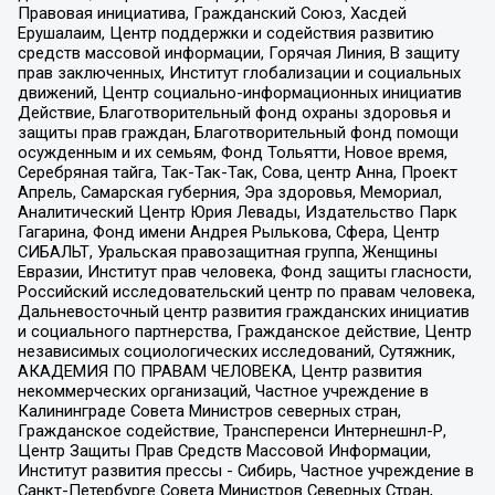
Правовая инициатива, Гражданский Союз, Хасдей
Ерушалаим, Центр поддержки и содействия развитию
средств массовой информации, Горячая Линия, В защиту
прав заключенных, Институт глобализации и социальных
движений, Центр социально-информационных инициатив
Действие, Благотворительный фонд охраны здоровья и
защиты прав граждан, Благотворительный фонд помощи
осужденным и их семьям, Фонд Тольятти, Новое время,
Серебряная тайга, Так-Так-Так, Сова, центр Анна, Проект
Апрель, Самарская губерния, Эра здоровья, Мемориал,
Аналитический Центр Юрия Левады, Издательство Парк
Гагарина, Фонд имени Андрея Рылькова, Сфера, Центр
СИБАЛЬТ, Уральская правозащитная группа, Женщины
Евразии, Институт прав человека, Фонд защиты гласности,
Российский исследовательский центр по правам человека,
Дальневосточный центр развития гражданских инициатив
и социального партнерства, Гражданское действие, Центр
независимых социологических исследований, Сутяжник,
АКАДЕМИЯ ПО ПРАВАМ ЧЕЛОВЕКА, Центр развития
некоммерческих организаций, Частное учреждение в
Калининграде Совета Министров северных стран,
Гражданское содействие, Трансперенси Интернешнл-Р,
Центр Защиты Прав Средств Массовой Информации,
Институт развития прессы - Сибирь, Частное учреждение в
Санкт-Петербурге Совета Министров Северных Стран,