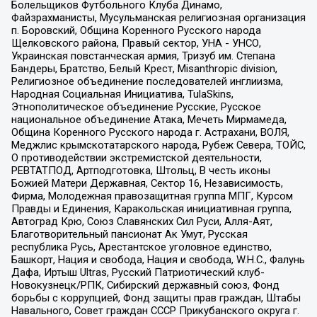
Болельщиков Футбольного Клуба Динамо,
Файзрахманисты, Мусульманская религиозная организация
п. Боровский, Община Коренного Русского народа
Щелковского района, Правый сектор, УНА - УНСО,
Украинская повстанческая армия, Тризуб им. Степана
Бандеры, Братство, Белый Крест, Misanthropic division,
Религиозное объединение последователей инглиизма,
Народная Социальная Инициатива, TulaSkins,
Этнополитическое объединение Русские, Русское
национальное объединение Атака, Мечеть Мирмамеда,
Община Коренного Русского народа г. Астрахани, ВОЛЯ,
Меджлис крымскотатарского народа, Рубеж Севера, ТОЙС,
О противодействии экстремистской деятельности,
РЕВТАТПОД, Артподготовка, Штольц, В честь иконы
Божией Матери Державная, Сектор 16, Независимость,
Фирма, Молодежная правозащитная группа МПГ, Курсом
Правды и Единения, Каракольская инициативная группа,
Автоград Крю, Союз Славянских Сил Руси, Алля-Аят,
Благотворительный пансионат Ак Умут, Русская
республика Русь, Арестантское уголовное единство,
Башкорт, Нация и свобода, Нация и свобода, W.H.С., Фалунь
Дафа, Иртыш Ultras, Русский Патриотический клуб-
Новокузнецк/РПК, Сибирский державный союз, Фонд
борьбы с коррупцией, Фонд защиты прав граждан, Штабы
Навального, Совет граждан СССР Прикубанского округа г.