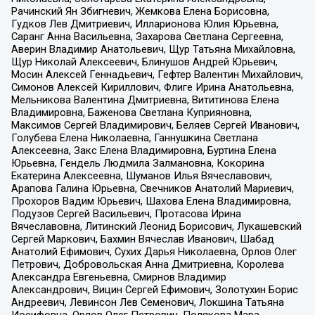
Рачинский Ян Збигневич, Жемкова Елена Борисовна,
Гудков Лев Дмитриевич, Илларионова Юлия Юрьевна,
Саранг Анна Васильевна, Захарова Светлана Сергеевна,
Аверин Владимир Анатольевич, Щур Татьяна Михайловна,
Щур Николай Алексеевич, Блинушов Андрей Юрьевич,
Мосин Алексей Геннадьевич, Гефтер Валентин Михайлович,
Симонов Алексей Кириллович, Флиге Ирина Анатольевна,
Мельникова Валентина Дмитриевна, Вититинова Елена
Владимировна, Баженова Светлана Куприяновна,
Максимов Сергей Владимирович, Беляев Сергей Иванович,
Голубева Елена Николаевна, Ганнушкина Светлана
Алексеевна, Закс Елена Владимировна, Буртина Елена
Юрьевна, Гендель Людмила Залмановна, Кокорина
Екатерина Алексеевна, Шуманов Илья Вячеславович,
Арапова Галина Юрьевна, Свечников Анатолий Мариевич,
Прохоров Вадим Юрьевич, Шахова Елена Владимировна,
Подузов Сергей Васильевич, Протасова Ирина
Вячеславовна, Литинский Леонид Борисович, Лукашевский
Сергей Маркович, Бахмин Вячеслав Иванович, Шабад
Анатолий Ефимович, Сухих Дарья Николаевна, Орлов Олег
Петрович, Добровольская Анна Дмитриевна, Королева
Александра Евгеньевна, Смирнов Владимир
Александрович, Вицин Сергей Ефимович, Золотухин Борис
Андреевич, Левинсон Лев Семенович, Локшина Татьяна
Иосифовна, Орлов Олег Петрович, Полякова Мара