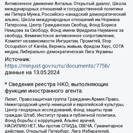
Антивоенное движение Антальи, Открытый диалог, Школа
международных отношений и государственной политики
им Питера Мунка, Российско-канадский демократический
альянс, Школа международных отношений им Нормана
Патерсона, Центр Гражданских Свобод, Фонд Бориса
Немцова за Свободу, Фонд имени Фридриха Науманна за
свободу, Феминистское антивоенное сопротивление,
Комитет независимости Ингушетии, Прометей, Stop
Occupation of Karelia, Вернись живым, Фридом Хаус, СОТА
медиа, Либерально-демократическая Лига Украины
Источник:
https://minjust.gov.ru/ru/documents/7756/
данные на
13.05.2024
* Сведения реестра НКО, выполняющих
функции иностранного агента:
Лилит, Правозащитная группа Гражданин.Армия.Право,
Нижегородский центр немецкой и европейской культуры,
Центр гендерных исследований, Фонд защиты прав
граждан Штаб, Институт права и публичной политики,
Фонд борьбы с коррупцией, Альянс врачей,
НАСИЛИЮ.НЕТ, Мы против СПИДа, СВЕЧА, Гуманитарное
действие, Открытый Петербург, Лига Избирателей,