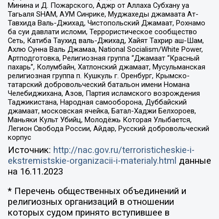
Минина и Д. Пожарского, Аджр от Аллаха Субхану уа
Тагьаля SHAM, АУМ Синрике, Муджахеды джамаата Ат-
Тавхида Валь-Джихад, Чистопольский Джамаат, Рохнамо
ба суи давлати исломи, Террористическое сообщество
Сеть, Катиба Таухид валь-Джихад, Хайят Тахрир аш-Шам,
Ахлю Сунна Валь Джамаа, National Socialism/White Power,
Артподготовка, Религиозная группа “Джамаат “Красный
пахарь”, Колумбайн, Хатлонский джамаат, Мусульманская
религиозная группа п. Кушкуль г. Оренбург, Крымско-
татарский добровольческий батальон имени Номана
Челебиджихана, Азов, Партия исламского возрождения
Таджикистана, Народная самооборона, Дуббайский
джамаат, московская ячейка, Батал-Хаджи Белхороев,
Маньяки Культ Убийц, Молодёжь Которая Улыбается,
Легион Свобода России, Айдар, Русский добровольческий
корпус
Источник:
http://nac.gov.ru/terroristicheskie-i-
ekstremistskie-organizacii-i-materialy.html
данные
на
16.11.2023
* Перечень общественных объединений и
религиозных организаций в отношении
которых судом принято вступившее в