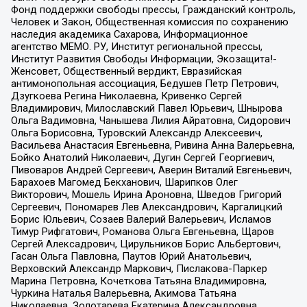
Фонд поддержки свободы прессы, Гражданский контроль,
Человек и Закон, Общественная комиссия по сохранению
наследия академика Сахарова, Информационное
агентство МЕМО. РУ, Институт региональной прессы,
Институт Развития Свободы Информации, Экозащита!-
Женсовет, Общественный вердикт, Евразийская
антимонопольная ассоциация, Бедушев Петр Петрович,
Дзугкоева Регина Николаевна, Кривенко Сергей
Владимирович, Милославский Павел Юрьевич, Шнырова
Ольга Вадимовна, Чанышева Лилия Айратовна, Сидорович
Ольга Борисовна, Туровский Александр Алексеевич,
Васильева Анастасия Евгеньевна, Ривина Анна Валерьевна,
Бойко Анатолий Николаевич, Дугин Сергей Георгиевич,
Пивоваров Андрей Сергеевич, Аверин Виталий Евгеньевич,
Барахоев Магомед Бекханович, Шарипков Олег
Викторович, Мошель Ирина Ароновна, Шведов Григорий
Сергеевич, Пономарев Лев Александрович, Каргалицкий
Борис Юльевич, Созаев Валерий Валерьевич, Исламов
Тимур Рифгатович, Романова Ольга Евгеньевна, Щаров
Сергей Алексадрович, Цирульников Борис Альбертович,
Гасан Ольга Павловна, Паутов Юрий Анатольевич,
Верховский Александр Маркович, Пислакова-Паркер
Марина Петровна, Кочеткова Татьяна Владимировна,
Чуркина Наталья Валерьевна, Акимова Татьяна
Николаевна, Золотарева Екатерина Александровна,