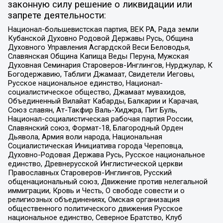
законную силу решение о ликвидации или
запрете деятельности:
Национал-большевистская партия, ВЕК РА, Рада земли
Кубанской Духовно Родовой Державы Русь, Община
Духовного Управления Асгардской Веси Беловодья,
Славянская Община Капища Веды Перуна, Мужская
Духовная Семинария Староверов-Инглингов, Нурджулар, К
Богодержавию, Таблиги Джамаат, Свидетели Иеговы,
Русское национальное единство, Национал-
социалистическое общество, Джамаат мувахидов,
Объединенный Вилайат Кабарды, Балкарии и Карачая,
Союз славян, Ат-Такфир Валь-Хиджра, Пит Буль,
Национал-социалистическая рабочая партия России,
Славянский союз, Формат-18, Благородный Орден
Дьявола, Армия воли народа, Национальная
Социалистическая Инициатива города Череповца,
Духовно-Родовая Держава Русь, Русское национальное
единство, Древнерусской Инглистической церкви
Православных Староверов-Инглингов, Русский
общенациональный союз, Движение против нелегальной
иммиграции, Кровь и Честь, О свободе совести и о
религиозных объединениях, Омская организация
общественного политического движения Русское
национальное единство, Северное Братство, Клуб