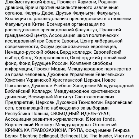
Джеймстаунский фонд, Прожект Хармони, Родники
дракона, Врачи против насильственного извлечения
органов, Фалунь Дафа, Друзья Фалуньгун, Фалуньгун,
Коалиция по расследованию преследования в отношении
Фалуньгун в Китае, Всемирная организация по
расследованию преследований Фалуньгун, Пражский
гражданский центр, Ассоциация школ политических
исследований при Совете Европы, Центр либеральной
современности, Форум русскоязычных европейцев,
Немецко-русский обмен, Бард колледж, Европейский
выбор, Фонд Ходорковского, Оксфордский российский
фонд, Фонд Будущее России, Компания свободы
информации, Проект Медиа, Международное партнерство
за права человека, Духовное Управление Евангельских
Христиан Украинской Христианской Церкви, Новое
Поколение, Духовное Учебное Заведение Международный
Библейский Колледж, Международное христианское
движение, Всемирный Институт Саентологических
Предприятий, Церковь Духовной Технологии, Европейская
сеть организаций по наблюдению за выборами,
Республика Польша, СВОБОДНЫЙ ИДЕЛЬ-УРАЛ,
Ассоциация развития журналистики, IStories fonds,
Королевский Институт Международных Отношений,
КРИМСЬКА ПРАВОЗАХИСНА ГРУПА, Фонд имени Генриха
Бёлля, Stichting Bellingcat, Bellingcat Ltd, The Insider, Институт