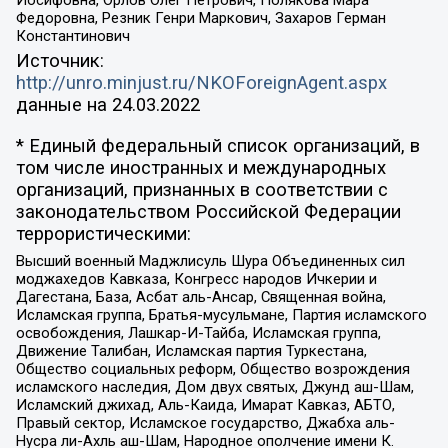
Федоровна, Резник Генри Маркович, Захаров Герман
Константинович
Источник:
http://unro.minjust.ru/NKOForeignAgent.aspx
данные на
24.03.2022
* Единый федеральный список организаций, в
том числе иностранных и международных
организаций, признанных в соответствии с
законодательством Российской Федерации
террористическими:
Высший военный Маджлисуль Шура Объединенных сил
моджахедов Кавказа, Конгресс народов Ичкерии и
Дагестана, База, Асбат аль-Ансар, Священная война,
Исламская группа, Братья-мусульмане, Партия исламского
освобождения, Лашкар-И-Тайба, Исламская группа,
Движение Талибан, Исламская партия Туркестана,
Общество социальных реформ, Общество возрождения
исламского наследия, Дом двух святых, Джунд аш-Шам,
Исламский джихад, Аль-Каида, Имарат Кавказ, АБТО,
Правый сектор, Исламское государство, Джабха аль-
Нусра ли-Ахль аш-Шам, Народное ополчение имени К.