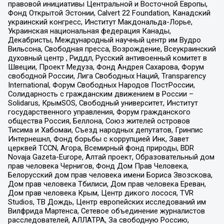
правовой инициативы Центральной и Восточной Европы,
Фонд Открытой Эстонии, Calvert 22 Foundation, Канадский
украинский конгресс, Институт Макдональда-Лорье,
Украинская национальная федерация Канады,
Декабристы, Международный научный центр им Вудро
Вильсона, Свободная пресса, Возрождение, Всеукраинский
духовный центр , Риддл, Русский антивоенный комитет в
Швеции, Проект Медуза, Фонд Андрея Сахарова, Форум
свободной России, Лига Свободных Наций, Transparеncy
International, Форум Свободных Народов ПостРоссии,
Солидарность с гражданским движением в России –
Solidarus, КрымSOS, Свободный университет, Институт
государственного управления, Форум гражданского
общества Россия, Беллона, Союз жителей островов
Тисима и Хабомаи, Съезд народных депутатов, Гринпис
Интернешнл, Фонд борьбы с коррупцией Инк, Завет
церквей TCCN, Агора, Всемирный фонд природы, BDR
Novaja Gazeta-Europe, Алтай проект, Образовательный дом
прав человека Чернигов, Фонд Дом Прав Человека,
Белорусский дом прав человека имени Бориса Звозскова,
Дом прав человека Тбилиси, Дом прав человека Ереван,
Дом прав человека Крым, Центр дикого лосося, TVR
Studios, ТВ Дождь, Центр европейских исследований им
Вилфрида Мартенса, Сетевое объединение журналистов
расследователей, АЛЛАТРА, За свободную Россию,