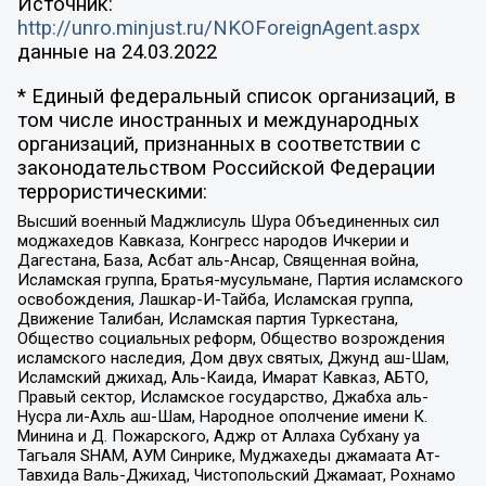
Источник:
http://unro.minjust.ru/NKOForeignAgent.aspx
данные на
24.03.2022
* Единый федеральный список организаций, в
том числе иностранных и международных
организаций, признанных в соответствии с
законодательством Российской Федерации
террористическими:
Высший военный Маджлисуль Шура Объединенных сил
моджахедов Кавказа, Конгресс народов Ичкерии и
Дагестана, База, Асбат аль-Ансар, Священная война,
Исламская группа, Братья-мусульмане, Партия исламского
освобождения, Лашкар-И-Тайба, Исламская группа,
Движение Талибан, Исламская партия Туркестана,
Общество социальных реформ, Общество возрождения
исламского наследия, Дом двух святых, Джунд аш-Шам,
Исламский джихад, Аль-Каида, Имарат Кавказ, АБТО,
Правый сектор, Исламское государство, Джабха аль-
Нусра ли-Ахль аш-Шам, Народное ополчение имени К.
Минина и Д. Пожарского, Аджр от Аллаха Субхану уа
Тагьаля SHAM, АУМ Синрике, Муджахеды джамаата Ат-
Тавхида Валь-Джихад, Чистопольский Джамаат, Рохнамо