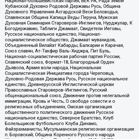
Национал-большевистская партия, ВЕК РА, Рада земли
Кубанской Духовно Родовой Державы Русь, Община
Духовного Управления Асгардской Веси Беловодья,
Славянская Община Капища Веды Перуна, Мужская
Духовная Семинария Староверов-Инглингов, Нурджулар, К
Богодержавию, Таблиги Джамаат, Свидетели Иеговы,
Русское национальное единство, Национал-
социалистическое общество, Джамаат мувахидов,
Объединенный Вилайат Кабарды, Балкарии и Карачая,
Союз славян, Ат-Такфир Валь-Хиджра, Пит Буль,
Национал-социалистическая рабочая партия России,
Славянский союз, Формат-18, Благородный Орден
Дьявола, Армия воли народа, Национальная
Социалистическая Инициатива города Череповца,
Духовно-Родовая Держава Русь, Русское национальное
единство, Древнерусской Инглистической церкви
Православных Староверов-Инглингов, Русский
общенациональный союз, Движение против нелегальной
иммиграции, Кровь и Честь, О свободе совести и о
религиозных объединениях, Омская организация
общественного политического движения Русское
национальное единство, Северное Братство, Клуб
Болельщиков Футбольного Клуба Динамо,
Файзрахманисты, Мусульманская религиозная организация
п. Боровский, Община Коренного Русского народа