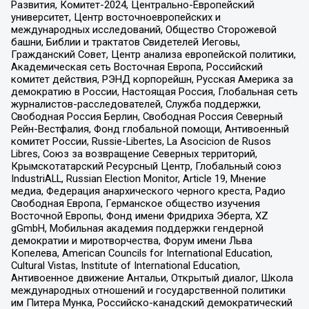
Развития, Комитет-2024, Центрально-Европейский
университет, Центр восточноевропейских и
международных исследований, Общество Сторожевой
башни, Библии и трактатов Свидетелей Иеговы,
Гражданский Совет, Центр анализа европейской политики,
Академическая сеть Восточная Европа, Российский
комитет действия, РЭНД корпорейшн, Русская Америка за
демократию в России, Настоящая Россия, Глобальная сеть
журналистов-расследователей, Служба поддержки,
Свободная Россия Берлин, Свободная Россия Северный
Рейн-Вестфалия, Фонд глобальной помощи, Антивоенный
комитет России, Russie-Libertes, La Asocicion de Rusos
Libres, Союз за возвращение Северных территорий,
Крымскотатарский Ресурсный Центр, Глобальный союз
IndustriALL, Russian Election Monitor, Article 19, Мнение
медиа, Федерация анархического черного креста, Радио
Свободная Европа, Германское общество изучения
Восточной Европы, Фонд имени Фридриха Эберта, XZ
gGmbH, Мобильная академия поддержки гендерной
демократии и миротворчества, Форум имени Льва
Копелева, American Councils for International Education,
Cultural Vistas, Institute of International Education,
Антивоенное движение Антальи, Открытый диалог, Школа
международных отношений и государственной политики
им Питера Мунка, Российско-канадский демократический