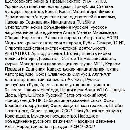
Щелковского района, Правый сектор, УНА - УНСО,
Украинская повстанческая армия, Тризуб им. Степана
Бандеры, Братство, Белый Крест, Misanthropic division,
Религиозное объединение последователей инглиизма,
Народная Социальная Инициатива, TulaSkins,
Этнополитическое объединение Русские, Русское
национальное объединение Атака, Мечеть Мирмамеда,
Община Коренного Русского народа г. Астрахани, ВОЛЯ,
Меджлис крымскотатарского народа, Рубеж Севера, ТОЙС,
О противодействии экстремистской деятельности,
РЕВТАТПОД, Артподготовка, Штольц, В честь иконы
Божией Матери Державная, Сектор 16, Независимость,
Фирма, Молодежная правозащитная группа МПГ, Курсом
Правды и Единения, Каракольская инициативная группа,
Автоград Крю, Союз Славянских Сил Руси, Алля-Аят,
Благотворительный пансионат Ак Умут, Русская
республика Русь, Арестантское уголовное единство,
Башкорт, Нация и свобода, Нация и свобода, W.H.С., Фалунь
Дафа, Иртыш Ultras, Русский Патриотический клуб-
Новокузнецк/РПК, Сибирский державный союз, Фонд
борьбы с коррупцией, Фонд защиты прав граждан, Штабы
Навального, Совет граждан СССР Прикубанского округа г.
Краснодара, Мужское государство, Народное
объединение русского движения, Народное движение
Адат, Народный совет граждан РСФСР СССР