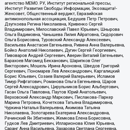
агентство МЕМО. РУ, Институт региональной прессы,
Институт Развития Свободы Информации, Экозащита!-
Женсовет, Общественный вердикт, Евразийская
антимонопольная ассоциация, Бедушев Петр Петрович,
Дзугкоева Регина Николаевна, Кривенко Сергей
Владимирович, Милославский Павел Юрьевич, Шнырова
Ольга Вадимовна, Чанышева Лилия Айратовна, Сидорович
Ольга Борисовна, Туровский Александр Алексеевич,
Васильева Анастасия Евгеньевна, Ривина Анна Валерьевна,
Бойко Анатолий Николаевич, Дугин Сергей Георгиевич,
Пивоваров Андрей Сергеевич, Аверин Виталий Евгеньевич,
Барахоев Магомед Бекханович, Шарипков Олег
Викторович, Мошель Ирина Ароновна, Шведов Григорий
Сергеевич, Пономарев Лев Александрович, Каргалицкий
Борис Юльевич, Созаев Валерий Валерьевич, Исламов
Тимур Рифгатович, Романова Ольга Евгеньевна, Щаров
Сергей Алексадрович, Цирульников Борис Альбертович,
Гасан Ольга Павловна, Паутов Юрий Анатольевич,
Верховский Александр Маркович, Пислакова-Паркер
Марина Петровна, Кочеткова Татьяна Владимировна,
Чуркина Наталья Валерьевна, Акимова Татьяна
Николаевна, Золотарева Екатерина Александровна,
Рачинский Ян Збигневич, Жемкова Елена Борисовна,
Гудков Лев Дмитриевич, Илларионова Юлия Юрьевна,
Саранг Анна Васильевна, Захарова Светлана Сергеевна,