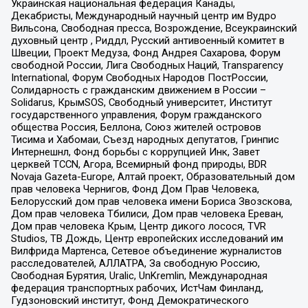
Украинская национальная федерация Канады,
Декабристы, Международный научный центр им Вудро
Вильсона, Свободная пресса, Возрождение, Всеукраинский
духовный центр , Риддл, Русский антивоенный комитет в
Швеции, Проект Медуза, Фонд Андрея Сахарова, Форум
свободной России, Лига Свободных Наций, Transparеncy
International, Форум Свободных Народов ПостРоссии,
Солидарность с гражданским движением в России –
Solidarus, КрымSOS, Свободный университет, Институт
государственного управления, Форум гражданского
общества Россия, Беллона, Союз жителей островов
Тисима и Хабомаи, Съезд народных депутатов, Гринпис
Интернешнл, Фонд борьбы с коррупцией Инк, Завет
церквей TCCN, Агора, Всемирный фонд природы, BDR
Novaja Gazeta-Europe, Алтай проект, Образовательный дом
прав человека Чернигов, Фонд Дом Прав Человека,
Белорусский дом прав человека имени Бориса Звозскова,
Дом прав человека Тбилиси, Дом прав человека Ереван,
Дом прав человека Крым, Центр дикого лосося, TVR
Studios, ТВ Дождь, Центр европейских исследований им
Вилфрида Мартенса, Сетевое объединение журналистов
расследователей, АЛЛАТРА, За свободную Россию,
Свободная Бурятия, Uralic, UnKremlin, Международная
федерация транспортных рабочих, ИстЧам Финланд,
Гудзоновский институт, Фонд Демократического