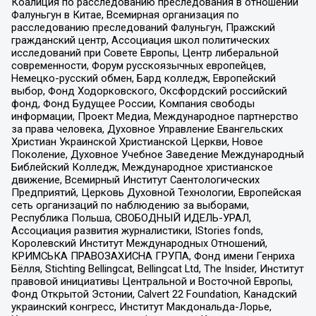
Коалиция по расследованию преследования в отношении
Фалуньгун в Китае, Всемирная организация по
расследованию преследований Фалуньгун, Пражский
гражданский центр, Ассоциация школ политических
исследований при Совете Европы, Центр либеральной
современности, Форум русскоязычных европейцев,
Немецко-русский обмен, Бард колледж, Европейский
выбор, Фонд Ходорковского, Оксфордский российский
фонд, Фонд Будущее России, Компания свободы
информации, Проект Медиа, Международное партнерство
за права человека, Духовное Управление Евангельских
Христиан Украинской Христианской Церкви, Новое
Поколение, Духовное Учебное Заведение Международный
Библейский Колледж, Международное христианское
движение, Всемирный Институт Саентологических
Предприятий, Церковь Духовной Технологии, Европейская
сеть организаций по наблюдению за выборами,
Республика Польша, СВОБОДНЫЙ ИДЕЛЬ-УРАЛ,
Ассоциация развития журналистики, IStories fonds,
Королевский Институт Международных Отношений,
КРИМСЬКА ПРАВОЗАХИСНА ГРУПА, Фонд имени Генриха
Бёлля, Stichting Bellingcat, Bellingcat Ltd, The Insider, Институт
правовой инициативы Центральной и Восточной Европы,
Фонд Открытой Эстонии, Calvert 22 Foundation, Канадский
украинский конгресс, Институт Макдональда-Лорье,