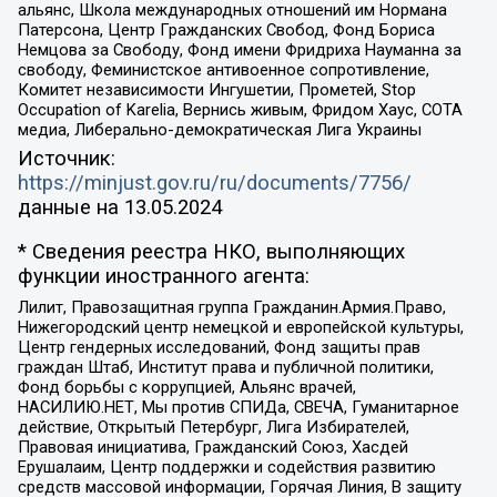
альянс, Школа международных отношений им Нормана
Патерсона, Центр Гражданских Свобод, Фонд Бориса
Немцова за Свободу, Фонд имени Фридриха Науманна за
свободу, Феминистское антивоенное сопротивление,
Комитет независимости Ингушетии, Прометей, Stop
Occupation of Karelia, Вернись живым, Фридом Хаус, СОТА
медиа, Либерально-демократическая Лига Украины
Источник:
https://minjust.gov.ru/ru/documents/7756/
данные на
13.05.2024
* Сведения реестра НКО, выполняющих
функции иностранного агента:
Лилит, Правозащитная группа Гражданин.Армия.Право,
Нижегородский центр немецкой и европейской культуры,
Центр гендерных исследований, Фонд защиты прав
граждан Штаб, Институт права и публичной политики,
Фонд борьбы с коррупцией, Альянс врачей,
НАСИЛИЮ.НЕТ, Мы против СПИДа, СВЕЧА, Гуманитарное
действие, Открытый Петербург, Лига Избирателей,
Правовая инициатива, Гражданский Союз, Хасдей
Ерушалаим, Центр поддержки и содействия развитию
средств массовой информации, Горячая Линия, В защиту