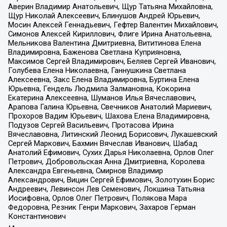
Аверин Владимир Анатольевич, Щур Татьяна Михайловна,
Щур Николай Алексеевич, Блинушов Андрей Юрьевич,
Мосин Алексей Геннадьевич, Гефтер Валентин Михайлович,
Симонов Алексей Кириллович, Флиге Ирина Анатольевна,
Мельникова Валентина Дмитриевна, Вититинова Елена
Владимировна, Баженова Светлана Куприяновна,
Максимов Сергей Владимирович, Беляев Сергей Иванович,
Голубева Елена Николаевна, Ганнушкина Светлана
Алексеевна, Закс Елена Владимировна, Буртина Елена
Юрьевна, Гендель Людмила Залмановна, Кокорина
Екатерина Алексеевна, Шуманов Илья Вячеславович,
Арапова Галина Юрьевна, Свечников Анатолий Мариевич,
Прохоров Вадим Юрьевич, Шахова Елена Владимировна,
Подузов Сергей Васильевич, Протасова Ирина
Вячеславовна, Литинский Леонид Борисович, Лукашевский
Сергей Маркович, Бахмин Вячеслав Иванович, Шабад
Анатолий Ефимович, Сухих Дарья Николаевна, Орлов Олег
Петрович, Добровольская Анна Дмитриевна, Королева
Александра Евгеньевна, Смирнов Владимир
Александрович, Вицин Сергей Ефимович, Золотухин Борис
Андреевич, Левинсон Лев Семенович, Локшина Татьяна
Иосифовна, Орлов Олег Петрович, Полякова Мара
Федоровна, Резник Генри Маркович, Захаров Герман
Константинович