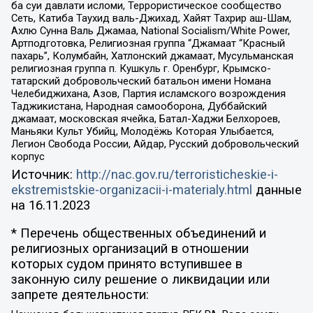
ба суи давлати исломи, Террористическое сообщество
Сеть, Катиба Таухид валь-Джихад, Хайят Тахрир аш-Шам,
Ахлю Сунна Валь Джамаа, National Socialism/White Power,
Артподготовка, Религиозная группа “Джамаат “Красный
пахарь”, Колумбайн, Хатлонский джамаат, Мусульманская
религиозная группа п. Кушкуль г. Оренбург, Крымско-
татарский добровольческий батальон имени Номана
Челебиджихана, Азов, Партия исламского возрождения
Таджикистана, Народная самооборона, Дуббайский
джамаат, московская ячейка, Батал-Хаджи Белхороев,
Маньяки Культ Убийц, Молодёжь Которая Улыбается,
Легион Свобода России, Айдар, Русский добровольческий
корпус
Источник:
http://nac.gov.ru/terroristicheskie-i-
ekstremistskie-organizacii-i-materialy.html
данные
на
16.11.2023
* Перечень общественных объединений и
религиозных организаций в отношении
которых судом принято вступившее в
законную силу решение о ликвидации или
запрете деятельности: