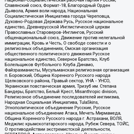
Славянский союз, Формат-18, Благородный Орден
Дьявола, Армия воли народа, Национальная
Социалистическая Инициатива города Череповца,
Духовно-Родовая Держава Русь, Русское национальное
единство, Древнерусской Инглистической церкви
Православных Староверов-Инглингов, Русский
общенациональный союз, Движение против нелегальной
иммиграции, Кровь и Честь, О свободе совести и о
религиозных объединениях, Омская организация
общественного политического движения Русское
национальное единство, Северное Братство, Клуб
Болельщиков Футбольного Клуба Динамо,
Файзрахманисты, Мусульманская религиозная организация
п. Боровский, Община Коренного Русского народа
Щелковского района, Правый сектор, УНА - УНСО,
Украинская повстанческая армия, Тризуб им. Степана
Бандеры, Братство, Белый Крест, Misanthropic division,
Религиозное объединение последователей инглиизма,
Народная Социальная Инициатива, TulaSkins,
Этнополитическое объединение Русские, Русское
национальное объединение Атака, Мечеть Мирмамеда,
Община Коренного Русского народа г. Астрахани, ВОЛЯ,
Меджлис крымскотатарского народа, Рубеж Севера, ТОЙС,
О противодействии экстремистской деятельности,