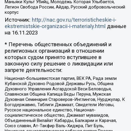
Маньяки Культ Убийц, Молодёжь Которая Улыбается,
Легион Свобода России, Айдар, Русский добровольческий
корпус
Источник:
http://nac.gov.ru/terroristicheskie-i-
ekstremistskie-organizacii-i-materialy.html
данные
на
16.11.2023
* Перечень общественных объединений и
религиозных организаций в отношении
которых судом принято вступившее в
законную силу решение о ликвидации или
запрете деятельности:
Национал-большевистская партия, ВЕК РА, Рада земли
Кубанской Духовно Родовой Державы Русь, Община
Духовного Управления Асгардской Веси Беловодья,
Славянская Община Капища Веды Перуна, Мужская
Духовная Семинария Староверов-Инглингов, Нурджулар, К
Богодержавию, Таблиги Джамаат, Свидетели Иеговы,
Русское национальное единство, Национал-
социалистическое общество, Джамаат мувахидов,
Объединенный Вилайат Кабарды, Балкарии и Карачая,
Союз славян, Ат-Такфир Валь-Хиджра, Пит Буль,
Национал-социалистическая рабочая партия России,