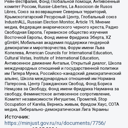
Рейн-Вестфалия, Фонд глобальной помощи, Антивоенный
комитет России, Russie-Libertes, La Asocicion de Rusos
Libres, Союз за возвращение Северных территорий,
Крымскотатарский Ресурсный Центр, Глобальный союз
IndustriALL, Russian Election Monitor, Article 19, Мнение
медиа, Федерация анархического черного креста, Радио
Свободная Европа, Германское общество изучения
Восточной Европы, Фонд имени Фридриха Эберта, XZ
gGmbH, Мобильная академия поддержки гендерной
демократии и миротворчества, Форум имени Льва
Копелева, American Councils for International Education,
Cultural Vistas, Institute of International Education,
Антивоенное движение Антальи, Открытый диалог, Школа
международных отношений и государственной политики
им Питера Мунка, Российско-канадский демократический
альянс, Школа международных отношений им Нормана
Патерсона, Центр Гражданских Свобод, Фонд Бориса
Немцова за Свободу, Фонд имени Фридриха Науманна за
свободу, Феминистское антивоенное сопротивление,
Комитет независимости Ингушетии, Прометей, Stop
Occupation of Karelia, Вернись живым, Фридом Хаус, СОТА
медиа, Либерально-демократическая Лига Украины
Источник:
https://minjust.gov.ru/ru/documents/7756/