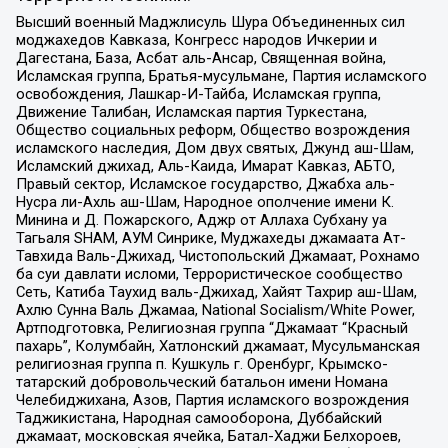
Высший военный Маджлисуль Шура Объединенных сил
моджахедов Кавказа, Конгресс народов Ичкерии и
Дагестана, База, Асбат аль-Ансар, Священная война,
Исламская группа, Братья-мусульмане, Партия исламского
освобождения, Лашкар-И-Тайба, Исламская группа,
Движение Талибан, Исламская партия Туркестана,
Общество социальных реформ, Общество возрождения
исламского наследия, Дом двух святых, Джунд аш-Шам,
Исламский джихад, Аль-Каида, Имарат Кавказ, АБТО,
Правый сектор, Исламское государство, Джабха аль-
Нусра ли-Ахль аш-Шам, Народное ополчение имени К.
Минина и Д. Пожарского, Аджр от Аллаха Субхану уа
Тагьаля SHAM, АУМ Синрике, Муджахеды джамаата Ат-
Тавхида Валь-Джихад, Чистопольский Джамаат, Рохнамо
ба суи давлати исломи, Террористическое сообщество
Сеть, Катиба Таухид валь-Джихад, Хайят Тахрир аш-Шам,
Ахлю Сунна Валь Джамаа, National Socialism/White Power,
Артподготовка, Религиозная группа “Джамаат “Красный
пахарь”, Колумбайн, Хатлонский джамаат, Мусульманская
религиозная группа п. Кушкуль г. Оренбург, Крымско-
татарский добровольческий батальон имени Номана
Челебиджихана, Азов, Партия исламского возрождения
Таджикистана, Народная самооборона, Дуббайский
джамаат, московская ячейка, Батал-Хаджи Белхороев,