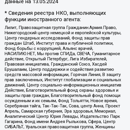
данные на
13.05.2024
* Сведения реестра НКО, выполняющих
функции иностранного агента:
Лилит, Правозащитная группа Гражданин.Армия.Право,
Нижегородский центр немецкой и европейской культуры,
Центр гендерных исследований, Фонд защиты прав
граждан Штаб, Институт права и публичной политики,
Фонд борьбы с коррупцией, Альянс врачей,
НАСИЛИЮ.НЕТ, Мы против СПИДа, СВЕЧА, Гуманитарное
действие, Открытый Петербург, Лига Избирателей,
Правовая инициатива, Гражданский Союз, Хасдей
Ерушалаим, Центр поддержки и содействия развитию
средств массовой информации, Горячая Линия, В защиту
прав заключенных, Институт глобализации и социальных
движений, Центр социально-информационных инициатив
Действие, Благотворительный фонд охраны здоровья и
защиты прав граждан, Благотворительный фонд помощи
осужденным и их семьям, Фонд Тольятти, Новое время,
Серебряная тайга, Так-Так-Так, Сова, центр Анна, Проект
Апрель, Самарская губерния, Эра здоровья, Мемориал,
Аналитический Центр Юрия Левады, Издательство Парк
Гагарина, Фонд имени Андрея Рылькова, Сфера, Центр
СИБАЛЬТ, Уральская правозащитная группа, Женщины