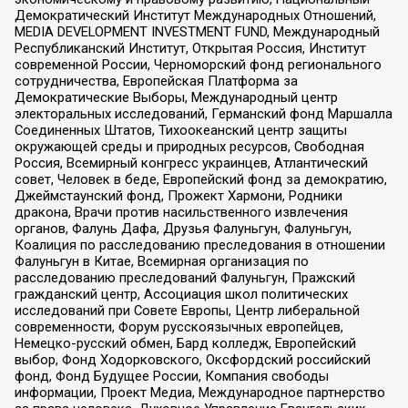
Демократический Институт Международных Отношений,
MEDIA DEVELOPMENT INVESTMENT FUND, Международный
Республиканский Институт, Открытая Россия, Институт
современной России, Черноморский фонд регионального
сотрудничества, Европейская Платформа за
Демократические Выборы, Международный центр
электоральных исследований, Германский фонд Маршалла
Соединенных Штатов, Тихоокеанский центр защиты
окружающей среды и природных ресурсов, Свободная
Россия, Всемирный конгресс украинцев, Атлантический
совет, Человек в беде, Европейский фонд за демократию,
Джеймстаунский фонд, Прожект Хармони, Родники
дракона, Врачи против насильственного извлечения
органов, Фалунь Дафа, Друзья Фалуньгун, Фалуньгун,
Коалиция по расследованию преследования в отношении
Фалуньгун в Китае, Всемирная организация по
расследованию преследований Фалуньгун, Пражский
гражданский центр, Ассоциация школ политических
исследований при Совете Европы, Центр либеральной
современности, Форум русскоязычных европейцев,
Немецко-русский обмен, Бард колледж, Европейский
выбор, Фонд Ходорковского, Оксфордский российский
фонд, Фонд Будущее России, Компания свободы
информации, Проект Медиа, Международное партнерство