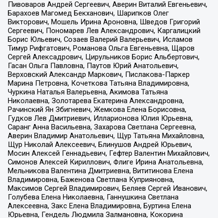
Пивоваров Андрей Сергеевич, Аверин Виталий Евгеньевич,
Барахоев Магомед Бекханович, Шарипков Олег
Викторович, Мошель Ирина Ароновна, Шведов Григорий
Сергеевич, Пономарев Лев Александрович, Каргалицкий
Борис Юльевич, Созаев Валерий Валерьевич, Исламов
Тимур Рифгатович, Романова Ольга Евгеньевна, Щаров
Сергей Алексадрович, Цирульников Борис Альбертович,
Гасан Ольга Павловна, Паутов Юрий Анатольевич,
Верховский Александр Маркович, Пислакова-Паркер
Марина Петровна, Кочеткова Татьяна Владимировна,
Чуркина Наталья Валерьевна, Акимова Татьяна
Николаевна, Золотарева Екатерина Александровна,
Рачинский Ян Збигневич, Жемкова Елена Борисовна,
Гудков Лев Дмитриевич, Илларионова Юлия Юрьевна,
Саранг Анна Васильевна, Захарова Светлана Сергеевна,
Аверин Владимир Анатольевич, Щур Татьяна Михайловна,
Щур Николай Алексеевич, Блинушов Андрей Юрьевич,
Мосин Алексей Геннадьевич, Гефтер Валентин Михайлович,
Симонов Алексей Кириллович, Флиге Ирина Анатольевна,
Мельникова Валентина Дмитриевна, Вититинова Елена
Владимировна, Баженова Светлана Куприяновна,
Максимов Сергей Владимирович, Беляев Сергей Иванович,
Голубева Елена Николаевна, Ганнушкина Светлана
Алексеевна, Закс Елена Владимировна, Буртина Елена
Юрьевна, Гендель Людмила Залмановна, Кокорина