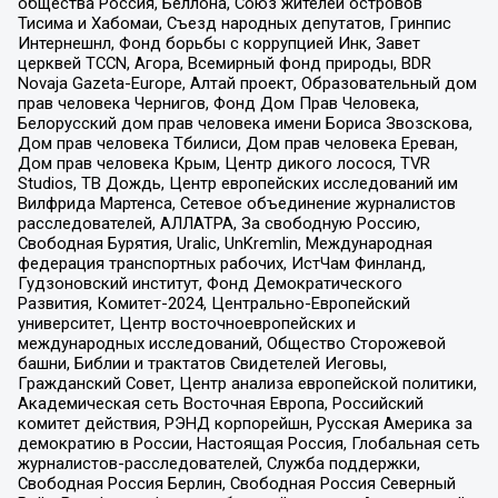
общества Россия, Беллона, Союз жителей островов
Тисима и Хабомаи, Съезд народных депутатов, Гринпис
Интернешнл, Фонд борьбы с коррупцией Инк, Завет
церквей TCCN, Агора, Всемирный фонд природы, BDR
Novaja Gazeta-Europe, Алтай проект, Образовательный дом
прав человека Чернигов, Фонд Дом Прав Человека,
Белорусский дом прав человека имени Бориса Звозскова,
Дом прав человека Тбилиси, Дом прав человека Ереван,
Дом прав человека Крым, Центр дикого лосося, TVR
Studios, ТВ Дождь, Центр европейских исследований им
Вилфрида Мартенса, Сетевое объединение журналистов
расследователей, АЛЛАТРА, За свободную Россию,
Свободная Бурятия, Uralic, UnKremlin, Международная
федерация транспортных рабочих, ИстЧам Финланд,
Гудзоновский институт, Фонд Демократического
Развития, Комитет-2024, Центрально-Европейский
университет, Центр восточноевропейских и
международных исследований, Общество Сторожевой
башни, Библии и трактатов Свидетелей Иеговы,
Гражданский Совет, Центр анализа европейской политики,
Академическая сеть Восточная Европа, Российский
комитет действия, РЭНД корпорейшн, Русская Америка за
демократию в России, Настоящая Россия, Глобальная сеть
журналистов-расследователей, Служба поддержки,
Свободная Россия Берлин, Свободная Россия Северный