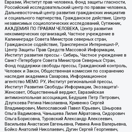
Евразии, Институт прав человека, Фонд защиты гласности,
Российский исследовательский центр по правам человека,
Дальневосточный центр развития гражданских инициатив
и социального партнерства, Гражданское действие, Центр
независимых социологических исследований, Сутяжник,
АКАДЕМИЯ ПО ПРАВАМ ЧЕЛОВЕКА, Центр развития
некоммерческих организаций, Частное учреждение в
Калининграде Совета Министров северных стран,
Гражданское содействие, Трансперенси Интернешнл-Р,
Центр Защиты Прав Средств Массовой Информации,
Институт развития прессы - Сибирь, Частное учреждение в
Санкт-Петербурге Совета Министров Северных Стран,
Фонд поддержки свободы прессы, Гражданский контроль,
Человек и Закон, Общественная комиссия по сохранению
наследия академика Сахарова, Информационное
агентство МЕМО. РУ, Институт региональной прессы,
Институт Развития Свободы Информации, Экозащита!-
Женсовет, Общественный вердикт, Евразийская
антимонопольная ассоциация, Бедушев Петр Петрович,
Дзугкоева Регина Николаевна, Кривенко Сергей
Владимирович, Милославский Павел Юрьевич, Шнырова
Ольга Вадимовна, Чанышева Лилия Айратовна, Сидорович
Ольга Борисовна, Туровский Александр Алексеевич,
Васильева Анастасия Евгеньевна, Ривина Анна Валерьевна,
Бойко Анатолий Николаевич, Дугин Сергей Георгиевич,