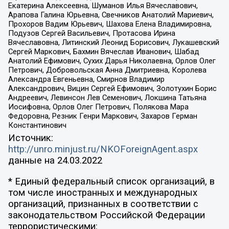
Екатерина Алексеевна, Шуманов Илья Вячеславович,
Арапова Галина Юрьевна, Свечников Анатолий Мариевич,
Прохоров Вадим Юрьевич, Шахова Елена Владимировна,
Подузов Сергей Васильевич, Протасова Ирина
Вячеславовна, Литинский Леонид Борисович, Лукашевский
Сергей Маркович, Бахмин Вячеслав Иванович, Шабад
Анатолий Ефимович, Сухих Дарья Николаевна, Орлов Олег
Петрович, Добровольская Анна Дмитриевна, Королева
Александра Евгеньевна, Смирнов Владимир
Александрович, Вицин Сергей Ефимович, Золотухин Борис
Андреевич, Левинсон Лев Семенович, Локшина Татьяна
Иосифовна, Орлов Олег Петрович, Полякова Мара
Федоровна, Резник Генри Маркович, Захаров Герман
Константинович
Источник:
http://unro.minjust.ru/NKOForeignAgent.aspx
данные на
24.03.2022
* Единый федеральный список организаций, в
том числе иностранных и международных
организаций, признанных в соответствии с
законодательством Российской Федерации
террористическими: