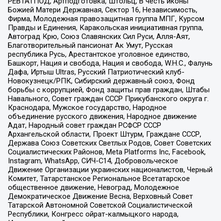
РЕВТАТПОД, Артподготовка, Штольц, В честь иконы
Божией Матери Державная, Сектор 16, Независимость,
Фирма, Молодежная правозащитная группа МПГ, Курсом
Правды и Единения, Каракольская инициативная группа,
Автоград Крю, Союз Славянских Сил Руси, Алля-Аят,
Благотворительный пансионат Ак Умут, Русская
республика Русь, Арестантское уголовное единство,
Башкорт, Нация и свобода, Нация и свобода, W.H.С., Фалунь
Дафа, Иртыш Ultras, Русский Патриотический клуб-
Новокузнецк/РПК, Сибирский державный союз, Фонд
борьбы с коррупцией, Фонд защиты прав граждан, Штабы
Навального, Совет граждан СССР Прикубанского округа г.
Краснодара, Мужское государство, Народное
объединение русского движения, Народное движение
Адат, Народный совет граждан РСФСР СССР
Архангельской области, Проект Штурм, Граждане СССР,
Держава Союз Советских Светлых Родов, Совет Советских
Социалистических Районов, Meta Platforms Inc, Facebook,
Instagram, WhatsApp, СИЧ-С14, Добровольческое
Движение Организации украинских националистов, Черный
Комитет, Татарстанское Региональное Всетатарское
общественное движение, Невоград, Молодежное
Демократическое Движение Весна, Верховный Совет
Татарской Автономной Советской Социалистической
Республики, Конгресс ойрат-калмыцкого народа,