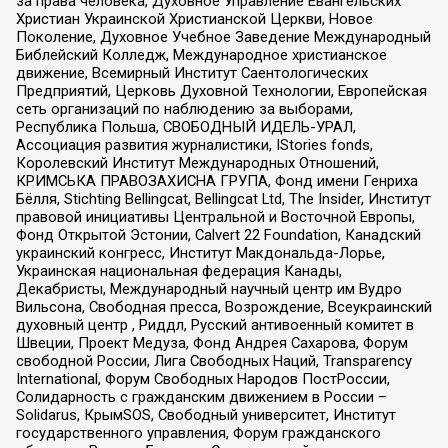
за права человека, Духовное Управление Евангельских
Христиан Украинской Христианской Церкви, Новое
Поколение, Духовное Учебное Заведение Международный
Библейский Колледж, Международное христианское
движение, Всемирный Институт Саентологических
Предприятий, Церковь Духовной Технологии, Европейская
сеть организаций по наблюдению за выборами,
Республика Польша, СВОБОДНЫЙ ИДЕЛЬ-УРАЛ,
Ассоциация развития журналистики, IStories fonds,
Королевский Институт Международных Отношений,
КРИМСЬКА ПРАВОЗАХИСНА ГРУПА, Фонд имени Генриха
Бёлля, Stichting Bellingcat, Bellingcat Ltd, The Insider, Институт
правовой инициативы Центральной и Восточной Европы,
Фонд Открытой Эстонии, Calvert 22 Foundation, Канадский
украинский конгресс, Институт Макдональда-Лорье,
Украинская национальная федерация Канады,
Декабристы, Международный научный центр им Вудро
Вильсона, Свободная пресса, Возрождение, Всеукраинский
духовный центр , Риддл, Русский антивоенный комитет в
Швеции, Проект Медуза, Фонд Андрея Сахарова, Форум
свободной России, Лига Свободных Наций, Transparеncy
International, Форум Свободных Народов ПостРоссии,
Солидарность с гражданским движением в России –
Solidarus, КрымSOS, Свободный университет, Институт
государственного управления, Форум гражданского