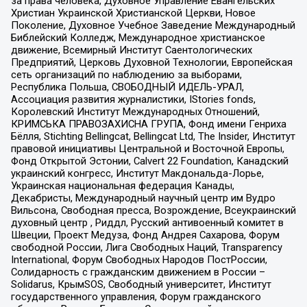
за права человека, Духовное Управление Евангельских
Христиан Украинской Христианской Церкви, Новое
Поколение, Духовное Учебное Заведение Международный
Библейский Колледж, Международное христианское
движение, Всемирный Институт Саентологических
Предприятий, Церковь Духовной Технологии, Европейская
сеть организаций по наблюдению за выборами,
Республика Польша, СВОБОДНЫЙ ИДЕЛЬ-УРАЛ,
Ассоциация развития журналистики, IStories fonds,
Королевский Институт Международных Отношений,
КРИМСЬКА ПРАВОЗАХИСНА ГРУПА, Фонд имени Генриха
Бёлля, Stichting Bellingcat, Bellingcat Ltd, The Insider, Институт
правовой инициативы Центральной и Восточной Европы,
Фонд Открытой Эстонии, Calvert 22 Foundation, Канадский
украинский конгресс, Институт Макдональда-Лорье,
Украинская национальная федерация Канады,
Декабристы, Международный научный центр им Вудро
Вильсона, Свободная пресса, Возрождение, Всеукраинский
духовный центр , Риддл, Русский антивоенный комитет в
Швеции, Проект Медуза, Фонд Андрея Сахарова, Форум
свободной России, Лига Свободных Наций, Transparеncy
International, Форум Свободных Народов ПостРоссии,
Солидарность с гражданским движением в России –
Solidarus, КрымSOS, Свободный университет, Институт
государственного управления, Форум гражданского