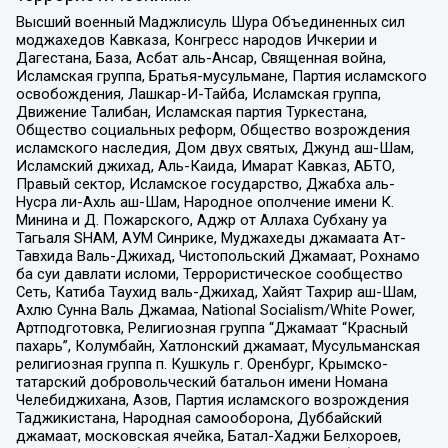
Высший военный Маджлисуль Шура Объединенных сил
моджахедов Кавказа, Конгресс народов Ичкерии и
Дагестана, База, Асбат аль-Ансар, Священная война,
Исламская группа, Братья-мусульмане, Партия исламского
освобождения, Лашкар-И-Тайба, Исламская группа,
Движение Талибан, Исламская партия Туркестана,
Общество социальных реформ, Общество возрождения
исламского наследия, Дом двух святых, Джунд аш-Шам,
Исламский джихад, Аль-Каида, Имарат Кавказ, АБТО,
Правый сектор, Исламское государство, Джабха аль-
Нусра ли-Ахль аш-Шам, Народное ополчение имени К.
Минина и Д. Пожарского, Аджр от Аллаха Субхану уа
Тагьаля SHAM, АУМ Синрике, Муджахеды джамаата Ат-
Тавхида Валь-Джихад, Чистопольский Джамаат, Рохнамо
ба суи давлати исломи, Террористическое сообщество
Сеть, Катиба Таухид валь-Джихад, Хайят Тахрир аш-Шам,
Ахлю Сунна Валь Джамаа, National Socialism/White Power,
Артподготовка, Религиозная группа “Джамаат “Красный
пахарь”, Колумбайн, Хатлонский джамаат, Мусульманская
религиозная группа п. Кушкуль г. Оренбург, Крымско-
татарский добровольческий батальон имени Номана
Челебиджихана, Азов, Партия исламского возрождения
Таджикистана, Народная самооборона, Дуббайский
джамаат, московская ячейка, Батал-Хаджи Белхороев,