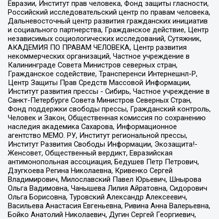
Евразии, Институт прав человека, Фонд защиты гласности,
Российский исследовательский центр по правам человека,
Дальневосточный центр развития гражданских инициатив
и социального партнерства, Гражданское действие, Центр
независимых социологических исследований, Сутяжник,
АКАДЕМИЯ ПО ПРАВАМ ЧЕЛОВЕКА, Центр развития
некоммерческих организаций, Частное учреждение в
Калининграде Совета Министров северных стран,
Гражданское содействие, Трансперенси Интернешнл-Р,
Центр Защиты Прав Средств Массовой Информации,
Институт развития прессы - Сибирь, Частное учреждение в
Санкт-Петербурге Совета Министров Северных Стран,
Фонд поддержки свободы прессы, Гражданский контроль,
Человек и Закон, Общественная комиссия по сохранению
наследия академика Сахарова, Информационное
агентство МЕМО. РУ, Институт региональной прессы,
Институт Развития Свободы Информации, Экозащита!-
Женсовет, Общественный вердикт, Евразийская
антимонопольная ассоциация, Бедушев Петр Петрович,
Дзугкоева Регина Николаевна, Кривенко Сергей
Владимирович, Милославский Павел Юрьевич, Шнырова
Ольга Вадимовна, Чанышева Лилия Айратовна, Сидорович
Ольга Борисовна, Туровский Александр Алексеевич,
Васильева Анастасия Евгеньевна, Ривина Анна Валерьевна,
Бойко Анатолий Николаевич, Дугин Сергей Георгиевич,