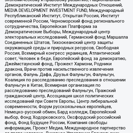
Демократический Институт Международных Отношений,
MEDIA DEVELOPMENT INVESTMENT FUND, Международный
Республиканский Институт, Открытая Россия, Институт
современной России, Черноморский фонд регионального
сотрудничества, Европейская Платформа за
Демократические Выборы, Международный центр
электоральных исследований, Германский фонд Маршалла
Соединенных Штатов, Тихоокеанский центр защиты
окружающей среды и природных ресурсов, Свободная
Россия, Всемирный конгресс украинцев, Атлантический
совет, Человек в беде, Европейский фонд за демократию,
Джеймстаунский фонд, Прожект Хармони, Родники
дракона, Врачи против насильственного извлечения
органов, Фалунь Дафа, Друзья Фалуньгун, Фалуньгун,
Коалиция по расследованию преследования в отношении
Фалуньгун в Китае, Всемирная организация по
расследованию преследований Фалуньгун, Пражский
гражданский центр, Ассоциация школ политических
исследований при Совете Европы, Центр либеральной
современности, Форум русскоязычных европейцев,
Немецко-русский обмен, Бард колледж, Европейский
выбор, Фонд Ходорковского, Оксфордский российский
фонд, Фонд Будущее России, Компания свободы
информации, Проект Медиа, Международное партнерство