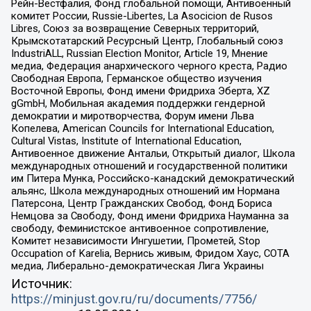
Рейн-Вестфалия, Фонд глобальной помощи, Антивоенный
комитет России, Russie-Libertes, La Asocicion de Rusos
Libres, Союз за возвращение Северных территорий,
Крымскотатарский Ресурсный Центр, Глобальный союз
IndustriALL, Russian Election Monitor, Article 19, Мнение
медиа, Федерация анархического черного креста, Радио
Свободная Европа, Германское общество изучения
Восточной Европы, Фонд имени Фридриха Эберта, XZ
gGmbH, Мобильная академия поддержки гендерной
демократии и миротворчества, Форум имени Льва
Копелева, American Councils for International Education,
Cultural Vistas, Institute of International Education,
Антивоенное движение Антальи, Открытый диалог, Школа
международных отношений и государственной политики
им Питера Мунка, Российско-канадский демократический
альянс, Школа международных отношений им Нормана
Патерсона, Центр Гражданских Свобод, Фонд Бориса
Немцова за Свободу, Фонд имени Фридриха Науманна за
свободу, Феминистское антивоенное сопротивление,
Комитет независимости Ингушетии, Прометей, Stop
Occupation of Karelia, Вернись живым, Фридом Хаус, СОТА
медиа, Либерально-демократическая Лига Украины
Источник:
https://minjust.gov.ru/ru/documents/7756/