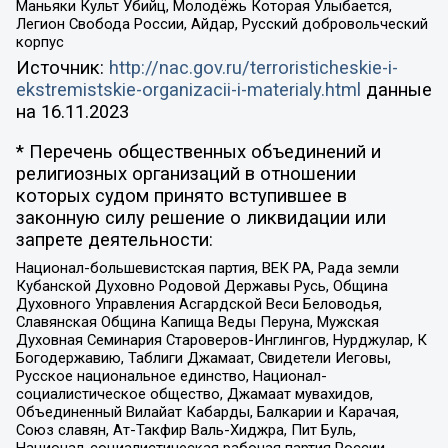
Маньяки Культ Убийц, Молодёжь Которая Улыбается,
Легион Свобода России, Айдар, Русский добровольческий
корпус
Источник:
http://nac.gov.ru/terroristicheskie-i-
ekstremistskie-organizacii-i-materialy.html
данные
на
16.11.2023
* Перечень общественных объединений и
религиозных организаций в отношении
которых судом принято вступившее в
законную силу решение о ликвидации или
запрете деятельности:
Национал-большевистская партия, ВЕК РА, Рада земли
Кубанской Духовно Родовой Державы Русь, Община
Духовного Управления Асгардской Веси Беловодья,
Славянская Община Капища Веды Перуна, Мужская
Духовная Семинария Староверов-Инглингов, Нурджулар, К
Богодержавию, Таблиги Джамаат, Свидетели Иеговы,
Русское национальное единство, Национал-
социалистическое общество, Джамаат мувахидов,
Объединенный Вилайат Кабарды, Балкарии и Карачая,
Союз славян, Ат-Такфир Валь-Хиджра, Пит Буль,
Национал-социалистическая рабочая партия России,