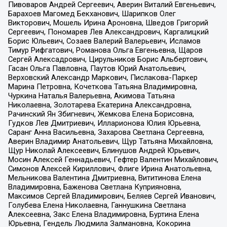
Пивоваров Андрей Сергеевич, Аверин Виталий Евгеньевич,
Барахоев Магомед Бекханович, Шарипков Олег
Викторович, Мошель Ирина Ароновна, Шведов Григорий
Сергеевич, Пономарев Лев Александрович, Каргалицкий
Борис Юльевич, Созаев Валерий Валерьевич, Исламов
Тимур Рифгатович, Романова Ольга Евгеньевна, Щаров
Сергей Алексадрович, Цирульников Борис Альбертович,
Гасан Ольга Павловна, Паутов Юрий Анатольевич,
Верховский Александр Маркович, Пислакова-Паркер
Марина Петровна, Кочеткова Татьяна Владимировна,
Чуркина Наталья Валерьевна, Акимова Татьяна
Николаевна, Золотарева Екатерина Александровна,
Рачинский Ян Збигневич, Жемкова Елена Борисовна,
Гудков Лев Дмитриевич, Илларионова Юлия Юрьевна,
Саранг Анна Васильевна, Захарова Светлана Сергеевна,
Аверин Владимир Анатольевич, Щур Татьяна Михайловна,
Щур Николай Алексеевич, Блинушов Андрей Юрьевич,
Мосин Алексей Геннадьевич, Гефтер Валентин Михайлович,
Симонов Алексей Кириллович, Флиге Ирина Анатольевна,
Мельникова Валентина Дмитриевна, Вититинова Елена
Владимировна, Баженова Светлана Куприяновна,
Максимов Сергей Владимирович, Беляев Сергей Иванович,
Голубева Елена Николаевна, Ганнушкина Светлана
Алексеевна, Закс Елена Владимировна, Буртина Елена
Юрьевна, Гендель Людмила Залмановна, Кокорина