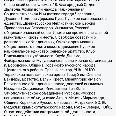
Славянский союз, Формат-18, Благородный Орден
Дьявола, Армия воли народа, Национальная
Социалистическая Инициатива города Череповца,
Духовно-Родовая Держава Русь, Русское национальное
единство, Древнерусской Инглистической церкви
Православных Староверов-Инглингов, Русский
общенациональный союз, Движение против нелегальной
иммиграции, Кровь и Честь, О свободе совести и о
религиозных объединениях, Омская организация
общественного политического движения Русское
национальное единство, Северное Братство, Клуб
Болельщиков Футбольного Клуба Динамо,
Файзрахманисты, Мусульманская религиозная организация
п. Боровский, Община Коренного Русского народа
Щелковского района, Правый сектор, УНА - УНСО,
Украинская повстанческая армия, Тризуб им. Степана
Бандеры, Братство, Белый Крест, Misanthropic division,
Религиозное объединение последователей инглиизма,
Народная Социальная Инициатива, TulaSkins,
Этнополитическое объединение Русские, Русское
национальное объединение Атака, Мечеть Мирмамеда,
Община Коренного Русского народа г. Астрахани, ВОЛЯ,
Меджлис крымскотатарского народа, Рубеж Севера, ТОЙС,
О противодействии экстремистской деятельности,