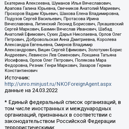
Екатерина Алексеевна, Шуманов Илья Вячеславович,
Арапова Галина Юрьевна, Свечников Анатолий Мариевич,
Прохоров Вадим Юрьевич, Шахова Елена Владимировна,
Подузов Сергей Васильевич, Протасова Ирина
Вячеславовна, Литинский Леонид Борисович, Лукашевский
Сергей Маркович, Бахмин Вячеслав Иванович, Шабад
Анатолий Ефимович, Сухих Дарья Николаевна, Орлов Олег
Петрович, Добровольская Анна Дмитриевна, Королева
Александра Евгеньевна, Смирнов Владимир
Александрович, Вицин Сергей Ефимович, Золотухин Борис
Андреевич, Левинсон Лев Семенович, Локшина Татьяна
Иосифовна, Орлов Олег Петрович, Полякова Мара
Федоровна, Резник Генри Маркович, Захаров Герман
Константинович
Источник:
http://unro.minjust.ru/NKOForeignAgent.aspx
данные на
24.03.2022
* Единый федеральный список организаций, в
том числе иностранных и международных
организаций, признанных в соответствии с
законодательством Российской Федерации
террористическими: