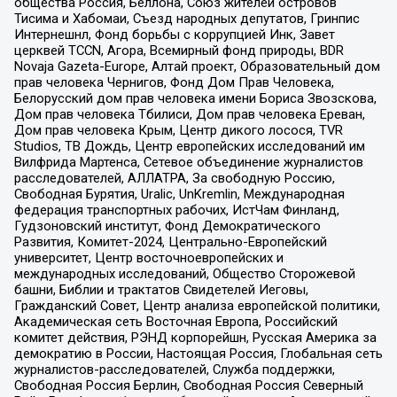
общества Россия, Беллона, Союз жителей островов
Тисима и Хабомаи, Съезд народных депутатов, Гринпис
Интернешнл, Фонд борьбы с коррупцией Инк, Завет
церквей TCCN, Агора, Всемирный фонд природы, BDR
Novaja Gazeta-Europe, Алтай проект, Образовательный дом
прав человека Чернигов, Фонд Дом Прав Человека,
Белорусский дом прав человека имени Бориса Звозскова,
Дом прав человека Тбилиси, Дом прав человека Ереван,
Дом прав человека Крым, Центр дикого лосося, TVR
Studios, ТВ Дождь, Центр европейских исследований им
Вилфрида Мартенса, Сетевое объединение журналистов
расследователей, АЛЛАТРА, За свободную Россию,
Свободная Бурятия, Uralic, UnKremlin, Международная
федерация транспортных рабочих, ИстЧам Финланд,
Гудзоновский институт, Фонд Демократического
Развития, Комитет-2024, Центрально-Европейский
университет, Центр восточноевропейских и
международных исследований, Общество Сторожевой
башни, Библии и трактатов Свидетелей Иеговы,
Гражданский Совет, Центр анализа европейской политики,
Академическая сеть Восточная Европа, Российский
комитет действия, РЭНД корпорейшн, Русская Америка за
демократию в России, Настоящая Россия, Глобальная сеть
журналистов-расследователей, Служба поддержки,
Свободная Россия Берлин, Свободная Россия Северный