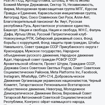
РЕВТАТПОД, Артподготовка, Штольц, В честь иконы
Божией Матери Державная, Сектор 16, Независимость,
Фирма, Молодежная правозащитная группа МПГ, Курсом
Правды и Единения, Каракольская инициативная группа,
Автоград Крю, Союз Славянских Сил Руси, Алля-Аят,
Благотворительный пансионат Ак Умут, Русская
республика Русь, Арестантское уголовное единство,
Башкорт, Нация и свобода, Нация и свобода, W.H.С., Фалунь
Дафа, Иртыш Ultras, Русский Патриотический клуб-
Новокузнецк/РПК, Сибирский державный союз, Фонд
борьбы с коррупцией, Фонд защиты прав граждан, Штабы
Навального, Совет граждан СССР Прикубанского округа г.
Краснодара, Мужское государство, Народное
объединение русского движения, Народное движение
Адат, Народный совет граждан РСФСР СССР
Архангельской области, Проект Штурм, Граждане СССР,
Держава Союз Советских Светлых Родов, Совет Советских
Социалистических Районов, Meta Platforms Inc, Facebook,
Instagram, WhatsApp, СИЧ-С14, Добровольческое
Движение Организации украинских националистов, Черный
Комитет, Татарстанское Региональное Всетатарское
общественное движение, Невоград, Молодежное
Демократическое Движение Весна, Верховный Совет
Татарской Автономной Советской Социалистической
Республики, Конгресс ойрат-калмыцкого народа,