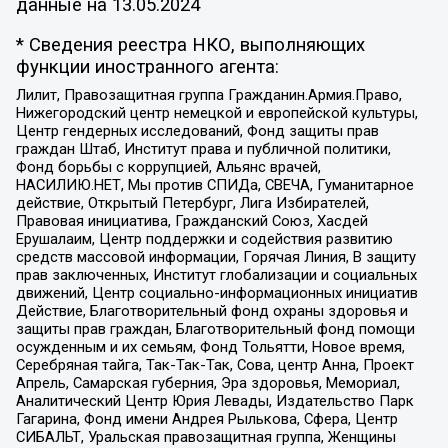
данные на
13.05.2024
* Сведения реестра НКО, выполняющих
функции иностранного агента:
Лилит, Правозащитная группа Гражданин.Армия.Право,
Нижегородский центр немецкой и европейской культуры,
Центр гендерных исследований, Фонд защиты прав
граждан Штаб, Институт права и публичной политики,
Фонд борьбы с коррупцией, Альянс врачей,
НАСИЛИЮ.НЕТ, Мы против СПИДа, СВЕЧА, Гуманитарное
действие, Открытый Петербург, Лига Избирателей,
Правовая инициатива, Гражданский Союз, Хасдей
Ерушалаим, Центр поддержки и содействия развитию
средств массовой информации, Горячая Линия, В защиту
прав заключенных, Институт глобализации и социальных
движений, Центр социально-информационных инициатив
Действие, Благотворительный фонд охраны здоровья и
защиты прав граждан, Благотворительный фонд помощи
осужденным и их семьям, Фонд Тольятти, Новое время,
Серебряная тайга, Так-Так-Так, Сова, центр Анна, Проект
Апрель, Самарская губерния, Эра здоровья, Мемориал,
Аналитический Центр Юрия Левады, Издательство Парк
Гагарина, Фонд имени Андрея Рылькова, Сфера, Центр
СИБАЛЬТ, Уральская правозащитная группа, Женщины