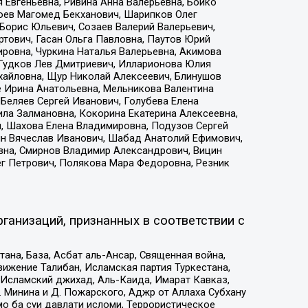
 Евгеньевна, Ривина Анна Валерьевна, Бойко
хоев Магомед Бекханович, Шарипков Олег
Борис Юльевич, Созаев Валерий Валерьевич,
тович, Гасан Ольга Павловна, Паутов Юрий
ровна, Чуркина Наталья Валерьевна, Акимова
 Гудков Лев Дмитриевич, Илларионова Юлия
ихайловна, Щур Николай Алексеевич, Блинушов
е Ирина Анатольевна, Мельникова Валентина
Беляев Сергей Иванович, Голубева Елена
ила Залмановна, Кокорина Екатерина Алексеевна,
, Шахова Елена Владимировна, Подузов Сергей
ин Вячеслав Иванович, Шабад Анатолий Ефимович,
вна, Смирнов Владимир Александрович, Вицин
ег Петрович, Полякова Мара Федоровна, Резник
ганизаций, признанных в соответствии с
на, База, Асбат аль-Ансар, Священная война,
ижение Талибан, Исламская партия Туркестана,
Исламский джихад, Аль-Каида, Имарат Кавказ,
 Минина и Д. Пожарского, Аджр от Аллаха Субхану
о ба суи давлати исломи, Террористическое