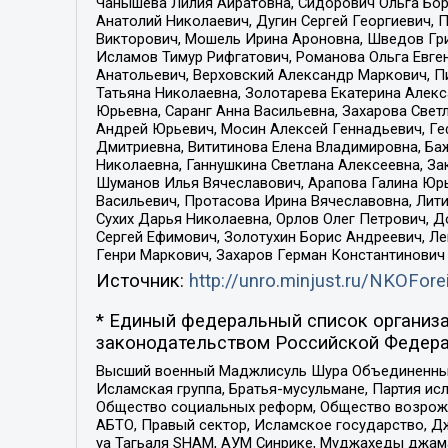
Чанышева Лилия Айратовна, Сидорович Ольга Бори
Анатолий Николаевич, Дугин Сергей Георгиевич, 
Викторович, Мошель Ирина Ароновна, Шведов Гри
Исламов Тимур Рифгатович, Романова Ольга Евге
Анатольевич, Верховский Александр Маркович, П
Татьяна Николаевна, Золотарева Екатерина Алек
Юрьевна, Саранг Анна Васильевна, Захарова Свет
Андрей Юрьевич, Мосин Алексей Геннадьевич, Ге
Дмитриевна, Вититинова Елена Владимировна, Ба
Николаевна, Ганнушкина Светлана Алексеевна, За
Шуманов Илья Вячеславович, Арапова Галина Юрь
Васильевич, Протасова Ирина Вячеславовна, Лит
Сухих Дарья Николаевна, Орлов Олег Петрович, 
Сергей Ефимович, Золотухин Борис Андреевич, Л
Генри Маркович, Захаров Герман Константинович
Источник:
http://unro.minjust.ru/NKOFore
* Единый федеральный список организа
законодательством Российской Федера
Высший военный Маджлисуль Шура Объединенных с
Исламская группа, Братья-мусульмане, Партия ис
Общество социальных реформ, Общество возрожд
АБТО, Правый сектор, Исламское государство, Д
уа Тагьаля SHAM, АУМ Синрике, Муджахеды джама