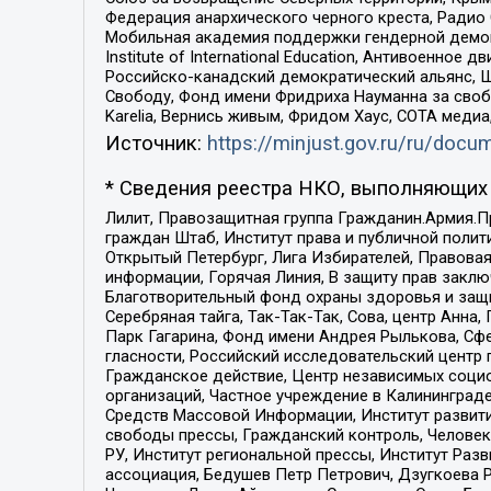
Федерация анархического черного креста, Радио
Мобильная академия поддержки гендерной демократи
Institute of International Education, Антивоенн
Российско-канадский демократический альянс, 
Свободу, Фонд имени Фридриха Науманна за свобо
Karelia, Вернись живым, Фридом Хаус, СОТА меди
Источник:
https://minjust.gov.ru/ru/doc
* Сведения реестра НКО, выполняющих 
Лилит, Правозащитная группа Гражданин.Армия.П
граждан Штаб, Институт права и публичной поли
Открытый Петербург, Лига Избирателей, Правова
информации, Горячая Линия, В защиту прав закл
Благотворительный фонд охраны здоровья и защи
Серебряная тайга, Так-Так-Так, Сова, центр Анн
Парк Гагарина, Фонд имени Андрея Рылькова, Сф
гласности, Российский исследовательский центр 
Гражданское действие, Центр независимых соци
организаций, Частное учреждение в Калининград
Средств Массовой Информации, Институт развити
свободы прессы, Гражданский контроль, Человек
РУ, Институт региональной прессы, Институт Ра
ассоциация, Бедушев Петр Петрович, Дзугкоева 