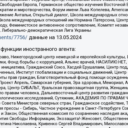
 Свободная Европа, Германское общество изучения Восточной 
и и миротворчества, Форум имени Льва Копелева, American Counci
ое движение Антальи, Открытый диалог, Школа международных отн
Школа международных отношений им Нормана Патерсона, Центр
ду, Феминистское антивоенное сопротивление, Комитет независ
а, Либерально-демократическая Лига Украины
uments/7756/
данные на
13.05.2024
функции иностранного агента:
раво, Нижегородский центр немецкой и европейской культуры,
тики, Фонд борьбы с коррупцией, Альянс врачей, НАСИЛИЮ.НЕТ,
я инициатива, Гражданский Союз, Хасдей Ерушалаим, Центр по
юченных, Институт глобализации и социальных движений, Цент
ты прав граждан, Благотворительный фонд помощи осужденным
а, Проект Апрель, Самарская губерния, Эра здоровья, Мемориал
ера, Центр СИБАЛЬТ, Уральская правозащитная группа, Женщины
по правам человека, Дальневосточный центр развития гражданс
ологических исследований, Сутяжник, АКАДЕМИЯ ПО ПРАВАМ Ч
е Совета Министров северных стран, Гражданское содействие,
я прессы - Сибирь, Частное учреждение в Санкт-Петербурге С
 и Закон, Общественная комиссия по сохранению наследия ак
звития Свободы Информации, Экозащита!-Женсовет, Общественн
Регина Николаевна, Кривенко Сергей Владимирович, Милославс