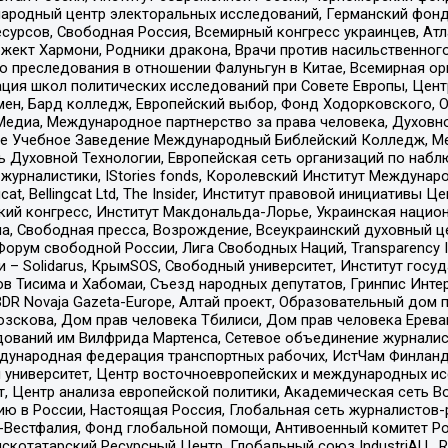
родный центр электоральных исследований, Германский фонд
рсов, Свободная Россия, Всемирный конгресс украинцев, Атла
ект Хармони, Родники дракона, Врачи против насильственного
ию преследования в отношении Фалуньгун в Китае, Всемирная о
ация школ политических исследований при Совете Европы, Цен
мен, Бард колледж, Европейский выбор, Фонд Ходорковского,
едиа, Международное партнерство за права человека, Духовно
ое Учебное Заведение Международный Библейский Колледж, М
ь Духовной Технологии, Европейская сеть организаций по наб
урналистики, IStories fonds, Королевский Институт Между
gcat, Bellingcat Ltd, The Insider, Институт правовой инициатив
инский конгресс, Институт Макдональда-Лорье, Украинская нац
, Свободная пресса, Возрождение, Всеукраинский духовный цен
орум свободной России, Лига Свободных Наций, Transparеncy I
– Solidarus, КрымSOS, Свободный университет, Институт госу
в Тисима и Хабомаи, Съезд народных депутатов, Гринпис Инте
DR Novaja Gazeta-Europe, Алтай проект, Образовательный дом 
зскова, Дом прав человека Тбилиси, Дом прав человека Ерева
едований им Вилфрида Мартенса, Сетевое объединение журнали
Международная федерация транспортных рабочих, ИстЧам Финлан
й университет, Центр восточноевропейских и международных и
, Центр анализа европейской политики, Академическая сеть Во
ю в России, Настоящая Россия, Глобальная сеть журналистов
естфалия, Фонд глобальной помощи, Антивоенный комитет России,
татарский Ресурсный Центр, Глобальный союз IndustriALL, Russi