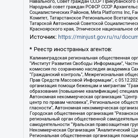
Навального, Совет граждан СССР Прикубанского 
Народный совет граждан РСФСР СССР Архангельск
Социалистических Районов, Meta Platforms Inc, 
Комитет, Татарстанское Региональное Всетатар
Татарской Автономной Советской Социалистическ
Красноярского края, Этническое национальное о
Источник:
https://minjust.gov.ru/ru/doc
* Реестр иностранных агентов:
Калининградская региональная общественная организация "Экозащита!-Женсовет", Фонд содействия защите прав и свобод граждан "Общественный вердикт", Фонд "Институт Развития Свободы Информации", Частное учреждение "Информационное агентство МЕМО. РУ", Региональная общественная организация "Общественная комиссия по сохранению наследия академика Сахарова", Фонд поддержки свободы прессы, Санкт-Петербургская общественная правозащитная организация "Гражданский контроль", Межрегиональная общественная организация "Информационно-просветительский центр "Мемориал", Региональный Фонд "Центр Защиты Прав Средств Массовой Информации", с 05.12.2023 Фонд "Центр Защиты Прав Средств массовой информации", Региональная общественная благотворительная организация помощи беженцам и мигрантам "Гражданское содействие", Негосударственное образовательное учреждение дополнительного профессионального образования (повышение квалификации) специалистов "АКАДЕМИЯ ПО ПРАВАМ ЧЕЛОВЕКА", Свердловская региональная общественная организация "Сутяжник", Автономная некоммерческая организация "Центр независимых социологических исследований", Союз общественных объединений "Российский исследовательский центр по правам человека", Региональное общественное учреждение научно-информационный центр "МЕМОРИАЛ", Некоммерческая организация "Фонд защиты гласности", Автономная некоммерческая организация "Институт прав человека", Городская общественная организация "Екатеринбургское общество "МЕМОРИАЛ", Городская общественная организация "Рязанское историко-просветительское и правозащитное общество "Мемориал" (Рязанский Мемориал), Челябинский региональный орган общественной самодеятельности – женское общественное объединение "Женщины Евразии", Челябинский региональный орган общественной самодеятельности "Уральская правозащитная группа", Фонд содействия защите здоровья и социальной справедливости имени Андрея Рылькова, Автономная Некоммерческая Организация "Аналитический Центр Юрия Левады", Автономная некоммерческая организация социальной поддержки населения "Проект Апрель", Региональная общественная организация помощи женщинам и детям, находящимся в кризисной ситуации "Информационно-методический центр "Анна", Фонд содействия развитию массовых коммуникаций и правовому просвещению "Так-так-Так", Фонд содействия устойчивому развитию "Серебряная тайга", Свердловский региональный общественный фонд социальных проектов "Новое время", "Idel.Реалии", Кавказ.Реалии, Крым.Реалии, Телеканал Настоящее Время, Татаро-башкирская служба Радио Свобода (Azatliq Radiosi), Радио Свободная Европа/Радио Свобода (PCE/PC), "Сибирь.Реалии", "Фактограф", Благотворительный фонд помощи осужденным и их семьям, Автономная некоммерческая организация "Институт глобализации и социальных движений", Фонд "В защиту прав заключенных", Частное учреждение "Центр поддержки и содействия развитию средств массовой информации", Пензенский региональный общественный благотворительный фонд "Гражданский союз", "Север.Реалии", Некоммерческая организация Фонд "Правовая инициатива", 