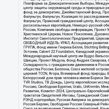
Платформа за Демократические Выборы, Междуна
центр защиты окружающей среды и природных ресу
фонд за демократию, Джеймстаунский фонд, Прож
Фалуньгун, Фалуньгун, Коалиция по расследован
Фалуньгун, Пражский гражданский центр, Ассоци
русскоязычных европейцев, Немецко-русский об
России, Компания свободы информации, Проект М
Христианской Церкви, Новое Поколение, Духовн
Институт Саентологических Предприятий, Церков
СВОБОДНЫЙ ИДЕЛЬ-УРАЛ, Ассоциация развития ж
ГРУПА, Фонд имени Генриха Бёлля, Stichting Bellin
Эстонии, Calvert 22 Foundation, Канадский укра
Международный научный центр им Вудро Вильсона
Швеции, Проект Медуза, Фонд Андрея Сахарова, Ф
Солидарность с гражданским движением в России 
общества Россия, Беллона, Союз жителей острово
церквей TCCN, Агора, Всемирный фонд природы, B
Белорусский дом прав человека имени Бориса Зво
TVR Studios, ТВ Дождь, Центр европейских иссл
Россию, Свободная Бурятия, Uralic, UnKremlin, 
Развития, Комитет-2024, Центрально-Европейски
трактатов Свидетелей Иеговы, Гражданский Совет
РЭНД корпорейшн, Русская Америка за демократи
Россия Берлин, Свободная Россия Северный Рейн-В
Союз за возвращение Северных территорий, Крымско