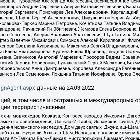
совна, Туровский Александр Алексеевич, Васильева Анастасия
Пивоваров Андрей Сергеевич, Аверин Виталий Евгеньевич, Бара
горий Сергеевич, Пономарев Лев Александрович, Каргалицкий 
ньевна, Щаров Сергей Алексадрович, Цирульников Борис Альбер
ислакова-Паркер Марина Петровна, Кочеткова Татьяна Владими
сандровна, Рачинский Ян Збигневич, Жемкова Елена Борисовна,
лана Сергеевна, Аверин Владимир Анатольевич, Щур Татьяна М
фтер Валентин Михайлович, Симонов Алексей Кириллович, Флиг
женова Светлана Куприяновна, Максимов Сергей Владимирович, 
кс Елена Владимировна, Буртина Елена Юрьевна, Гендель Людм
евна, Свечников Анатолий Мариевич, Прохоров Вадим Юрьевич
инский Леонид Борисович, Лукашевский Сергей Маркович, Бахм
Добровольская Анна Дмитриевна, Королева Александра Евгенье
евинсон Лев Семенович, Локшина Татьяна Иосифовна, Орлов Ол
ignAgent.aspx
данные на
24.03.2022
ций, в том числе иностранных и международных ор
ции террористическими:
ил моджахедов Кавказа, Конгресс народов Ичкерии и Дагеста
ламского освобождения, Лашкар-И-Тайба, Исламская группа, Дв
ения исламского наследия, Дом двух святых, Джунд аш-Шам, 
жабха аль-Нусра ли-Ахль аш-Шам, Народное ополчение имени К.
ата Ат-Тавхида Валь-Джихад, Чистопольский Джамаат, Рохнам