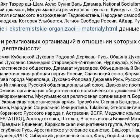
ят Тахрир аш-Шам, Ахлю Сунна Валь Джамаа, National Socialism
ий джамаат, Мусульманская религиозная группа п. Кушкуль г. 
ртия исламского возрождения Таджикистана, Народная самооб
олодёжь Которая Улыбается, Легион Свобода России, Айдар, Р
ie-i-ekstremistskie-organizacii-i-materialy.html
данные
и религиозных организаций в отношении которых 
 деятельности:
земли Кубанской Духовно Родовой Державы Русь, Община Духо
 Духовная Семинария Староверов-Инглингов, Нурджулар, К Бо
листическое общество, Джамаат мувахидов, Объединенный Вил
иалистическая рабочая партия России, Славянский союз, Форма
ива города Череповца, Духовно-Родовая Держава Русь, Русск
-Инглингов, Русский общенациональный союз, Движение против
 Омская организация общественного политического движения Р
йзрахманисты, Мусульманская религиозная организация п. Бо
краинская повстанческая армия, Тризуб им. Степана Бандеры, Бр
зма, Народная Социальная Инициатива, TulaSkins, Этнополитич
оренного Русского народа г. Астрахани, ВОЛЯ, Меджлис крымс
РЕВТАТПОД, Артподготовка, Штольц, В честь иконы Божией Мате
равды и Единения, Каракольская инициативная группа, Автогра
спублика Русь, Арестантское уголовное единство, Башкорт, Наци
окузнецк/РПК, Сибирский державный союз, Фонд борьбы с кор