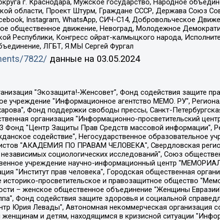
округа г. Краснодара, Мужское государство, Народное объедин
ой области, Проект Штурм, Граждане СССР, Держава Союз Сов
Facebook, Instagram, WhatsApp, СИЧ-С14, Добровольческое Движ
ское общественное движение, Невоград, Молодежное Демократ
ой Республики, Конгресс ойрат-калмыцкого народа, Исполнит
бъединение, ЛГБТ, Я.МЫ Сергей Фургал
uments/7822/
данные на
03.05.2024
Общество с ограниченной ответственностью "Радио Свободная Европа/Радио Свобода", Чешское информационное агентство "MEDIUM-ORIENT", Красноярская региональная общественная организация "Мы против СПИДа", Камалягин Денис Николаевич, Маркелов Сергей Евгеньевич, Пономарев Лев Александрович, Савицкая Людмила Алексеевна, Автономная некоммерческая организация "Центр по работе с проблемой насилия "НАСИЛИЮ.НЕТ", Межрегиональный профессиональный союз работников здравоохранения "Альянс врачей", Юридическое лицо, зарегистрированное в Латвийской Республике, SIA "Medusa Project" (регистрационный номер 40103797863, дата регистрации 10.06.2014), Некоммерческая организация "Фонд по борьбе с коррупцией", Автономная некоммерческая организация "Институт права и публичной политики", Баданин Роман Сергеевич, Гликин Максим Александрович, Железнова Мария Михайловна, Лукьянова Юлия Сергеевна, Маетная Елизавета Витальевна, Маняхин Петр Борисович, Чуракова Ольга Владимировна, Ярош Юлия Петровна, Юридическое лицо "The Insider SIA", зарегистрированное в Риге, Латвийская Республика (дата регистрации 26.06.2015), являющееся администратором доменного имени интернет-издания "The Insider SIA", https://theins.ru, Постернак Алексей Евгеньевич, Рубин Михаил Аркадьевич, Анин Роман Александрович, Юридическое лицо Istories fonds, зарегистрированное в Латвийской Республике (регистрационный номер 50008295751, дата регистрации 24.02.2020), Великовский Дмитрий Александрович, Долинина Ирина Николаевна, Мароховская Алеся Алексеевна, Шлейнов Роман Юрьевич, Шмагун Олеся Валентиновна, Общество с ограниченной ответственностью "Альтаир 2021", Общество с ограниченной ответственностью "Вега 2021", Общество с ограниченной ответственностью "Главный редактор 2021", Общество с ограниченной ответственностью "Ромашки монолит", Важенков Артем Валерьевич, Ивановская областная общественная организация "Центр гендерных исследований", Гурман Юрий Альбертович, Медиапроект "ОВД-Инфо", Егоров Владимир Владимирович, Жилинский Владимир Александрович, Общество с ограниченной ответственностью "ЗП", Иванова София Юрьевна, Карезина Инна Павловна, Кильтау Екатерина Викторовна, Петров Алексей Викторович, Пискунов Сергей Евгеньевич, Смирнов Сергей Сергеевич, Тихонов Михаил Сергеевич, Общество с ограниченной ответственностью "ЖУРНАЛИСТ-ИНОСТРАННЫЙ АГЕНТ", Арапова Галина Юрьевна, Вольтская Татьяна Анатольевна, Американская компания "Mason G.E.S. Anonymous Foundation" (США), являющаяся владельцем интернет-издания https://mnews.world/, Компания "Stichting Bellingcat", зарегистрированная в Нидерландах (дата регистрации 11.07.2018), Захаров Андрей Вячеславович, Клепиковская Екатерина Дмитриевна, Общество с ограниченной ответственностью "МЕМО", Перл Роман Александрович, Симонов Евгений Алексеевич, Соловьева Елена Анатольевна, Сотников Даниил Владимирович, Сурначева Елизавета Дмитриевна, Автономная некоммерческая организация по защите прав человека и информированию населения "Якутия – Наше Мнение", Общество с ограниченной ответственностью "Москоу диджитал медиа", с 26.01.2023 Общество с ограниченной ответственностью "Чайка Белые сады", Ветошкина Валерия Валерьевна, Заговора Максим Александрович, Межрегиональное общественное движение "Российская ЛГБТ - сеть", Оленичев Максим Владимирович, Павлов Иван Юрьевич, Скворцова Елена Сергеевна, Общество с ограниченной ответственностью "Как бы инагент", Кочетков Игорь Викторович, Общество с ограниченной ответственностью "Честные выборы", Еланчик Олег Александрович, Общество с ограниченной ответственностью "Нобелевский призыв", Гималова Регина Эмилевна, Григорьев Андрей Валерьевич, Григорьева Алина Александровна, Ассоциация по содействию защите прав призывников, альтернативнослужащих и военнослужащих "Правозащитная группа "Гражданин.Армия.Право", Хисамова Регина Фаритовна, Автономная некоммерческая организация по реализа