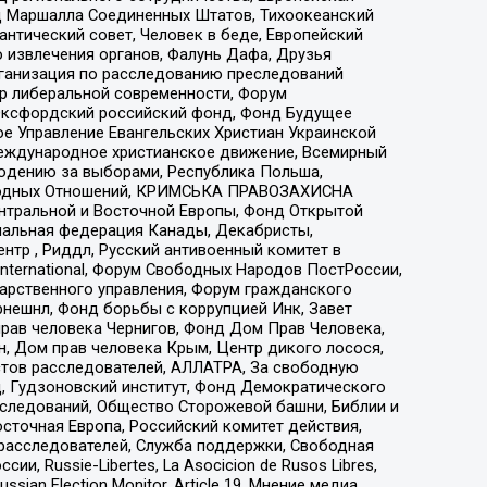
 Маршалла Соединенных Штатов, Тихоокеанский
нтический совет, Человек в беде, Европейский
 извлечения органов, Фалунь Дафа, Друзья
рганизация по расследованию преследований
тр либеральной современности, Форум
 Оксфордский российский фонд, Фонд Будущее
е Управление Евангельских Христиан Украинской
еждународное христианское движение, Всемирный
людению за выборами, Республика Польша,
народных Отношений, КРИМСЬКА ПРАВОЗАХИСНА
ы Центральной и Восточной Европы, Фонд Открытой
иональная федерация Канады, Декабристы,
тр , Риддл, Русский антивоенный комитет в
nternational, Форум Свободных Народов ПостРоссии,
дарственного управления, Форум гражданского
рнешнл, Фонд борьбы с коррупцией Инк, Завет
прав человека Чернигов, Фонд Дом Прав Человека,
н, Дом прав человека Крым, Центр дикого лосося,
стов расследователей, АЛЛАТРА, За свободную
д, Гудзоновский институт, Фонд Демократического
сследований, Общество Сторожевой башни, Библии и
сточная Европа, Российский комитет действия,
-расследователей, Служба поддержки, Свободная
 Russie-Libertes, La Asocicion de Rusos Libres,
an Election Monitor, Article 19, Мнение медиа,