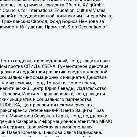
Европы, Фонд имени Фридриха Эберта, XZ gGmbH,
ls for International Education, Cultural Vistas,
ошений и государственной политики им Питера Мунка,
 Гражданских Свобод, Фонд Бориса Немцова за
имости Ингушетии, Прометей, Stop Occupation of
 Центр гендерных исследований, Фонд защиты прав
 Мы против СПИДа, СВЕЧА, Гуманитарное действие,
ддержки и содействия развитию средств массовой
р социально-информационных инициатив Действие,
 и их семьям, Фонд Тольятти, Новое время,
, Аналитический Центр Юрия Левады, Издательство
 Евразии, Институт прав человека, Фонд защиты
ких инициатив и социального партнерства,
ЕЛОВЕКА, Центр развития некоммерческих
 Трансперенси Интернешнл-Р, Центр Защиты Прав
овета Министров Северных Стран, Фонд поддержки
адемика Сахарова, Информационное агентство МЕМО.
ый вердикт, Евразийская антимонопольная
кий Павел Юрьевич, Шнырова Ольга Вадимовна,