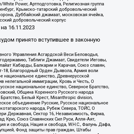
/White Power, Артподготовка, Религиозная группа
Оренбург, Крымско-татарский добровольческий
орона, Дуббайский джамаат, московская ячейка,
усский добровольческий корпус
 на
16.11.2023
судом принято вступившее в законную
вного Управления Асгардской Веси Беловодья,
годержавию, Таблиги Джамаат, Свидетели Иеговы,
айат Кабарды, Балкарии и Карачая, Союз славян,
т-18, Благородный Орден Дьявола, Армия воли
ое национальное единство, Древнерусской
 нелегальной иммиграции, Кровь и Честь, О
усское национальное единство, Северное Братство,
ровский, Община Коренного Русского народа
атство, Белый Крест, Misanthropic division,
еское объединение Русские, Русское национальное
котатарского народа, Рубеж Севера, ТОЙС, О
ри Державная, Сектор 16, Независимость, Фирма,
д Крю, Союз Славянских Сил Руси, Алля-Аят,
я и свобода, Нация и свобода, W.H.С., Фалунь Дафа,
рупцией, Фонд защиты прав граждан, Штабы