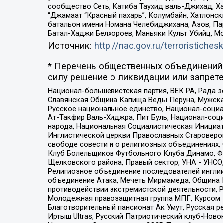
сообщество Сеть, Катиба Таухид валь-Джихад, Хай
“Джамаат “Красный пахарь”, Колумбайн, Хатлонск
батальон имени Номана Челебиджихана, Азов, Па
Батал-Хаджи Белхороев, Маньяки Культ Убийц, М
Источник:
http://nac.gov.ru/terroristichesk
* Перечень общественных объединений 
силу решение о ликвидации или запрете
Национал-большевистская партия, ВЕК РА, Рада 
Славянская Община Капища Веды Перуна, Мужская
Русское национальное единство, Национал-социа
Ат-Такфир Валь-Хиджра, Пит Буль, Национал-соц
народа, Национальная Социалистическая Инициат
Инглистической церкви Православных Староверов
свободе совести и о религиозных объединениях,
Клуб Болельщиков Футбольного Клуба Динамо, Фа
Щелковского района, Правый сектор, УНА - УНСО, У
Религиозное объединение последователей инглии
объединение Атака, Мечеть Мирмамеда, Община К
противодействии экстремистской деятельности, 
Молодежная правозащитная группа МПГ, Курсом П
Благотворительный пансионат Ак Умут, Русская ре
Иртыш Ultras, Русский Патриотический клуб-Нов