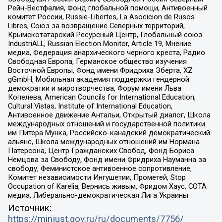
Рейн-Вестфалия, Фонд глобальной помощи, Антивоенный
комитет России, Russie-Libertes, La Asocicion de Rusos
Libres, Союз за возвращение Северных территорий,
Крымскотатарский Ресурсный Центр, Глобальный союз
IndustriALL, Russian Election Monitor, Article 19, Мнение
медиа, Федерация анархического черного креста, Радио
Свободная Европа, Германское общество изучения
Восточной Европы, Фонд имени Фридриха Эберта, XZ
gGmbH, Мобильная академия поддержки гендерной
демократии и миротворчества, Форум имени Льва
Копелева, American Councils for International Education,
Cultural Vistas, Institute of International Education,
Антивоенное движение Антальи, Открытый диалог, Школа
международных отношений и государственной политики
им Питера Мунка, Российско-канадский демократический
альянс, Школа международных отношений им Нормана
Патерсона, Центр Гражданских Свобод, Фонд Бориса
Немцова за Свободу, Фонд имени Фридриха Науманна за
свободу, Феминистское антивоенное сопротивление,
Комитет независимости Ингушетии, Прометей, Stop
Occupation of Karelia, Вернись живым, Фридом Хаус, СОТА
медиа, Либерально-демократическая Лига Украины
Источник:
https://minjust.gov.ru/ru/documents/7756/