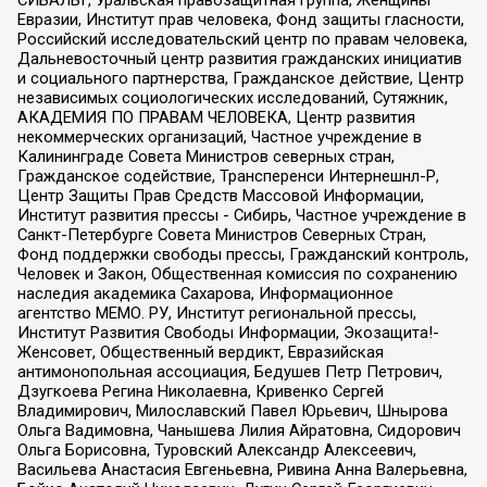
Евразии, Институт прав человека, Фонд защиты гласности,
Российский исследовательский центр по правам человека,
Дальневосточный центр развития гражданских инициатив
и социального партнерства, Гражданское действие, Центр
независимых социологических исследований, Сутяжник,
АКАДЕМИЯ ПО ПРАВАМ ЧЕЛОВЕКА, Центр развития
некоммерческих организаций, Частное учреждение в
Калининграде Совета Министров северных стран,
Гражданское содействие, Трансперенси Интернешнл-Р,
Центр Защиты Прав Средств Массовой Информации,
Институт развития прессы - Сибирь, Частное учреждение в
Санкт-Петербурге Совета Министров Северных Стран,
Фонд поддержки свободы прессы, Гражданский контроль,
Человек и Закон, Общественная комиссия по сохранению
наследия академика Сахарова, Информационное
агентство МЕМО. РУ, Институт региональной прессы,
Институт Развития Свободы Информации, Экозащита!-
Женсовет, Общественный вердикт, Евразийская
антимонопольная ассоциация, Бедушев Петр Петрович,
Дзугкоева Регина Николаевна, Кривенко Сергей
Владимирович, Милославский Павел Юрьевич, Шнырова
Ольга Вадимовна, Чанышева Лилия Айратовна, Сидорович
Ольга Борисовна, Туровский Александр Алексеевич,
Васильева Анастасия Евгеньевна, Ривина Анна Валерьевна,