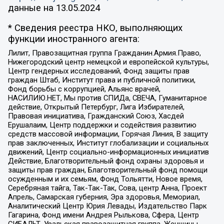
данные на
13.05.2024
* Сведения реестра НКО, выполняющих
функции иностранного агента:
Лилит, Правозащитная группа Гражданин.Армия.Право,
Нижегородский центр немецкой и европейской культуры,
Центр гендерных исследований, Фонд защиты прав
граждан Штаб, Институт права и публичной политики,
Фонд борьбы с коррупцией, Альянс врачей,
НАСИЛИЮ.НЕТ, Мы против СПИДа, СВЕЧА, Гуманитарное
действие, Открытый Петербург, Лига Избирателей,
Правовая инициатива, Гражданский Союз, Хасдей
Ерушалаим, Центр поддержки и содействия развитию
средств массовой информации, Горячая Линия, В защиту
прав заключенных, Институт глобализации и социальных
движений, Центр социально-информационных инициатив
Действие, Благотворительный фонд охраны здоровья и
защиты прав граждан, Благотворительный фонд помощи
осужденным и их семьям, Фонд Тольятти, Новое время,
Серебряная тайга, Так-Так-Так, Сова, центр Анна, Проект
Апрель, Самарская губерния, Эра здоровья, Мемориал,
Аналитический Центр Юрия Левады, Издательство Парк
Гагарина, Фонд имени Андрея Рылькова, Сфера, Центр
СИБАЛЬТ, Уральская правозащитная группа, Женщины