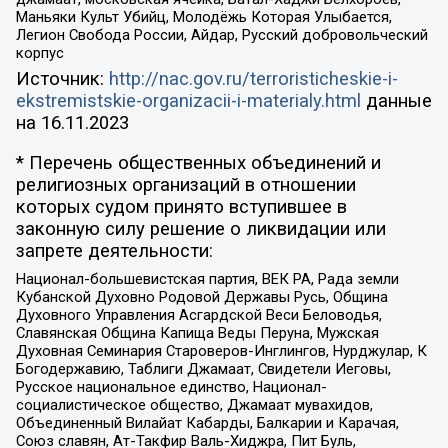
Маньяки Культ Убийц, Молодёжь Которая Улыбается,
Легион Свобода России, Айдар, Русский добровольческий
корпус
Источник:
http://nac.gov.ru/terroristicheskie-i-
ekstremistskie-organizacii-i-materialy.html
данные
на
16.11.2023
* Перечень общественных объединений и
религиозных организаций в отношении
которых судом принято вступившее в
законную силу решение о ликвидации или
запрете деятельности:
Национал-большевистская партия, ВЕК РА, Рада земли
Кубанской Духовно Родовой Державы Русь, Община
Духовного Управления Асгардской Веси Беловодья,
Славянская Община Капища Веды Перуна, Мужская
Духовная Семинария Староверов-Инглингов, Нурджулар, К
Богодержавию, Таблиги Джамаат, Свидетели Иеговы,
Русское национальное единство, Национал-
социалистическое общество, Джамаат мувахидов,
Объединенный Вилайат Кабарды, Балкарии и Карачая,
Союз славян, Ат-Такфир Валь-Хиджра, Пит Буль,