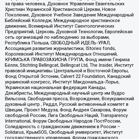
за права человека, Духовное Управление Евангельских
Христиан Украинской Христианской Церкви, Новое
Поколение, Духовное Учебное Заведение Международный
Библейский Колледж, Международное христианское
движение, Всемирный Институт Саентологических
Предприятий, Церковь Духовной Технологии, Европейская
сеть организаций по наблюдению за выборами,
Республика Польша, СВОБОДНЫЙ ИДЕЛЬ-УРАЛ,
Ассоциация развития журналистики, IStories fonds,
Королевский Институт Международных Отношений,
КРИМСЬКА ПРАВОЗАХИСНА ГРУПА, Фонд имени Генриха
Бёлля, Stichting Bellingcat, Bellingcat Ltd, The Insider, Институт
правовой инициативы Центральной и Восточной Европы,
Фонд Открытой Эстонии, Calvert 22 Foundation, Канадский
украинский конгресс, Институт Макдональда-Лорье,
Украинская национальная федерация Канады,
Декабристы, Международный научный центр им Вудро
Вильсона, Свободная пресса, Возрождение, Всеукраинский
духовный центр , Риддл, Русский антивоенный комитет в
Швеции, Проект Медуза, Фонд Андрея Сахарова, Форум
свободной России, Лига Свободных Наций, Transparеncy
International, Форум Свободных Народов ПостРоссии,
Солидарность с гражданским движением в России –
Solidarus, КрымSOS, Свободный университет, Институт
государственного управления, Форум гражданского