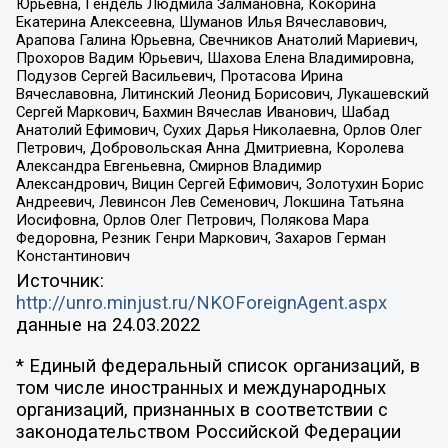
Юрьевна, Гендель Людмила Залмановна, Кокорина
Екатерина Алексеевна, Шуманов Илья Вячеславович,
Арапова Галина Юрьевна, Свечников Анатолий Мариевич,
Прохоров Вадим Юрьевич, Шахова Елена Владимировна,
Подузов Сергей Васильевич, Протасова Ирина
Вячеславовна, Литинский Леонид Борисович, Лукашевский
Сергей Маркович, Бахмин Вячеслав Иванович, Шабад
Анатолий Ефимович, Сухих Дарья Николаевна, Орлов Олег
Петрович, Добровольская Анна Дмитриевна, Королева
Александра Евгеньевна, Смирнов Владимир
Александрович, Вицин Сергей Ефимович, Золотухин Борис
Андреевич, Левинсон Лев Семенович, Локшина Татьяна
Иосифовна, Орлов Олег Петрович, Полякова Мара
Федоровна, Резник Генри Маркович, Захаров Герман
Константинович
Источник:
http://unro.minjust.ru/NKOForeignAgent.aspx
данные на
24.03.2022
* Единый федеральный список организаций, в
том числе иностранных и международных
организаций, признанных в соответствии с
законодательством Российской Федерации