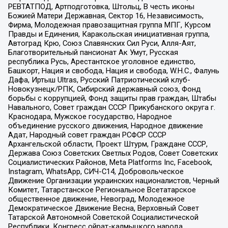
РЕВТАТПОД, Артподготовка, Штольц, В честь иконы
Божией Матери Державная, Сектор 16, Независимость,
Фирма, Молодежная правозащитная группа МПГ, Курсом
Правды и Единения, Каракольская инициативная группа,
Автоград Крю, Союз Славянских Сил Руси, Алля-Аят,
Благотворительный пансионат Ак Умут, Русская
республика Русь, Арестантское уголовное единство,
Башкорт, Нация и свобода, Нация и свобода, W.H.С., Фалунь
Дафа, Иртыш Ultras, Русский Патриотический клуб-
Новокузнецк/РПК, Сибирский державный союз, Фонд
борьбы с коррупцией, Фонд защиты прав граждан, Штабы
Навального, Совет граждан СССР Прикубанского округа г.
Краснодара, Мужское государство, Народное
объединение русского движения, Народное движение
Адат, Народный совет граждан РСФСР СССР
Архангельской области, Проект Штурм, Граждане СССР,
Держава Союз Советских Светлых Родов, Совет Советских
Социалистических Районов, Meta Platforms Inc, Facebook,
Instagram, WhatsApp, СИЧ-С14, Добровольческое
Движение Организации украинских националистов, Черный
Комитет, Татарстанское Региональное Всетатарское
общественное движение, Невоград, Молодежное
Демократическое Движение Весна, Верховный Совет
Татарской Автономной Советской Социалистической
Республики, Конгресс ойрат-калмыцкого народа,