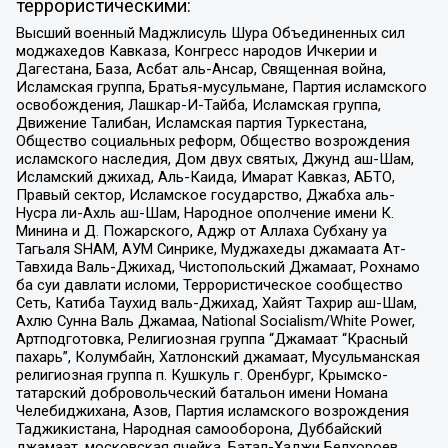
террористическими:
Высший военный Маджлисуль Шура Объединенных сил
моджахедов Кавказа, Конгресс народов Ичкерии и
Дагестана, База, Асбат аль-Ансар, Священная война,
Исламская группа, Братья-мусульмане, Партия исламского
освобождения, Лашкар-И-Тайба, Исламская группа,
Движение Талибан, Исламская партия Туркестана,
Общество социальных реформ, Общество возрождения
исламского наследия, Дом двух святых, Джунд аш-Шам,
Исламский джихад, Аль-Каида, Имарат Кавказ, АБТО,
Правый сектор, Исламское государство, Джабха аль-
Нусра ли-Ахль аш-Шам, Народное ополчение имени К.
Минина и Д. Пожарского, Аджр от Аллаха Субхану уа
Тагьаля SHAM, АУМ Синрике, Муджахеды джамаата Ат-
Тавхида Валь-Джихад, Чистопольский Джамаат, Рохнамо
ба суи давлати исломи, Террористическое сообщество
Сеть, Катиба Таухид валь-Джихад, Хайят Тахрир аш-Шам,
Ахлю Сунна Валь Джамаа, National Socialism/White Power,
Артподготовка, Религиозная группа “Джамаат “Красный
пахарь”, Колумбайн, Хатлонский джамаат, Мусульманская
религиозная группа п. Кушкуль г. Оренбург, Крымско-
татарский добровольческий батальон имени Номана
Челебиджихана, Азов, Партия исламского возрождения
Таджикистана, Народная самооборона, Дуббайский
джамаат, московская ячейка, Батал-Хаджи Белхороев,