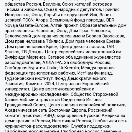
общества Россия, Беллона, Союз жителей островов
Тисима и Хабомаи, Съезд народных депутатов, Гринпис
Интернешнл, Фонд борьбы с коррупцией Инк, Завет
церквей TCCN, Агора, Всемирный фонд природы, BDR
Novaja Gazeta-Europe, Алтай проект, Образовательный дом
прав человека Чернигов, Фонд Дом Прав Человека,
Белорусский дом прав человека имени Бориса Звозскова,
Дом прав человека Тбилиси, Дом прав человека Ереван,
Дом прав человека Крым, Центр дикого лосося, TVR
Studios, ТВ Дождь, Центр европейских исследований им
Вилфрида Мартенса, Сетевое объединение журналистов
расследователей, АЛЛАТРА, За свободную Россию,
Свободная Бурятия, Uralic, UnKremlin, Международная
федерация транспортных рабочих, ИстЧам Финланд,
Гудзоновский институт, Фонд Демократического
Развития, Комитет-2024, Центрально-Европейский
университет, Центр восточноевропейских и
международных исследований, Общество Сторожевой
башни, Библии и трактатов Свидетелей Иеговы,
Гражданский Совет, Центр анализа европейской политики,
Академическая сеть Восточная Европа, Российский
комитет действия, РЭНД корпорейшн, Русская Америка за
демократию в России, Настоящая Россия, Глобальная сеть
журналистов-расследователей, Служба поддержки,
Свободная Россия Берлин, Свободная Россия Северный