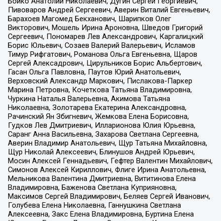
Бойко Анатолий Николаевич, Дугин Сергей Георгиевич,
Пивоваров Андрей Сергеевич, Аверин Виталий Евгеньевич,
Барахоев Магомед Бекханович, Шарипков Олег
Викторович, Мошель Ирина Ароновна, Шведов Григорий
Сергеевич, Пономарев Лев Александрович, Каргалицкий
Борис Юльевич, Созаев Валерий Валерьевич, Исламов
Тимур Рифгатович, Романова Ольга Евгеньевна, Щаров
Сергей Алексадрович, Цирульников Борис Альбертович,
Гасан Ольга Павловна, Паутов Юрий Анатольевич,
Верховский Александр Маркович, Пислакова-Паркер
Марина Петровна, Кочеткова Татьяна Владимировна,
Чуркина Наталья Валерьевна, Акимова Татьяна
Николаевна, Золотарева Екатерина Александровна,
Рачинский Ян Збигневич, Жемкова Елена Борисовна,
Гудков Лев Дмитриевич, Илларионова Юлия Юрьевна,
Саранг Анна Васильевна, Захарова Светлана Сергеевна,
Аверин Владимир Анатольевич, Щур Татьяна Михайловна,
Щур Николай Алексеевич, Блинушов Андрей Юрьевич,
Мосин Алексей Геннадьевич, Гефтер Валентин Михайлович,
Симонов Алексей Кириллович, Флиге Ирина Анатольевна,
Мельникова Валентина Дмитриевна, Вититинова Елена
Владимировна, Баженова Светлана Куприяновна,
Максимов Сергей Владимирович, Беляев Сергей Иванович,
Голубева Елена Николаевна, Ганнушкина Светлана
Алексеевна, Закс Елена Владимировна, Буртина Елена