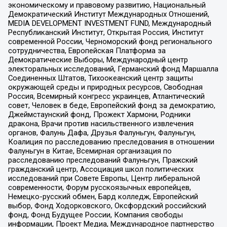
экономическому и правовому развитию, Национальный
Демократический Институт Международных Отношений,
MEDIA DEVELOPMENT INVESTMENT FUND, Международный
Республиканский Институт, Открытая Россия, Институт
современной России, Черноморский фонд регионального
сотрудничества, Европейская Платформа за
Демократические Выборы, Международный центр
электоральных исследований, Германский фонд Маршалла
Соединенных Штатов, Тихоокеанский центр защиты
окружающей среды и природных ресурсов, Свободная
Россия, Всемирный конгресс украинцев, Атлантический
совет, Человек в беде, Европейский фонд за демократию,
Джеймстаунский фонд, Прожект Хармони, Родники
дракона, Врачи против насильственного извлечения
органов, Фалунь Дафа, Друзья Фалуньгун, Фалуньгун,
Коалиция по расследованию преследования в отношении
Фалуньгун в Китае, Всемирная организация по
расследованию преследований Фалуньгун, Пражский
гражданский центр, Ассоциация школ политических
исследований при Совете Европы, Центр либеральной
современности, Форум русскоязычных европейцев,
Немецко-русский обмен, Бард колледж, Европейский
выбор, Фонд Ходорковского, Оксфордский российский
фонд, Фонд Будущее России, Компания свободы
информации, Проект Медиа, Международное партнерство