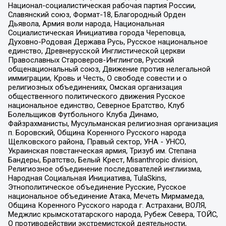
Национал-социалистическая рабочая партия России,
Славянский союз, Формат-18, Благородный Орден
Дьявола, Армия воли народа, Национальная
Социалистическая Инициатива города Череповца,
Духовно-Родовая Держава Русь, Русское национальное
единство, Древнерусской Инглистической церкви
Православных Староверов-Инглингов, Русский
общенациональный союз, Движение против нелегальной
иммиграции, Кровь и Честь, О свободе совести и о
религиозных объединениях, Омская организация
общественного политического движения Русское
национальное единство, Северное Братство, Клуб
Болельщиков Футбольного Клуба Динамо,
Файзрахманисты, Мусульманская религиозная организация
п. Боровский, Община Коренного Русского народа
Щелковского района, Правый сектор, УНА - УНСО,
Украинская повстанческая армия, Тризуб им. Степана
Бандеры, Братство, Белый Крест, Misanthropic division,
Религиозное объединение последователей инглиизма,
Народная Социальная Инициатива, TulaSkins,
Этнополитическое объединение Русские, Русское
национальное объединение Атака, Мечеть Мирмамеда,
Община Коренного Русского народа г. Астрахани, ВОЛЯ,
Меджлис крымскотатарского народа, Рубеж Севера, ТОЙС,
О противодействии экстремистской деятельности,