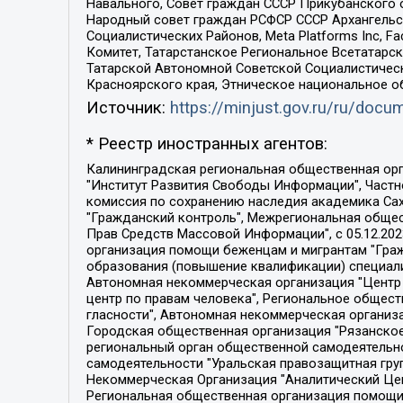
Навального, Совет граждан СССР Прикубанского 
Народный совет граждан РСФСР СССР Архангельск
Социалистических Районов, Meta Platforms Inc, 
Комитет, Татарстанское Региональное Всетатар
Татарской Автономной Советской Социалистическ
Красноярского края, Этническое национальное о
Источник:
https://minjust.gov.ru/ru/doc
* Реестр иностранных агентов:
Калининградская региональная общественная организация "Экозащита!-Женсовет", Фонд содействия защите прав и свобод граждан "Общественный вердикт", Фонд "Институт Развития Свободы Информации", Частное учреждение "Информационное агентство МЕМО. РУ", Региональная общественная организация "Общественная комиссия по сохранению наследия академика Сахарова", Фонд поддержки свободы прессы, Санкт-Петербургская общественная правозащитная организация "Гражданский контроль", Межрегиональная общественная организация "Информационно-просветительский центр "Мемориал", Региональный Фонд "Центр Защиты Прав Средств Массовой Информации", с 05.12.2023 Фонд "Центр Защиты Прав Средств массовой информации", Региональная общественная благотворительная организация помощи беженцам и мигрантам "Гражданское содействие", Негосударственное образовательное учреждение дополнительного профессионального образования (повышение квалификации) специалистов "АКАДЕМИЯ ПО ПРАВАМ ЧЕЛОВЕКА", Свердловская региональная общественная организация "Сутяжник", Автономная некоммерческая организация "Центр независимых социологических исследований", Союз общественных объединений "Российский исследовательский центр по правам человека", Региональное общественное учреждение научно-информационный центр "МЕМОРИАЛ", Некоммерческая организация "Фонд защиты гласности", Автономная некоммерческая организация "Институт прав человека", Городская общественная организация "Екатеринбургское общество "МЕМОРИАЛ", Городская общественная организация "Рязанское историко-просветительское и правозащитное общество "Мемориал" (Рязанский Мемориал), Челябинский региональный орган общественной самодеятельности – женское общественное объединение "Женщины Евразии", Челябинский региональный орган общественной самодеятельности "Уральская правозащитная группа", Фонд содействия защите здоровья и социальной справедливости имени Андрея Рылькова, Автономная Некоммерческая Организация "Аналитический Центр Юрия Левады", Автономная некоммерческая организация социальной поддержки населения "Проект Апрель", Региональная общественная организация помощи женщинам и детям, находящимся в кризисной ситуации "Информационно-методический центр "Анна", Фонд содействия развитию массовых коммуникаций и правовому просвещению "Так-так-Так", Фонд содействия устойчивому развитию "Серебряная тайга", Свердловский региональный общественный фонд социальных проектов "Новое время", "Idel.Реалии", Кавказ.Реалии, Крым.Реалии, Телеканал Настоящее Время, Татаро-башкирская служба Радио Свобода (Azatliq Radiosi), Радио Свободная Европа/Радио Свобода (PCE/PC), "Сибирь.Реалии", "Фактограф", Благотворительный фонд помощи осужденным и их семьям, Автономная некоммерческая организация "Институт глобализации и социальных движений", Фонд "В защиту прав заключенных", Частное учреждение "Центр поддержки и содействия развитию средств массовой информации", Пензенский региональный общественный благотворительный фонд "Гражданский союз", "Север.Реалии", Некоммерческая организация Фонд "Правовая инициатива", 