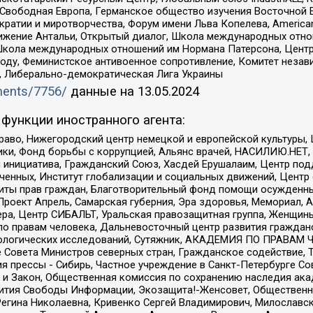
 Свободная Европа, Германское общество изучения Восточной 
и и миротворчества, Форум имени Льва Копелева, American Counci
ое движение Антальи, Открытый диалог, Школа международных отн
Школа международных отношений им Нормана Патерсона, Центр
ду, Феминистское антивоенное сопротивление, Комитет независ
а, Либерально-демократическая Лига Украины
uments/7756/
данные на
13.05.2024
функции иностранного агента:
раво, Нижегородский центр немецкой и европейской культуры,
тики, Фонд борьбы с коррупцией, Альянс врачей, НАСИЛИЮ.НЕТ,
я инициатива, Гражданский Союз, Хасдей Ерушалаим, Центр по
юченных, Институт глобализации и социальных движений, Цент
ты прав граждан, Благотворительный фонд помощи осужденным
а, Проект Апрель, Самарская губерния, Эра здоровья, Мемориал
ера, Центр СИБАЛЬТ, Уральская правозащитная группа, Женщины
по правам человека, Дальневосточный центр развития гражданс
ологических исследований, Сутяжник, АКАДЕМИЯ ПО ПРАВАМ Ч
е Совета Министров северных стран, Гражданское содействие,
я прессы - Сибирь, Частное учреждение в Санкт-Петербурге С
 и Закон, Общественная комиссия по сохранению наследия ак
звития Свободы Информации, Экозащита!-Женсовет, Общественн
Регина Николаевна, Кривенко Сергей Владимирович, Милославс