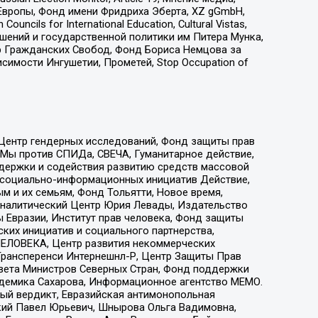
Европы, Фонд имени Фридриха Эберта, XZ gGmbH,
ls for International Education, Cultural Vistas,
ошений и государственной политики им Питера Мунка,
 Гражданских Свобод, Фонд Бориса Немцова за
имости Ингушетии, Прометей, Stop Occupation of
 Центр гендерных исследований, Фонд защиты прав
 Мы против СПИДа, СВЕЧА, Гуманитарное действие,
ддержки и содействия развитию средств массовой
р социально-информационных инициатив Действие,
 и их семьям, Фонд Тольятти, Новое время,
, Аналитический Центр Юрия Левады, Издательство
 Евразии, Институт прав человека, Фонд защиты
ких инициатив и социального партнерства,
ЕЛОВЕКА, Центр развития некоммерческих
 Трансперенси Интернешнл-Р, Центр Защиты Прав
овета Министров Северных Стран, Фонд поддержки
адемика Сахарова, Информационное агентство МЕМО.
ый вердикт, Евразийская антимонопольная
кий Павел Юрьевич, Шнырова Ольга Вадимовна,