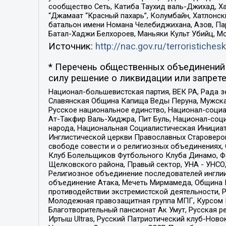
сообщество Сеть, Катиба Таухид валь-Джихад, Хай
“Джамаат “Красный пахарь”, Колумбайн, Хатлонск
батальон имени Номана Челебиджихана, Азов, Па
Батал-Хаджи Белхороев, Маньяки Культ Убийц, М
Источник:
http://nac.gov.ru/terroristichesk
* Перечень общественных объединений 
силу решение о ликвидации или запрете
Национал-большевистская партия, ВЕК РА, Рада 
Славянская Община Капища Веды Перуна, Мужская
Русское национальное единство, Национал-социа
Ат-Такфир Валь-Хиджра, Пит Буль, Национал-соц
народа, Национальная Социалистическая Инициат
Инглистической церкви Православных Староверов
свободе совести и о религиозных объединениях,
Клуб Болельщиков Футбольного Клуба Динамо, Фа
Щелковского района, Правый сектор, УНА - УНСО, У
Религиозное объединение последователей инглии
объединение Атака, Мечеть Мирмамеда, Община К
противодействии экстремистской деятельности, 
Молодежная правозащитная группа МПГ, Курсом П
Благотворительный пансионат Ак Умут, Русская ре
Иртыш Ultras, Русский Патриотический клуб-Нов