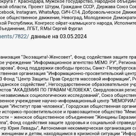
округа г. Краснодара, Мужское государство, Народное объедин
ой области, Проект Штурм, Граждане СССР, Держава Союз Сов
Facebook, Instagram, WhatsApp, СИЧ-С14, Добровольческое Движ
ское общественное движение, Невоград, Молодежное Демократ
ой Республики, Конгресс ойрат-калмыцкого народа, Исполнит
бъединение, ЛГБТ, Я.МЫ Сергей Фургал
uments/7822/
данные на
03.05.2024
Общество с ограниченной ответственностью "Радио Свободная Европа/Радио Свобода", Чешское информационное агентство "MEDIUM-ORIENT", Красноярская региональная общественная организация "Мы против СПИДа", Камалягин Денис Николаевич, Маркелов Сергей Евгеньевич, Пономарев Лев Александрович, Савицкая Людмила Алексеевна, Автономная некоммерческая организация "Центр по работе с проблемой насилия "НАСИЛИЮ.НЕТ", Межрегиональный профессиональный союз работников здравоохранения "Альянс врачей", Юридическое лицо, зарегистрированное в Латвийской Республике, SIA "Medusa Project" (регистрационный номер 40103797863, дата регистрации 10.06.2014), Некоммерческая организация "Фонд по борьбе с коррупцией", Автономная некоммерческая организация "Институт права и публичной политики", Баданин Роман Сергеевич, Гликин Максим Александрович, Железнова Мария Михайловна, Лукьянова Юлия Сергеевна, Маетная Елизавета Витальевна, Маняхин Петр Борисович, Чуракова Ольга Владимировна, Ярош Юлия Петровна, Юридическое лицо "The Insider SIA", зарегистрированное в Риге, Латвийская Республика (дата регистрации 26.06.2015), являющееся администратором доменного имени интернет-издания "The Insider SIA", https://theins.ru, Постернак Алексей Евгеньевич, Рубин Михаил Аркадьевич, Анин Роман Александрович, Юридическое лицо Istories fonds, зарегистрированное в Латвийской Республике (регистрационный номер 50008295751, дата регистрации 24.02.2020), Великовский Дмитрий Александрович, Долинина Ирина Николаевна, Мароховская Алеся Алексеевна, Шлейнов Роман Юрьевич, Шмагун Олеся Валентиновна, Общество с ограниченной ответственностью "Альтаир 2021", Общество с ограниченной ответственностью "Вега 2021", Общество с ограниченной ответственностью "Главный редактор 2021", Общество с ограниченной ответственностью "Ромашки монолит", Важенков Артем Валерьевич, Ивановская областная общественная организация "Центр гендерных исследований", Гурман Юрий Альбертович, Медиапроект "ОВД-Инфо", Егоров Владимир Владимирович, Жилинский Владимир Александрович, Общество с ограниченной ответственностью "ЗП", Иванова София Юрьевна, Карезина Инна Павловна, Кильтау Екатерина Викторовна, Петров Алексей Викторович, Пискунов Сергей Евгеньевич, Смирнов Сергей Сергеевич, Тихонов Михаил Сергеевич, Общество с ограниченной ответственностью "ЖУРНАЛИСТ-ИНОСТРАННЫЙ АГЕНТ", Арапова Галина Юрьевна, Вольтская Татьяна Анатольевна, Американская компания "Mason G.E.S. Anonymous Foundation" (США), являющаяся владельцем интернет-издания https://mnews.world/, Компания "Stichting Bellingcat", зарегистрированная в Нидерландах (дата регистрации 11.07.2018), Захаров Андрей Вячеславович, Клепиковская Екатерина Дмитриевна, Общество с ограниченной ответственностью "МЕМО", Перл Роман Александрович, Симонов Евгений Алексеевич, Соловьева Елена Анатольевна, Сотников Даниил Владимирович, Сурначева Елизавета Дмитриевна, Автономная некоммерческая организация по защите прав человека и информированию населения "Якутия – Наше Мнение", Общество с ограниченной ответственностью "Москоу диджитал медиа", с 26.01.2023 Общество с ограниченной ответственностью "Чайка Белые сады", Ветошкина Валерия Валерьевна, Заговора Максим Александрович, Межрегиональное общественное движение "Российская ЛГБТ - сеть", Оленичев Максим Владимирович, Павлов Иван Юрьевич, Скворцова Елена Сергеевна, Общество с ограниченной ответственностью "Как бы инагент", Кочетков Игорь Викторович, Общество с ограниченной ответственностью "Честные выборы", Еланчик Олег Александрович, Общество с ограниченной ответственностью "Нобелевский призыв", Гималова Регина Эмилевна, Григорьев Андрей Валерьевич, Григорьева Алина Александровна, Ассоциация по содействию защите прав призывников, альтернативнослужащих и военнослужащих "Правозащитная группа "Гражданин.Армия.Право", Хисамова Регина Фаритовна, Автономная некоммерческая организация по реализа