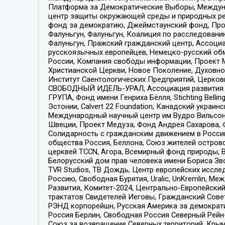
Платформа за Демократические Выборы, Междуна
центр защиты окружающей среды и природных ресу
фонд за демократию, Джеймстаунский фонд, Прож
Фалуньгун, Фалуньгун, Коалиция по расследован
Фалуньгун, Пражский гражданский центр, Ассоци
русскоязычных европейцев, Немецко-русский об
России, Компания свободы информации, Проект М
Христианской Церкви, Новое Поколение, Духовн
Институт Саентологических Предприятий, Церков
СВОБОДНЫЙ ИДЕЛЬ-УРАЛ, Ассоциация развития ж
ГРУПА, Фонд имени Генриха Бёлля, Stichting Bellin
Эстонии, Calvert 22 Foundation, Канадский укра
Международный научный центр им Вудро Вильсона
Швеции, Проект Медуза, Фонд Андрея Сахарова, Ф
Солидарность с гражданским движением в России 
общества Россия, Беллона, Союз жителей острово
церквей TCCN, Агора, Всемирный фонд природы, B
Белорусский дом прав человека имени Бориса Зво
TVR Studios, ТВ Дождь, Центр европейских иссл
Россию, Свободная Бурятия, Uralic, UnKremlin, 
Развития, Комитет-2024, Центрально-Европейски
трактатов Свидетелей Иеговы, Гражданский Совет
РЭНД корпорейшн, Русская Америка за демократи
Россия Берлин, Свободная Россия Северный Рейн-В
Союз за возвращение Северных территорий, Крымско