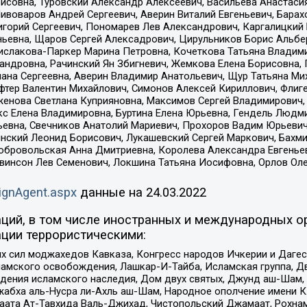
совна, Туровский Александр Алексеевич, Васильева Анастасия
Пивоваров Андрей Сергеевич, Аверин Виталий Евгеньевич, Бара
горий Сергеевич, Пономарев Лев Александрович, Каргалицкий 
ньевна, Щаров Сергей Алексадрович, Цирульников Борис Альбер
ислакова-Паркер Марина Петровна, Кочеткова Татьяна Владими
сандровна, Рачинский Ян Збигневич, Жемкова Елена Борисовна,
лана Сергеевна, Аверин Владимир Анатольевич, Щур Татьяна М
фтер Валентин Михайлович, Симонов Алексей Кириллович, Флиг
женова Светлана Куприяновна, Максимов Сергей Владимирович, 
кс Елена Владимировна, Буртина Елена Юрьевна, Гендель Людм
евна, Свечников Анатолий Мариевич, Прохоров Вадим Юрьевич
инский Леонид Борисович, Лукашевский Сергей Маркович, Бахм
Добровольская Анна Дмитриевна, Королева Александра Евгенье
евинсон Лев Семенович, Локшина Татьяна Иосифовна, Орлов Ол
ignAgent.aspx
данные на
24.03.2022
ций, в том числе иностранных и международных ор
ции террористическими:
ил моджахедов Кавказа, Конгресс народов Ичкерии и Дагеста
ламского освобождения, Лашкар-И-Тайба, Исламская группа, Дв
ения исламского наследия, Дом двух святых, Джунд аш-Шам, 
жабха аль-Нусра ли-Ахль аш-Шам, Народное ополчение имени К.
ата Ат-Тавхида Валь-Джихад, Чистопольский Джамаат, Рохнам