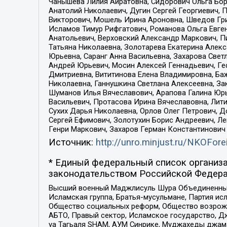
Чанышева Лилия Айратовна, Сидорович Ольга Бори
Анатолий Николаевич, Дугин Сергей Георгиевич, 
Викторович, Мошель Ирина Ароновна, Шведов Гри
Исламов Тимур Рифгатович, Романова Ольга Евге
Анатольевич, Верховский Александр Маркович, П
Татьяна Николаевна, Золотарева Екатерина Алек
Юрьевна, Саранг Анна Васильевна, Захарова Свет
Андрей Юрьевич, Мосин Алексей Геннадьевич, Ге
Дмитриевна, Вититинова Елена Владимировна, Ба
Николаевна, Ганнушкина Светлана Алексеевна, За
Шуманов Илья Вячеславович, Арапова Галина Юрь
Васильевич, Протасова Ирина Вячеславовна, Лит
Сухих Дарья Николаевна, Орлов Олег Петрович, 
Сергей Ефимович, Золотухин Борис Андреевич, Л
Генри Маркович, Захаров Герман Константинович
Источник:
http://unro.minjust.ru/NKOFore
* Единый федеральный список организа
законодательством Российской Федера
Высший военный Маджлисуль Шура Объединенных с
Исламская группа, Братья-мусульмане, Партия ис
Общество социальных реформ, Общество возрожд
АБТО, Правый сектор, Исламское государство, Д
уа Тагьаля SHAM, АУМ Синрике, Муджахеды джама