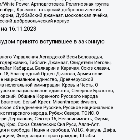
/White Power, Артподготовка, Религиозная группа
Оренбург, Крымско-татарский добровольческий
орона, Дуббайский джамаат, московская ячейка,
усский добровольческий корпус
 на
16.11.2023
судом принято вступившее в законную
вного Управления Асгардской Веси Беловодья,
годержавию, Таблиги Джамаат, Свидетели Иеговы,
айат Кабарды, Балкарии и Карачая, Союз славян,
т-18, Благородный Орден Дьявола, Армия воли
ое национальное единство, Древнерусской
 нелегальной иммиграции, Кровь и Честь, О
усское национальное единство, Северное Братство,
ровский, Община Коренного Русского народа
атство, Белый Крест, Misanthropic division,
еское объединение Русские, Русское национальное
котатарского народа, Рубеж Севера, ТОЙС, О
ри Державная, Сектор 16, Независимость, Фирма,
д Крю, Союз Славянских Сил Руси, Алля-Аят,
я и свобода, Нация и свобода, W.H.С., Фалунь Дафа,
рупцией, Фонд защиты прав граждан, Штабы