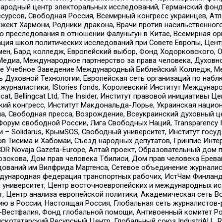
родный центр электоральных исследований, Германский фонд
рсов, Свободная Россия, Всемирный конгресс украинцев, Атла
ект Хармони, Родники дракона, Врачи против насильственного
ию преследования в отношении Фалуньгун в Китае, Всемирная о
ация школ политических исследований при Совете Европы, Цен
мен, Бард колледж, Европейский выбор, Фонд Ходорковского,
едиа, Международное партнерство за права человека, Духовно
ое Учебное Заведение Международный Библейский Колледж, М
ь Духовной Технологии, Европейская сеть организаций по наб
урналистики, IStories fonds, Королевский Институт Между
gcat, Bellingcat Ltd, The Insider, Институт правовой инициатив
инский конгресс, Институт Макдональда-Лорье, Украинская нац
, Свободная пресса, Возрождение, Всеукраинский духовный цен
орум свободной России, Лига Свободных Наций, Transparеncy I
– Solidarus, КрымSOS, Свободный университет, Институт госу
в Тисима и Хабомаи, Съезд народных депутатов, Гринпис Инте
DR Novaja Gazeta-Europe, Алтай проект, Образовательный дом 
зскова, Дом прав человека Тбилиси, Дом прав человека Ерева
едований им Вилфрида Мартенса, Сетевое объединение журнали
Международная федерация транспортных рабочих, ИстЧам Финлан
й университет, Центр восточноевропейских и международных и
, Центр анализа европейской политики, Академическая сеть Во
ю в России, Настоящая Россия, Глобальная сеть журналистов
естфалия, Фонд глобальной помощи, Антивоенный комитет России,
татарский Ресурсный Центр, Глобальный союз IndustriALL, Russi