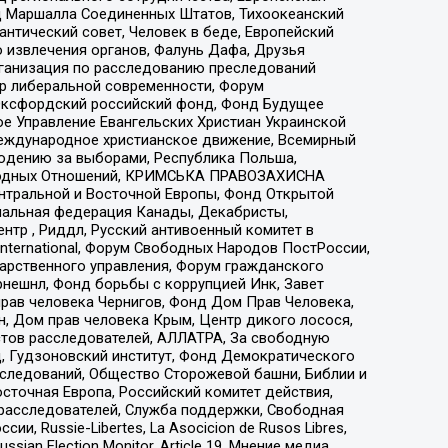
 Маршалла Соединенных Штатов, Тихоокеанский
нтический совет, Человек в беде, Европейский
 извлечения органов, Фалунь Дафа, Друзья
рганизация по расследованию преследований
тр либеральной современности, Форум
 Оксфордский российский фонд, Фонд Будущее
е Управление Евангельских Христиан Украинской
еждународное христианское движение, Всемирный
людению за выборами, Республика Польша,
народных Отношений, КРИМСЬКА ПРАВОЗАХИСНА
ы Центральной и Восточной Европы, Фонд Открытой
иональная федерация Канады, Декабристы,
тр , Риддл, Русский антивоенный комитет в
nternational, Форум Свободных Народов ПостРоссии,
дарственного управления, Форум гражданского
рнешнл, Фонд борьбы с коррупцией Инк, Завет
прав человека Чернигов, Фонд Дом Прав Человека,
н, Дом прав человека Крым, Центр дикого лосося,
стов расследователей, АЛЛАТРА, За свободную
д, Гудзоновский институт, Фонд Демократического
сследований, Общество Сторожевой башни, Библии и
сточная Европа, Российский комитет действия,
-расследователей, Служба поддержки, Свободная
 Russie-Libertes, La Asocicion de Rusos Libres,
an Election Monitor, Article 19, Мнение медиа,