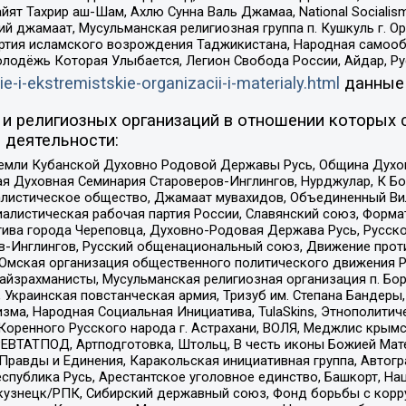
ят Тахрир аш-Шам, Ахлю Сунна Валь Джамаа, National Socialism
ий джамаат, Мусульманская религиозная группа п. Кушкуль г. 
ртия исламского возрождения Таджикистана, Народная самооб
олодёжь Которая Улыбается, Легион Свобода России, Айдар, Р
ie-i-ekstremistskie-organizacii-i-materialy.html
данные
и религиозных организаций в отношении которых 
 деятельности:
земли Кубанской Духовно Родовой Державы Русь, Община Духо
 Духовная Семинария Староверов-Инглингов, Нурджулар, К Бо
листическое общество, Джамаат мувахидов, Объединенный Вил
иалистическая рабочая партия России, Славянский союз, Форма
ива города Череповца, Духовно-Родовая Держава Русь, Русск
-Инглингов, Русский общенациональный союз, Движение против
 Омская организация общественного политического движения Р
йзрахманисты, Мусульманская религиозная организация п. Бо
краинская повстанческая армия, Тризуб им. Степана Бандеры, Бр
зма, Народная Социальная Инициатива, TulaSkins, Этнополитич
оренного Русского народа г. Астрахани, ВОЛЯ, Меджлис крымс
РЕВТАТПОД, Артподготовка, Штольц, В честь иконы Божией Мате
равды и Единения, Каракольская инициативная группа, Автогра
спублика Русь, Арестантское уголовное единство, Башкорт, Наци
окузнецк/РПК, Сибирский державный союз, Фонд борьбы с кор