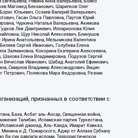
 Евгеньевна, Ривина Анна Валерьевна, Бойко
хоев Магомед Бекханович, Шарипков Олег
Борис Юльевич, Созаев Валерий Валерьевич,
тович, Гасан Ольга Павловна, Паутов Юрий
ровна, Чуркина Наталья Валерьевна, Акимова
 Гудков Лев Дмитриевич, Илларионова Юлия
ихайловна, Щур Николай Алексеевич, Блинушов
е Ирина Анатольевна, Мельникова Валентина
Беляев Сергей Иванович, Голубева Елена
ила Залмановна, Кокорина Екатерина Алексеевна,
, Шахова Елена Владимировна, Подузов Сергей
ин Вячеслав Иванович, Шабад Анатолий Ефимович,
вна, Смирнов Владимир Александрович, Вицин
ег Петрович, Полякова Мара Федоровна, Резник
ганизаций, признанных в соответствии с
на, База, Асбат аль-Ансар, Священная война,
ижение Талибан, Исламская партия Туркестана,
Исламский джихад, Аль-Каида, Имарат Кавказ,
 Минина и Д. Пожарского, Аджр от Аллаха Субхану
о ба суи давлати исломи, Террористическое