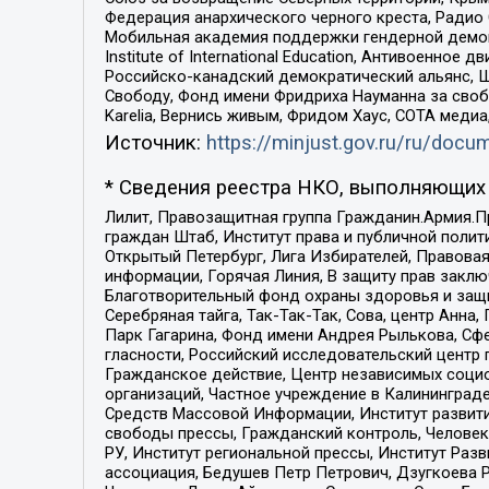
Федерация анархического черного креста, Радио
Мобильная академия поддержки гендерной демократи
Institute of International Education, Антивоенн
Российско-канадский демократический альянс, 
Свободу, Фонд имени Фридриха Науманна за свобо
Karelia, Вернись живым, Фридом Хаус, СОТА меди
Источник:
https://minjust.gov.ru/ru/doc
* Сведения реестра НКО, выполняющих 
Лилит, Правозащитная группа Гражданин.Армия.П
граждан Штаб, Институт права и публичной поли
Открытый Петербург, Лига Избирателей, Правова
информации, Горячая Линия, В защиту прав закл
Благотворительный фонд охраны здоровья и защи
Серебряная тайга, Так-Так-Так, Сова, центр Анн
Парк Гагарина, Фонд имени Андрея Рылькова, Сф
гласности, Российский исследовательский центр 
Гражданское действие, Центр независимых соци
организаций, Частное учреждение в Калининград
Средств Массовой Информации, Институт развити
свободы прессы, Гражданский контроль, Человек
РУ, Институт региональной прессы, Институт Ра
ассоциация, Бедушев Петр Петрович, Дзугкоева 