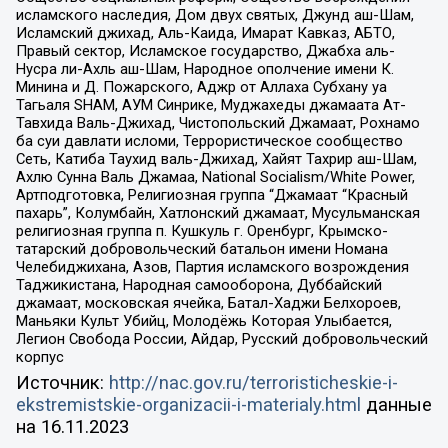
исламского наследия, Дом двух святых, Джунд аш-Шам,
Исламский джихад, Аль-Каида, Имарат Кавказ, АБТО,
Правый сектор, Исламское государство, Джабха аль-
Нусра ли-Ахль аш-Шам, Народное ополчение имени К.
Минина и Д. Пожарского, Аджр от Аллаха Субхану уа
Тагьаля SHAM, АУМ Синрике, Муджахеды джамаата Ат-
Тавхида Валь-Джихад, Чистопольский Джамаат, Рохнамо
ба суи давлати исломи, Террористическое сообщество
Сеть, Катиба Таухид валь-Джихад, Хайят Тахрир аш-Шам,
Ахлю Сунна Валь Джамаа, National Socialism/White Power,
Артподготовка, Религиозная группа “Джамаат “Красный
пахарь”, Колумбайн, Хатлонский джамаат, Мусульманская
религиозная группа п. Кушкуль г. Оренбург, Крымско-
татарский добровольческий батальон имени Номана
Челебиджихана, Азов, Партия исламского возрождения
Таджикистана, Народная самооборона, Дуббайский
джамаат, московская ячейка, Батал-Хаджи Белхороев,
Маньяки Культ Убийц, Молодёжь Которая Улыбается,
Легион Свобода России, Айдар, Русский добровольческий
корпус
Источник:
http://nac.gov.ru/terroristicheskie-i-
ekstremistskie-organizacii-i-materialy.html
данные
на
16.11.2023