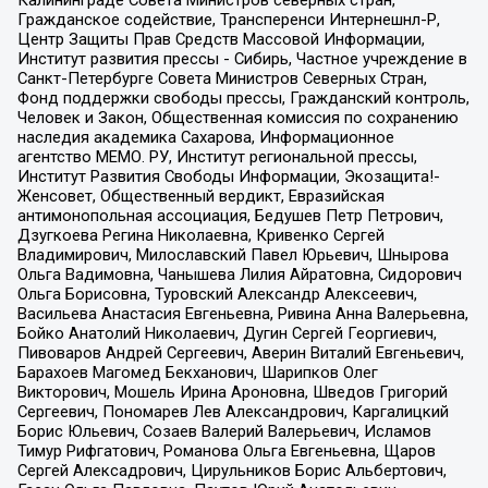
Гражданское содействие, Трансперенси Интернешнл-Р,
Центр Защиты Прав Средств Массовой Информации,
Институт развития прессы - Сибирь, Частное учреждение в
Санкт-Петербурге Совета Министров Северных Стран,
Фонд поддержки свободы прессы, Гражданский контроль,
Человек и Закон, Общественная комиссия по сохранению
наследия академика Сахарова, Информационное
агентство МЕМО. РУ, Институт региональной прессы,
Институт Развития Свободы Информации, Экозащита!-
Женсовет, Общественный вердикт, Евразийская
антимонопольная ассоциация, Бедушев Петр Петрович,
Дзугкоева Регина Николаевна, Кривенко Сергей
Владимирович, Милославский Павел Юрьевич, Шнырова
Ольга Вадимовна, Чанышева Лилия Айратовна, Сидорович
Ольга Борисовна, Туровский Александр Алексеевич,
Васильева Анастасия Евгеньевна, Ривина Анна Валерьевна,
Бойко Анатолий Николаевич, Дугин Сергей Георгиевич,
Пивоваров Андрей Сергеевич, Аверин Виталий Евгеньевич,
Барахоев Магомед Бекханович, Шарипков Олег
Викторович, Мошель Ирина Ароновна, Шведов Григорий
Сергеевич, Пономарев Лев Александрович, Каргалицкий
Борис Юльевич, Созаев Валерий Валерьевич, Исламов
Тимур Рифгатович, Романова Ольга Евгеньевна, Щаров
Сергей Алексадрович, Цирульников Борис Альбертович,