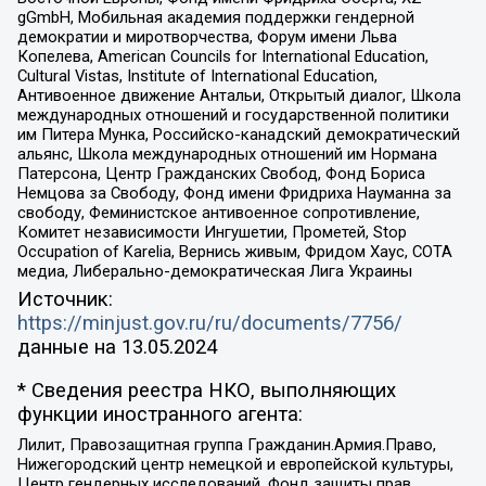
gGmbH, Мобильная академия поддержки гендерной
демократии и миротворчества, Форум имени Льва
Копелева, American Councils for International Education,
Cultural Vistas, Institute of International Education,
Антивоенное движение Антальи, Открытый диалог, Школа
международных отношений и государственной политики
им Питера Мунка, Российско-канадский демократический
альянс, Школа международных отношений им Нормана
Патерсона, Центр Гражданских Свобод, Фонд Бориса
Немцова за Свободу, Фонд имени Фридриха Науманна за
свободу, Феминистское антивоенное сопротивление,
Комитет независимости Ингушетии, Прометей, Stop
Occupation of Karelia, Вернись живым, Фридом Хаус, СОТА
медиа, Либерально-демократическая Лига Украины
Источник:
https://minjust.gov.ru/ru/documents/7756/
данные на
13.05.2024
* Сведения реестра НКО, выполняющих
функции иностранного агента:
Лилит, Правозащитная группа Гражданин.Армия.Право,
Нижегородский центр немецкой и европейской культуры,
Центр гендерных исследований, Фонд защиты прав