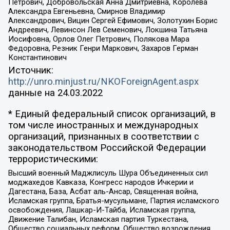
Петрович, Добровольская Анна Дмитриевна, Королева
Александра Евгеньевна, Смирнов Владимир
Александрович, Вицин Сергей Ефимович, Золотухин Борис
Андреевич, Левинсон Лев Семенович, Локшина Татьяна
Иосифовна, Орлов Олег Петрович, Полякова Мара
Федоровна, Резник Генри Маркович, Захаров Герман
Константинович
Источник:
http://unro.minjust.ru/NKOForeignAgent.aspx
данные на
24.03.2022
* Единый федеральный список организаций, в
том числе иностранных и международных
организаций, признанных в соответствии с
законодательством Российской Федерации
террористическими:
Высший военный Маджлисуль Шура Объединенных сил
моджахедов Кавказа, Конгресс народов Ичкерии и
Дагестана, База, Асбат аль-Ансар, Священная война,
Исламская группа, Братья-мусульмане, Партия исламского
освобождения, Лашкар-И-Тайба, Исламская группа,
Движение Талибан, Исламская партия Туркестана,
Общество социальных реформ, Общество возрождения