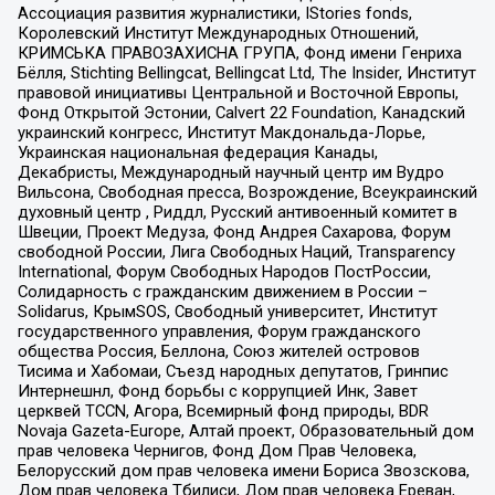
Ассоциация развития журналистики, IStories fonds,
Королевский Институт Международных Отношений,
КРИМСЬКА ПРАВОЗАХИСНА ГРУПА, Фонд имени Генриха
Бёлля, Stichting Bellingcat, Bellingcat Ltd, The Insider, Институт
правовой инициативы Центральной и Восточной Европы,
Фонд Открытой Эстонии, Calvert 22 Foundation, Канадский
украинский конгресс, Институт Макдональда-Лорье,
Украинская национальная федерация Канады,
Декабристы, Международный научный центр им Вудро
Вильсона, Свободная пресса, Возрождение, Всеукраинский
духовный центр , Риддл, Русский антивоенный комитет в
Швеции, Проект Медуза, Фонд Андрея Сахарова, Форум
свободной России, Лига Свободных Наций, Transparеncy
International, Форум Свободных Народов ПостРоссии,
Солидарность с гражданским движением в России –
Solidarus, КрымSOS, Свободный университет, Институт
государственного управления, Форум гражданского
общества Россия, Беллона, Союз жителей островов
Тисима и Хабомаи, Съезд народных депутатов, Гринпис
Интернешнл, Фонд борьбы с коррупцией Инк, Завет
церквей TCCN, Агора, Всемирный фонд природы, BDR
Novaja Gazeta-Europe, Алтай проект, Образовательный дом
прав человека Чернигов, Фонд Дом Прав Человека,
Белорусский дом прав человека имени Бориса Звозскова,
Дом прав человека Тбилиси, Дом прав человека Ереван,