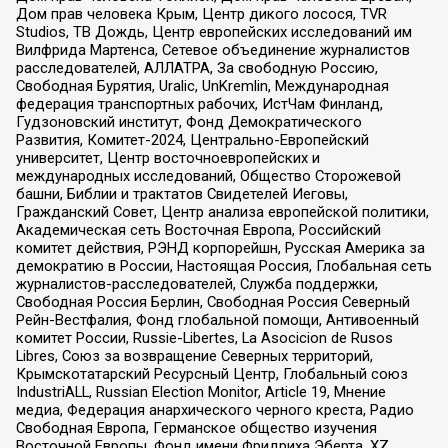
Дом прав человека Крым, Центр дикого лосося, TVR
Studios, ТВ Дождь, Центр европейских исследований им
Вилфрида Мартенса, Сетевое объединение журналистов
расследователей, АЛЛАТРА, За свободную Россию,
Свободная Бурятия, Uralic, UnKremlin, Международная
федерация транспортных рабочих, ИстЧам Финланд,
Гудзоновский институт, Фонд Демократического
Развития, Комитет-2024, Центрально-Европейский
университет, Центр восточноевропейских и
международных исследований, Общество Сторожевой
башни, Библии и трактатов Свидетелей Иеговы,
Гражданский Совет, Центр анализа европейской политики,
Академическая сеть Восточная Европа, Российский
комитет действия, РЭНД корпорейшн, Русская Америка за
демократию в России, Настоящая Россия, Глобальная сеть
журналистов-расследователей, Служба поддержки,
Свободная Россия Берлин, Свободная Россия Северный
Рейн-Вестфалия, Фонд глобальной помощи, Антивоенный
комитет России, Russie-Libertes, La Asocicion de Rusos
Libres, Союз за возвращение Северных территорий,
Крымскотатарский Ресурсный Центр, Глобальный союз
IndustriALL, Russian Election Monitor, Article 19, Мнение
медиа, Федерация анархического черного креста, Радио
Свободная Европа, Германское общество изучения
Восточной Европы, Фонд имени Фридриха Эберта, XZ