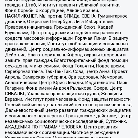
граждан Штаб, Институт права и публичной политики,
Фонд борьбы с коррупцией, Альянс врачей,
НАСИЛИЮ.НЕТ, Мы против СПИДа, СВЕЧА, Гуманитарное
действие, Открытый Петербург, Лига Избирателей,
Правовая инициатива, Гражданский Союз, Хасдей
Ерушалаим, Центр поддержки и содействия развитию
средств массовой информации, Горячая Линия, В защиту
прав заключенных, Институт глобализации и социальных
движений, Центр социально-информационных инициатив
Действие, Благотворительный фонд охраны здоровья и
защиты прав граждан, Благотворительный фонд помощи
осужденным и их семьям, Фонд Тольятти, Новое время,
Серебряная тайга, Так-Так-Так, Сова, центр Анна, Проект
Апрель, Самарская губерния, Эра здоровья, Мемориал,
Аналитический Центр Юрия Левады, Издательство Парк
Гагарина, Фонд имени Андрея Рылькова, Сфера, Центр
СИБАЛЬТ, Уральская правозащитная группа, Женщины
Евразии, Институт прав человека, Фонд защиты гласности,
Российский исследовательский центр по правам человека,
Дальневосточный центр развития гражданских инициатив
и социального партнерства, Гражданское действие, Центр
независимых социологических исследований, Сутяжник,
АКАДЕМИЯ ПО ПРАВАМ ЧЕЛОВЕКА, Центр развития
некоммерческих организаций, Частное учреждение в
Калининграде Совета Министров северных стран,