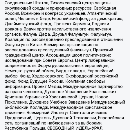
Соединенных Штатов, Тихоокеанский центр защиты
окружающей среды и природных ресурсов, Свободная
Россия, Всемирный конгресс украинцев, Атлантический
совет, Человек в беде, Европейский фонд за демократию,
Джеймстаунский фонд, Прожект Хармони, Родники
дракона, Врачи против насильственного извлечения
органов, Фалунь Дафа, Друзья Фалуньгун, Фалуньгун,
Коалиция по расследованию преследования в отношении
Фалуньгун в Китае, Всемирная организация по
расследованию преследований Фалуньгун, Пражский
гражданский центр, Ассоциация школ политических
исследований при Совете Европы, Центр либеральной
современности, Форум русскоязычных европейцев,
Немецко-русский обмен, Бард колледж, Европейский
выбор, Фонд Ходорковского, Оксфордский российский
фонд, Фонд Будущее России, Компания свободы
информации, Проект Медиа, Международное партнерство
за права человека, Духовное Управление Евангельских
Христиан Украинской Христианской Церкви, Новое
Поколение, Духовное Учебное Заведение Международный
Библейский Колледж, Международное христианское
движение, Всемирный Институт Саентологических
Предприятий, Церковь Духовной Технологии, Европейская
сеть организаций по наблюдению за выборами,
Республика Польша, СВОБОДНЫЙ ИДЕЛЬ-УРАЛ,