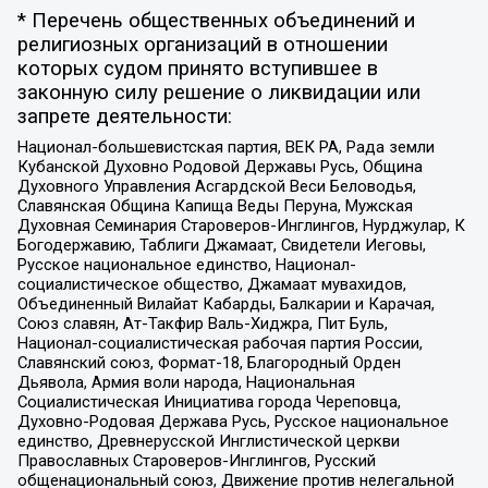
* Перечень общественных объединений и
религиозных организаций в отношении
которых судом принято вступившее в
законную силу решение о ликвидации или
запрете деятельности:
Национал-большевистская партия, ВЕК РА, Рада земли
Кубанской Духовно Родовой Державы Русь, Община
Духовного Управления Асгардской Веси Беловодья,
Славянская Община Капища Веды Перуна, Мужская
Духовная Семинария Староверов-Инглингов, Нурджулар, К
Богодержавию, Таблиги Джамаат, Свидетели Иеговы,
Русское национальное единство, Национал-
социалистическое общество, Джамаат мувахидов,
Объединенный Вилайат Кабарды, Балкарии и Карачая,
Союз славян, Ат-Такфир Валь-Хиджра, Пит Буль,
Национал-социалистическая рабочая партия России,
Славянский союз, Формат-18, Благородный Орден
Дьявола, Армия воли народа, Национальная
Социалистическая Инициатива города Череповца,
Духовно-Родовая Держава Русь, Русское национальное
единство, Древнерусской Инглистической церкви
Православных Староверов-Инглингов, Русский
общенациональный союз, Движение против нелегальной