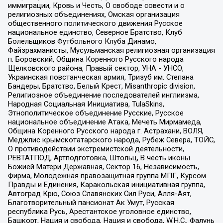
иммиграции, Кровь и Честь, О свободе совести и о
религиозных объединениях, Омская организация
общественного политического движения Русское
национальное единство, Северное Братство, Клуб
Болельщиков Футбольного Клуба Динамо,
Файзрахманисты, Мусульманская религиозная организация
п. Боровский, Община Коренного Русского народа
Щелковского района, Правый сектор, УНА - УНСО,
Украинская повстанческая армия, Тризуб им. Степана
Бандеры, Братство, Белый Крест, Misanthropic division,
Религиозное объединение последователей инглиизма,
Народная Социальная Инициатива, TulaSkins,
Этнополитическое объединение Русские, Русское
национальное объединение Атака, Мечеть Мирмамеда,
Община Коренного Русского народа г. Астрахани, ВОЛЯ,
Меджлис крымскотатарского народа, Рубеж Севера, ТОЙС,
О противодействии экстремистской деятельности,
РЕВТАТПОД, Артподготовка, Штольц, В честь иконы
Божией Матери Державная, Сектор 16, Независимость,
Фирма, Молодежная правозащитная группа МПГ, Курсом
Правды и Единения, Каракольская инициативная группа,
Автоград Крю, Союз Славянских Сил Руси, Алля-Аят,
Благотворительный пансионат Ак Умут, Русская
республика Русь, Арестантское уголовное единство,
Башкорт, Нация и свобода, Нация и свобода, W.H.С., Фалунь