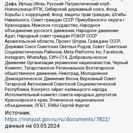
Дафа, Иртыш Ultras, Русский Патриотический клуб-
Новокузнецк/РПК, Сибирский державный союз, Фонд
борьбы с коррупцией, Фонд защиты прав граждан, Штабы
Навального, Совет граждан СССР Прикубанского округа г.
Краснодара, Мужское государство, Народное
объединение русского движения, Народное движение
Адат, Народный совет граждан РСФСР СССР
Архангельской области, Проект Штурм, Граждане СССР,
Держава Союз Советских Светлых Родов, Совет Советских
Социалистических Районов, Meta Platforms Inc, Facebook,
Instagram, WhatsApp, СИЧ-С14, Добровольческое
Движение Организации украинских националистов, Черный
Комитет, Татарстанское Региональное Всетатарское
общественное движение, Невоград, Молодежное
Демократическое Движение Весна, Верховный Совет
Татарской Автономной Советской Социалистической
Республики, Конгресс ойрат-калмыцкого народа,
Исполнительный комитет совета народных депутатов
Красноярского края, Этническое национальное
объединение, ЛГБТ, Я.МЫ Сергей Фургал
Источник:
https://minjust.gov.ru/ru/documents/7822/
данные на
03.05.2024