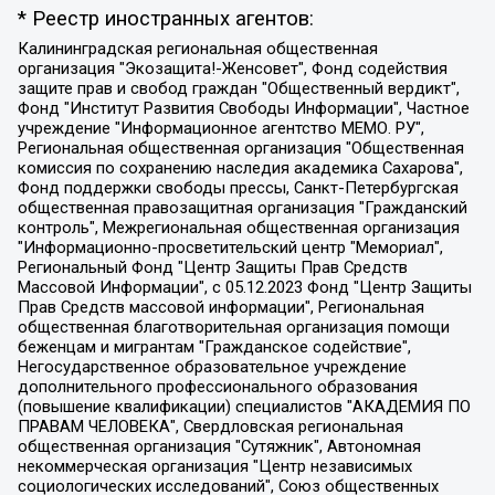
* Реестр иностранных агентов:
Калининградская региональная общественная организация "Экозащита!-Женсовет", Фонд содействия защите прав и свобод граждан "Общественный вердикт", Фонд "Институт Развития Свободы Информации", Частное учреждение "Информационное агентство МЕМО. РУ", Региональная общественная организация "Общественная комиссия по сохранению наследия академика Сахарова", Фонд поддержки свободы прессы, Санкт-Петербургская общественная правозащитная организация "Гражданский контроль", Межрегиональная общественная организация "Информационно-просветительский центр "Мемориал", Региональный Фонд "Центр Защиты Прав Средств Массовой Информации", с 05.12.2023 Фонд "Центр Защиты Прав Средств массовой информации", Региональная общественная благотворительная организация помощи беженцам и мигрантам "Гражданское содействие", Негосударственное образовательное учреждение дополнительного профессионального образования (повышение квалификации) специалистов "АКАДЕМИЯ ПО ПРАВАМ ЧЕЛОВЕКА", Свердловская региональная общественная организация "Сутяжник", Автономная некоммерческая организация "Центр независимых социологических исследований", Союз общественных объединений "Российский исследовательский центр по правам человека", Региональное общественное учреждение научно-информационный центр "МЕМОРИАЛ", Некоммерческая организация "Фонд защиты гласности", Автономная некоммерческая организация "Институт прав человека", Городская общественная организация "Екатеринбургское общество "МЕМОРИАЛ", Городская общественная организация "Рязанское историко-просветительское и правозащитное общество "Мемориал" (Рязанский Мемориал), Челябинский региональный орган общественной самодеятельности – женское общественное объединение "Женщины Евразии", Челябинский региональный орган общественной самодеятельности "Уральская правозащитная группа", Фонд содействия защите здоровья и социальной справедливости имени Андрея Рылькова, Автономная Некоммерческая Организация "Аналитический Центр Юрия Левады", Автономная некоммерческая организация социальной поддержки населения "Проект Апрель", Региональная общественная организация помощи женщинам и детям, находящимся в кризисной ситуации "Информационно-методический центр "Анна", Фонд содействия развитию массовых коммуникаций и правовому просвещению "Так-так-Так", Фонд содействия устойчивому развитию "Серебряная тайга", Свердловский региональный общественный фонд социальных проектов "Новое время", "Idel.Реалии", Кавказ.Реалии, Крым.Реалии, Телеканал Настоящее Время, Татаро-башкирская служба Радио Свобода (Azatliq Radiosi), Радио Свободная Европа/Радио Свобода (PCE/PC), "Сибирь.Реалии", "Фактограф", Благотворительный фонд помощи осужденным и их семьям, Автономная некоммерческая организация "Институт глобализации и социальных движений", Фонд "В защиту прав заключенных", Частное учреждение "Центр поддержки и содействия развитию средств массовой информации", Пензенский региональный общественный благотворительный фонд "Гражданский союз", "Север.Реалии", Некоммерческая организация Фонд "Правовая инициатива", Общество с ограниченной ответственностью "Радио Свободная Европа/Радио Свобода", Чешское информационное агентство "MEDIUM-ORIENT", Красноярская региональная общественная организация "Мы против СПИДа", Камалягин Денис Николаевич, Маркелов Сергей Евгеньевич, Пономарев Лев Александрович, Савицкая Людмила Алексеевна, Автономная некоммерческая организация "Центр по работе с проблемой насилия "НАСИЛИЮ.НЕТ", Межрегиональный профессиональный союз работников здравоохранения "Альянс врачей", Юридическое лицо, зарегистрированное в Латвийской Республике, SIA "Medusa Project" (регистрационный номер 40103797863, дата регистрации 10.06.2014), Некоммерческая организация "Фонд по борьбе с коррупцией", Автономная некоммерческая организация "Институт права и публичной политики", Баданин Роман Сергеевич, Гликин Максим Александрович, Железнова Мария Михайловна, Лукьянова Юлия Сергеевна, Маетная Елизавета Витальевна, Маняхин Петр Борисович, Чуракова Ольга Владимировна, Ярош Юлия Петровна, Юридическое лицо "The Insider SIA", зарегистрированное в Риге, Латвийская Республика (дата регистрации 26.06.2015), являющееся администратором доменного имени интернет-издания "The Insider SIA", https://theins.ru, Постернак Алексей Евгеньевич, Рубин Михаил Аркадьевич, Анин Роман Александрович, Юридическое лицо Istories fonds, зарегистрированное в Латвийской Республике (регистрационный номер 50008295751, дата регистрации 24.02.2020), Великовский Дмитрий Александрович, Долинина Ирина Николаевна, Мароховская Алеся Алексеевна, Шлейнов Роман Юрьевич, Шмагун Олеся Валентиновна, Общество с ограниченной ответственностью "Альтаир 2021", Общество с ограниченной ответственностью "Вега 2021", Общество с ограниченной ответственностью "Главный редактор 2021", Общество с ограниченной ответственностью "Ромашки монолит", Важенков Артем Валерьевич, Ивановская областная общественная организация "Центр гендерных исследований", Гурман Юрий Альбертович, Медиапроект "ОВД-Инфо", Егоров Владимир Владимирович, Жилинский Владимир Александрович, Общество с ограниченной ответственностью "ЗП", Иванова София Юрьевна, Карезина Инна Павловна, Кильтау Екатерина Викторовна, Петров Алексей Викторович, Пискунов Сергей Евгеньевич, Смирнов Сергей Сергеевич, Тихонов Михаил Сергеевич, Общество с ограниченной ответственностью "ЖУРНАЛИСТ-ИНОСТРАННЫЙ АГЕНТ", Арапова Галина Юрьевна, Вольтская Татьяна Анатольевна, Американская компания "Mason G.E.S. Anonymous Foundation" (США), являющаяся владельцем интернет-издания https://mnews.world/, Компания "Stichting Bellingcat", зарегистрированная в Нидерландах (дата регистрации 11.07.2018), Захаров Андрей Вячеславович, Клепиковская Екатерина Дмитриевна, Общество с ограниченной ответственностью "МЕМО", Перл Роман Александрович, Симонов Евгений Алексеевич, Соловьева Елена Анатольевна, Сотников Даниил Владимирович, Сурначева Елизавета Дмитриевна, Автономная некоммерческая организация по защите прав человека и информированию населения "Якутия – Наше Мнение", Общество с ограниченной ответственностью "Москоу диджитал медиа", с 26.01.2023 Общество с ограниченной ответственностью "Чайка Белые сады", Ветошкина Валерия Валерьевна, Заговора Максим Александрович, Межрегиональное общественное движение "Российская ЛГБТ - сеть", Оленичев Максим Владимирович, Павлов Иван Юрьевич, Скворцова Елена Сергеевна, Общество с ограниченной ответственностью "Как бы инагент", Кочетков Игорь Викторович, Общество с ограниченной ответственностью "Честные выборы", Еланчик Олег Александрович, Общество с ограниченной ответственностью "Нобелевский призыв", Гималова Регина Эмилевна, Григорьев Андрей Валерьевич, Григорьева Алина Александровна, Ассоциация по содействию защите прав призывников, альтернативнослужащих и военнослужащих "Правозащитная группа "Гражданин.Армия.Право", Хисамова Регина Фаритовна, Автономная некоммерческая организация по реализации социально-правовых программ "Лилит", Дальневосточное общественное движение "Маяк", Санкт-Петербургская ЛГБТ-инициативная группа "Выход", Инициативная группа ЛГБТ+ "Реверс", Алексеев Андрей Викторович, Бекбулатова Таисия Львовна, Беляев Иван Михайлович, Владыкина Елена Сергеевна, Гельман Марат Александрович, Никульшина Вероника Юрьевна, Толоконникова Надежда Андреевна, Шендерович Виктор Анатольевич, Общество с ограниченной ответственностью "Данное сообщение", Общество с ограниченной ответственностью Издательский дом "Новая глава", Айнбиндер Александра Александровна, Московский комьюнити-центр для ЛГБТ+инициатив, Благотворительный фонд развития филантропии, Deutsche Welle (Германия, Kurt-Schumacher-Strasse 3, 53113 Bonn), Борзунова Мария Михайловна, Воробьев Виктор Викторович, Голубева Анна Львовна, Константинова Алла Михайловна, Малкова Ирина Владимировна, Мурадов Мурад Абдулгалимович, Осетинская Елизавета Николаевна, Понасенков Евгений Николаевич, Ганапольский Матвей Юрьевич, Киселев Евгений Алексеевич, Борухович Ирина Григорьевна, Дремин Иван Тимофеевич, Дубровский Дмитрий Викторович, Красноярская региональная общественная организация поддержки и развития альтернативных образовательных технологий и межкультурных коммуникаций "ИНТЕРРА", Маяковская Екатерина Алексеевна, Фейгин Марк Захарович, Филимонов Андрей Викторович, Дзугкоева Регина Николаевна, Доброхотов Роман Александрович, Дудь Юрий Александрович, Елкин Сергей Владимирович, Кругликов Кирилл Игоревич, Сабунаева Мария Леонидовна, Семенов Алексей Владимирович, Шаинян Карен Багратович, Шульман Екатерина Михайловна, Асафьев Артур Валерьевич, Вахштайн Виктор Семенович, Венедиктов Алексей Алексеевич, Лушникова Екатерина Евгеньевна, Волков Леонид Михайлович, Невзоров Александр Глебович, Пархоменко Сергей Борисович, Сироткин Ярослав Николаевич, Кара-Мурза Владимир Владимирович, Баранова Наталья Владимировна, Гозман Леонид Яковлевич, Кагарлицкий Борис Юльевич, Климарев Михаил Валерьевич, Милов Владимир Станиславович, Автономная некоммерческая организация Краснодарский центр современного искусства "Типография", Моргенштерн Алишер Тагирович, Соболь Любовь Эдуардовна, Общество с ограниченной ответственностью "ЛИЗА НОРМ", Каспаров Гарри Кимович, Ходорковский Михаил Борисович, Общество с ограниченной ответственностью "Апрельские тезисы", Данилович Ирина Брониславовна, Кашин Олег Владимирович, Петров Николай Владимирович, Пивоваров Алексей Владимирович, Соколов Михаил Владимирович, Цветкова Юлия Владимировна, Чичваркин Евгений Александрович, Комитет против пыток/Команда против пыток, Общество с ограниченной ответственностью "Первый научный", Общество с ограниченной ответственностью "Вертолет и ко", Белоцерковская Вероника Борисовна, Кац Максим Евгеньевич, Лазарева Татьяна Юрьевна, Шаведдинов Руслан Табризович, Яшин Илья Валерьевич, Общество с ограниченной ответственностью "Иноагент ААВ", Алешковский Дмитрий Петрович, Альбац Евгения Марковна, Быков Дмитрий Львович, Галямина Юлия Евгеньевна, Лойко Сергей Леонидович, Мартынов Кирилл Константинович, Медведев Сергей Александрович, Крашенинников Федор Геннадиевич, Гордеева Катерина Вл