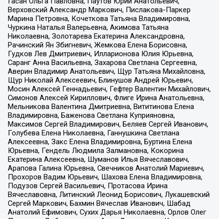
Гасан Ольга Павловна, Паутов Юрий Анатольевич,
Верховский Александр Маркович, Пислакова-Паркер
Марина Петровна, Кочеткова Татьяна Владимировна,
Чуркина Наталья Валерьевна, Акимова Татьяна
Николаевна, Золотарева Екатерина Александровна,
Рачинский Ян Збигневич, Жемкова Елена Борисовна,
Гудков Лев Дмитриевич, Илларионова Юлия Юрьевна,
Саранг Анна Васильевна, Захарова Светлана Сергеевна,
Аверин Владимир Анатольевич, Щур Татьяна Михайловна,
Щур Николай Алексеевич, Блинушов Андрей Юрьевич,
Мосин Алексей Геннадьевич, Гефтер Валентин Михайлович,
Симонов Алексей Кириллович, Флиге Ирина Анатольевна,
Мельникова Валентина Дмитриевна, Вититинова Елена
Владимировна, Баженова Светлана Куприяновна,
Максимов Сергей Владимирович, Беляев Сергей Иванович,
Голубева Елена Николаевна, Ганнушкина Светлана
Алексеевна, Закс Елена Владимировна, Буртина Елена
Юрьевна, Гендель Людмила Залмановна, Кокорина
Екатерина Алексеевна, Шуманов Илья Вячеславович,
Арапова Галина Юрьевна, Свечников Анатолий Мариевич,
Прохоров Вадим Юрьевич, Шахова Елена Владимировна,
Подузов Сергей Васильевич, Протасова Ирина
Вячеславовна, Литинский Леонид Борисович, Лукашевский
Сергей Маркович, Бахмин Вячеслав Иванович, Шабад
Анатолий Ефимович, Сухих Дарья Николаевна, Орлов Олег