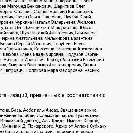
 Евгеньевна, Ривина Анна Валерьевна, Бойко
хоев Магомед Бекханович, Шарипков Олег
Борис Юльевич, Созаев Валерий Валерьевич,
тович, Гасан Ольга Павловна, Паутов Юрий
ровна, Чуркина Наталья Валерьевна, Акимова
 Гудков Лев Дмитриевич, Илларионова Юлия
ихайловна, Щур Николай Алексеевич, Блинушов
е Ирина Анатольевна, Мельникова Валентина
Беляев Сергей Иванович, Голубева Елена
ила Залмановна, Кокорина Екатерина Алексеевна,
, Шахова Елена Владимировна, Подузов Сергей
ин Вячеслав Иванович, Шабад Анатолий Ефимович,
вна, Смирнов Владимир Александрович, Вицин
ег Петрович, Полякова Мара Федоровна, Резник
ганизаций, признанных в соответствии с
на, База, Асбат аль-Ансар, Священная война,
ижение Талибан, Исламская партия Туркестана,
Исламский джихад, Аль-Каида, Имарат Кавказ,
 Минина и Д. Пожарского, Аджр от Аллаха Субхану
о ба суи давлати исломи, Террористическое