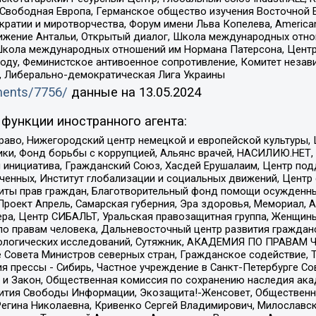
 Свободная Европа, Германское общество изучения Восточной 
и и миротворчества, Форум имени Льва Копелева, American Counci
ое движение Антальи, Открытый диалог, Школа международных отн
Школа международных отношений им Нормана Патерсона, Центр
ду, Феминистское антивоенное сопротивление, Комитет независ
а, Либерально-демократическая Лига Украины
uments/7756/
данные на
13.05.2024
функции иностранного агента:
раво, Нижегородский центр немецкой и европейской культуры,
тики, Фонд борьбы с коррупцией, Альянс врачей, НАСИЛИЮ.НЕТ,
я инициатива, Гражданский Союз, Хасдей Ерушалаим, Центр по
юченных, Институт глобализации и социальных движений, Цент
ты прав граждан, Благотворительный фонд помощи осужденным
а, Проект Апрель, Самарская губерния, Эра здоровья, Мемориал
ера, Центр СИБАЛЬТ, Уральская правозащитная группа, Женщины
по правам человека, Дальневосточный центр развития гражданс
ологических исследований, Сутяжник, АКАДЕМИЯ ПО ПРАВАМ Ч
е Совета Министров северных стран, Гражданское содействие,
я прессы - Сибирь, Частное учреждение в Санкт-Петербурге С
 и Закон, Общественная комиссия по сохранению наследия ак
звития Свободы Информации, Экозащита!-Женсовет, Общественн
Регина Николаевна, Кривенко Сергей Владимирович, Милославс