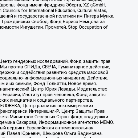
Европы, Фонд имени Фридриха Эберта, XZ gGmbH,
ls for International Education, Cultural Vistas,
ошений и государственной политики им Питера Мунка,
 Гражданских Свобод, Фонд Бориса Немцова за
имости Ингушетии, Прометей, Stop Occupation of
 Центр гендерных исследований, Фонд защиты прав
 Мы против СПИДа, СВЕЧА, Гуманитарное действие,
ддержки и содействия развитию средств массовой
р социально-информационных инициатив Действие,
 и их семьям, Фонд Тольятти, Новое время,
, Аналитический Центр Юрия Левады, Издательство
 Евразии, Институт прав человека, Фонд защиты
ких инициатив и социального партнерства,
ЕЛОВЕКА, Центр развития некоммерческих
 Трансперенси Интернешнл-Р, Центр Защиты Прав
овета Министров Северных Стран, Фонд поддержки
адемика Сахарова, Информационное агентство МЕМО.
ый вердикт, Евразийская антимонопольная
кий Павел Юрьевич, Шнырова Ольга Вадимовна,