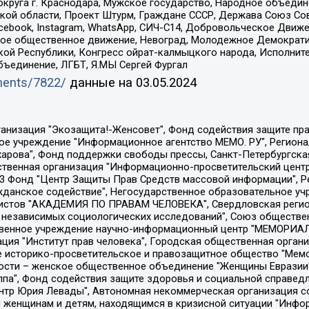
округа г. Краснодара, Мужское государство, Народное объедин
ой области, Проект Штурм, Граждане СССР, Держава Союз Сов
Facebook, Instagram, WhatsApp, СИЧ-С14, Добровольческое Движ
ское общественное движение, Невоград, Молодежное Демократ
ой Республики, Конгресс ойрат-калмыцкого народа, Исполнит
бъединение, ЛГБТ, Я.МЫ Сергей Фургал
uments/7822/
данные на
03.05.2024
Общество с ограниченной ответственностью "Радио Свободная Европа/Радио Свобода", Чешское информационное агентство "MEDIUM-ORIENT", Красноярская региональная общественная организация "Мы против СПИДа", Камалягин Денис Николаевич, Маркелов Сергей Евгеньевич, Пономарев Лев Александрович, Савицкая Людмила Алексеевна, Автономная некоммерческая организация "Центр по работе с проблемой насилия "НАСИЛИЮ.НЕТ", Межрегиональный профессиональный союз работников здравоохранения "Альянс врачей", Юридическое лицо, зарегистрированное в Латвийской Республике, SIA "Medusa Project" (регистрационный номер 40103797863, дата регистрации 10.06.2014), Некоммерческая организация "Фонд по борьбе с коррупцией", Автономная некоммерческая организация "Институт права и публичной политики", Баданин Роман Сергеевич, Гликин Максим Александрович, Железнова Мария Михайловна, Лукьянова Юлия Сергеевна, Маетная Елизавета Витальевна, Маняхин Петр Борисович, Чуракова Ольга Владимировна, Ярош Юлия Петровна, Юридическое лицо "The Insider SIA", зарегистрированное в Риге, Латвийская Республика (дата регистрации 26.06.2015), являющееся администратором доменного имени интернет-издания "The Insider SIA", https://theins.ru, Постернак Алексей Евгеньевич, Рубин Михаил Аркадьевич, Анин Роман Александрович, Юридическое лицо Istories fonds, зарегистрированное в Латвийской Республике (регистрационный номер 50008295751, дата регистрации 24.02.2020), Великовский Дмитрий Александрович, Долинина Ирина Николаевна, Мароховская Алеся Алексеевна, Шлейнов Роман Юрьевич, Шмагун Олеся Валентиновна, Общество с ограниченной ответственностью "Альтаир 2021", Общество с ограниченной ответственностью "Вега 2021", Общество с ограниченной ответственностью "Главный редактор 2021", Общество с ограниченной ответственностью "Ромашки монолит", Важенков Артем Валерьевич, Ивановская областная общественная организация "Центр гендерных исследований", Гурман Юрий Альбертович, Медиапроект "ОВД-Инфо", Егоров Владимир Владимирович, Жилинский Владимир Александрович, Общество с ограниченной ответственностью "ЗП", Иванова София Юрьевна, Карезина Инна Павловна, Кильтау Екатерина Викторовна, Петров Алексей Викторович, Пискунов Сергей Евгеньевич, Смирнов Сергей Сергеевич, Тихонов Михаил Сергеевич, Общество с ограниченной ответственностью "ЖУРНАЛИСТ-ИНОСТРАННЫЙ АГЕНТ", Арапова Галина Юрьевна, Вольтская Татьяна Анатольевна, Американская компания "Mason G.E.S. Anonymous Foundation" (США), являющаяся владельцем интернет-издания https://mnews.world/, Компания "Stichting Bellingcat", зарегистрированная в Нидерландах (дата регистрации 11.07.2018), Захаров Андрей Вячеславович, Клепиковская Екатерина Дмитриевна, Общество с ограниченной ответственностью "МЕМО", Перл Роман Александрович, Симонов Евгений Алексеевич, Соловьева Елена Анатольевна, Сотников Даниил Владимирович, Сурначева Елизавета Дмитриевна, Автономная некоммерческая организация по защите прав человека и информированию населения "Якутия – Наше Мнение", Общество с ограниченной ответственностью "Москоу диджитал медиа", с 26.01.2023 Общество с ограниченной ответственностью "Чайка Белые сады", Ветошкина Валерия Валерьевна, Заговора Максим Александрович, Межрегиональное общественное движение "Российская ЛГБТ - сеть", Оленичев Максим Владимирович, Павлов Иван Юрьевич, Скворцова Елена Сергеевна, Общество с ограниченной ответственностью "Как бы инагент", Кочетков Игорь Викторович, Общество с ограниченной ответственностью "Честные выборы", Еланчик Олег Александрович, Общество с ограниченной ответственностью "Нобелевский призыв", Гималова Регина Эмилевна, Григорьев Андрей Валерьевич, Григорьева Алина Александровна, Ассоциация по содействию защите прав призывников, альтернативнослужащих и военнослужащих "Правозащитная группа "Гражданин.Армия.Право", Хисамова Регина Фаритовна, Автономная некоммерческая организация по реализа