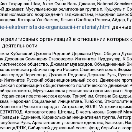
ят Тахрир аш-Шам, Ахлю Сунна Валь Джамаа, National Socialism
ий джамаат, Мусульманская религиозная группа п. Кушкуль г. 
ртия исламского возрождения Таджикистана, Народная самооб
олодёжь Которая Улыбается, Легион Свобода России, Айдар, Р
ie-i-ekstremistskie-organizacii-i-materialy.html
данные
и религиозных организаций в отношении которых 
 деятельности:
земли Кубанской Духовно Родовой Державы Русь, Община Духо
 Духовная Семинария Староверов-Инглингов, Нурджулар, К Бо
листическое общество, Джамаат мувахидов, Объединенный Вил
иалистическая рабочая партия России, Славянский союз, Форма
ива города Череповца, Духовно-Родовая Держава Русь, Русск
-Инглингов, Русский общенациональный союз, Движение против
 Омская организация общественного политического движения Р
йзрахманисты, Мусульманская религиозная организация п. Бо
краинская повстанческая армия, Тризуб им. Степана Бандеры, Бр
зма, Народная Социальная Инициатива, TulaSkins, Этнополитич
оренного Русского народа г. Астрахани, ВОЛЯ, Меджлис крымс
РЕВТАТПОД, Артподготовка, Штольц, В честь иконы Божией Мате
равды и Единения, Каракольская инициативная группа, Автогра
спублика Русь, Арестантское уголовное единство, Башкорт, Наци
окузнецк/РПК, Сибирский державный союз, Фонд борьбы с кор