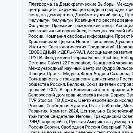
Платформа за Демократические Выборы, Междуна
центр защиты окружающей среды и природных ресу
фонд за демократию, Джеймстаунский фонд, Прож
Фалуньгун, Фалуньгун, Коалиция по расследован
Фалуньгун, Пражский гражданский центр, Ассоци
русскоязычных европейцев, Немецко-русский об
России, Компания свободы информации, Проект М
Христианской Церкви, Новое Поколение, Духовн
Институт Саентологических Предприятий, Церков
СВОБОДНЫЙ ИДЕЛЬ-УРАЛ, Ассоциация развития ж
ГРУПА, Фонд имени Генриха Бёлля, Stichting Bellin
Эстонии, Calvert 22 Foundation, Канадский укра
Международный научный центр им Вудро Вильсона
Швеции, Проект Медуза, Фонд Андрея Сахарова, Ф
Солидарность с гражданским движением в России 
общества Россия, Беллона, Союз жителей острово
церквей TCCN, Агора, Всемирный фонд природы, B
Белорусский дом прав человека имени Бориса Зво
TVR Studios, ТВ Дождь, Центр европейских иссл
Россию, Свободная Бурятия, Uralic, UnKremlin, 
Развития, Комитет-2024, Центрально-Европейски
трактатов Свидетелей Иеговы, Гражданский Совет
РЭНД корпорейшн, Русская Америка за демократи
Россия Берлин, Свободная Россия Северный Рейн-В
Союз за возвращение Северных территорий, Крымско