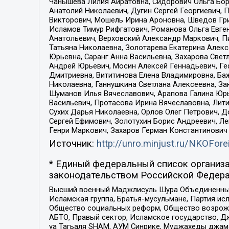
Чанышева Лилия Айратовна, Сидорович Ольга Бори
Анатолий Николаевич, Дугин Сергей Георгиевич, 
Викторович, Мошель Ирина Ароновна, Шведов Гри
Исламов Тимур Рифгатович, Романова Ольга Евге
Анатольевич, Верховский Александр Маркович, П
Татьяна Николаевна, Золотарева Екатерина Алек
Юрьевна, Саранг Анна Васильевна, Захарова Свет
Андрей Юрьевич, Мосин Алексей Геннадьевич, Ге
Дмитриевна, Вититинова Елена Владимировна, Ба
Николаевна, Ганнушкина Светлана Алексеевна, За
Шуманов Илья Вячеславович, Арапова Галина Юрь
Васильевич, Протасова Ирина Вячеславовна, Лит
Сухих Дарья Николаевна, Орлов Олег Петрович, 
Сергей Ефимович, Золотухин Борис Андреевич, Л
Генри Маркович, Захаров Герман Константинович
Источник:
http://unro.minjust.ru/NKOFore
* Единый федеральный список организа
законодательством Российской Федера
Высший военный Маджлисуль Шура Объединенных с
Исламская группа, Братья-мусульмане, Партия ис
Общество социальных реформ, Общество возрожд
АБТО, Правый сектор, Исламское государство, Д
уа Тагьаля SHAM, АУМ Синрике, Муджахеды джама