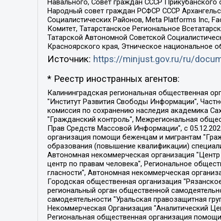
Навального, Совет граждан СССР Прикубанского 
Народный совет граждан РСФСР СССР Архангельск
Социалистических Районов, Meta Platforms Inc, 
Комитет, Татарстанское Региональное Всетатар
Татарской Автономной Советской Социалистическ
Красноярского края, Этническое национальное о
Источник:
https://minjust.gov.ru/ru/doc
* Реестр иностранных агентов:
Калининградская региональная общественная организация "Экозащита!-Женсовет", Фонд содействия защите прав и свобод граждан "Общественный вердикт", Фонд "Институт Развития Свободы Информации", Частное учреждение "Информационное агентство МЕМО. РУ", Региональная общественная организация "Общественная комиссия по сохранению наследия академика Сахарова", Фонд поддержки свободы прессы, Санкт-Петербургская общественная правозащитная организация "Гражданский контроль", Межрегиональная общественная организация "Информационно-просветительский центр "Мемориал", Региональный Фонд "Центр Защиты Прав Средств Массовой Информации", с 05.12.2023 Фонд "Центр Защиты Прав Средств массовой информации", Региональная общественная благотворительная организация помощи беженцам и мигрантам "Гражданское содействие", Негосударственное образовательное учреждение дополнительного профессионального образования (повышение квалификации) специалистов "АКАДЕМИЯ ПО ПРАВАМ ЧЕЛОВЕКА", Свердловская региональная общественная организация "Сутяжник", Автономная некоммерческая организация "Центр независимых социологических исследований", Союз общественных объединений "Российский исследовательский центр по правам человека", Региональное общественное учреждение научно-информационный центр "МЕМОРИАЛ", Некоммерческая организация "Фонд защиты гласности", Автономная некоммерческая организация "Институт прав человека", Городская общественная организация "Екатеринбургское общество "МЕМОРИАЛ", Городская общественная организация "Рязанское историко-просветительское и правозащитное общество "Мемориал" (Рязанский Мемориал), Челябинский региональный орган общественной самодеятельности – женское общественное объединение "Женщины Евразии", Челябинский региональный орган общественной самодеятельности "Уральская правозащитная группа", Фонд содействия защите здоровья и социальной справедливости имени Андрея Рылькова, Автономная Некоммерческая Организация "Аналитический Центр Юрия Левады", Автономная некоммерческая организация социальной поддержки населения "Проект Апрель", Региональная общественная организация помощи женщинам и детям, находящимся в кризисной ситуации "Информационно-методический центр "Анна", Фонд содействия развитию массовых коммуникаций и правовому просвещению "Так-так-Так", Фонд содействия устойчивому развитию "Серебряная тайга", Свердловский региональный общественный фонд социальных проектов "Новое время", "Idel.Реалии", Кавказ.Реалии, Крым.Реалии, Телеканал Настоящее Время, Татаро-башкирская служба Радио Свобода (Azatliq Radiosi), Радио Свободная Европа/Радио Свобода (PCE/PC), "Сибирь.Реалии", "Фактограф", Благотворительный фонд помощи осужденным и их семьям, Автономная некоммерческая организация "Институт глобализации и социальных движений", Фонд "В защиту прав заключенных", Частное учреждение "Центр поддержки и содействия развитию средств массовой информации", Пензенский региональный общественный благотворительный фонд "Гражданский союз", "Север.Реалии", Некоммерческая организация Фонд "Правовая инициатива", 