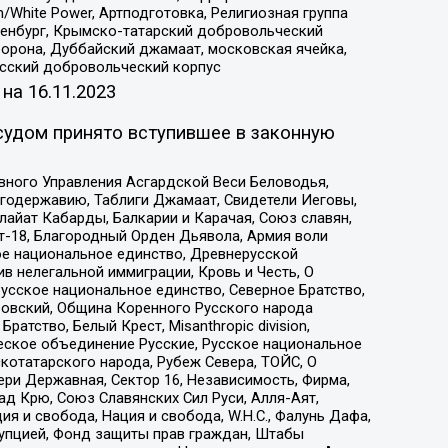
/White Power, Артподготовка, Религиозная группа
Оренбург, Крымско-татарский добровольческий
орона, Дуббайский джамаат, московская ячейка,
усский добровольческий корпус
 на
16.11.2023
судом принято вступившее в законную
вного Управления Асгардской Веси Беловодья,
годержавию, Таблиги Джамаат, Свидетели Иеговы,
айат Кабарды, Балкарии и Карачая, Союз славян,
т-18, Благородный Орден Дьявола, Армия воли
ое национальное единство, Древнерусской
 нелегальной иммиграции, Кровь и Честь, О
усское национальное единство, Северное Братство,
ровский, Община Коренного Русского народа
атство, Белый Крест, Misanthropic division,
еское объединение Русские, Русское национальное
котатарского народа, Рубеж Севера, ТОЙС, О
ри Державная, Сектор 16, Независимость, Фирма,
д Крю, Союз Славянских Сил Руси, Алля-Аят,
я и свобода, Нация и свобода, W.H.С., Фалунь Дафа,
рупцией, Фонд защиты прав граждан, Штабы