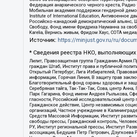
Федерация анархического черного креста, Радио
Мобильная академия поддержки гендерной демократи
Institute of International Education, Антивоенн
Российско-канадский демократический альянс, 
Свободу, Фонд имени Фридриха Науманна за свобо
Karelia, Вернись живым, Фридом Хаус, СОТА меди
Источник:
https://minjust.gov.ru/ru/doc
* Сведения реестра НКО, выполняющих 
Лилит, Правозащитная группа Гражданин.Армия.П
граждан Штаб, Институт права и публичной поли
Открытый Петербург, Лига Избирателей, Правова
информации, Горячая Линия, В защиту прав закл
Благотворительный фонд охраны здоровья и защи
Серебряная тайга, Так-Так-Так, Сова, центр Анн
Парк Гагарина, Фонд имени Андрея Рылькова, Сф
гласности, Российский исследовательский центр 
Гражданское действие, Центр независимых соци
организаций, Частное учреждение в Калининград
Средств Массовой Информации, Институт развити
свободы прессы, Гражданский контроль, Человек
РУ, Институт региональной прессы, Институт Ра
ассоциация, Бедушев Петр Петрович, Дзугкоева 