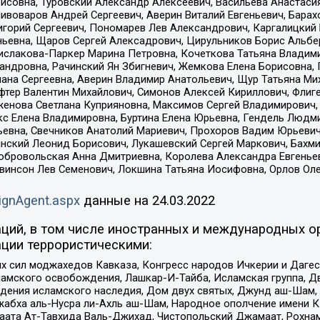
совна, Туровский Александр Алексеевич, Васильева Анастасия
Пивоваров Андрей Сергеевич, Аверин Виталий Евгеньевич, Бара
горий Сергеевич, Пономарев Лев Александрович, Каргалицкий 
ньевна, Щаров Сергей Алексадрович, Цирульников Борис Альбер
ислакова-Паркер Марина Петровна, Кочеткова Татьяна Владими
сандровна, Рачинский Ян Збигневич, Жемкова Елена Борисовна,
лана Сергеевна, Аверин Владимир Анатольевич, Щур Татьяна М
фтер Валентин Михайлович, Симонов Алексей Кириллович, Флиг
женова Светлана Куприяновна, Максимов Сергей Владимирович, 
кс Елена Владимировна, Буртина Елена Юрьевна, Гендель Людм
евна, Свечников Анатолий Мариевич, Прохоров Вадим Юрьевич
инский Леонид Борисович, Лукашевский Сергей Маркович, Бахм
Добровольская Анна Дмитриевна, Королева Александра Евгенье
евинсон Лев Семенович, Локшина Татьяна Иосифовна, Орлов Ол
ignAgent.aspx
данные на
24.03.2022
ций, в том числе иностранных и международных ор
ции террористическими:
ил моджахедов Кавказа, Конгресс народов Ичкерии и Дагеста
ламского освобождения, Лашкар-И-Тайба, Исламская группа, Дв
ения исламского наследия, Дом двух святых, Джунд аш-Шам, 
жабха аль-Нусра ли-Ахль аш-Шам, Народное ополчение имени К.
ата Ат-Тавхида Валь-Джихад, Чистопольский Джамаат, Рохнам