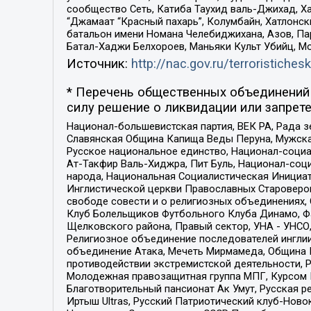
сообщество Сеть, Катиба Таухид валь-Джихад, Хай
“Джамаат “Красный пахарь”, Колумбайн, Хатлонск
батальон имени Номана Челебиджихана, Азов, Па
Батал-Хаджи Белхороев, Маньяки Культ Убийц, М
Источник:
http://nac.gov.ru/terroristichesk
* Перечень общественных объединений 
силу решение о ликвидации или запрете
Национал-большевистская партия, ВЕК РА, Рада 
Славянская Община Капища Веды Перуна, Мужская
Русское национальное единство, Национал-социа
Ат-Такфир Валь-Хиджра, Пит Буль, Национал-соц
народа, Национальная Социалистическая Инициат
Инглистической церкви Православных Староверов
свободе совести и о религиозных объединениях,
Клуб Болельщиков Футбольного Клуба Динамо, Фа
Щелковского района, Правый сектор, УНА - УНСО, У
Религиозное объединение последователей инглии
объединение Атака, Мечеть Мирмамеда, Община К
противодействии экстремистской деятельности, 
Молодежная правозащитная группа МПГ, Курсом П
Благотворительный пансионат Ак Умут, Русская ре
Иртыш Ultras, Русский Патриотический клуб-Нов