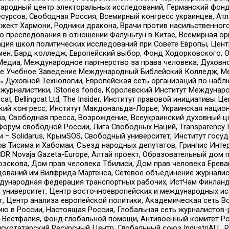
родный центр электоральных исследований, Германский фонд
рсов, Свободная Россия, Всемирный конгресс украинцев, Атла
ект Хармони, Родники дракона, Врачи против насильственного
ию преследования в отношении Фалуньгун в Китае, Всемирная о
ация школ политических исследований при Совете Европы, Цен
мен, Бард колледж, Европейский выбор, Фонд Ходорковского,
едиа, Международное партнерство за права человека, Духовно
ое Учебное Заведение Международный Библейский Колледж, М
ь Духовной Технологии, Европейская сеть организаций по наб
урналистики, IStories fonds, Королевский Институт Между
gcat, Bellingcat Ltd, The Insider, Институт правовой инициатив
инский конгресс, Институт Макдональда-Лорье, Украинская нац
, Свободная пресса, Возрождение, Всеукраинский духовный цен
орум свободной России, Лига Свободных Наций, Transparеncy I
– Solidarus, КрымSOS, Свободный университет, Институт госу
в Тисима и Хабомаи, Съезд народных депутатов, Гринпис Инте
DR Novaja Gazeta-Europe, Алтай проект, Образовательный дом 
зскова, Дом прав человека Тбилиси, Дом прав человека Ерева
едований им Вилфрида Мартенса, Сетевое объединение журнали
Международная федерация транспортных рабочих, ИстЧам Финлан
й университет, Центр восточноевропейских и международных и
, Центр анализа европейской политики, Академическая сеть Во
ю в России, Настоящая Россия, Глобальная сеть журналистов
естфалия, Фонд глобальной помощи, Антивоенный комитет России,
татарский Ресурсный Центр, Глобальный союз IndustriALL, Russi