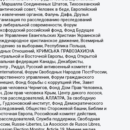
 Маршалла Соединенных Штатов, Тихоокеанский
нтический совет, Человек в беде, Европейский
 извлечения органов, Фалунь Дафа, Друзья
рганизация по расследованию преследований
тр либеральной современности, Форум
 Оксфордский российский фонд, Фонд Будущее
е Управление Евангельских Христиан Украинской
еждународное христианское движение, Всемирный
людению за выборами, Республика Польша,
народных Отношений, КРИМСЬКА ПРАВОЗАХИСНА
ы Центральной и Восточной Европы, Фонд Открытой
иональная федерация Канады, Декабристы,
тр , Риддл, Русский антивоенный комитет в
nternational, Форум Свободных Народов ПостРоссии,
дарственного управления, Форум гражданского
рнешнл, Фонд борьбы с коррупцией Инк, Завет
прав человека Чернигов, Фонд Дом Прав Человека,
н, Дом прав человека Крым, Центр дикого лосося,
стов расследователей, АЛЛАТРА, За свободную
д, Гудзоновский институт, Фонд Демократического
сследований, Общество Сторожевой башни, Библии и
сточная Европа, Российский комитет действия,
-расследователей, Служба поддержки, Свободная
 Russie-Libertes, La Asocicion de Rusos Libres,
an Election Monitor, Article 19, Мнение медиа,