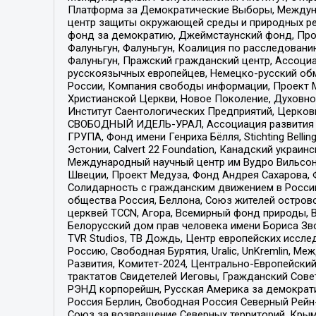
Платформа за Демократические Выборы, Междуна
центр защиты окружающей среды и природных ресу
фонд за демократию, Джеймстаунский фонд, Прож
Фалуньгун, Фалуньгун, Коалиция по расследован
Фалуньгун, Пражский гражданский центр, Ассоци
русскоязычных европейцев, Немецко-русский об
России, Компания свободы информации, Проект М
Христианской Церкви, Новое Поколение, Духовн
Институт Саентологических Предприятий, Церков
СВОБОДНЫЙ ИДЕЛЬ-УРАЛ, Ассоциация развития ж
ГРУПА, Фонд имени Генриха Бёлля, Stichting Bellin
Эстонии, Calvert 22 Foundation, Канадский укра
Международный научный центр им Вудро Вильсона
Швеции, Проект Медуза, Фонд Андрея Сахарова, Ф
Солидарность с гражданским движением в России 
общества Россия, Беллона, Союз жителей острово
церквей TCCN, Агора, Всемирный фонд природы, B
Белорусский дом прав человека имени Бориса Зво
TVR Studios, ТВ Дождь, Центр европейских иссл
Россию, Свободная Бурятия, Uralic, UnKremlin, 
Развития, Комитет-2024, Центрально-Европейски
трактатов Свидетелей Иеговы, Гражданский Совет
РЭНД корпорейшн, Русская Америка за демократи
Россия Берлин, Свободная Россия Северный Рейн-В
Союз за возвращение Северных территорий, Крымско