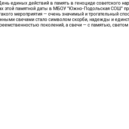
 День единых действий в память в геноциде советского на
ках этой памятной даты в МБОУ "Южно-Подольская СОШ" п
такого мероприятия — очень значимый и трогательный спос
енными свечами стало символом скорби, надежды и единс
преемственностью поколений, а свечи — с памятью, свето