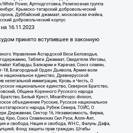
/White Power, Артподготовка, Религиозная группа
Оренбург, Крымско-татарский добровольческий
орона, Дуббайский джамаат, московская ячейка,
усский добровольческий корпус
 на
16.11.2023
судом принято вступившее в законную
вного Управления Асгардской Веси Беловодья,
годержавию, Таблиги Джамаат, Свидетели Иеговы,
айат Кабарды, Балкарии и Карачая, Союз славян,
т-18, Благородный Орден Дьявола, Армия воли
ое национальное единство, Древнерусской
 нелегальной иммиграции, Кровь и Честь, О
усское национальное единство, Северное Братство,
ровский, Община Коренного Русского народа
атство, Белый Крест, Misanthropic division,
еское объединение Русские, Русское национальное
котатарского народа, Рубеж Севера, ТОЙС, О
ри Державная, Сектор 16, Независимость, Фирма,
д Крю, Союз Славянских Сил Руси, Алля-Аят,
я и свобода, Нация и свобода, W.H.С., Фалунь Дафа,
рупцией, Фонд защиты прав граждан, Штабы