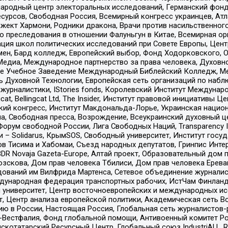
родный центр электоральных исследований, Германский фонд
рсов, Свободная Россия, Всемирный конгресс украинцев, Атла
ект Хармони, Родники дракона, Врачи против насильственного
ию преследования в отношении Фалуньгун в Китае, Всемирная о
ация школ политических исследований при Совете Европы, Цен
мен, Бард колледж, Европейский выбор, Фонд Ходорковского,
едиа, Международное партнерство за права человека, Духовно
ое Учебное Заведение Международный Библейский Колледж, М
ь Духовной Технологии, Европейская сеть организаций по наб
урналистики, IStories fonds, Королевский Институт Между
gcat, Bellingcat Ltd, The Insider, Институт правовой инициатив
инский конгресс, Институт Макдональда-Лорье, Украинская нац
, Свободная пресса, Возрождение, Всеукраинский духовный цен
орум свободной России, Лига Свободных Наций, Transparеncy I
– Solidarus, КрымSOS, Свободный университет, Институт госу
в Тисима и Хабомаи, Съезд народных депутатов, Гринпис Инте
DR Novaja Gazeta-Europe, Алтай проект, Образовательный дом 
зскова, Дом прав человека Тбилиси, Дом прав человека Ерева
едований им Вилфрида Мартенса, Сетевое объединение журнали
Международная федерация транспортных рабочих, ИстЧам Финлан
й университет, Центр восточноевропейских и международных и
, Центр анализа европейской политики, Академическая сеть Во
ю в России, Настоящая Россия, Глобальная сеть журналистов
естфалия, Фонд глобальной помощи, Антивоенный комитет России,
татарский Ресурсный Центр, Глобальный союз IndustriALL, Russi