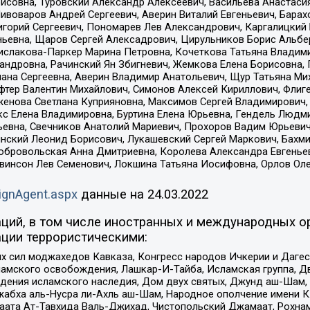
совна, Туровский Александр Алексеевич, Васильева Анастасия
Пивоваров Андрей Сергеевич, Аверин Виталий Евгеньевич, Бара
горий Сергеевич, Пономарев Лев Александрович, Каргалицкий 
ньевна, Щаров Сергей Алексадрович, Цирульников Борис Альбер
ислакова-Паркер Марина Петровна, Кочеткова Татьяна Владими
сандровна, Рачинский Ян Збигневич, Жемкова Елена Борисовна,
лана Сергеевна, Аверин Владимир Анатольевич, Щур Татьяна М
фтер Валентин Михайлович, Симонов Алексей Кириллович, Флиг
женова Светлана Куприяновна, Максимов Сергей Владимирович, 
кс Елена Владимировна, Буртина Елена Юрьевна, Гендель Людм
евна, Свечников Анатолий Мариевич, Прохоров Вадим Юрьевич
инский Леонид Борисович, Лукашевский Сергей Маркович, Бахм
Добровольская Анна Дмитриевна, Королева Александра Евгенье
евинсон Лев Семенович, Локшина Татьяна Иосифовна, Орлов Ол
ignAgent.aspx
данные на
24.03.2022
ций, в том числе иностранных и международных ор
ции террористическими:
ил моджахедов Кавказа, Конгресс народов Ичкерии и Дагеста
ламского освобождения, Лашкар-И-Тайба, Исламская группа, Дв
ения исламского наследия, Дом двух святых, Джунд аш-Шам, 
жабха аль-Нусра ли-Ахль аш-Шам, Народное ополчение имени К.
ата Ат-Тавхида Валь-Джихад, Чистопольский Джамаат, Рохнам