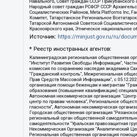
Навального, Совет граждан СССР Прикубанского 
Народный совет граждан РСФСР СССР Архангельск
Социалистических Районов, Meta Platforms Inc, 
Комитет, Татарстанское Региональное Всетатар
Татарской Автономной Советской Социалистическ
Красноярского края, Этническое национальное о
Источник:
https://minjust.gov.ru/ru/doc
* Реестр иностранных агентов:
Калининградская региональная общественная организация "Экозащита!-Женсовет", Фонд содействия защите прав и свобод граждан "Общественный вердикт", Фонд "Институт Развития Свободы Информации", Частное учреждение "Информационное агентство МЕМО. РУ", Региональная общественная организация "Общественная комиссия по сохранению наследия академика Сахарова", Фонд поддержки свободы прессы, Санкт-Петербургская общественная правозащитная организация "Гражданский контроль", Межрегиональная общественная организация "Информационно-просветительский центр "Мемориал", Региональный Фонд "Центр Защиты Прав Средств Массовой Информации", с 05.12.2023 Фонд "Центр Защиты Прав Средств массовой информации", Региональная общественная благотворительная организация помощи беженцам и мигрантам "Гражданское содействие", Негосударственное образовательное учреждение дополнительного профессионального образования (повышение квалификации) специалистов "АКАДЕМИЯ ПО ПРАВАМ ЧЕЛОВЕКА", Свердловская региональная общественная организация "Сутяжник", Автономная некоммерческая организация "Центр независимых социологических исследований", Союз общественных объединений "Российский исследовательский центр по правам человека", Региональное общественное учреждение научно-информационный центр "МЕМОРИАЛ", Некоммерческая организация "Фонд защиты гласности", Автономная некоммерческая организация "Институт прав человека", Городская общественная организация "Екатеринбургское общество "МЕМОРИАЛ", Городская общественная организация "Рязанское историко-просветительское и правозащитное общество "Мемориал" (Рязанский Мемориал), Челябинский региональный орган общественной самодеятельности – женское общественное объединение "Женщины Евразии", Челябинский региональный орган общественной самодеятельности "Уральская правозащитная группа", Фонд содействия защите здоровья и социальной справедливости имени Андрея Рылькова, Автономная Некоммерческая Организация "Аналитический Центр Юрия Левады", Автономная некоммерческая организация социальной поддержки населения "Проект Апрель", Региональная общественная организация помощи женщинам и детям, находящимся в кризисной ситуации "Информационно-методический центр "Анна", Фонд содействия развитию массовых коммуникаций и правовому просвещению "Так-так-Так", Фонд содействия устойчивому развитию "Серебряная тайга", Свердловский региональный общественный фонд социальных проектов "Новое время", "Idel.Реалии", Кавказ.Реалии, Крым.Реалии, Телеканал Настоящее Время, Татаро-башкирская служба Радио Свобода (Azatliq Radiosi), Радио Свободная Европа/Радио Свобода (PCE/PC), "Сибирь.Реалии", "Фактограф", Благотворительный фонд помощи осужденным и их семьям, Автономная некоммерческая организация "Институт глобализации и социальных движений", Фонд "В защиту прав заключенных", Частное учреждение "Центр поддержки и содействия развитию средств массовой информации", Пензенский региональный общественный благотворительный фонд "Гражданский союз", "Север.Реалии", Некоммерческая организация Фонд "Правовая инициатива", 