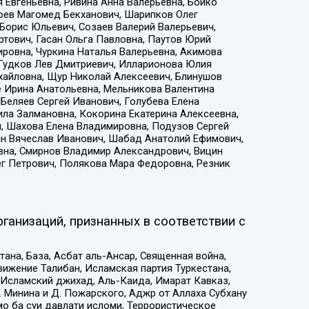
 Евгеньевна, Ривина Анна Валерьевна, Бойко
хоев Магомед Бекханович, Шарипков Олег
Борис Юльевич, Созаев Валерий Валерьевич,
тович, Гасан Ольга Павловна, Паутов Юрий
ровна, Чуркина Наталья Валерьевна, Акимова
 Гудков Лев Дмитриевич, Илларионова Юлия
ихайловна, Щур Николай Алексеевич, Блинушов
е Ирина Анатольевна, Мельникова Валентина
Беляев Сергей Иванович, Голубева Елена
ила Залмановна, Кокорина Екатерина Алексеевна,
, Шахова Елена Владимировна, Подузов Сергей
ин Вячеслав Иванович, Шабад Анатолий Ефимович,
вна, Смирнов Владимир Александрович, Вицин
ег Петрович, Полякова Мара Федоровна, Резник
ганизаций, признанных в соответствии с
на, База, Асбат аль-Ансар, Священная война,
ижение Талибан, Исламская партия Туркестана,
Исламский джихад, Аль-Каида, Имарат Кавказ,
 Минина и Д. Пожарского, Аджр от Аллаха Субхану
о ба суи давлати исломи, Террористическое