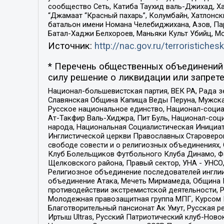
сообщество Сеть, Катиба Таухид валь-Джихад, Хай
“Джамаат “Красный пахарь”, Колумбайн, Хатлонск
батальон имени Номана Челебиджихана, Азов, Па
Батал-Хаджи Белхороев, Маньяки Культ Убийц, М
Источник:
http://nac.gov.ru/terroristichesk
* Перечень общественных объединений 
силу решение о ликвидации или запрете
Национал-большевистская партия, ВЕК РА, Рада 
Славянская Община Капища Веды Перуна, Мужская
Русское национальное единство, Национал-социа
Ат-Такфир Валь-Хиджра, Пит Буль, Национал-соц
народа, Национальная Социалистическая Инициат
Инглистической церкви Православных Староверов
свободе совести и о религиозных объединениях,
Клуб Болельщиков Футбольного Клуба Динамо, Фа
Щелковского района, Правый сектор, УНА - УНСО, У
Религиозное объединение последователей инглии
объединение Атака, Мечеть Мирмамеда, Община К
противодействии экстремистской деятельности, 
Молодежная правозащитная группа МПГ, Курсом П
Благотворительный пансионат Ак Умут, Русская ре
Иртыш Ultras, Русский Патриотический клуб-Нов