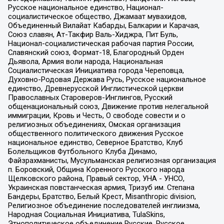
Русское национальное единство, Национал-
социалистическое общество, Джамаат мувахидов,
Объединенный Вилайат Кабарды, Балкарии и Карачая,
Союз славян, Ат-Такфир Валь-Хиджра, Пит Буль,
Национал-социалистическая рабочая партия России,
Славянский союз, Формат-18, Благородный Орден
Дьявола, Армия воли народа, Национальная
Социалистическая Инициатива города Череповца,
Духовно-Родовая Держава Русь, Русское национальное
единство, Древнерусской Инглистической церкви
Православных Староверов-Инглингов, Русский
общенациональный союз, Движение против нелегальной
иммиграции, Кровь и Честь, О свободе совести и о
религиозных объединениях, Омская организация
общественного политического движения Русское
национальное единство, Северное Братство, Клуб
Болельщиков Футбольного Клуба Динамо,
Файзрахманисты, Мусульманская религиозная организация
п. Боровский, Община Коренного Русского народа
Щелковского района, Правый сектор, УНА - УНСО,
Украинская повстанческая армия, Тризуб им. Степана
Бандеры, Братство, Белый Крест, Misanthropic division,
Религиозное объединение последователей инглиизма,
Народная Социальная Инициатива, TulaSkins,
Этнополитическое объединение Русские, Русское