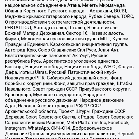
национальное объединение Атака, Мечеть Мирмамеда,
Община Коренного Русского народа г. Астрахани, ВОЛЯ,
Меджлис крымскотатарского народа, Рубеж Севера, ТОЙС,
О противодействии экстремистской деятельности,
РЕВТАТПОД, Артподготовка, Штольц, В честь иконы
Божией Матери Державная, Сектор 16, Независимость,
Фирма, Молодежная правозащитная группа МПГ, Курсом
Правды и Единения, Каракольская инициативная группа,
Автоград Крю, Союз Славянских Сил Руси, Алля-Аят,
Благотворительный пансионат Ак Умут, Русская
республика Русь, Арестантское уголовное единство,
Башкорт, Нация и свобода, Нация и свобода, W.H.С., Фалунь
Дафа, Иртыш Ultras, Русский Патриотический клуб-
Новокузнецк/РПК, Сибирский державный союз, Фонд
борьбы с коррупцией, Фонд защиты прав граждан, Штабы
Навального, Совет граждан СССР Прикубанского округа г.
Краснодара, Мужское государство, Народное
объединение русского движения, Народное движение
Адат, Народный совет граждан РСФСР СССР
Архангельской области, Проект Штурм, Граждане СССР,
Держава Союз Советских Светлых Родов, Совет Советских
Социалистических Районов, Meta Platforms Inc, Facebook,
Instagram, WhatsApp, СИЧ-С14, Добровольческое
Движение Организации украинских националистов, Черный