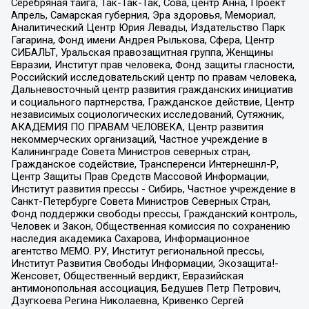
Серебряная тайга, Так-Так-Так, Сова, центр Анна, Проект
Апрель, Самарская губерния, Эра здоровья, Мемориал,
Аналитический Центр Юрия Левады, Издательство Парк
Гагарина, Фонд имени Андрея Рылькова, Сфера, Центр
СИБАЛЬТ, Уральская правозащитная группа, Женщины
Евразии, Институт прав человека, Фонд защиты гласности,
Российский исследовательский центр по правам человека,
Дальневосточный центр развития гражданских инициатив
и социального партнерства, Гражданское действие, Центр
независимых социологических исследований, Сутяжник,
АКАДЕМИЯ ПО ПРАВАМ ЧЕЛОВЕКА, Центр развития
некоммерческих организаций, Частное учреждение в
Калининграде Совета Министров северных стран,
Гражданское содействие, Трансперенси Интернешнл-Р,
Центр Защиты Прав Средств Массовой Информации,
Институт развития прессы - Сибирь, Частное учреждение в
Санкт-Петербурге Совета Министров Северных Стран,
Фонд поддержки свободы прессы, Гражданский контроль,
Человек и Закон, Общественная комиссия по сохранению
наследия академика Сахарова, Информационное
агентство МЕМО. РУ, Институт региональной прессы,
Институт Развития Свободы Информации, Экозащита!-
Женсовет, Общественный вердикт, Евразийская
антимонопольная ассоциация, Бедушев Петр Петрович,
Дзугкоева Регина Николаевна, Кривенко Сергей