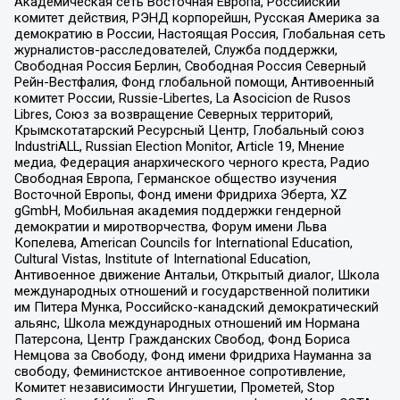
Академическая сеть Восточная Европа, Российский
комитет действия, РЭНД корпорейшн, Русская Америка за
демократию в России, Настоящая Россия, Глобальная сеть
журналистов-расследователей, Служба поддержки,
Свободная Россия Берлин, Свободная Россия Северный
Рейн-Вестфалия, Фонд глобальной помощи, Антивоенный
комитет России, Russie-Libertes, La Asocicion de Rusos
Libres, Союз за возвращение Северных территорий,
Крымскотатарский Ресурсный Центр, Глобальный союз
IndustriALL, Russian Election Monitor, Article 19, Мнение
медиа, Федерация анархического черного креста, Радио
Свободная Европа, Германское общество изучения
Восточной Европы, Фонд имени Фридриха Эберта, XZ
gGmbH, Мобильная академия поддержки гендерной
демократии и миротворчества, Форум имени Льва
Копелева, American Councils for International Education,
Cultural Vistas, Institute of International Education,
Антивоенное движение Антальи, Открытый диалог, Школа
международных отношений и государственной политики
им Питера Мунка, Российско-канадский демократический
альянс, Школа международных отношений им Нормана
Патерсона, Центр Гражданских Свобод, Фонд Бориса
Немцова за Свободу, Фонд имени Фридриха Науманна за
свободу, Феминистское антивоенное сопротивление,
Комитет независимости Ингушетии, Прометей, Stop