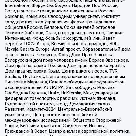
свободной России, Лига Свободных Наций, Transparеncy
International, Форум Свободных Народов ПостРоссии,
Солидарность с гражданским движением в России –
Solidarus, КрымSOS, Свободный университет, Институт
государственного управления, Форум гражданского
общества Россия, Беллона, Союз жителей островов
Тисима и Хабомаи, Съезд народных депутатов, Гринпис
Интернешнл, Фонд борьбы с коррупцией Инк, Завет
церквей TCCN, Агора, Всемирный фонд природы, BDR
Novaja Gazeta-Europe, Алтай проект, Образовательный дом
прав человека Чернигов, Фонд Дом Прав Человека,
Белорусский дом прав человека имени Бориса Звозскова,
Дом прав человека Тбилиси, Дом прав человека Ереван,
Дом прав человека Крым, Центр дикого лосося, TVR
Studios, ТВ Дождь, Центр европейских исследований им
Вилфрида Мартенса, Сетевое объединение журналистов
расследователей, АЛЛАТРА, За свободную Россию,
Свободная Бурятия, Uralic, UnKremlin, Международная
федерация транспортных рабочих, ИстЧам Финланд,
Гудзоновский институт, Фонд Демократического
Развития, Комитет-2024, Центрально-Европейский
университет, Центр восточноевропейских и
международных исследований, Общество Сторожевой
башни, Библии и трактатов Свидетелей Иеговы,
Гражданский Совет, Центр анализа европейской политики,