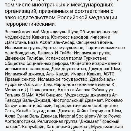
том числе иностранных и международных
организаций, признанных в соответствии с
законодательством Российской Федерации
террористическими:
Высший военный Маджлисуль Шура Объединенных сил
моджахедов Кавказа, Конгресс народов Ичкерии и
Дагестана, База, Асбат аль-Ансар, Священная война,
Исламская группа, Братья-мусульмане, Партия исламского
освобождения, Лашкар-И-Тайба, Исламская группа,
Движение Талибан, Исламская партия Туркестана,
Общество социальных реформ, Общество возрождения
исламского наследия, Дом двух святых, Джунд аш-Шам,
Исламский джихад, Аль-Каида, Имарат Кавказ, АБТО,
Правый сектор, Исламское государство, Джабха аль-
Нусра ли-Ахль аш-Шам, Народное ополчение имени К.
Минина и Д. Пожарского, Аджр от Аллаха Субхану уа
Тагьаля SHAM, АУМ Синрике, Муджахеды джамаата Ат-
Тавхида Валь-Джихад, Чистопольский Джамаат, Рохнамо
ба суи давлати исломи, Террористическое сообщество
Сеть, Катиба Таухид валь-Джихад, Хайят Тахрир аш-Шам,
Ахлю Сунна Валь Джамаа, National Socialism/White Power,
Артподготовка, Религиозная группа “Джамаат “Красный
пахарь”, Колумбайн, Хатлонский джамаат, Мусульманская