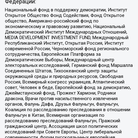
Федерации:
Национальный фонд в поддержку демократии, Институт
Открытое Общество Фонд Содействия, Фонд Открытое
общество, Американо-российский фонд по
экономическому и правовому развитию, Национальный
Демократический Институт Международных Отношений,
MEDIA DEVELOPMENT INVESTMENT FUND, Международный
Республиканский Институт, Открытая Россия, Институт
современной России, Черноморский фонд регионального
сотрудничества, Европейская Платформа за
Демократические Выборы, Международный центр
электоральных исследований, Германский фонд Маршалла
Соединенных Штатов, Тихоокеанский центр защиты
окружающей среды и природных ресурсов, Свободная
Россия, Всемирный конгресс украинцев, Атлантический
совет, Человек в беде, Европейский фонд за демократию,
Джеймстаунский фонд, Прожект Хармони, Родники
дракона, Врачи против насильственного извлечения
органов, Фалунь Дафа, Друзья Фалуньгун, Фалуньгун,
Коалиция по расследованию преследования в отношении
Фалуньгун в Китае, Всемирная организация по
расследованию преследований Фалуньгун, Пражский
гражданский центр, Ассоциация школ политических
исследований при Совете Европы, Центр либеральной
современности, Форум русскоязычных европейцев,