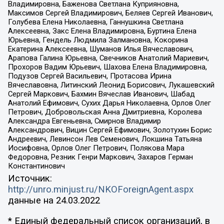
Владимировна, Баженова Светлана Куприяновна,
Максимов Сергей Владимирович, Беляев Сергей Иванович,
Голубева Елена Николаевна, Ганнушкина Светлана
Алексеевна, Закс Елена Владимировна, Буртина Елена
Юрьевна, Гендель Людмила Залмановна, Кокорина
Екатерина Алексеевна, Шуманов Илья Вячеславович,
Арапова Галина Юрьевна, Свечников Анатолий Мариевич,
Прохоров Вадим Юрьевич, Шахова Елена Владимировна,
Подузов Сергей Васильевич, Протасова Ирина
Вячеславовна, Литинский Леонид Борисович, Лукашевский
Сергей Маркович, Бахмин Вячеслав Иванович, Шабад
Анатолий Ефимович, Сухих Дарья Николаевна, Орлов Олег
Петрович, Добровольская Анна Дмитриевна, Королева
Александра Евгеньевна, Смирнов Владимир
Александрович, Вицин Сергей Ефимович, Золотухин Борис
Андреевич, Левинсон Лев Семенович, Локшина Татьяна
Иосифовна, Орлов Олег Петрович, Полякова Мара
Федоровна, Резник Генри Маркович, Захаров Герман
Константинович
Источник:
http://unro.minjust.ru/NKOForeignAgent.aspx
данные на
24.03.2022
* Единый федеральный список организаций, в