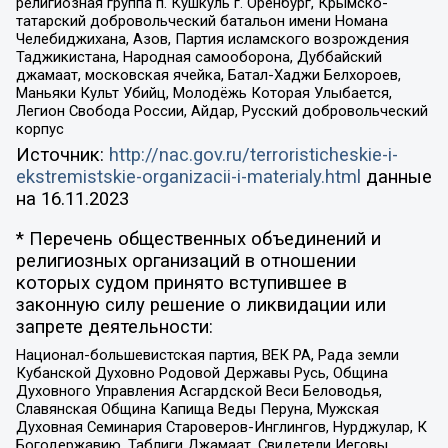
религиозная группа п. Кушкуль г. Оренбург, Крымско-
татарский добровольческий батальон имени Номана
Челебиджихана, Азов, Партия исламского возрождения
Таджикистана, Народная самооборона, Дуббайский
джамаат, московская ячейка, Батал-Хаджи Белхороев,
Маньяки Культ Убийц, Молодёжь Которая Улыбается,
Легион Свобода России, Айдар, Русский добровольческий
корпус
Источник:
http://nac.gov.ru/terroristicheskie-i-
ekstremistskie-organizacii-i-materialy.html
данные
на
16.11.2023
* Перечень общественных объединений и
религиозных организаций в отношении
которых судом принято вступившее в
законную силу решение о ликвидации или
запрете деятельности:
Национал-большевистская партия, ВЕК РА, Рада земли
Кубанской Духовно Родовой Державы Русь, Община
Духовного Управления Асгардской Веси Беловодья,
Славянская Община Капища Веды Перуна, Мужская
Духовная Семинария Староверов-Инглингов, Нурджулар, К
Богодержавию, Таблиги Джамаат, Свидетели Иеговы,