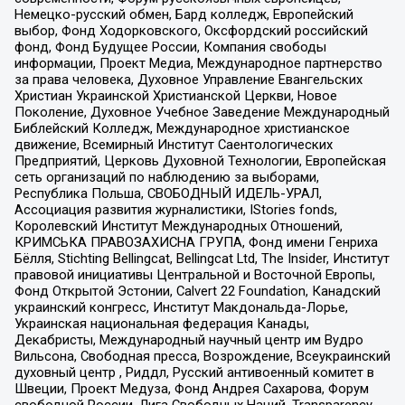
Немецко-русский обмен, Бард колледж, Европейский
выбор, Фонд Ходорковского, Оксфордский российский
фонд, Фонд Будущее России, Компания свободы
информации, Проект Медиа, Международное партнерство
за права человека, Духовное Управление Евангельских
Христиан Украинской Христианской Церкви, Новое
Поколение, Духовное Учебное Заведение Международный
Библейский Колледж, Международное христианское
движение, Всемирный Институт Саентологических
Предприятий, Церковь Духовной Технологии, Европейская
сеть организаций по наблюдению за выборами,
Республика Польша, СВОБОДНЫЙ ИДЕЛЬ-УРАЛ,
Ассоциация развития журналистики, IStories fonds,
Королевский Институт Международных Отношений,
КРИМСЬКА ПРАВОЗАХИСНА ГРУПА, Фонд имени Генриха
Бёлля, Stichting Bellingcat, Bellingcat Ltd, The Insider, Институт
правовой инициативы Центральной и Восточной Европы,
Фонд Открытой Эстонии, Calvert 22 Foundation, Канадский
украинский конгресс, Институт Макдональда-Лорье,
Украинская национальная федерация Канады,
Декабристы, Международный научный центр им Вудро
Вильсона, Свободная пресса, Возрождение, Всеукраинский
духовный центр , Риддл, Русский антивоенный комитет в
Швеции, Проект Медуза, Фонд Андрея Сахарова, Форум