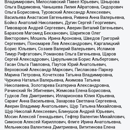
Владимирович, Милославский Павел Юрьевич, Шнырова
Ольга Вадимовна, Чанышева Лилия Айратовна, Сидорович
Ольга Борисовна, Туровский Александр Алексеевич,
Васильева Анастасия Евгеньевна, Ривина Анна Валерьевна,
Бойко Анатолий Николаевич, Дугин Сергей Георгиевич,
Пивоваров Андрей Сергеевич, Аверин Виталий Евгеньевич,
Барахоев Магомед Бекханович, Шарипков Олег
Викторович, Мошель Ирина Ароновна, Шведов Григорий
Сергеевич, Пономарев Лев Александрович, Каргалицкий
Борис Юльевич, Созаев Валерий Валерьевич, Исламов
Тимур Рифгатович, Романова Ольга Евгеньевна, Щаров
Сергей Алексадрович, Цирульников Борис Альбертович,
Гасан Ольга Павловна, Паутов Юрий Анатольевич,
Верховский Александр Маркович, Пислакова-Паркер
Марина Петровна, Кочеткова Татьяна Владимировна,
Чуркина Наталья Валерьевна, Акимова Татьяна
Николаевна, Золотарева Екатерина Александровна,
Рачинский Ян Збигневич, Жемкова Елена Борисовна,
Гудков Лев Дмитриевич, Илларионова Юлия Юрьевна,
Саранг Анна Васильевна, Захарова Светлана Сергеевна,
Аверин Владимир Анатольевич, Щур Татьяна Михайловна,
Щур Николай Алексеевич, Блинушов Андрей Юрьевич,
Мосин Алексей Геннадьевич, Гефтер Валентин Михайлович,
Симонов Алексей Кириллович, Флиге Ирина Анатольевна,
Мельникова Валентина Дмитриевна, Вититинова Елена