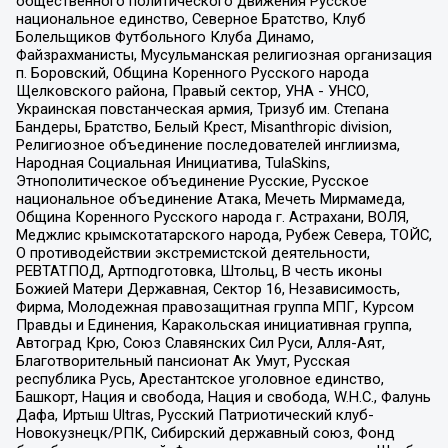
общественного политического движения Русское
национальное единство, Северное Братство, Клуб
Болельщиков Футбольного Клуба Динамо,
Файзрахманисты, Мусульманская религиозная организация
п. Боровский, Община Коренного Русского народа
Щелковского района, Правый сектор, УНА - УНСО,
Украинская повстанческая армия, Тризуб им. Степана
Бандеры, Братство, Белый Крест, Misanthropic division,
Религиозное объединение последователей инглиизма,
Народная Социальная Инициатива, TulaSkins,
Этнополитическое объединение Русские, Русское
национальное объединение Атака, Мечеть Мирмамеда,
Община Коренного Русского народа г. Астрахани, ВОЛЯ,
Меджлис крымскотатарского народа, Рубеж Севера, ТОЙС,
О противодействии экстремистской деятельности,
РЕВТАТПОД, Артподготовка, Штольц, В честь иконы
Божией Матери Державная, Сектор 16, Независимость,
Фирма, Молодежная правозащитная группа МПГ, Курсом
Правды и Единения, Каракольская инициативная группа,
Автоград Крю, Союз Славянских Сил Руси, Алля-Аят,
Благотворительный пансионат Ак Умут, Русская
республика Русь, Арестантское уголовное единство,
Башкорт, Нация и свобода, Нация и свобода, W.H.С., Фалунь
Дафа, Иртыш Ultras, Русский Патриотический клуб-
Новокузнецк/РПК, Сибирский державный союз, Фонд