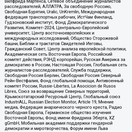
Вилфрида Мартенса, Сетевое объединение журналистов
расследователей, АЛЛАТРА, За свободную Россию,
Свободная Бурятия, Uralic, UnKremlin, Международная
федерация транспортных рабочих, ИстЧам Финланд,
Гудзоновский институт, Фонд Демократического
Развития, Комитет-2024, Центрально-Европейский
университет, Центр восточноевропейских и
международных исследований, Общество Сторожевой
башни, Библии и трактатов Свидетелей Иеговы,
Гражданский Совет, Центр анализа европейской политики,
Академическая сеть Восточная Европа, Российский
комитет действия, РЭНД корпорейшн, Русская Америка за
демократию в России, Настоящая Россия, Глобальная сеть
журналистов-расследователей, Служба поддержки,
Свободная Россия Берлин, Свободная Россия Северный
Рейн-Вестфалия, Фонд глобальной помощи, Антивоенный
комитет России, Russie-Libertes, La Asocicion de Rusos
Libres, Союз за возвращение Северных территорий,
Крымскотатарский Ресурсный Центр, Глобальный союз
IndustriALL, Russian Election Monitor, Article 19, Мнение
медиа, Федерация анархического черного креста, Радио
Свободная Европа, Германское общество изучения
Восточной Европы, Фонд имени Фридриха Эберта, XZ
gGmbH, Мобильная академия поддержки гендерной
демократии и миротворчества, Форум имени Льва