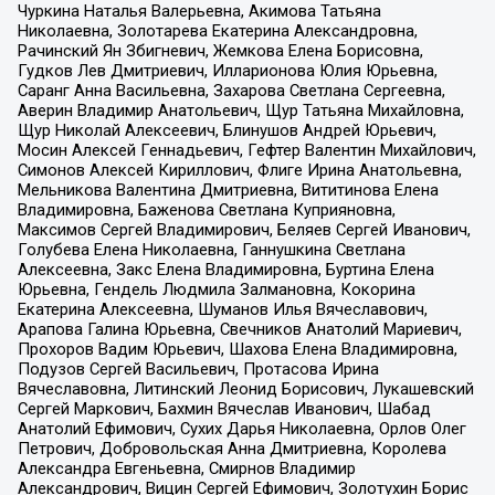
Чуркина Наталья Валерьевна, Акимова Татьяна
Николаевна, Золотарева Екатерина Александровна,
Рачинский Ян Збигневич, Жемкова Елена Борисовна,
Гудков Лев Дмитриевич, Илларионова Юлия Юрьевна,
Саранг Анна Васильевна, Захарова Светлана Сергеевна,
Аверин Владимир Анатольевич, Щур Татьяна Михайловна,
Щур Николай Алексеевич, Блинушов Андрей Юрьевич,
Мосин Алексей Геннадьевич, Гефтер Валентин Михайлович,
Симонов Алексей Кириллович, Флиге Ирина Анатольевна,
Мельникова Валентина Дмитриевна, Вититинова Елена
Владимировна, Баженова Светлана Куприяновна,
Максимов Сергей Владимирович, Беляев Сергей Иванович,
Голубева Елена Николаевна, Ганнушкина Светлана
Алексеевна, Закс Елена Владимировна, Буртина Елена
Юрьевна, Гендель Людмила Залмановна, Кокорина
Екатерина Алексеевна, Шуманов Илья Вячеславович,
Арапова Галина Юрьевна, Свечников Анатолий Мариевич,
Прохоров Вадим Юрьевич, Шахова Елена Владимировна,
Подузов Сергей Васильевич, Протасова Ирина
Вячеславовна, Литинский Леонид Борисович, Лукашевский
Сергей Маркович, Бахмин Вячеслав Иванович, Шабад
Анатолий Ефимович, Сухих Дарья Николаевна, Орлов Олег
Петрович, Добровольская Анна Дмитриевна, Королева
Александра Евгеньевна, Смирнов Владимир
Александрович, Вицин Сергей Ефимович, Золотухин Борис