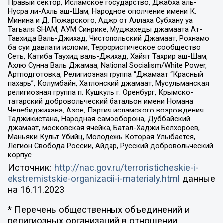
Правый сектор, Исламское государство, Джабха аль-
Нусра ли-Ахль аш-Шам, Народное ополчение имени К.
Минина и Д. Пожарского, Аджр от Аллаха Субхану уа
Тагьаля SHAM, АУМ Синрике, Муджахеды джамаата Ат-
Тавхида Валь-Джихад, Чистопольский Джамаат, Рохнамо
ба суи давлати исломи, Террористическое сообщество
Сеть, Катиба Таухид валь-Джихад, Хайят Тахрир аш-Шам,
Ахлю Сунна Валь Джамаа, National Socialism/White Power,
Артподготовка, Религиозная группа “Джамаат “Красный
пахарь”, Колумбайн, Хатлонский джамаат, Мусульманская
религиозная группа п. Кушкуль г. Оренбург, Крымско-
татарский добровольческий батальон имени Номана
Челебиджихана, Азов, Партия исламского возрождения
Таджикистана, Народная самооборона, Дуббайский
джамаат, московская ячейка, Батал-Хаджи Белхороев,
Маньяки Культ Убийц, Молодёжь Которая Улыбается,
Легион Свобода России, Айдар, Русский добровольческий
корпус
Источник:
http://nac.gov.ru/terroristicheskie-i-
ekstremistskie-organizacii-i-materialy.html
данные
на
16.11.2023
* Перечень общественных объединений и
религиозных организаций в отношении