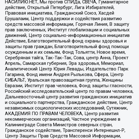
НАСИЛИЮ.НЕТ, Мы против СПИДа, СВЕЧА, Гуманитарное
действие, Открытый Петербург, Лига Избирателей,
Правовая инициатива, Гражданский Союз, Хасдей
Ерушалаим, Центр поддержки и содействия развитию
средств массовой информации, Горячая Линия, В защиту
прав заключенных, Институт глобализации и социальных
движений, Центр социально-информационных инициатив
Действие, Благотворительный фонд охраны здоровья и
защиты прав граждан, Благотворительный фонд помощи
осужденным и их семьям, Фонд Тольятти, Новое время,
Серебряная тайга, Так-Так-Так, Сова, центр Анна, Проект
Апрель, Самарская губерния, Эра здоровья, Мемориал,
Аналитический Центр Юрия Левады, Издательство Парк
Гагарина, Фонд имени Андрея Рылькова, Сфера, Центр
СИБАЛЬТ, Уральская правозащитная группа, Женщины
Евразии, Институт прав человека, Фонд защиты гласности,
Российский исследовательский центр по правам человека,
Дальневосточный центр развития гражданских инициатив
и социального партнерства, Гражданское действие, Центр
независимых социологических исследований, Сутяжник,
АКАДЕМИЯ ПО ПРАВАМ ЧЕЛОВЕКА, Центр развития
некоммерческих организаций, Частное учреждение в
Калининграде Совета Министров северных стран,
Гражданское содействие, Трансперенси Интернешнл-Р,
Центр Защиты Прав Средств Массовой Информации,