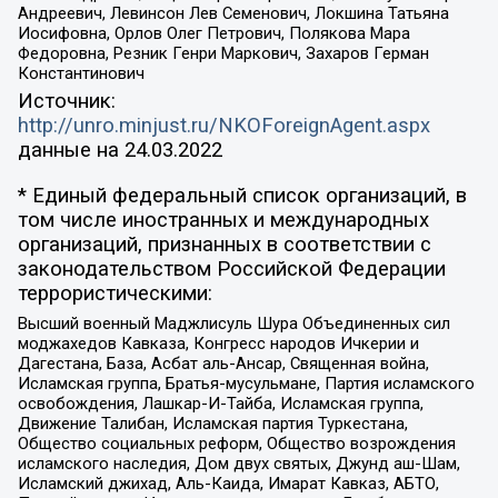
Андреевич, Левинсон Лев Семенович, Локшина Татьяна
Иосифовна, Орлов Олег Петрович, Полякова Мара
Федоровна, Резник Генри Маркович, Захаров Герман
Константинович
Источник:
http://unro.minjust.ru/NKOForeignAgent.aspx
данные на
24.03.2022
* Единый федеральный список организаций, в
том числе иностранных и международных
организаций, признанных в соответствии с
законодательством Российской Федерации
террористическими:
Высший военный Маджлисуль Шура Объединенных сил
моджахедов Кавказа, Конгресс народов Ичкерии и
Дагестана, База, Асбат аль-Ансар, Священная война,
Исламская группа, Братья-мусульмане, Партия исламского
освобождения, Лашкар-И-Тайба, Исламская группа,
Движение Талибан, Исламская партия Туркестана,
Общество социальных реформ, Общество возрождения
исламского наследия, Дом двух святых, Джунд аш-Шам,
Исламский джихад, Аль-Каида, Имарат Кавказ, АБТО,