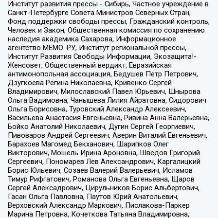
Институт развития прессы - Сибирь, Частное учреждение в
Санкт-Петербурге Совета Министров Северных Стран,
Фонд поддержки свободы прессы, Гражданский контроль,
Человек и Закон, Общественная комиссия по сохранению
наследия академика Сахарова, Информационное
агентство МЕМО. РУ, Институт региональной прессы,
Институт Развития Свободы Информации, Экозащита!-
Женсовет, Общественный вердикт, Евразийская
антимонопольная ассоциация, Бедушев Петр Петрович,
Дзугкоева Регина Николаевна, Кривенко Сергей
Владимирович, Милославский Павел Юрьевич, Шнырова
Ольга Вадимовна, Чанышева Лилия Айратовна, Сидорович
Ольга Борисовна, Туровский Александр Алексеевич,
Васильева Анастасия Евгеньевна, Ривина Анна Валерьевна,
Бойко Анатолий Николаевич, Дугин Сергей Георгиевич,
Пивоваров Андрей Сергеевич, Аверин Виталий Евгеньевич,
Барахоев Магомед Бекханович, Шарипков Олег
Викторович, Мошель Ирина Ароновна, Шведов Григорий
Сергеевич, Пономарев Лев Александрович, Каргалицкий
Борис Юльевич, Созаев Валерий Валерьевич, Исламов
Тимур Рифгатович, Романова Ольга Евгеньевна, Щаров
Сергей Алексадрович, Цирульников Борис Альбертович,
Гасан Ольга Павловна, Паутов Юрий Анатольевич,
Верховский Александр Маркович, Пислакова-Паркер
Марина Петровна, Кочеткова Татьяна Владимировна,