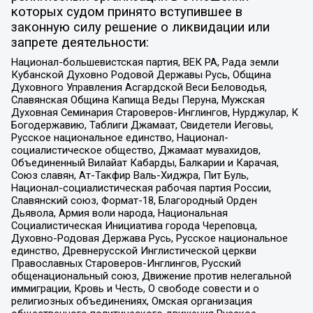
которых судом принято вступившее в
законную силу решение о ликвидации или
запрете деятельности:
Национал-большевистская партия, ВЕК РА, Рада земли
Кубанской Духовно Родовой Державы Русь, Община
Духовного Управления Асгардской Веси Беловодья,
Славянская Община Капища Веды Перуна, Мужская
Духовная Семинария Староверов-Инглингов, Нурджулар, К
Богодержавию, Таблиги Джамаат, Свидетели Иеговы,
Русское национальное единство, Национал-
социалистическое общество, Джамаат мувахидов,
Объединенный Вилайат Кабарды, Балкарии и Карачая,
Союз славян, Ат-Такфир Валь-Хиджра, Пит Буль,
Национал-социалистическая рабочая партия России,
Славянский союз, Формат-18, Благородный Орден
Дьявола, Армия воли народа, Национальная
Социалистическая Инициатива города Череповца,
Духовно-Родовая Держава Русь, Русское национальное
единство, Древнерусской Инглистической церкви
Православных Староверов-Инглингов, Русский
общенациональный союз, Движение против нелегальной
иммиграции, Кровь и Честь, О свободе совести и о
религиозных объединениях, Омская организация