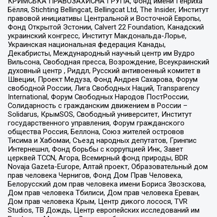
КРИМСЬКА ПРАВОЗАХИСНА ГРУПА, Фонд имени Генриха
Бёлля, Stichting Bellingcat, Bellingcat Ltd, The Insider, Институт
правовой инициативы Центральной и Восточной Европы,
Фонд Открытой Эстонии, Calvert 22 Foundation, Канадский
украинский конгресс, Институт Макдональда-Лорье,
Украинская национальная федерация Канады,
Декабристы, Международный научный центр им Вудро
Вильсона, Свободная пресса, Возрождение, Всеукраинский
духовный центр , Риддл, Русский антивоенный комитет в
Швеции, Проект Медуза, Фонд Андрея Сахарова, Форум
свободной России, Лига Свободных Наций, Transparеncy
International, Форум Свободных Народов ПостРоссии,
Солидарность с гражданским движением в России –
Solidarus, КрымSOS, Свободный университет, Институт
государственного управления, Форум гражданского
общества Россия, Беллона, Союз жителей островов
Тисима и Хабомаи, Съезд народных депутатов, Гринпис
Интернешнл, Фонд борьбы с коррупцией Инк, Завет
церквей TCCN, Агора, Всемирный фонд природы, BDR
Novaja Gazeta-Europe, Алтай проект, Образовательный дом
прав человека Чернигов, Фонд Дом Прав Человека,
Белорусский дом прав человека имени Бориса Звозскова,
Дом прав человека Тбилиси, Дом прав человека Ереван,
Дом прав человека Крым, Центр дикого лосося, TVR
Studios, ТВ Дождь, Центр европейских исследований им