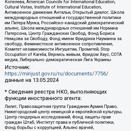
Копелева, American Councils for International Education,
Cultural Vistas, Institute of International Education,
Антивоенное движение Антальи, Открытый диалог, Школа
международных отношений и государственной политики
им Питера Мунка, Российско-канадский демократический
альянс, Школа международных отношений им Нормана
Патерсона, Центр Гражданских Свобод, Фонд Бориса
Немцова за Свободу, Фонд имени Фридриха Науманна за
свободу, Феминистское антивоенное сопротивление,
Комитет независимости Ингушетии, Прометей, Stop
Occupation of Karelia, Вернись живым, Фридом Хаус, СОТА
медиа, Либерально-демократическая Лига Украины
Источник:
https://minjust.gov.ru/ru/documents/7756/
данные на
13.05.2024
* Сведения реестра НКО, выполняющих
функции иностранного агента:
Лилит, Правозащитная группа Гражданин.Армия.Право,
Нижегородский центр немецкой и европейской культуры,
Центр гендерных исследований, Фонд защиты прав
граждан Штаб, Институт права и публичной политики,
Фонд борьбы с коррупцией, Альянс врачей,