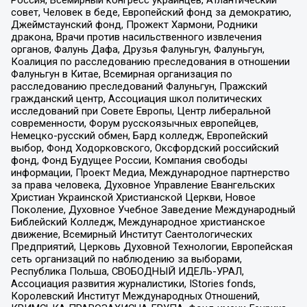
Россия, Всемирный конгресс украинцев, Атлантический
совет, Человек в беде, Европейский фонд за демократию,
Джеймстаунский фонд, Прожект Хармони, Родники
дракона, Врачи против насильственного извлечения
органов, Фалунь Дафа, Друзья Фалуньгун, Фалуньгун,
Коалиция по расследованию преследования в отношении
Фалуньгун в Китае, Всемирная организация по
расследованию преследований Фалуньгун, Пражский
гражданский центр, Ассоциация школ политических
исследований при Совете Европы, Центр либеральной
современности, Форум русскоязычных европейцев,
Немецко-русский обмен, Бард колледж, Европейский
выбор, Фонд Ходорковского, Оксфордский российский
фонд, Фонд Будущее России, Компания свободы
информации, Проект Медиа, Международное партнерство
за права человека, Духовное Управление Евангельских
Христиан Украинской Христианской Церкви, Новое
Поколение, Духовное Учебное Заведение Международный
Библейский Колледж, Международное христианское
движение, Всемирный Институт Саентологических
Предприятий, Церковь Духовной Технологии, Европейская
сеть организаций по наблюдению за выборами,
Республика Польша, СВОБОДНЫЙ ИДЕЛЬ-УРАЛ,
Ассоциация развития журналистики, IStories fonds,
Королевский Институт Международных Отношений,