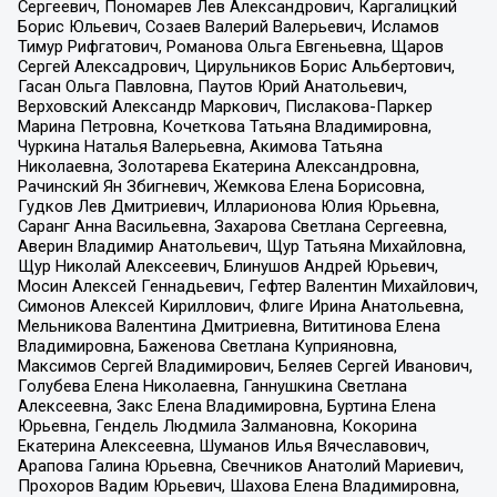
Сергеевич, Пономарев Лев Александрович, Каргалицкий
Борис Юльевич, Созаев Валерий Валерьевич, Исламов
Тимур Рифгатович, Романова Ольга Евгеньевна, Щаров
Сергей Алексадрович, Цирульников Борис Альбертович,
Гасан Ольга Павловна, Паутов Юрий Анатольевич,
Верховский Александр Маркович, Пислакова-Паркер
Марина Петровна, Кочеткова Татьяна Владимировна,
Чуркина Наталья Валерьевна, Акимова Татьяна
Николаевна, Золотарева Екатерина Александровна,
Рачинский Ян Збигневич, Жемкова Елена Борисовна,
Гудков Лев Дмитриевич, Илларионова Юлия Юрьевна,
Саранг Анна Васильевна, Захарова Светлана Сергеевна,
Аверин Владимир Анатольевич, Щур Татьяна Михайловна,
Щур Николай Алексеевич, Блинушов Андрей Юрьевич,
Мосин Алексей Геннадьевич, Гефтер Валентин Михайлович,
Симонов Алексей Кириллович, Флиге Ирина Анатольевна,
Мельникова Валентина Дмитриевна, Вититинова Елена
Владимировна, Баженова Светлана Куприяновна,
Максимов Сергей Владимирович, Беляев Сергей Иванович,
Голубева Елена Николаевна, Ганнушкина Светлана
Алексеевна, Закс Елена Владимировна, Буртина Елена
Юрьевна, Гендель Людмила Залмановна, Кокорина
Екатерина Алексеевна, Шуманов Илья Вячеславович,
Арапова Галина Юрьевна, Свечников Анатолий Мариевич,
Прохоров Вадим Юрьевич, Шахова Елена Владимировна,