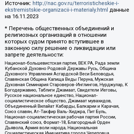
Источник:
http://nac.gov.ru/terroristicheskie-i-
ekstremistskie-organizacii-i-materialy.html
данные
на
16.11.2023
* Перечень общественных объединений и
религиозных организаций в отношении
которых судом принято вступившее в
законную силу решение о ликвидации или
запрете деятельности:
Национал-большевистская партия, ВЕК РА, Рада земли
Кубанской Духовно Родовой Державы Русь, Община
Духовного Управления Асгардской Веси Беловодья,
Славянская Община Капища Веды Перуна, Мужская
Духовная Семинария Староверов-Инглингов, Нурджулар, К
Богодержавию, Таблиги Джамаат, Свидетели Иеговы,
Русское национальное единство, Национал-
социалистическое общество, Джамаат мувахидов,
Объединенный Вилайат Кабарды, Балкарии и Карачая,
Союз славян, Ат-Такфир Валь-Хиджра, Пит Буль,
Национал-социалистическая рабочая партия России,
Славянский союз, Формат-18, Благородный Орден
Дьявола, Армия воли народа, Национальная
Социалистическая Инициатива города Череповца,