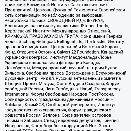
движение, Всемирный Институт Саентологических
Предприятий, Церковь Духовной Технологии, Европейская
сеть организаций по наблюдению за выборами,
Республика Польша, СВОБОДНЫЙ ИДЕЛЬ-УРАЛ,
Ассоциация развития журналистики, IStories fonds,
Королевский Институт Международных Отношений,
КРИМСЬКА ПРАВОЗАХИСНА ГРУПА, Фонд имени Генриха
Бёлля, Stichting Bellingcat, Bellingcat Ltd, The Insider, Институт
правовой инициативы Центральной и Восточной Европы,
Фонд Открытой Эстонии, Calvert 22 Foundation, Канадский
украинский конгресс, Институт Макдональда-Лорье,
Украинская национальная федерация Канады,
Декабристы, Международный научный центр им Вудро
Вильсона, Свободная пресса, Возрождение, Всеукраинский
духовный центр , Риддл, Русский антивоенный комитет в
Швеции, Проект Медуза, Фонд Андрея Сахарова, Форум
свободной России, Лига Свободных Наций, Transparеncy
International, Форум Свободных Народов ПостРоссии,
Солидарность с гражданским движением в России –
Solidarus, КрымSOS, Свободный университет, Институт
государственного управления, Форум гражданского
общества Россия, Беллона, Союз жителей островов
Тисима и Хабомаи, Съезд народных депутатов, Гринпис
Интернешнл, Фонд борьбы с коррупцией Инк, Завет