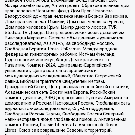
церквей TCCN, Агора, Всемирный фонд природы, BDR
Novaja Gazeta-Europe, Алтай проект, Образовательный дом
прав человека Чернигов, Фонд Дом Прав Человека,
Белорусский дом прав человека имени Бориса Звозскова,
Дом прав человека Тбилиси, Дом прав человека Ереван,
Дом прав человека Крым, Центр дикого лосося, TVR
Studios, ТВ Дождь, Центр европейских исследований им
Вилфрида Мартенса, Сетевое объединение журналистов
расследователей, АЛЛАТРА, За свободную Россию,
Свободная Бурятия, Uralic, UnKremlin, Международная
федерация транспортных рабочих, ИстЧам Финланд,
Гудзоновский институт, Фонд Демократического
Развития, Комитет-2024, Центрально-Европейский
университет, Центр восточноевропейских и
международных исследований, Общество Сторожевой
башни, Библии и трактатов Свидетелей Иеговы,
Гражданский Совет, Центр анализа европейской политики,
Академическая сеть Восточная Европа, Российский
комитет действия, РЭНД корпорейшн, Русская Америка за
демократию в России, Настоящая Россия, Глобальная сеть
журналистов-расследователей, Служба поддержки,
Свободная Россия Берлин, Свободная Россия Северный
Рейн-Вестфалия, Фонд глобальной помощи, Антивоенный
комитет России, Russie-Libertes, La Asocicion de Rusos
Libres, Союз за возвращение Северных территорий,