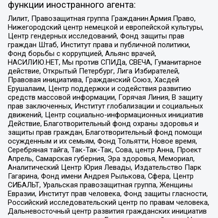
функции иностранного агента:
Лилит, Правозащитная группа Гражданин.Армия.Право,
Нижегородский центр немецкой и европейской культуры,
Центр гендерных исследований, Фонд защиты прав
граждан Штаб, Институт права и публичной политики,
Фонд борьбы с коррупцией, Альянс врачей,
НАСИЛИЮ.НЕТ, Мы против СПИДа, СВЕЧА, Гуманитарное
действие, Открытый Петербург, Лига Избирателей,
Правовая инициатива, Гражданский Союз, Хасдей
Ерушалаим, Центр поддержки и содействия развитию
средств массовой информации, Горячая Линия, В защиту
прав заключенных, Институт глобализации и социальных
движений, Центр социально-информационных инициатив
Действие, Благотворительный фонд охраны здоровья и
защиты прав граждан, Благотворительный фонд помощи
осужденным и их семьям, Фонд Тольятти, Новое время,
Серебряная тайга, Так-Так-Так, Сова, центр Анна, Проект
Апрель, Самарская губерния, Эра здоровья, Мемориал,
Аналитический Центр Юрия Левады, Издательство Парк
Гагарина, Фонд имени Андрея Рылькова, Сфера, Центр
СИБАЛЬТ, Уральская правозащитная группа, Женщины
Евразии, Институт прав человека, Фонд защиты гласности,
Российский исследовательский центр по правам человека,
Дальневосточный центр развития гражданских инициатив