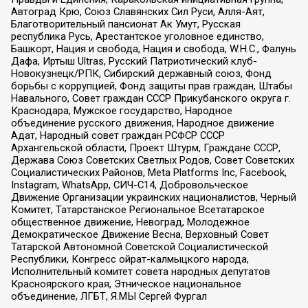
Автоград Крю, Союз Славянских Сил Руси, Алля-Аят,
Благотворительный пансионат Ак Умут, Русская
республика Русь, Арестантское уголовное единство,
Башкорт, Нация и свобода, Нация и свобода, W.H.С., Фалунь
Дафа, Иртыш Ultras, Русский Патриотический клуб-
Новокузнецк/РПК, Сибирский державный союз, Фонд
борьбы с коррупцией, Фонд защиты прав граждан, Штабы
Навального, Совет граждан СССР Прикубанского округа г.
Краснодара, Мужское государство, Народное
объединение русского движения, Народное движение
Адат, Народный совет граждан РСФСР СССР
Архангельской области, Проект Штурм, Граждане СССР,
Держава Союз Советских Светлых Родов, Совет Советских
Социалистических Районов, Meta Platforms Inc, Facebook,
Instagram, WhatsApp, СИЧ-С14, Добровольческое
Движение Организации украинских националистов, Черный
Комитет, Татарстанское Региональное Всетатарское
общественное движение, Невоград, Молодежное
Демократическое Движение Весна, Верховный Совет
Татарской Автономной Советской Социалистической
Республики, Конгресс ойрат-калмыцкого народа,
Исполнительный комитет совета народных депутатов
Красноярского края, Этническое национальное
объединение, ЛГБТ, Я.МЫ Сергей Фургал