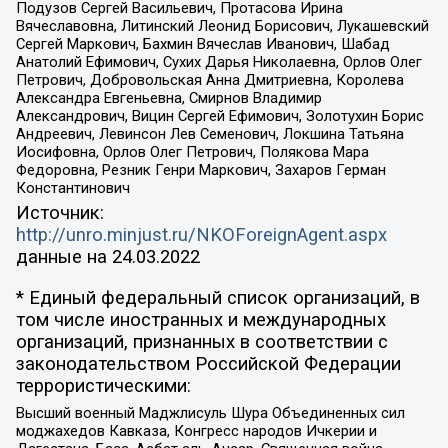
Подузов Сергей Васильевич, Протасова Ирина
Вячеславовна, Литинский Леонид Борисович, Лукашевский
Сергей Маркович, Бахмин Вячеслав Иванович, Шабад
Анатолий Ефимович, Сухих Дарья Николаевна, Орлов Олег
Петрович, Добровольская Анна Дмитриевна, Королева
Александра Евгеньевна, Смирнов Владимир
Александрович, Вицин Сергей Ефимович, Золотухин Борис
Андреевич, Левинсон Лев Семенович, Локшина Татьяна
Иосифовна, Орлов Олег Петрович, Полякова Мара
Федоровна, Резник Генри Маркович, Захаров Герман
Константинович
Источник:
http://unro.minjust.ru/NKOForeignAgent.aspx
данные на
24.03.2022
* Единый федеральный список организаций, в
том числе иностранных и международных
организаций, признанных в соответствии с
законодательством Российской Федерации
террористическими:
Высший военный Маджлисуль Шура Объединенных сил
моджахедов Кавказа, Конгресс народов Ичкерии и