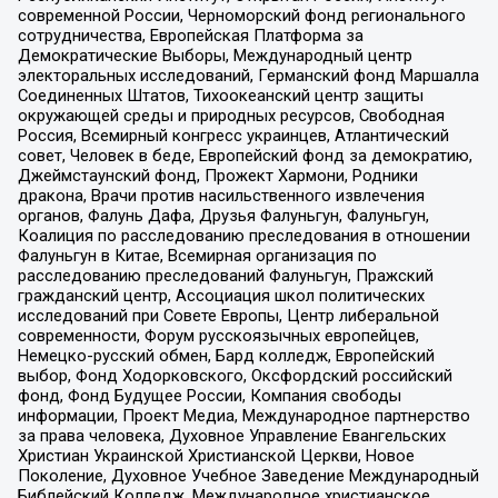
современной России, Черноморский фонд регионального
сотрудничества, Европейская Платформа за
Демократические Выборы, Международный центр
электоральных исследований, Германский фонд Маршалла
Соединенных Штатов, Тихоокеанский центр защиты
окружающей среды и природных ресурсов, Свободная
Россия, Всемирный конгресс украинцев, Атлантический
совет, Человек в беде, Европейский фонд за демократию,
Джеймстаунский фонд, Прожект Хармони, Родники
дракона, Врачи против насильственного извлечения
органов, Фалунь Дафа, Друзья Фалуньгун, Фалуньгун,
Коалиция по расследованию преследования в отношении
Фалуньгун в Китае, Всемирная организация по
расследованию преследований Фалуньгун, Пражский
гражданский центр, Ассоциация школ политических
исследований при Совете Европы, Центр либеральной
современности, Форум русскоязычных европейцев,
Немецко-русский обмен, Бард колледж, Европейский
выбор, Фонд Ходорковского, Оксфордский российский
фонд, Фонд Будущее России, Компания свободы
информации, Проект Медиа, Международное партнерство
за права человека, Духовное Управление Евангельских
Христиан Украинской Христианской Церкви, Новое
Поколение, Духовное Учебное Заведение Международный
Библейский Колледж, Международное христианское