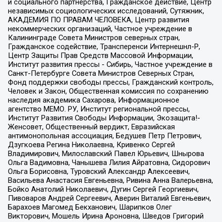
и социального партнерства, Гражданское действие, Центр
независимых социологических исследований, Сутяжник,
АКАДЕМИЯ ПО ПРАВАМ ЧЕЛОВЕКА, Центр развития
некоммерческих организаций, Частное учреждение в
Калининграде Совета Министров северных стран,
Гражданское содействие, Трансперенси Интернешнл-Р,
Центр Защиты Прав Средств Массовой Информации,
Институт развития прессы - Сибирь, Частное учреждение в
Санкт-Петербурге Совета Министров Северных Стран,
Фонд поддержки свободы прессы, Гражданский контроль,
Человек и Закон, Общественная комиссия по сохранению
наследия академика Сахарова, Информационное
агентство МЕМО. РУ, Институт региональной прессы,
Институт Развития Свободы Информации, Экозащита!-
Женсовет, Общественный вердикт, Евразийская
антимонопольная ассоциация, Бедушев Петр Петрович,
Дзугкоева Регина Николаевна, Кривенко Сергей
Владимирович, Милославский Павел Юрьевич, Шнырова
Ольга Вадимовна, Чанышева Лилия Айратовна, Сидорович
Ольга Борисовна, Туровский Александр Алексеевич,
Васильева Анастасия Евгеньевна, Ривина Анна Валерьевна,
Бойко Анатолий Николаевич, Дугин Сергей Георгиевич,
Пивоваров Андрей Сергеевич, Аверин Виталий Евгеньевич,
Барахоев Магомед Бекханович, Шарипков Олег
Викторович, Мошель Ирина Ароновна, Шведов Григорий