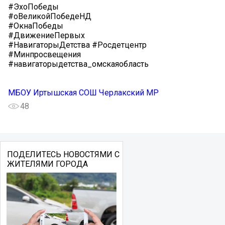
#ЭхоПобеды
#оВеликойПобедеНД
#ОкнаПобеды
#ДвижениеПервых
#НавигаторыДетства #Росдетцентр
#Минпросвещения
#навигаторыдетства_омскаяобласть
МБОУ Иртышская СОШ Черлакский МР
48
ПОДЕЛИТЕСЬ НОВОСТЯМИ С
ЖИТЕЛЯМИ ГОРОДА