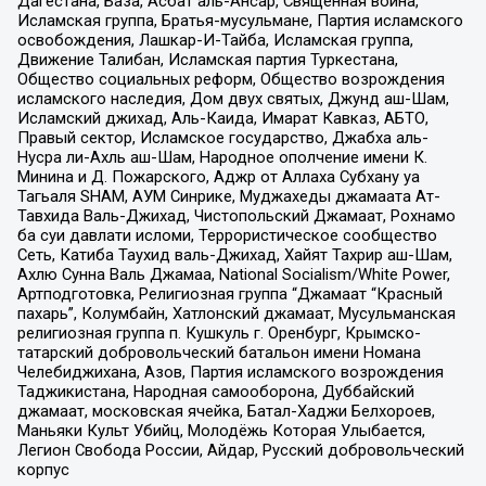
Дагестана, База, Асбат аль-Ансар, Священная война,
Исламская группа, Братья-мусульмане, Партия исламского
освобождения, Лашкар-И-Тайба, Исламская группа,
Движение Талибан, Исламская партия Туркестана,
Общество социальных реформ, Общество возрождения
исламского наследия, Дом двух святых, Джунд аш-Шам,
Исламский джихад, Аль-Каида, Имарат Кавказ, АБТО,
Правый сектор, Исламское государство, Джабха аль-
Нусра ли-Ахль аш-Шам, Народное ополчение имени К.
Минина и Д. Пожарского, Аджр от Аллаха Субхану уа
Тагьаля SHAM, АУМ Синрике, Муджахеды джамаата Ат-
Тавхида Валь-Джихад, Чистопольский Джамаат, Рохнамо
ба суи давлати исломи, Террористическое сообщество
Сеть, Катиба Таухид валь-Джихад, Хайят Тахрир аш-Шам,
Ахлю Сунна Валь Джамаа, National Socialism/White Power,
Артподготовка, Религиозная группа “Джамаат “Красный
пахарь”, Колумбайн, Хатлонский джамаат, Мусульманская
религиозная группа п. Кушкуль г. Оренбург, Крымско-
татарский добровольческий батальон имени Номана
Челебиджихана, Азов, Партия исламского возрождения
Таджикистана, Народная самооборона, Дуббайский
джамаат, московская ячейка, Батал-Хаджи Белхороев,
Маньяки Культ Убийц, Молодёжь Которая Улыбается,
Легион Свобода России, Айдар, Русский добровольческий
корпус