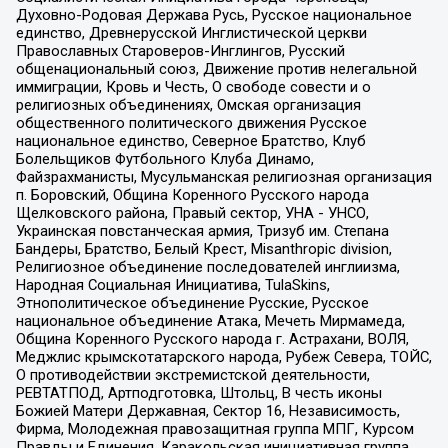
Духовно-Родовая Держава Русь, Русское национальное
единство, Древнерусской Инглистической церкви
Православных Староверов-Инглингов, Русский
общенациональный союз, Движение против нелегальной
иммиграции, Кровь и Честь, О свободе совести и о
религиозных объединениях, Омская организация
общественного политического движения Русское
национальное единство, Северное Братство, Клуб
Болельщиков Футбольного Клуба Динамо,
Файзрахманисты, Мусульманская религиозная организация
п. Боровский, Община Коренного Русского народа
Щелковского района, Правый сектор, УНА - УНСО,
Украинская повстанческая армия, Тризуб им. Степана
Бандеры, Братство, Белый Крест, Misanthropic division,
Религиозное объединение последователей инглиизма,
Народная Социальная Инициатива, TulaSkins,
Этнополитическое объединение Русские, Русское
национальное объединение Атака, Мечеть Мирмамеда,
Община Коренного Русского народа г. Астрахани, ВОЛЯ,
Меджлис крымскотатарского народа, Рубеж Севера, ТОЙС,
О противодействии экстремистской деятельности,
РЕВТАТПОД, Артподготовка, Штольц, В честь иконы
Божией Матери Державная, Сектор 16, Независимость,
Фирма, Молодежная правозащитная группа МПГ, Курсом
Правды и Единения, Каракольская инициативная группа,