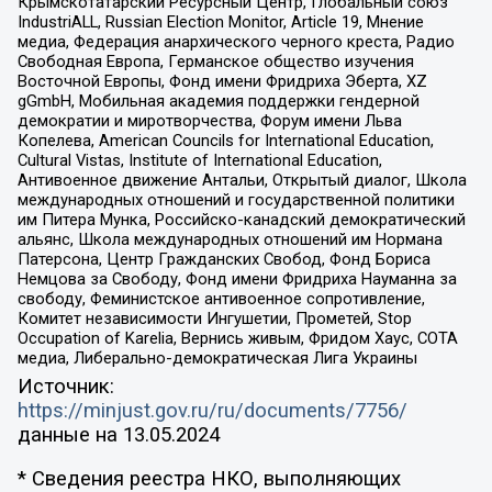
Крымскотатарский Ресурсный Центр, Глобальный союз
IndustriALL, Russian Election Monitor, Article 19, Мнение
медиа, Федерация анархического черного креста, Радио
Свободная Европа, Германское общество изучения
Восточной Европы, Фонд имени Фридриха Эберта, XZ
gGmbH, Мобильная академия поддержки гендерной
демократии и миротворчества, Форум имени Льва
Копелева, American Councils for International Education,
Cultural Vistas, Institute of International Education,
Антивоенное движение Антальи, Открытый диалог, Школа
международных отношений и государственной политики
им Питера Мунка, Российско-канадский демократический
альянс, Школа международных отношений им Нормана
Патерсона, Центр Гражданских Свобод, Фонд Бориса
Немцова за Свободу, Фонд имени Фридриха Науманна за
свободу, Феминистское антивоенное сопротивление,
Комитет независимости Ингушетии, Прометей, Stop
Occupation of Karelia, Вернись живым, Фридом Хаус, СОТА
медиа, Либерально-демократическая Лига Украины
Источник:
https://minjust.gov.ru/ru/documents/7756/
данные на
13.05.2024
* Сведения реестра НКО, выполняющих