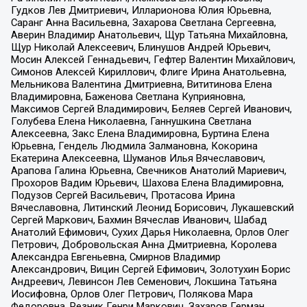
Гудков Лев Дмитриевич, Илларионова Юлия Юрьевна,
Саранг Анна Васильевна, Захарова Светлана Сергеевна,
Аверин Владимир Анатольевич, Щур Татьяна Михайловна,
Щур Николай Алексеевич, Блинушов Андрей Юрьевич,
Мосин Алексей Геннадьевич, Гефтер Валентин Михайлович,
Симонов Алексей Кириллович, Флиге Ирина Анатольевна,
Мельникова Валентина Дмитриевна, Вититинова Елена
Владимировна, Баженова Светлана Куприяновна,
Максимов Сергей Владимирович, Беляев Сергей Иванович,
Голубева Елена Николаевна, Ганнушкина Светлана
Алексеевна, Закс Елена Владимировна, Буртина Елена
Юрьевна, Гендель Людмила Залмановна, Кокорина
Екатерина Алексеевна, Шуманов Илья Вячеславович,
Арапова Галина Юрьевна, Свечников Анатолий Мариевич,
Прохоров Вадим Юрьевич, Шахова Елена Владимировна,
Подузов Сергей Васильевич, Протасова Ирина
Вячеславовна, Литинский Леонид Борисович, Лукашевский
Сергей Маркович, Бахмин Вячеслав Иванович, Шабад
Анатолий Ефимович, Сухих Дарья Николаевна, Орлов Олег
Петрович, Добровольская Анна Дмитриевна, Королева
Александра Евгеньевна, Смирнов Владимир
Александрович, Вицин Сергей Ефимович, Золотухин Борис
Андреевич, Левинсон Лев Семенович, Локшина Татьяна
Иосифовна, Орлов Олег Петрович, Полякова Мара
Федоровна, Резник Генри Маркович, Захаров Герман