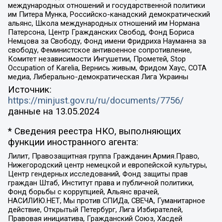
международных отношений и государственной политики
им Питера Мунка, Российско-канадский демократический
альянс, Школа международных отношений им Нормана
Патерсона, Центр Гражданских Свобод, Фонд Бориса
Немцова за Свободу, Фонд имени Фридриха Науманна за
свободу, Феминистское антивоенное сопротивление,
Комитет независимости Ингушетии, Прометей, Stop
Occupation of Karelia, Вернись живым, Фридом Хаус, СОТА
медиа, Либерально-демократическая Лига Украины
Источник:
https://minjust.gov.ru/ru/documents/7756/
данные на
13.05.2024
* Сведения реестра НКО, выполняющих
функции иностранного агента:
Лилит, Правозащитная группа Гражданин.Армия.Право,
Нижегородский центр немецкой и европейской культуры,
Центр гендерных исследований, Фонд защиты прав
граждан Штаб, Институт права и публичной политики,
Фонд борьбы с коррупцией, Альянс врачей,
НАСИЛИЮ.НЕТ, Мы против СПИДа, СВЕЧА, Гуманитарное
действие, Открытый Петербург, Лига Избирателей,
Правовая инициатива, Гражданский Союз, Хасдей