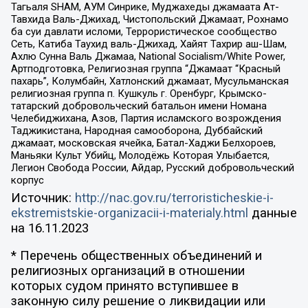
Тагьаля SHAM, АУМ Синрике, Муджахеды джамаата Ат-
Тавхида Валь-Джихад, Чистопольский Джамаат, Рохнамо
ба суи давлати исломи, Террористическое сообщество
Сеть, Катиба Таухид валь-Джихад, Хайят Тахрир аш-Шам,
Ахлю Сунна Валь Джамаа, National Socialism/White Power,
Артподготовка, Религиозная группа “Джамаат “Красный
пахарь”, Колумбайн, Хатлонский джамаат, Мусульманская
религиозная группа п. Кушкуль г. Оренбург, Крымско-
татарский добровольческий батальон имени Номана
Челебиджихана, Азов, Партия исламского возрождения
Таджикистана, Народная самооборона, Дуббайский
джамаат, московская ячейка, Батал-Хаджи Белхороев,
Маньяки Культ Убийц, Молодёжь Которая Улыбается,
Легион Свобода России, Айдар, Русский добровольческий
корпус
Источник:
http://nac.gov.ru/terroristicheskie-i-
ekstremistskie-organizacii-i-materialy.html
данные
на
16.11.2023
* Перечень общественных объединений и
религиозных организаций в отношении
которых судом принято вступившее в
законную силу решение о ликвидации или