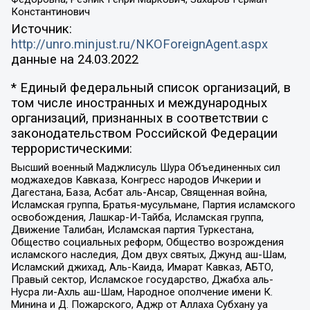
Константинович
Источник:
http://unro.minjust.ru/NKOForeignAgent.aspx
данные на
24.03.2022
* Единый федеральный список организаций, в
том числе иностранных и международных
организаций, признанных в соответствии с
законодательством Российской Федерации
террористическими:
Высший военный Маджлисуль Шура Объединенных сил
моджахедов Кавказа, Конгресс народов Ичкерии и
Дагестана, База, Асбат аль-Ансар, Священная война,
Исламская группа, Братья-мусульмане, Партия исламского
освобождения, Лашкар-И-Тайба, Исламская группа,
Движение Талибан, Исламская партия Туркестана,
Общество социальных реформ, Общество возрождения
исламского наследия, Дом двух святых, Джунд аш-Шам,
Исламский джихад, Аль-Каида, Имарат Кавказ, АБТО,
Правый сектор, Исламское государство, Джабха аль-
Нусра ли-Ахль аш-Шам, Народное ополчение имени К.
Минина и Д. Пожарского, Аджр от Аллаха Субхану уа