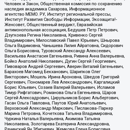
Человек и Закон, Общественная комиссия по сохранению
наследия академика Сахарова, Информационное
агентство МЕМО. РУ, Институт региональной прессы,
Институт Развития Свободы Информации, Экозащита!-
Женсовет, Общественный вердикт, Евразийская
антимонопольная ассоциация, Бедушев Петр Петрович,
Дзугкоева Регина Николаевна, Кривенко Сергей
Владимирович, Милославский Павел Юрьевич, Шнырова
Ольга Вадимовна, Чанышева Лилия Айратовна, Сидорович
Ольга Борисовна, Туровский Александр Алексеевич,
Васильева Анастасия Евгеньевна, Ривина Анна Валерьевна,
Бойко Анатолий Николаевич, Дугин Сергей Георгиевич,
Пивоваров Андрей Сергеевич, Аверин Виталий Евгеньевич,
Барахоев Магомед Бекханович, Шарипков Олег
Викторович, Мошель Ирина Ароновна, Шведов Григорий
Сергеевич, Пономарев Лев Александрович, Каргалицкий
Борис Юльевич, Созаев Валерий Валерьевич, Исламов
Тимур Рифгатович, Романова Ольга Евгеньевна, Щаров
Сергей Алексадрович, Цирульников Борис Альбертович,
Гасан Ольга Павловна, Паутов Юрий Анатольевич,
Верховский Александр Маркович, Пислакова-Паркер
Марина Петровна, Кочеткова Татьяна Владимировна,
Чуркина Наталья Валерьевна, Акимова Татьяна
Николаевна, Золотарева Екатерина Александровна,
Рачинский Ян Збигневич, Жемкова Елена Борисовна,