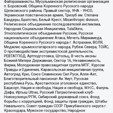
Файзрахманисты, Мусульманская религиозная организация
п. Боровский, Община Коренного Русского народа
Щелковского района, Правый сектор, УНА - УНСО,
Украинская повстанческая армия, Тризуб им. Степана
Бандеры, Братство, Белый Крест, Misanthropic division,
Религиозное объединение последователей инглиизма,
Народная Социальная Инициатива, TulaSkins,
Этнополитическое объединение Русские, Русское
национальное объединение Атака, Мечеть Мирмамеда,
Община Коренного Русского народа г. Астрахани, ВОЛЯ,
Меджлис крымскотатарского народа, Рубеж Севера, ТОЙС,
О противодействии экстремистской деятельности,
РЕВТАТПОД, Артподготовка, Штольц, В честь иконы
Божией Матери Державная, Сектор 16, Независимость,
Фирма, Молодежная правозащитная группа МПГ, Курсом
Правды и Единения, Каракольская инициативная группа,
Автоград Крю, Союз Славянских Сил Руси, Алля-Аят,
Благотворительный пансионат Ак Умут, Русская
республика Русь, Арестантское уголовное единство,
Башкорт, Нация и свобода, Нация и свобода, W.H.С., Фалунь
Дафа, Иртыш Ultras, Русский Патриотический клуб-
Новокузнецк/РПК, Сибирский державный союз, Фонд
борьбы с коррупцией, Фонд защиты прав граждан, Штабы
Навального, Совет граждан СССР Прикубанского округа г.
Краснодара, Мужское государство, Народное