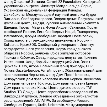
Фонд Открытой Эстонии, Calvert 22 Foundation, Канадский
украинский конгресс, Институт Макдональда-Лорье,
Украинская национальная федерация Канады,
Декабристы, Международный научный центр им Вудро
Вильсона, Свободная пресса, Возрождение, Всеукраинский
духовный центр , Риддл, Русский антивоенный комитет в
Швеции, Проект Медуза, Фонд Андрея Сахарова, Форум
свободной России, Лига Свободных Наций, Transparеncy
International, Форум Свободных Народов ПостРоссии,
Солидарность с гражданским движением в России –
Solidarus, КрымSOS, Свободный университет, Институт
государственного управления, Форум гражданского
общества Россия, Беллона, Союз жителей островов
Тисима и Хабомаи, Съезд народных депутатов, Гринпис
Интернешнл, Фонд борьбы с коррупцией Инк, Завет
церквей TCCN, Агора, Всемирный фонд природы, BDR
Novaja Gazeta-Europe, Алтай проект, Образовательный дом
прав человека Чернигов, Фонд Дом Прав Человека,
Белорусский дом прав человека имени Бориса Звозскова,
Дом прав человека Тбилиси, Дом прав человека Ереван,
Дом прав человека Крым, Центр дикого лосося, TVR
Studios, ТВ Дождь, Центр европейских исследований им
Вилфрида Мартенса, Сетевое объединение журналистов
расследователей, АЛЛАТРА, За свободную Россию,
Свободная Бурятия, Uralic, UnKremlin, Международная