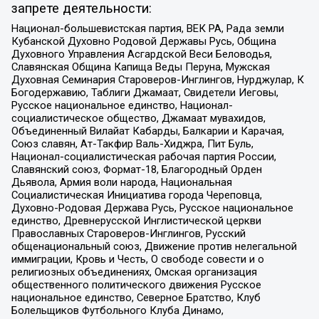
запрете деятельности:
Национал-большевистская партия, ВЕК РА, Рада земли
Кубанской Духовно Родовой Державы Русь, Община
Духовного Управления Асгардской Веси Беловодья,
Славянская Община Капища Веды Перуна, Мужская
Духовная Семинария Староверов-Инглингов, Нурджулар, К
Богодержавию, Таблиги Джамаат, Свидетели Иеговы,
Русское национальное единство, Национал-
социалистическое общество, Джамаат мувахидов,
Объединенный Вилайат Кабарды, Балкарии и Карачая,
Союз славян, Ат-Такфир Валь-Хиджра, Пит Буль,
Национал-социалистическая рабочая партия России,
Славянский союз, Формат-18, Благородный Орден
Дьявола, Армия воли народа, Национальная
Социалистическая Инициатива города Череповца,
Духовно-Родовая Держава Русь, Русское национальное
единство, Древнерусской Инглистической церкви
Православных Староверов-Инглингов, Русский
общенациональный союз, Движение против нелегальной
иммиграции, Кровь и Честь, О свободе совести и о
религиозных объединениях, Омская организация
общественного политического движения Русское
национальное единство, Северное Братство, Клуб
Болельщиков Футбольного Клуба Динамо,