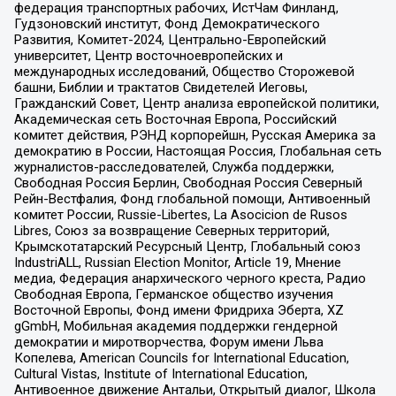
федерация транспортных рабочих, ИстЧам Финланд,
Гудзоновский институт, Фонд Демократического
Развития, Комитет-2024, Центрально-Европейский
университет, Центр восточноевропейских и
международных исследований, Общество Сторожевой
башни, Библии и трактатов Свидетелей Иеговы,
Гражданский Совет, Центр анализа европейской политики,
Академическая сеть Восточная Европа, Российский
комитет действия, РЭНД корпорейшн, Русская Америка за
демократию в России, Настоящая Россия, Глобальная сеть
журналистов-расследователей, Служба поддержки,
Свободная Россия Берлин, Свободная Россия Северный
Рейн-Вестфалия, Фонд глобальной помощи, Антивоенный
комитет России, Russie-Libertes, La Asocicion de Rusos
Libres, Союз за возвращение Северных территорий,
Крымскотатарский Ресурсный Центр, Глобальный союз
IndustriALL, Russian Election Monitor, Article 19, Мнение
медиа, Федерация анархического черного креста, Радио
Свободная Европа, Германское общество изучения
Восточной Европы, Фонд имени Фридриха Эберта, XZ
gGmbH, Мобильная академия поддержки гендерной
демократии и миротворчества, Форум имени Льва
Копелева, American Councils for International Education,
Cultural Vistas, Institute of International Education,
Антивоенное движение Антальи, Открытый диалог, Школа