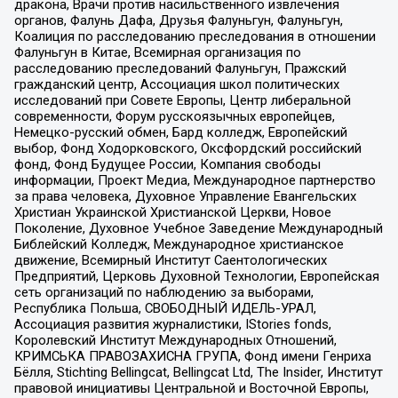
дракона, Врачи против насильственного извлечения
органов, Фалунь Дафа, Друзья Фалуньгун, Фалуньгун,
Коалиция по расследованию преследования в отношении
Фалуньгун в Китае, Всемирная организация по
расследованию преследований Фалуньгун, Пражский
гражданский центр, Ассоциация школ политических
исследований при Совете Европы, Центр либеральной
современности, Форум русскоязычных европейцев,
Немецко-русский обмен, Бард колледж, Европейский
выбор, Фонд Ходорковского, Оксфордский российский
фонд, Фонд Будущее России, Компания свободы
информации, Проект Медиа, Международное партнерство
за права человека, Духовное Управление Евангельских
Христиан Украинской Христианской Церкви, Новое
Поколение, Духовное Учебное Заведение Международный
Библейский Колледж, Международное христианское
движение, Всемирный Институт Саентологических
Предприятий, Церковь Духовной Технологии, Европейская
сеть организаций по наблюдению за выборами,
Республика Польша, СВОБОДНЫЙ ИДЕЛЬ-УРАЛ,
Ассоциация развития журналистики, IStories fonds,
Королевский Институт Международных Отношений,
КРИМСЬКА ПРАВОЗАХИСНА ГРУПА, Фонд имени Генриха
Бёлля, Stichting Bellingcat, Bellingcat Ltd, The Insider, Институт
правовой инициативы Центральной и Восточной Европы,