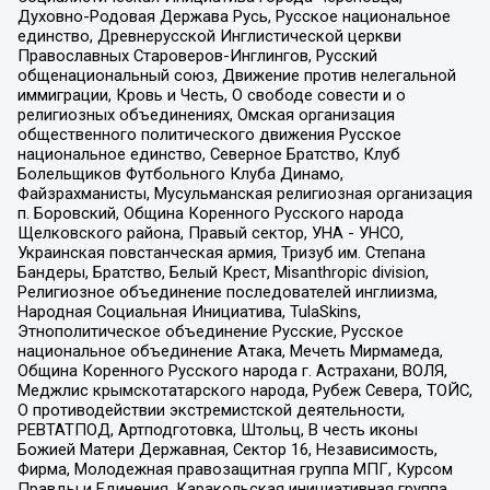
Духовно-Родовая Держава Русь, Русское национальное
единство, Древнерусской Инглистической церкви
Православных Староверов-Инглингов, Русский
общенациональный союз, Движение против нелегальной
иммиграции, Кровь и Честь, О свободе совести и о
религиозных объединениях, Омская организация
общественного политического движения Русское
национальное единство, Северное Братство, Клуб
Болельщиков Футбольного Клуба Динамо,
Файзрахманисты, Мусульманская религиозная организация
п. Боровский, Община Коренного Русского народа
Щелковского района, Правый сектор, УНА - УНСО,
Украинская повстанческая армия, Тризуб им. Степана
Бандеры, Братство, Белый Крест, Misanthropic division,
Религиозное объединение последователей инглиизма,
Народная Социальная Инициатива, TulaSkins,
Этнополитическое объединение Русские, Русское
национальное объединение Атака, Мечеть Мирмамеда,
Община Коренного Русского народа г. Астрахани, ВОЛЯ,
Меджлис крымскотатарского народа, Рубеж Севера, ТОЙС,
О противодействии экстремистской деятельности,
РЕВТАТПОД, Артподготовка, Штольц, В честь иконы
Божией Матери Державная, Сектор 16, Независимость,
Фирма, Молодежная правозащитная группа МПГ, Курсом
Правды и Единения, Каракольская инициативная группа,