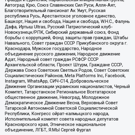
Автоград Крю, Союз Славянских Сил Руси, Алля-Аят,
Благотворительный пансионат Ак Умут, Русская
республика Русь, Арестантское уголовное единство,
Башкорт, Нация и свобода, Нация и свобода, W.H.С., Фалунь
Дафа, Иртыш Ultras, Русский Патриотический клуб-
Новокузнецк/РПК, Сибирский державный союз, Фонд
борьбы с коррупцией, Фонд защиты прав граждан, Штабы
Навального, Совет граждан СССР Прикубанского округа г.
Краснодара, Мужское государство, Народное
объединение русского движения, Народное движение
Адат, Народный совет граждан РСФСР СССР
Архангельской области, Проект Штурм, Граждане СССР,
Держава Союз Советских Светлых Родов, Совет Советских
Социалистических Районов, Meta Platforms Inc, Facebook,
Instagram, WhatsApp, СИЧ-С14, Добровольческое
Движение Организации украинских националистов, Черный
Комитет, Татарстанское Региональное Всетатарское
общественное движение, Невоград, Молодежное
Демократическое Движение Весна, Верховный Совет
Татарской Автономной Советской Социалистической
Республики, Конгресс ойрат-калмыцкого народа,
Исполнительный комитет совета народных депутатов
Красноярского края, Этническое национальное
объединение, ЛГБТ, Я.МЫ Сергей Фургал