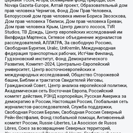
церквей TCCN, Агора, Всемирный фонд природы, BDR
Novaja Gazeta-Europe, Алтай проект, Образовательный дом
прав человека Чернигов, Фонд Дом Прав Человека,
Белорусский дом прав человека имени Бориса Звозскова,
Дом прав человека Тбилиси, Дом прав человека Ереван,
Дом прав человека Крым, Центр дикого лосося, TVR
Studios, ТВ Дождь, Центр европейских исследований им
Вилфрида Мартенса, Сетевое объединение журналистов
расследователей, АЛЛАТРА, За свободную Россию,
Свободная Бурятия, Uralic, UnKremlin, Международная
федерация транспортных рабочих, ИстЧам Финланд,
Гудзоновский институт, Фонд Демократического
Развития, Комитет-2024, Центрально-Европейский
университет, Центр восточноевропейских и
международных исследований, Общество Сторожевой
башни, Библии и трактатов Свидетелей Иеговы,
Гражданский Совет, Центр анализа европейской политики,
Академическая сеть Восточная Европа, Российский
комитет действия, РЭНД корпорейшн, Русская Америка за
демократию в России, Настоящая Россия, Глобальная сеть
журналистов-расследователей, Служба поддержки,
Свободная Россия Берлин, Свободная Россия Северный
Рейн-Вестфалия, Фонд глобальной помощи, Антивоенный
комитет России, Russie-Libertes, La Asocicion de Rusos
Libres, Союз за возвращение Северных территорий,