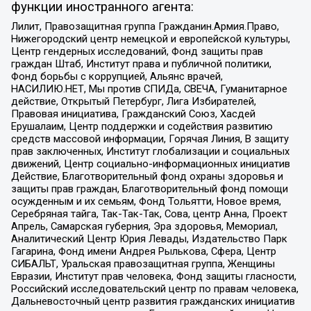
функции иностранного агента:
Лилит, Правозащитная группа Гражданин.Армия.Право,
Нижегородский центр немецкой и европейской культуры,
Центр гендерных исследований, Фонд защиты прав
граждан Штаб, Институт права и публичной политики,
Фонд борьбы с коррупцией, Альянс врачей,
НАСИЛИЮ.НЕТ, Мы против СПИДа, СВЕЧА, Гуманитарное
действие, Открытый Петербург, Лига Избирателей,
Правовая инициатива, Гражданский Союз, Хасдей
Ерушалаим, Центр поддержки и содействия развитию
средств массовой информации, Горячая Линия, В защиту
прав заключенных, Институт глобализации и социальных
движений, Центр социально-информационных инициатив
Действие, Благотворительный фонд охраны здоровья и
защиты прав граждан, Благотворительный фонд помощи
осужденным и их семьям, Фонд Тольятти, Новое время,
Серебряная тайга, Так-Так-Так, Сова, центр Анна, Проект
Апрель, Самарская губерния, Эра здоровья, Мемориал,
Аналитический Центр Юрия Левады, Издательство Парк
Гагарина, Фонд имени Андрея Рылькова, Сфера, Центр
СИБАЛЬТ, Уральская правозащитная группа, Женщины
Евразии, Институт прав человека, Фонд защиты гласности,
Российский исследовательский центр по правам человека,
Дальневосточный центр развития гражданских инициатив