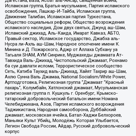
Дагестана, База, Асбат аль-Ансар, Священная война,
Исламская группа, Братья-мусульмане, Партия исламского
освобождения, Лашкар-И-Тайба, Исламская группа,
Движение Талибан, Исламская партия Туркестана,
Общество социальных реформ, Общество возрождения
исламского наследия, Дом двух святых, Джунд аш-Шам,
Исламский джихад, Аль-Каида, Имарат Кавказ, АБТО,
Правый сектор, Исламское государство, Джабха аль-
Нусра ли-Ахль аш-Шам, Народное ополчение имени К.
Минина и Д. Пожарского, Аджр от Аллаха Субхану уа
Тагьаля SHAM, АУМ Синрике, Муджахеды джамаата Ат-
Тавхида Валь-Джихад, Чистопольский Джамаат, Рохнамо
ба суи давлати исломи, Террористическое сообщество
Сеть, Катиба Таухид валь-Джихад, Хайят Тахрир аш-Шам,
Ахлю Сунна Валь Джамаа, National Socialism/White Power,
Артподготовка, Религиозная группа “Джамаат “Красный
пахарь”, Колумбайн, Хатлонский джамаат, Мусульманская
религиозная группа п. Кушкуль г. Оренбург, Крымско-
татарский добровольческий батальон имени Номана
Челебиджихана, Азов, Партия исламского возрождения
Таджикистана, Народная самооборона, Дуббайский
джамаат, московская ячейка, Батал-Хаджи Белхороев,
Маньяки Культ Убийц, Молодёжь Которая Улыбается,
Легион Свобода России, Айдар, Русский добровольческий
корпус