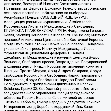
движение, Всемирный Институт Саентологических
Предприятий, Церковь Духовной Технологии, Европейская
сеть организаций по наблюдению за выборами,
Республика Польша, СВОБОДНЫЙ ИДЕЛЬ-УРАЛ,
Ассоциация развития журналистики, IStories fonds,
Королевский Институт Международных Отношений,
КРИМСЬКА ПРАВОЗАХИСНА ГРУПА, Фонд имени Генриха
Бёлля, Stichting Bellingcat, Bellingcat Ltd, The Insider, Институт
правовой инициативы Центральной и Восточной Европы,
Фонд Открытой Эстонии, Calvert 22 Foundation, Канадский
украинский конгресс, Институт Макдональда-Лорье,
Украинская национальная федерация Канады,
Декабристы, Международный научный центр им Вудро
Вильсона, Свободная пресса, Возрождение, Всеукраинский
духовный центр , Риддл, Русский антивоенный комитет в
Швеции, Проект Медуза, Фонд Андрея Сахарова, Форум
свободной России, Лига Свободных Наций, Transparеncy
International, Форум Свободных Народов ПостРоссии,
Солидарность с гражданским движением в России –
Solidarus, КрымSOS, Свободный университет, Институт
государственного управления, Форум гражданского
общества Россия, Беллона, Союз жителей островов
Тисима и Хабомаи, Съезд народных депутатов, Гринпис
Интернешнл, Фонд борьбы с коррупцией Инк, Завет