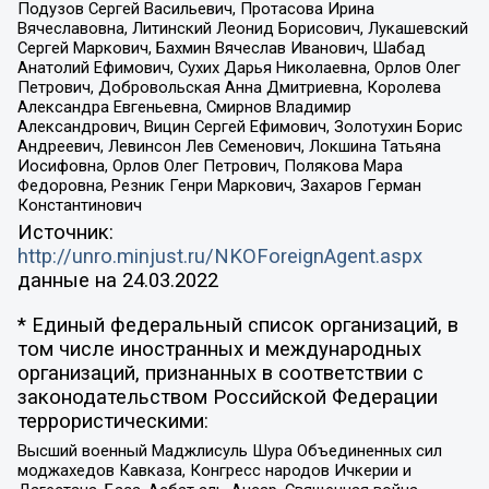
Подузов Сергей Васильевич, Протасова Ирина
Вячеславовна, Литинский Леонид Борисович, Лукашевский
Сергей Маркович, Бахмин Вячеслав Иванович, Шабад
Анатолий Ефимович, Сухих Дарья Николаевна, Орлов Олег
Петрович, Добровольская Анна Дмитриевна, Королева
Александра Евгеньевна, Смирнов Владимир
Александрович, Вицин Сергей Ефимович, Золотухин Борис
Андреевич, Левинсон Лев Семенович, Локшина Татьяна
Иосифовна, Орлов Олег Петрович, Полякова Мара
Федоровна, Резник Генри Маркович, Захаров Герман
Константинович
Источник:
http://unro.minjust.ru/NKOForeignAgent.aspx
данные на
24.03.2022
* Единый федеральный список организаций, в
том числе иностранных и международных
организаций, признанных в соответствии с
законодательством Российской Федерации
террористическими:
Высший военный Маджлисуль Шура Объединенных сил
моджахедов Кавказа, Конгресс народов Ичкерии и