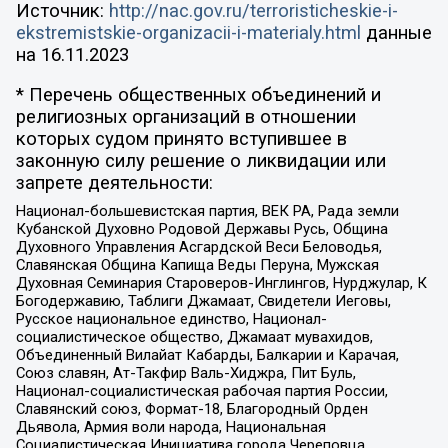
Источник:
http://nac.gov.ru/terroristicheskie-i-
ekstremistskie-organizacii-i-materialy.html
данные
на
16.11.2023
* Перечень общественных объединений и
религиозных организаций в отношении
которых судом принято вступившее в
законную силу решение о ликвидации или
запрете деятельности:
Национал-большевистская партия, ВЕК РА, Рада земли
Кубанской Духовно Родовой Державы Русь, Община
Духовного Управления Асгардской Веси Беловодья,
Славянская Община Капища Веды Перуна, Мужская
Духовная Семинария Староверов-Инглингов, Нурджулар, К
Богодержавию, Таблиги Джамаат, Свидетели Иеговы,
Русское национальное единство, Национал-
социалистическое общество, Джамаат мувахидов,
Объединенный Вилайат Кабарды, Балкарии и Карачая,
Союз славян, Ат-Такфир Валь-Хиджра, Пит Буль,
Национал-социалистическая рабочая партия России,
Славянский союз, Формат-18, Благородный Орден
Дьявола, Армия воли народа, Национальная
Социалистическая Инициатива города Череповца,