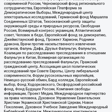
современной России, Черноморский фонд регионального
сотрудничества, Европейская Платформа за
Демократические Выборы, Международный центр
электоральных исследований, Германский фонд Маршалла
Соединенных Штатов, Тихоокеанский центр защиты
окружающей среды и природных ресурсов, Свободная
Россия, Всемирный конгресс украинцев, Атлантический
совет, Человек в беде, Европейский фонд за демократию,
Джеймстаунский фонд, Прожект Хармони, Родники
дракона, Врачи против насильственного извлечения
органов, Фалунь Дафа, Друзья Фалуньгун, Фалуньгун,
Коалиция по расследованию преследования в отношении
Фалуньгун в Китае, Всемирная организация по
расследованию преследований Фалуньгун, Пражский
гражданский центр, Ассоциация школ политических
исследований при Совете Европы, Центр либеральной
современности, Форум русскоязычных европейцев,
Немецко-русский обмен, Бард колледж, Европейский
выбор, Фонд Ходорковского, Оксфордский российский
фонд, Фонд Будущее России, Компания свободы
информации, Проект Медиа, Международное партнерство
за права человека, Духовное Управление Евангельских
Христиан Украинской Христианской Церкви, Новое
Поколение, Духовное Учебное Заведение Международный
Библейский Колледж, Международное христианское