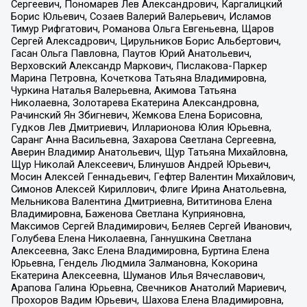
Сергеевич, Пономарев Лев Александрович, Каргалицкий
Борис Юльевич, Созаев Валерий Валерьевич, Исламов
Тимур Рифгатович, Романова Ольга Евгеньевна, Щаров
Сергей Алексадрович, Цирульников Борис Альбертович,
Гасан Ольга Павловна, Паутов Юрий Анатольевич,
Верховский Александр Маркович, Пислакова-Паркер
Марина Петровна, Кочеткова Татьяна Владимировна,
Чуркина Наталья Валерьевна, Акимова Татьяна
Николаевна, Золотарева Екатерина Александровна,
Рачинский Ян Збигневич, Жемкова Елена Борисовна,
Гудков Лев Дмитриевич, Илларионова Юлия Юрьевна,
Саранг Анна Васильевна, Захарова Светлана Сергеевна,
Аверин Владимир Анатольевич, Щур Татьяна Михайловна,
Щур Николай Алексеевич, Блинушов Андрей Юрьевич,
Мосин Алексей Геннадьевич, Гефтер Валентин Михайлович,
Симонов Алексей Кириллович, Флиге Ирина Анатольевна,
Мельникова Валентина Дмитриевна, Вититинова Елена
Владимировна, Баженова Светлана Куприяновна,
Максимов Сергей Владимирович, Беляев Сергей Иванович,
Голубева Елена Николаевна, Ганнушкина Светлана
Алексеевна, Закс Елена Владимировна, Буртина Елена
Юрьевна, Гендель Людмила Залмановна, Кокорина
Екатерина Алексеевна, Шуманов Илья Вячеславович,
Арапова Галина Юрьевна, Свечников Анатолий Мариевич,
Прохоров Вадим Юрьевич, Шахова Елена Владимировна,