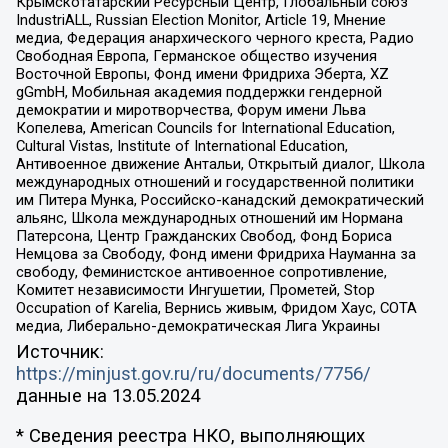
Крымскотатарский Ресурсный Центр, Глобальный союз
IndustriALL, Russian Election Monitor, Article 19, Мнение
медиа, Федерация анархического черного креста, Радио
Свободная Европа, Германское общество изучения
Восточной Европы, Фонд имени Фридриха Эберта, XZ
gGmbH, Мобильная академия поддержки гендерной
демократии и миротворчества, Форум имени Льва
Копелева, American Councils for International Education,
Cultural Vistas, Institute of International Education,
Антивоенное движение Антальи, Открытый диалог, Школа
международных отношений и государственной политики
им Питера Мунка, Российско-канадский демократический
альянс, Школа международных отношений им Нормана
Патерсона, Центр Гражданских Свобод, Фонд Бориса
Немцова за Свободу, Фонд имени Фридриха Науманна за
свободу, Феминистское антивоенное сопротивление,
Комитет независимости Ингушетии, Прометей, Stop
Occupation of Karelia, Вернись живым, Фридом Хаус, СОТА
медиа, Либерально-демократическая Лига Украины
Источник:
https://minjust.gov.ru/ru/documents/7756/
данные на
13.05.2024
* Сведения реестра НКО, выполняющих