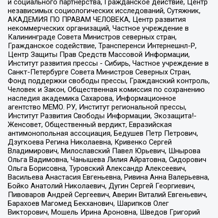
и социального партнерства, Гражданское действие, Центр
независимых социологических исследований, Сутяжник,
АКАДЕМИЯ ПО ПРАВАМ ЧЕЛОВЕКА, Центр развития
некоммерческих организаций, Частное учреждение в
Калининграде Совета Министров северных стран,
Гражданское содействие, Трансперенси Интернешнл-Р,
Центр Защиты Прав Средств Массовой Информации,
Институт развития прессы - Сибирь, Частное учреждение в
Санкт-Петербурге Совета Министров Северных Стран,
Фонд поддержки свободы прессы, Гражданский контроль,
Человек и Закон, Общественная комиссия по сохранению
наследия академика Сахарова, Информационное
агентство МЕМО. РУ, Институт региональной прессы,
Институт Развития Свободы Информации, Экозащита!-
Женсовет, Общественный вердикт, Евразийская
антимонопольная ассоциация, Бедушев Петр Петрович,
Дзугкоева Регина Николаевна, Кривенко Сергей
Владимирович, Милославский Павел Юрьевич, Шнырова
Ольга Вадимовна, Чанышева Лилия Айратовна, Сидорович
Ольга Борисовна, Туровский Александр Алексеевич,
Васильева Анастасия Евгеньевна, Ривина Анна Валерьевна,
Бойко Анатолий Николаевич, Дугин Сергей Георгиевич,
Пивоваров Андрей Сергеевич, Аверин Виталий Евгеньевич,
Барахоев Магомед Бекханович, Шарипков Олег
Викторович, Мошель Ирина Ароновна, Шведов Григорий