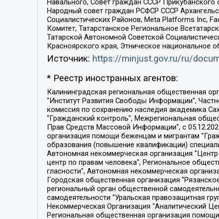
Навального, Совет граждан СССР Прикубанского 
Народный совет граждан РСФСР СССР Архангельск
Социалистических Районов, Meta Platforms Inc, 
Комитет, Татарстанское Региональное Всетатар
Татарской Автономной Советской Социалистическ
Красноярского края, Этническое национальное о
Источник:
https://minjust.gov.ru/ru/doc
* Реестр иностранных агентов:
Калининградская региональная общественная организация "Экозащита!-Женсовет", Фонд содействия защите прав и свобод граждан "Общественный вердикт", Фонд "Институт Развития Свободы Информации", Частное учреждение "Информационное агентство МЕМО. РУ", Региональная общественная организация "Общественная комиссия по сохранению наследия академика Сахарова", Фонд поддержки свободы прессы, Санкт-Петербургская общественная правозащитная организация "Гражданский контроль", Межрегиональная общественная организация "Информационно-просветительский центр "Мемориал", Региональный Фонд "Центр Защиты Прав Средств Массовой Информации", с 05.12.2023 Фонд "Центр Защиты Прав Средств массовой информации", Региональная общественная благотворительная организация помощи беженцам и мигрантам "Гражданское содействие", Негосударственное образовательное учреждение дополнительного профессионального образования (повышение квалификации) специалистов "АКАДЕМИЯ ПО ПРАВАМ ЧЕЛОВЕКА", Свердловская региональная общественная организация "Сутяжник", Автономная некоммерческая организация "Центр независимых социологических исследований", Союз общественных объединений "Российский исследовательский центр по правам человека", Региональное общественное учреждение научно-информационный центр "МЕМОРИАЛ", Некоммерческая организация "Фонд защиты гласности", Автономная некоммерческая организация "Институт прав человека", Городская общественная организация "Екатеринбургское общество "МЕМОРИАЛ", Городская общественная организация "Рязанское историко-просветительское и правозащитное общество "Мемориал" (Рязанский Мемориал), Челябинский региональный орган общественной самодеятельности – женское общественное объединение "Женщины Евразии", Челябинский региональный орган общественной самодеятельности "Уральская правозащитная группа", Фонд содействия защите здоровья и социальной справедливости имени Андрея Рылькова, Автономная Некоммерческая Организация "Аналитический Центр Юрия Левады", Автономная некоммерческая организация социальной поддержки населения "Проект Апрель", Региональная общественная организация помощи женщинам и детям, находящимся в кризисной ситуации "Информационно-методический центр "Анна", Фонд содействия развитию массовых коммуникаций и правовому просвещению "Так-так-Так", Фонд содействия устойчивому развитию "Серебряная тайга", Свердловский региональный общественный фонд социальных проектов "Новое время", "Idel.Реалии", Кавказ.Реалии, Крым.Реалии, Телеканал Настоящее Время, Татаро-башкирская служба Радио Свобода (Azatliq Radiosi), Радио Свободная Европа/Радио Свобода (PCE/PC), "Сибирь.Реалии", "Фактограф", Благотворительный фонд помощи осужденным и их семьям, Автономная некоммерческая организация "Институт глобализации и социальных движений", Фонд "В защиту прав заключенных", Частное учреждение "Центр поддержки и содействия развитию средств массовой информации", Пензенский региональный общественный благотворительный фонд "Гражданский союз", "Север.Реалии", Некоммерческая организация Фонд "Правовая инициатива", 