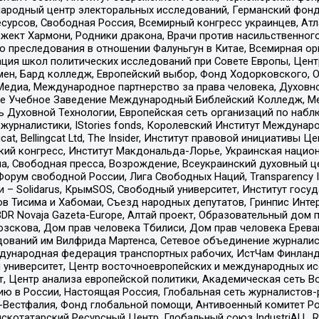
родный центр электоральных исследований, Германский фонд
рсов, Свободная Россия, Всемирный конгресс украинцев, Атла
ект Хармони, Родники дракона, Врачи против насильственного
ию преследования в отношении Фалуньгун в Китае, Всемирная о
ация школ политических исследований при Совете Европы, Цен
мен, Бард колледж, Европейский выбор, Фонд Ходорковского,
едиа, Международное партнерство за права человека, Духовно
ое Учебное Заведение Международный Библейский Колледж, М
ь Духовной Технологии, Европейская сеть организаций по наб
урналистики, IStories fonds, Королевский Институт Между
gcat, Bellingcat Ltd, The Insider, Институт правовой инициатив
инский конгресс, Институт Макдональда-Лорье, Украинская нац
, Свободная пресса, Возрождение, Всеукраинский духовный цен
орум свободной России, Лига Свободных Наций, Transparеncy I
– Solidarus, КрымSOS, Свободный университет, Институт госу
в Тисима и Хабомаи, Съезд народных депутатов, Гринпис Инте
DR Novaja Gazeta-Europe, Алтай проект, Образовательный дом 
зскова, Дом прав человека Тбилиси, Дом прав человека Ерева
едований им Вилфрида Мартенса, Сетевое объединение журнали
Международная федерация транспортных рабочих, ИстЧам Финлан
й университет, Центр восточноевропейских и международных и
, Центр анализа европейской политики, Академическая сеть Во
ю в России, Настоящая Россия, Глобальная сеть журналистов
естфалия, Фонд глобальной помощи, Антивоенный комитет России,
татарский Ресурсный Центр, Глобальный союз IndustriALL, Russi