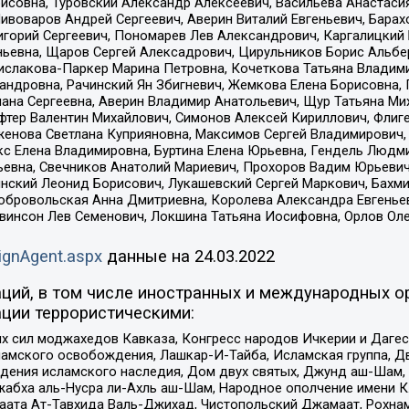
совна, Туровский Александр Алексеевич, Васильева Анастасия
Пивоваров Андрей Сергеевич, Аверин Виталий Евгеньевич, Бара
горий Сергеевич, Пономарев Лев Александрович, Каргалицкий 
ньевна, Щаров Сергей Алексадрович, Цирульников Борис Альбер
ислакова-Паркер Марина Петровна, Кочеткова Татьяна Владими
сандровна, Рачинский Ян Збигневич, Жемкова Елена Борисовна,
лана Сергеевна, Аверин Владимир Анатольевич, Щур Татьяна М
фтер Валентин Михайлович, Симонов Алексей Кириллович, Флиг
женова Светлана Куприяновна, Максимов Сергей Владимирович, 
кс Елена Владимировна, Буртина Елена Юрьевна, Гендель Людм
евна, Свечников Анатолий Мариевич, Прохоров Вадим Юрьевич
инский Леонид Борисович, Лукашевский Сергей Маркович, Бахм
Добровольская Анна Дмитриевна, Королева Александра Евгенье
евинсон Лев Семенович, Локшина Татьяна Иосифовна, Орлов Ол
ignAgent.aspx
данные на
24.03.2022
ций, в том числе иностранных и международных ор
ции террористическими:
ил моджахедов Кавказа, Конгресс народов Ичкерии и Дагеста
ламского освобождения, Лашкар-И-Тайба, Исламская группа, Дв
ения исламского наследия, Дом двух святых, Джунд аш-Шам, 
жабха аль-Нусра ли-Ахль аш-Шам, Народное ополчение имени К.
ата Ат-Тавхида Валь-Джихад, Чистопольский Джамаат, Рохнам