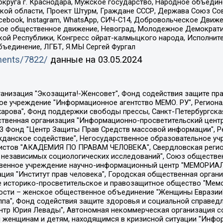
округа г. Краснодара, Мужское государство, Народное объедин
ой области, Проект Штурм, Граждане СССР, Держава Союз Сов
Facebook, Instagram, WhatsApp, СИЧ-С14, Добровольческое Движ
ское общественное движение, Невоград, Молодежное Демократ
ой Республики, Конгресс ойрат-калмыцкого народа, Исполнит
бъединение, ЛГБТ, Я.МЫ Сергей Фургал
uments/7822/
данные на
03.05.2024
Общество с ограниченной ответственностью "Радио Свободная Европа/Радио Свобода", Чешское информационное агентство "MEDIUM-ORIENT", Красноярская региональная общественная организация "Мы против СПИДа", Камалягин Денис Николаевич, Маркелов Сергей Евгеньевич, Пономарев Лев Александрович, Савицкая Людмила Алексеевна, Автономная некоммерческая организация "Центр по работе с проблемой насилия "НАСИЛИЮ.НЕТ", Межрегиональный профессиональный союз работников здравоохранения "Альянс врачей", Юридическое лицо, зарегистрированное в Латвийской Республике, SIA "Medusa Project" (регистрационный номер 40103797863, дата регистрации 10.06.2014), Некоммерческая организация "Фонд по борьбе с коррупцией", Автономная некоммерческая организация "Институт права и публичной политики", Баданин Роман Сергеевич, Гликин Максим Александрович, Железнова Мария Михайловна, Лукьянова Юлия Сергеевна, Маетная Елизавета Витальевна, Маняхин Петр Борисович, Чуракова Ольга Владимировна, Ярош Юлия Петровна, Юридическое лицо "The Insider SIA", зарегистрированное в Риге, Латвийская Республика (дата регистрации 26.06.2015), являющееся администратором доменного имени интернет-издания "The Insider SIA", https://theins.ru, Постернак Алексей Евгеньевич, Рубин Михаил Аркадьевич, Анин Роман Александрович, Юридическое лицо Istories fonds, зарегистрированное в Латвийской Республике (регистрационный номер 50008295751, дата регистрации 24.02.2020), Великовский Дмитрий Александрович, Долинина Ирина Николаевна, Мароховская Алеся Алексеевна, Шлейнов Роман Юрьевич, Шмагун Олеся Валентиновна, Общество с ограниченной ответственностью "Альтаир 2021", Общество с ограниченной ответственностью "Вега 2021", Общество с ограниченной ответственностью "Главный редактор 2021", Общество с ограниченной ответственностью "Ромашки монолит", Важенков Артем Валерьевич, Ивановская областная общественная организация "Центр гендерных исследований", Гурман Юрий Альбертович, Медиапроект "ОВД-Инфо", Егоров Владимир Владимирович, Жилинский Владимир Александрович, Общество с ограниченной ответственностью "ЗП", Иванова София Юрьевна, Карезина Инна Павловна, Кильтау Екатерина Викторовна, Петров Алексей Викторович, Пискунов Сергей Евгеньевич, Смирнов Сергей Сергеевич, Тихонов Михаил Сергеевич, Общество с ограниченной ответственностью "ЖУРНАЛИСТ-ИНОСТРАННЫЙ АГЕНТ", Арапова Галина Юрьевна, Вольтская Татьяна Анатольевна, Американская компания "Mason G.E.S. Anonymous Foundation" (США), являющаяся владельцем интернет-издания https://mnews.world/, Компания "Stichting Bellingcat", зарегистрированная в Нидерландах (дата регистрации 11.07.2018), Захаров Андрей Вячеславович, Клепиковская Екатерина Дмитриевна, Общество с ограниченной ответственностью "МЕМО", Перл Роман Александрович, Симонов Евгений Алексеевич, Соловьева Елена Анатольевна, Сотников Даниил Владимирович, Сурначева Елизавета Дмитриевна, Автономная некоммерческая организация по защите прав человека и информированию населения "Якутия – Наше Мнение", Общество с ограниченной ответственностью "Москоу диджитал медиа", с 26.01.2023 Общество с ограниченной ответственностью "Чайка Белые сады", Ветошкина Валерия Валерьевна, Заговора Максим Александрович, Межрегиональное общественное движение "Российская ЛГБТ - сеть", Оленичев Максим Владимирович, Павлов Иван Юрьевич, Скворцова Елена Сергеевна, Общество с ограниченной ответственностью "Как бы инагент", Кочетков Игорь Викторович, Общество с ограниченной ответственностью "Честные выборы", Еланчик Олег Александрович, Общество с ограниченной ответственностью "Нобелевский призыв", Гималова Регина Эмилевна, Григорьев Андрей Валерьевич, Григорьева Алина Александровна, Ассоциация по содействию защите прав призывников, альтернативнослужащих и военнослужащих "Правозащитная группа "Гражданин.Армия.Право", Хисамова Регина Фаритовна, Автономная некоммерческая организация по реализа