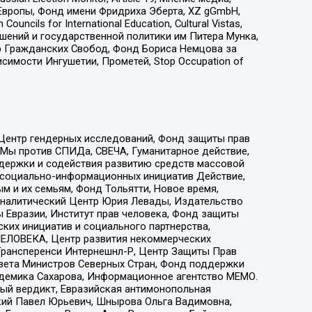
Европы, Фонд имени Фридриха Эберта, XZ gGmbH,
ls for International Education, Cultural Vistas,
ошений и государственной политики им Питера Мунка,
 Гражданских Свобод, Фонд Бориса Немцова за
имости Ингушетии, Прометей, Stop Occupation of
 Центр гендерных исследований, Фонд защиты прав
 Мы против СПИДа, СВЕЧА, Гуманитарное действие,
ддержки и содействия развитию средств массовой
р социально-информационных инициатив Действие,
 и их семьям, Фонд Тольятти, Новое время,
, Аналитический Центр Юрия Левады, Издательство
 Евразии, Институт прав человека, Фонд защиты
ких инициатив и социального партнерства,
ЕЛОВЕКА, Центр развития некоммерческих
 Трансперенси Интернешнл-Р, Центр Защиты Прав
овета Министров Северных Стран, Фонд поддержки
адемика Сахарова, Информационное агентство МЕМО.
ый вердикт, Евразийская антимонопольная
кий Павел Юрьевич, Шнырова Ольга Вадимовна,