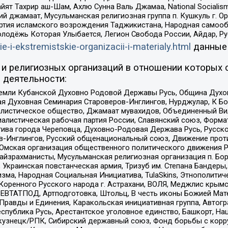
ят Тахрир аш-Шам, Ахлю Сунна Валь Джамаа, National Socialism
ий джамаат, Мусульманская религиозная группа п. Кушкуль г. 
ртия исламского возрождения Таджикистана, Народная самооб
олодёжь Которая Улыбается, Легион Свобода России, Айдар, Р
ie-i-ekstremistskie-organizacii-i-materialy.html
данные
и религиозных организаций в отношении которых 
 деятельности:
земли Кубанской Духовно Родовой Державы Русь, Община Духо
 Духовная Семинария Староверов-Инглингов, Нурджулар, К Бо
листическое общество, Джамаат мувахидов, Объединенный Вил
иалистическая рабочая партия России, Славянский союз, Форма
ива города Череповца, Духовно-Родовая Держава Русь, Русск
-Инглингов, Русский общенациональный союз, Движение против
 Омская организация общественного политического движения Р
йзрахманисты, Мусульманская религиозная организация п. Бо
краинская повстанческая армия, Тризуб им. Степана Бандеры, Бр
зма, Народная Социальная Инициатива, TulaSkins, Этнополитич
оренного Русского народа г. Астрахани, ВОЛЯ, Меджлис крымс
РЕВТАТПОД, Артподготовка, Штольц, В честь иконы Божией Мате
равды и Единения, Каракольская инициативная группа, Автогра
спублика Русь, Арестантское уголовное единство, Башкорт, Наци
окузнецк/РПК, Сибирский державный союз, Фонд борьбы с кор