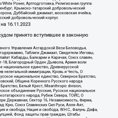
/White Power, Артподготовка, Религиозная группа
Оренбург, Крымско-татарский добровольческий
орона, Дуббайский джамаат, московская ячейка,
усский добровольческий корпус
 на
16.11.2023
судом принято вступившее в законную
вного Управления Асгардской Веси Беловодья,
годержавию, Таблиги Джамаат, Свидетели Иеговы,
айат Кабарды, Балкарии и Карачая, Союз славян,
т-18, Благородный Орден Дьявола, Армия воли
ое национальное единство, Древнерусской
 нелегальной иммиграции, Кровь и Честь, О
усское национальное единство, Северное Братство,
ровский, Община Коренного Русского народа
атство, Белый Крест, Misanthropic division,
еское объединение Русские, Русское национальное
котатарского народа, Рубеж Севера, ТОЙС, О
ри Державная, Сектор 16, Независимость, Фирма,
д Крю, Союз Славянских Сил Руси, Алля-Аят,
я и свобода, Нация и свобода, W.H.С., Фалунь Дафа,
рупцией, Фонд защиты прав граждан, Штабы