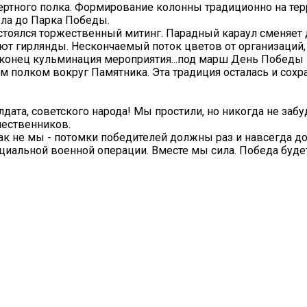
мертного полка. Формирование колонны традиционно на те
ла до Парка Победы.
тоялся торжественный митинг. Парадный караул сменяет д
ают гирлянды. Нескончаемый поток цветов от организаций,
Наконец кульминация мероприятия...под марш День Победы 
 полком вокруг Памятника. Эта традиция осталась и сохр
дата, советского народа! Мы простили, но никогда не забу
чественников.
ак не мы - потомки победителей должны раз и навсегда до
циальной военной операции. Вместе мы сила. Победа будет