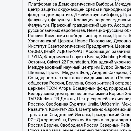
Платформа за Демократические Выборы, Междуна
центр защиты окружающей среды и природных ресу
фонд за демократию, Джеймстаунский фонд, Прож
Фалуньгун, Фалуньгун, Коалиция по расследован
Фалуньгун, Пражский гражданский центр, Ассоци
русскоязычных европейцев, Немецко-русский об
России, Компания свободы информации, Проект М
Христианской Церкви, Новое Поколение, Духовн
Институт Саентологических Предприятий, Церков
СВОБОДНЫЙ ИДЕЛЬ-УРАЛ, Ассоциация развития ж
ГРУПА, Фонд имени Генриха Бёлля, Stichting Bellin
Эстонии, Calvert 22 Foundation, Канадский укра
Международный научный центр им Вудро Вильсона
Швеции, Проект Медуза, Фонд Андрея Сахарова, Ф
Солидарность с гражданским движением в России 
общества Россия, Беллона, Союз жителей острово
церквей TCCN, Агора, Всемирный фонд природы, B
Белорусский дом прав человека имени Бориса Зво
TVR Studios, ТВ Дождь, Центр европейских иссл
Россию, Свободная Бурятия, Uralic, UnKremlin, 
Развития, Комитет-2024, Центрально-Европейски
трактатов Свидетелей Иеговы, Гражданский Совет
РЭНД корпорейшн, Русская Америка за демократи
Россия Берлин, Свободная Россия Северный Рейн-В
Союз за возвращение Северных территорий, Крымско