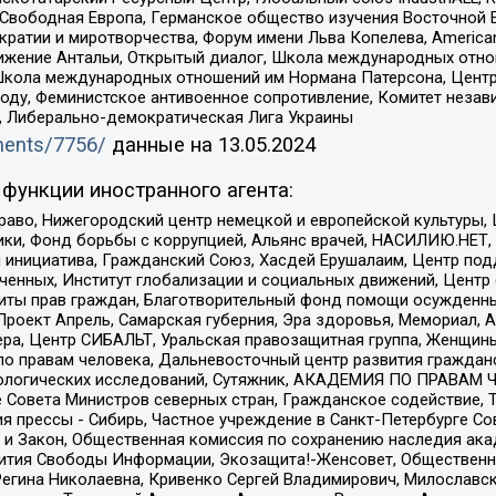
 Свободная Европа, Германское общество изучения Восточной 
и и миротворчества, Форум имени Льва Копелева, American Counci
ое движение Антальи, Открытый диалог, Школа международных отн
Школа международных отношений им Нормана Патерсона, Центр
ду, Феминистское антивоенное сопротивление, Комитет независ
а, Либерально-демократическая Лига Украины
uments/7756/
данные на
13.05.2024
функции иностранного агента:
раво, Нижегородский центр немецкой и европейской культуры,
тики, Фонд борьбы с коррупцией, Альянс врачей, НАСИЛИЮ.НЕТ,
я инициатива, Гражданский Союз, Хасдей Ерушалаим, Центр по
юченных, Институт глобализации и социальных движений, Цент
ты прав граждан, Благотворительный фонд помощи осужденным
а, Проект Апрель, Самарская губерния, Эра здоровья, Мемориал
ера, Центр СИБАЛЬТ, Уральская правозащитная группа, Женщины
по правам человека, Дальневосточный центр развития гражданс
ологических исследований, Сутяжник, АКАДЕМИЯ ПО ПРАВАМ Ч
е Совета Министров северных стран, Гражданское содействие,
я прессы - Сибирь, Частное учреждение в Санкт-Петербурге С
 и Закон, Общественная комиссия по сохранению наследия ак
звития Свободы Информации, Экозащита!-Женсовет, Общественн
Регина Николаевна, Кривенко Сергей Владимирович, Милославс