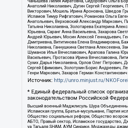
Чанышева Лилия Айратовна, Сидорович Ольга Бори
Анатолий Николаевич, Дугин Сергей Георгиевич, 
Викторович, Мошель Ирина Ароновна, Шведов Гри
Исламов Тимур Рифгатович, Романова Ольга Евге
Анатольевич, Верховский Александр Маркович, П
Татьяна Николаевна, Золотарева Екатерина Алек
Юрьевна, Саранг Анна Васильевна, Захарова Свет
Андрей Юрьевич, Мосин Алексей Геннадьевич, Ге
Дмитриевна, Вититинова Елена Владимировна, Ба
Николаевна, Ганнушкина Светлана Алексеевна, За
Шуманов Илья Вячеславович, Арапова Галина Юрь
Васильевич, Протасова Ирина Вячеславовна, Лит
Сухих Дарья Николаевна, Орлов Олег Петрович, 
Сергей Ефимович, Золотухин Борис Андреевич, Л
Генри Маркович, Захаров Герман Константинович
Источник:
http://unro.minjust.ru/NKOFore
* Единый федеральный список организа
законодательством Российской Федера
Высший военный Маджлисуль Шура Объединенных с
Исламская группа, Братья-мусульмане, Партия ис
Общество социальных реформ, Общество возрожд
АБТО, Правый сектор, Исламское государство, Д
уа Тагьаля SHAM, АУМ Синрике, Муджахеды джама