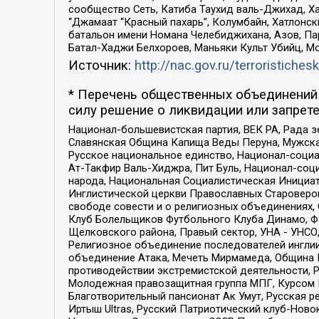
сообщество Сеть, Катиба Таухид валь-Джихад, Хай
“Джамаат “Красный пахарь”, Колумбайн, Хатлонск
батальон имени Номана Челебиджихана, Азов, Па
Батал-Хаджи Белхороев, Маньяки Культ Убийц, М
Источник:
http://nac.gov.ru/terroristichesk
* Перечень общественных объединений 
силу решение о ликвидации или запрете
Национал-большевистская партия, ВЕК РА, Рада 
Славянская Община Капища Веды Перуна, Мужская
Русское национальное единство, Национал-социа
Ат-Такфир Валь-Хиджра, Пит Буль, Национал-соц
народа, Национальная Социалистическая Инициат
Инглистической церкви Православных Староверов
свободе совести и о религиозных объединениях,
Клуб Болельщиков Футбольного Клуба Динамо, Фа
Щелковского района, Правый сектор, УНА - УНСО, У
Религиозное объединение последователей инглии
объединение Атака, Мечеть Мирмамеда, Община К
противодействии экстремистской деятельности, 
Молодежная правозащитная группа МПГ, Курсом П
Благотворительный пансионат Ак Умут, Русская ре
Иртыш Ultras, Русский Патриотический клуб-Нов