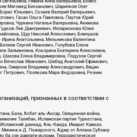
 Евгеньевна, Ривина Анна Валерьевна, Бойко
хоев Магомед Бекханович, Шарипков Олег
Борис Юльевич, Созаев Валерий Валерьевич,
тович, Гасан Ольга Павловна, Паутов Юрий
ровна, Чуркина Наталья Валерьевна, Акимова
 Гудков Лев Дмитриевич, Илларионова Юлия
ихайловна, Щур Николай Алексеевич, Блинушов
е Ирина Анатольевна, Мельникова Валентина
Беляев Сергей Иванович, Голубева Елена
ила Залмановна, Кокорина Екатерина Алексеевна,
, Шахова Елена Владимировна, Подузов Сергей
ин Вячеслав Иванович, Шабад Анатолий Ефимович,
вна, Смирнов Владимир Александрович, Вицин
ег Петрович, Полякова Мара Федоровна, Резник
ганизаций, признанных в соответствии с
на, База, Асбат аль-Ансар, Священная война,
ижение Талибан, Исламская партия Туркестана,
Исламский джихад, Аль-Каида, Имарат Кавказ,
 Минина и Д. Пожарского, Аджр от Аллаха Субхану
о ба суи давлати исломи, Террористическое