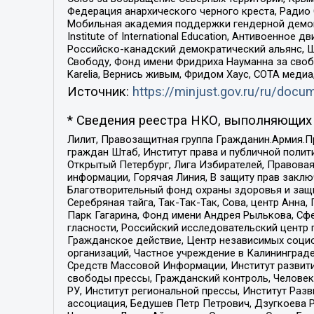
Федерация анархического черного креста, Радио
Мобильная академия поддержки гендерной демократи
Institute of International Education, Антивоенн
Российско-канадский демократический альянс, 
Свободу, Фонд имени Фридриха Науманна за свобо
Karelia, Вернись живым, Фридом Хаус, СОТА меди
Источник:
https://minjust.gov.ru/ru/doc
* Сведения реестра НКО, выполняющих 
Лилит, Правозащитная группа Гражданин.Армия.П
граждан Штаб, Институт права и публичной поли
Открытый Петербург, Лига Избирателей, Правова
информации, Горячая Линия, В защиту прав закл
Благотворительный фонд охраны здоровья и защи
Серебряная тайга, Так-Так-Так, Сова, центр Анн
Парк Гагарина, Фонд имени Андрея Рылькова, Сф
гласности, Российский исследовательский центр 
Гражданское действие, Центр независимых соци
организаций, Частное учреждение в Калининград
Средств Массовой Информации, Институт развити
свободы прессы, Гражданский контроль, Человек
РУ, Институт региональной прессы, Институт Ра
ассоциация, Бедушев Петр Петрович, Дзугкоева 