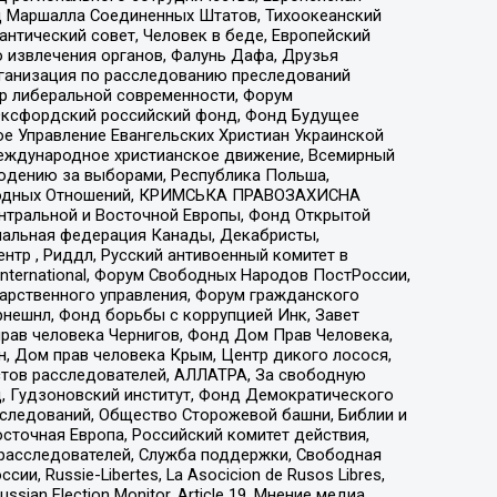
 Маршалла Соединенных Штатов, Тихоокеанский
нтический совет, Человек в беде, Европейский
 извлечения органов, Фалунь Дафа, Друзья
рганизация по расследованию преследований
тр либеральной современности, Форум
 Оксфордский российский фонд, Фонд Будущее
е Управление Евангельских Христиан Украинской
еждународное христианское движение, Всемирный
людению за выборами, Республика Польша,
народных Отношений, КРИМСЬКА ПРАВОЗАХИСНА
ы Центральной и Восточной Европы, Фонд Открытой
иональная федерация Канады, Декабристы,
тр , Риддл, Русский антивоенный комитет в
nternational, Форум Свободных Народов ПостРоссии,
дарственного управления, Форум гражданского
рнешнл, Фонд борьбы с коррупцией Инк, Завет
прав человека Чернигов, Фонд Дом Прав Человека,
н, Дом прав человека Крым, Центр дикого лосося,
стов расследователей, АЛЛАТРА, За свободную
д, Гудзоновский институт, Фонд Демократического
сследований, Общество Сторожевой башни, Библии и
сточная Европа, Российский комитет действия,
-расследователей, Служба поддержки, Свободная
 Russie-Libertes, La Asocicion de Rusos Libres,
an Election Monitor, Article 19, Мнение медиа,