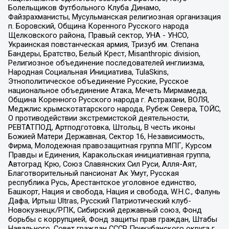
Болельщиков Футбольного Клуба Динамо,
Файзрахманисты, Мусульманская религиозная организация
п. Боровский, Община Коренного Русского народа
Щелковского района, Правый сектор, УНА - УНСО,
Украинская повстанческая армия, Тризуб им. Степана
Бандеры, Братство, Белый Крест, Misanthropic division,
Религиозное объединение последователей инглиизма,
Народная Социальная Инициатива, TulaSkins,
Этнополитическое объединение Русские, Русское
национальное объединение Атака, Мечеть Мирмамеда,
Община Коренного Русского народа г. Астрахани, ВОЛЯ,
Меджлис крымскотатарского народа, Рубеж Севера, ТОЙС,
О противодействии экстремистской деятельности,
РЕВТАТПОД, Артподготовка, Штольц, В честь иконы
Божией Матери Державная, Сектор 16, Независимость,
Фирма, Молодежная правозащитная группа МПГ, Курсом
Правды и Единения, Каракольская инициативная группа,
Автоград Крю, Союз Славянских Сил Руси, Алля-Аят,
Благотворительный пансионат Ак Умут, Русская
республика Русь, Арестантское уголовное единство,
Башкорт, Нация и свобода, Нация и свобода, W.H.С., Фалунь
Дафа, Иртыш Ultras, Русский Патриотический клуб-
Новокузнецк/РПК, Сибирский державный союз, Фонд
борьбы с коррупцией, Фонд защиты прав граждан, Штабы
Навального, Совет граждан СССР Прикубанского округа г.