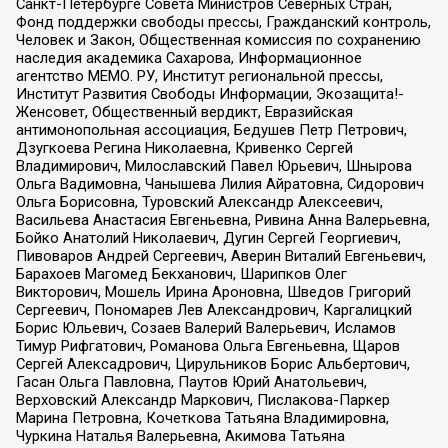
Санкт-Петербурге Совета Министров Северных Стран,
Фонд поддержки свободы прессы, Гражданский контроль,
Человек и Закон, Общественная комиссия по сохранению
наследия академика Сахарова, Информационное
агентство МЕМО. РУ, Институт региональной прессы,
Институт Развития Свободы Информации, Экозащита!-
Женсовет, Общественный вердикт, Евразийская
антимонопольная ассоциация, Бедушев Петр Петрович,
Дзугкоева Регина Николаевна, Кривенко Сергей
Владимирович, Милославский Павел Юрьевич, Шнырова
Ольга Вадимовна, Чанышева Лилия Айратовна, Сидорович
Ольга Борисовна, Туровский Александр Алексеевич,
Васильева Анастасия Евгеньевна, Ривина Анна Валерьевна,
Бойко Анатолий Николаевич, Дугин Сергей Георгиевич,
Пивоваров Андрей Сергеевич, Аверин Виталий Евгеньевич,
Барахоев Магомед Бекханович, Шарипков Олег
Викторович, Мошель Ирина Ароновна, Шведов Григорий
Сергеевич, Пономарев Лев Александрович, Каргалицкий
Борис Юльевич, Созаев Валерий Валерьевич, Исламов
Тимур Рифгатович, Романова Ольга Евгеньевна, Щаров
Сергей Алексадрович, Цирульников Борис Альбертович,
Гасан Ольга Павловна, Паутов Юрий Анатольевич,
Верховский Александр Маркович, Пислакова-Паркер
Марина Петровна, Кочеткова Татьяна Владимировна,
Чуркина Наталья Валерьевна, Акимова Татьяна