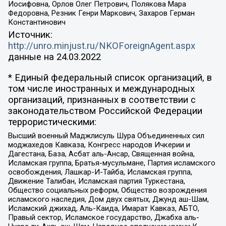
Иосифовна, Орлов Олег Петрович, Полякова Мара
Федоровна, Резник Генри Маркович, Захаров Герман
Константинович
Источник:
http://unro.minjust.ru/NKOForeignAgent.aspx
данные на
24.03.2022
* Единый федеральный список организаций, в
том числе иностранных и международных
организаций, признанных в соответствии с
законодательством Российской Федерации
террористическими:
Высший военный Маджлисуль Шура Объединенных сил
моджахедов Кавказа, Конгресс народов Ичкерии и
Дагестана, База, Асбат аль-Ансар, Священная война,
Исламская группа, Братья-мусульмане, Партия исламского
освобождения, Лашкар-И-Тайба, Исламская группа,
Движение Талибан, Исламская партия Туркестана,
Общество социальных реформ, Общество возрождения
исламского наследия, Дом двух святых, Джунд аш-Шам,
Исламский джихад, Аль-Каида, Имарат Кавказ, АБТО,
Правый сектор, Исламское государство, Джабха аль-