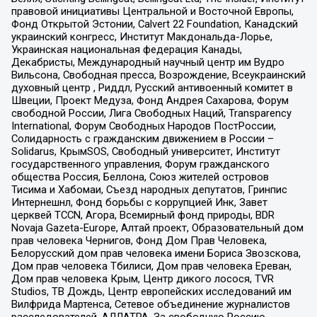
правовой инициативы Центральной и Восточной Европы,
Фонд Открытой Эстонии, Calvert 22 Foundation, Канадский
украинский конгресс, Институт Макдональда-Лорье,
Украинская национальная федерация Канады,
Декабристы, Международный научный центр им Вудро
Вильсона, Свободная пресса, Возрождение, Всеукраинский
духовный центр , Риддл, Русский антивоенный комитет в
Швеции, Проект Медуза, Фонд Андрея Сахарова, Форум
свободной России, Лига Свободных Наций, Transparеncy
International, Форум Свободных Народов ПостРоссии,
Солидарность с гражданским движением в России –
Solidarus, КрымSOS, Свободный университет, Институт
государственного управления, Форум гражданского
общества Россия, Беллона, Союз жителей островов
Тисима и Хабомаи, Съезд народных депутатов, Гринпис
Интернешнл, Фонд борьбы с коррупцией Инк, Завет
церквей TCCN, Агора, Всемирный фонд природы, BDR
Novaja Gazeta-Europe, Алтай проект, Образовательный дом
прав человека Чернигов, Фонд Дом Прав Человека,
Белорусский дом прав человека имени Бориса Звозскова,
Дом прав человека Тбилиси, Дом прав человека Ереван,
Дом прав человека Крым, Центр дикого лосося, TVR
Studios, ТВ Дождь, Центр европейских исследований им
Вилфрида Мартенса, Сетевое объединение журналистов