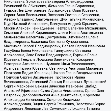
Николаевна, Золотарева Екатерина Александровна,
Рачинский Ян Збигневич, Жемкова Елена Борисовна,
Гудков Лев Дмитриевич, Илларионова Юлия Юрьевна,
Саранг Анна Васильевна, Захарова Светлана Сергеевна,
Аверин Владимир Анатольевич, Щур Татьяна Михайловна,
Щур Николай Алексеевич, Блинушов Андрей Юрьевич,
Мосин Алексей Геннадьевич, Гефтер Валентин Михайлович,
Симонов Алексей Кириллович, Флиге Ирина Анатольевна,
Мельникова Валентина Дмитриевна, Вититинова Елена
Владимировна, Баженова Светлана Куприяновна,
Максимов Сергей Владимирович, Беляев Сергей Иванович,
Голубева Елена Николаевна, Ганнушкина Светлана
Алексеевна, Закс Елена Владимировна, Буртина Елена
Юрьевна, Гендель Людмила Залмановна, Кокорина
Екатерина Алексеевна, Шуманов Илья Вячеславович,
Арапова Галина Юрьевна, Свечников Анатолий Мариевич,
Прохоров Вадим Юрьевич, Шахова Елена Владимировна,
Подузов Сергей Васильевич, Протасова Ирина
Вячеславовна, Литинский Леонид Борисович, Лукашевский
Сергей Маркович, Бахмин Вячеслав Иванович, Шабад
Анатолий Ефимович, Сухих Дарья Николаевна, Орлов Олег
Петрович, Добровольская Анна Дмитриевна, Королева
Александра Евгеньевна, Смирнов Владимир
Александрович, Вицин Сергей Ефимович, Золотухин Борис
Андреевич, Левинсон Лев Семенович, Локшина Татьяна