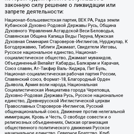
законную силу решение о ликвидации или
запрете деятельности:
Национал-большевистская партия, ВЕК РА, Рада земли
Кубанской Духовно Родовой Державы Русь, Община
Духовного Управления Асгардской Веси Беловодья,
Славянская Община Капища Веды Перуна, Мужская
Духовная Семинария Староверов-Инглингов, Нурджулар, К
Богодержавию, Таблиги Джамаат, Свидетели Иеговы,
Русское национальное единство, Национал-
социалистическое общество, Джамаат мувахидов,
Объединенный Вилайат Кабарды, Балкарии и Карачая,
Союз славян, Ат-Такфир Валь-Хиджра, Пит Буль,
Национал-социалистическая рабочая партия России,
Славянский союз, Формат-18, Благородный Орден
Дьявола, Армия воли народа, Национальная
Социалистическая Инициатива города Череповца,
Духовно-Родовая Держава Русь, Русское национальное
единство, Древнерусской Инглистической церкви
Православных Староверов-Инглингов, Русский
общенациональный союз, Движение против нелегальной
иммиграции, Кровь и Честь, О свободе совести и о
религиозных объединениях, Омская организация
общественного политического движения Русское
национальное единство, Северное Братство, Клуб