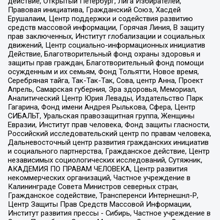
действие, Открытый Петербург, Лига Избирателей,
Правовая инициатива, Гражданский Союз, Хасдей
Ерушалаим, Центр поддержки и содействия развитию
средств массовой информации, Горячая Линия, В защиту
прав заключенных, Институт глобализации и социальных
движений, Центр социально-информационных инициатив
Действие, Благотворительный фонд охраны здоровья и
защиты прав граждан, Благотворительный фонд помощи
осужденным и их семьям, Фонд Тольятти, Новое время,
Серебряная тайга, Так-Так-Так, Сова, центр Анна, Проект
Апрель, Самарская губерния, Эра здоровья, Мемориал,
Аналитический Центр Юрия Левады, Издательство Парк
Гагарина, Фонд имени Андрея Рылькова, Сфера, Центр
СИБАЛЬТ, Уральская правозащитная группа, Женщины
Евразии, Институт прав человека, Фонд защиты гласности,
Российский исследовательский центр по правам человека,
Дальневосточный центр развития гражданских инициатив
и социального партнерства, Гражданское действие, Центр
независимых социологических исследований, Сутяжник,
АКАДЕМИЯ ПО ПРАВАМ ЧЕЛОВЕКА, Центр развития
некоммерческих организаций, Частное учреждение в
Калининграде Совета Министров северных стран,
Гражданское содействие, Трансперенси Интернешнл-Р,
Центр Защиты Прав Средств Массовой Информации,
Институт развития прессы - Сибирь, Частное учреждение в