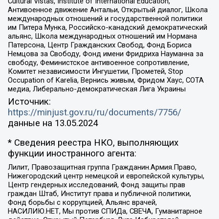
Cultural Vistas, Institute of International Education,
Антивоенное движение Антальи, Открытый диалог, Школа
международных отношений и государственной политики
им Питера Мунка, Российско-канадский демократический
альянс, Школа международных отношений им Нормана
Патерсона, Центр Гражданских Свобод, Фонд Бориса
Немцова за Свободу, Фонд имени Фридриха Науманна за
свободу, Феминистское антивоенное сопротивление,
Комитет независимости Ингушетии, Прометей, Stop
Occupation of Karelia, Вернись живым, Фридом Хаус, СОТА
медиа, Либерально-демократическая Лига Украины
Источник:
https://minjust.gov.ru/ru/documents/7756/
данные на
13.05.2024
* Сведения реестра НКО, выполняющих
функции иностранного агента:
Лилит, Правозащитная группа Гражданин.Армия.Право,
Нижегородский центр немецкой и европейской культуры,
Центр гендерных исследований, Фонд защиты прав
граждан Штаб, Институт права и публичной политики,
Фонд борьбы с коррупцией, Альянс врачей,
НАСИЛИЮ.НЕТ, Мы против СПИДа, СВЕЧА, Гуманитарное