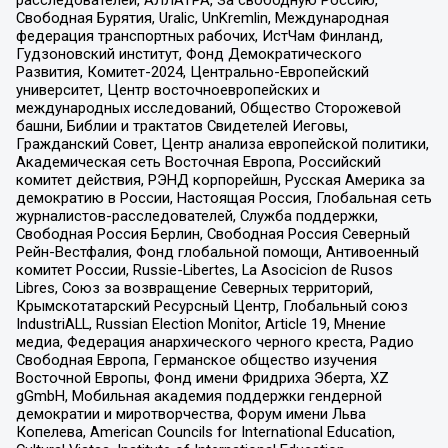
расследователей, АЛЛАТРА, За свободную Россию,
Свободная Бурятия, Uralic, UnKremlin, Международная
федерация транспортных рабочих, ИстЧам Финланд,
Гудзоновский институт, Фонд Демократического
Развития, Комитет-2024, Центрально-Европейский
университет, Центр восточноевропейских и
международных исследований, Общество Сторожевой
башни, Библии и трактатов Свидетелей Иеговы,
Гражданский Совет, Центр анализа европейской политики,
Академическая сеть Восточная Европа, Российский
комитет действия, РЭНД корпорейшн, Русская Америка за
демократию в России, Настоящая Россия, Глобальная сеть
журналистов-расследователей, Служба поддержки,
Свободная Россия Берлин, Свободная Россия Северный
Рейн-Вестфалия, Фонд глобальной помощи, Антивоенный
комитет России, Russie-Libertes, La Asocicion de Rusos
Libres, Союз за возвращение Северных территорий,
Крымскотатарский Ресурсный Центр, Глобальный союз
IndustriALL, Russian Election Monitor, Article 19, Мнение
медиа, Федерация анархического черного креста, Радио
Свободная Европа, Германское общество изучения
Восточной Европы, Фонд имени Фридриха Эберта, XZ
gGmbH, Мобильная академия поддержки гендерной
демократии и миротворчества, Форум имени Льва
Копелева, American Councils for International Education,