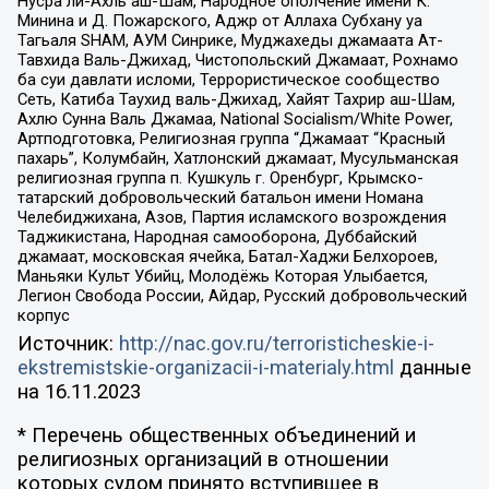
Нусра ли-Ахль аш-Шам, Народное ополчение имени К.
Минина и Д. Пожарского, Аджр от Аллаха Субхану уа
Тагьаля SHAM, АУМ Синрике, Муджахеды джамаата Ат-
Тавхида Валь-Джихад, Чистопольский Джамаат, Рохнамо
ба суи давлати исломи, Террористическое сообщество
Сеть, Катиба Таухид валь-Джихад, Хайят Тахрир аш-Шам,
Ахлю Сунна Валь Джамаа, National Socialism/White Power,
Артподготовка, Религиозная группа “Джамаат “Красный
пахарь”, Колумбайн, Хатлонский джамаат, Мусульманская
религиозная группа п. Кушкуль г. Оренбург, Крымско-
татарский добровольческий батальон имени Номана
Челебиджихана, Азов, Партия исламского возрождения
Таджикистана, Народная самооборона, Дуббайский
джамаат, московская ячейка, Батал-Хаджи Белхороев,
Маньяки Культ Убийц, Молодёжь Которая Улыбается,
Легион Свобода России, Айдар, Русский добровольческий
корпус
Источник:
http://nac.gov.ru/terroristicheskie-i-
ekstremistskie-organizacii-i-materialy.html
данные
на
16.11.2023
* Перечень общественных объединений и
религиозных организаций в отношении
которых судом принято вступившее в