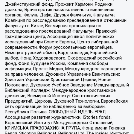
Джеймстаунский фонд, Прожект Хармони, Родники
дракона, Врачи против насильственного извлечения
органов, Фалунь Дафа, Друзья Фалуньгун, Фалуньгун,
Коалиция по расследованию преследования в отношении
Фалуньгун в Китае, Всемирная организация по
расследованию преследований Фалуньгун, Пражский
гражданский центр, Ассоциация школ политических
исследований при Совете Европы, Центр либеральной
современности, Форум русскоязычных европейцев,
Немецко-русский обмен, Бард колледж, Европейский
выбор, Фонд Ходорковского, Оксфордский российский
фонд, Фонд Будущее России, Компания свободы
информации, Проект Медиа, Международное партнерство
за права человека, Духовное Управление Евангельских
Христиан Украинской Христианской Церкви, Новое
Поколение, Духовное Учебное Заведение Международный
Библейский Колледж, Международное христианское
движение, Всемирный Институт Саентологических
Предприятий, Церковь Духовной Технологии, Европейская
сеть организаций по наблюдению за выборами,
Республика Польша, СВОБОДНЫЙ ИДЕЛЬ-УРАЛ,
Ассоциация развития журналистики, IStories fonds,
Королевский Институт Международных Отношений,
КРИМСЬКА ПРАВОЗАХИСНА ГРУПА, Фонд имени Генриха
Бёлля, Stichting Bellingcat, Bellingcat Ltd, The Insider, Институт