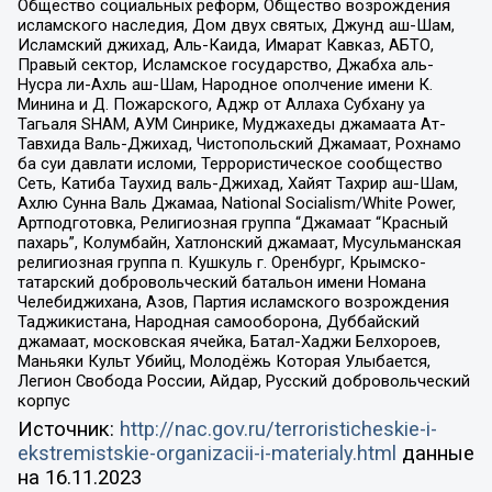
Общество социальных реформ, Общество возрождения
исламского наследия, Дом двух святых, Джунд аш-Шам,
Исламский джихад, Аль-Каида, Имарат Кавказ, АБТО,
Правый сектор, Исламское государство, Джабха аль-
Нусра ли-Ахль аш-Шам, Народное ополчение имени К.
Минина и Д. Пожарского, Аджр от Аллаха Субхану уа
Тагьаля SHAM, АУМ Синрике, Муджахеды джамаата Ат-
Тавхида Валь-Джихад, Чистопольский Джамаат, Рохнамо
ба суи давлати исломи, Террористическое сообщество
Сеть, Катиба Таухид валь-Джихад, Хайят Тахрир аш-Шам,
Ахлю Сунна Валь Джамаа, National Socialism/White Power,
Артподготовка, Религиозная группа “Джамаат “Красный
пахарь”, Колумбайн, Хатлонский джамаат, Мусульманская
религиозная группа п. Кушкуль г. Оренбург, Крымско-
татарский добровольческий батальон имени Номана
Челебиджихана, Азов, Партия исламского возрождения
Таджикистана, Народная самооборона, Дуббайский
джамаат, московская ячейка, Батал-Хаджи Белхороев,
Маньяки Культ Убийц, Молодёжь Которая Улыбается,
Легион Свобода России, Айдар, Русский добровольческий
корпус
Источник:
http://nac.gov.ru/terroristicheskie-i-
ekstremistskie-organizacii-i-materialy.html
данные
на
16.11.2023