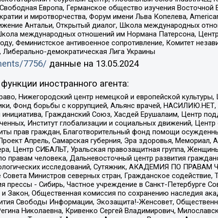
 Свободная Европа, Германское общество изучения Восточной 
и и миротворчества, Форум имени Льва Копелева, American Counci
ое движение Антальи, Открытый диалог, Школа международных отн
Школа международных отношений им Нормана Патерсона, Центр
ду, Феминистское антивоенное сопротивление, Комитет независ
а, Либерально-демократическая Лига Украины
uments/7756/
данные на
13.05.2024
функции иностранного агента:
раво, Нижегородский центр немецкой и европейской культуры,
тики, Фонд борьбы с коррупцией, Альянс врачей, НАСИЛИЮ.НЕТ,
я инициатива, Гражданский Союз, Хасдей Ерушалаим, Центр по
юченных, Институт глобализации и социальных движений, Цент
ты прав граждан, Благотворительный фонд помощи осужденным
а, Проект Апрель, Самарская губерния, Эра здоровья, Мемориал
ера, Центр СИБАЛЬТ, Уральская правозащитная группа, Женщины
по правам человека, Дальневосточный центр развития гражданс
ологических исследований, Сутяжник, АКАДЕМИЯ ПО ПРАВАМ Ч
е Совета Министров северных стран, Гражданское содействие,
я прессы - Сибирь, Частное учреждение в Санкт-Петербурге С
 и Закон, Общественная комиссия по сохранению наследия ак
звития Свободы Информации, Экозащита!-Женсовет, Общественн
Регина Николаевна, Кривенко Сергей Владимирович, Милославс