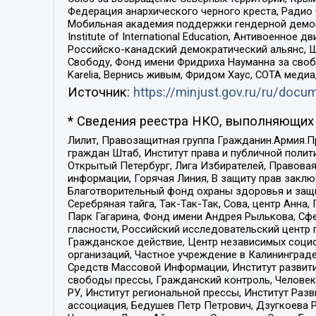
Федерация анархического черного креста, Радио
Мобильная академия поддержки гендерной демократи
Institute of International Education, Антивоенн
Российско-канадский демократический альянс, 
Свободу, Фонд имени Фридриха Науманна за свобо
Karelia, Вернись живым, Фридом Хаус, СОТА меди
Источник:
https://minjust.gov.ru/ru/doc
* Сведения реестра НКО, выполняющих 
Лилит, Правозащитная группа Гражданин.Армия.П
граждан Штаб, Институт права и публичной поли
Открытый Петербург, Лига Избирателей, Правова
информации, Горячая Линия, В защиту прав закл
Благотворительный фонд охраны здоровья и защи
Серебряная тайга, Так-Так-Так, Сова, центр Анн
Парк Гагарина, Фонд имени Андрея Рылькова, Сф
гласности, Российский исследовательский центр 
Гражданское действие, Центр независимых соци
организаций, Частное учреждение в Калининград
Средств Массовой Информации, Институт развити
свободы прессы, Гражданский контроль, Человек
РУ, Институт региональной прессы, Институт Ра
ассоциация, Бедушев Петр Петрович, Дзугкоева 