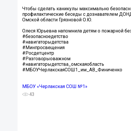
Чтобы сделать каникулы максимально безопасн
профилактические беседы с дознавателем ДОН
Омской области Грязновой О.Ю.
Олеся Юрьевна напомнила детям о пожарной без
#безопасноедетство
#навигаторыдетства
#Минпросвещения
#Росдетцентр
#Разговорыоважном
#навигаторыдетства_омскаяобласть
#МБОУЧерлакскаяСОШ1_им_АВ_Финиченко
МБОУ «Черлакская СОШ №1»
43