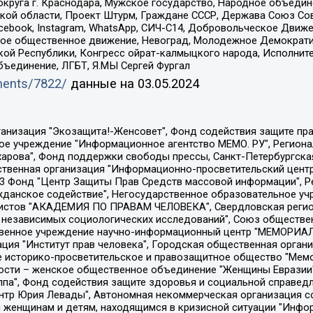
округа г. Краснодара, Мужское государство, Народное объедин
ой области, Проект Штурм, Граждане СССР, Держава Союз Сов
Facebook, Instagram, WhatsApp, СИЧ-С14, Добровольческое Движ
ское общественное движение, Невоград, Молодежное Демократ
ой Республики, Конгресс ойрат-калмыцкого народа, Исполнит
бъединение, ЛГБТ, Я.МЫ Сергей Фургал
uments/7822/
данные на
03.05.2024
Общество с ограниченной ответственностью "Радио Свободная Европа/Радио Свобода", Чешское информационное агентство "MEDIUM-ORIENT", Красноярская региональная общественная организация "Мы против СПИДа", Камалягин Денис Николаевич, Маркелов Сергей Евгеньевич, Пономарев Лев Александрович, Савицкая Людмила Алексеевна, Автономная некоммерческая организация "Центр по работе с проблемой насилия "НАСИЛИЮ.НЕТ", Межрегиональный профессиональный союз работников здравоохранения "Альянс врачей", Юридическое лицо, зарегистрированное в Латвийской Республике, SIA "Medusa Project" (регистрационный номер 40103797863, дата регистрации 10.06.2014), Некоммерческая организация "Фонд по борьбе с коррупцией", Автономная некоммерческая организация "Институт права и публичной политики", Баданин Роман Сергеевич, Гликин Максим Александрович, Железнова Мария Михайловна, Лукьянова Юлия Сергеевна, Маетная Елизавета Витальевна, Маняхин Петр Борисович, Чуракова Ольга Владимировна, Ярош Юлия Петровна, Юридическое лицо "The Insider SIA", зарегистрированное в Риге, Латвийская Республика (дата регистрации 26.06.2015), являющееся администратором доменного имени интернет-издания "The Insider SIA", https://theins.ru, Постернак Алексей Евгеньевич, Рубин Михаил Аркадьевич, Анин Роман Александрович, Юридическое лицо Istories fonds, зарегистрированное в Латвийской Республике (регистрационный номер 50008295751, дата регистрации 24.02.2020), Великовский Дмитрий Александрович, Долинина Ирина Николаевна, Мароховская Алеся Алексеевна, Шлейнов Роман Юрьевич, Шмагун Олеся Валентиновна, Общество с ограниченной ответственностью "Альтаир 2021", Общество с ограниченной ответственностью "Вега 2021", Общество с ограниченной ответственностью "Главный редактор 2021", Общество с ограниченной ответственностью "Ромашки монолит", Важенков Артем Валерьевич, Ивановская областная общественная организация "Центр гендерных исследований", Гурман Юрий Альбертович, Медиапроект "ОВД-Инфо", Егоров Владимир Владимирович, Жилинский Владимир Александрович, Общество с ограниченной ответственностью "ЗП", Иванова София Юрьевна, Карезина Инна Павловна, Кильтау Екатерина Викторовна, Петров Алексей Викторович, Пискунов Сергей Евгеньевич, Смирнов Сергей Сергеевич, Тихонов Михаил Сергеевич, Общество с ограниченной ответственностью "ЖУРНАЛИСТ-ИНОСТРАННЫЙ АГЕНТ", Арапова Галина Юрьевна, Вольтская Татьяна Анатольевна, Американская компания "Mason G.E.S. Anonymous Foundation" (США), являющаяся владельцем интернет-издания https://mnews.world/, Компания "Stichting Bellingcat", зарегистрированная в Нидерландах (дата регистрации 11.07.2018), Захаров Андрей Вячеславович, Клепиковская Екатерина Дмитриевна, Общество с ограниченной ответственностью "МЕМО", Перл Роман Александрович, Симонов Евгений Алексеевич, Соловьева Елена Анатольевна, Сотников Даниил Владимирович, Сурначева Елизавета Дмитриевна, Автономная некоммерческая организация по защите прав человека и информированию населения "Якутия – Наше Мнение", Общество с ограниченной ответственностью "Москоу диджитал медиа", с 26.01.2023 Общество с ограниченной ответственностью "Чайка Белые сады", Ветошкина Валерия Валерьевна, Заговора Максим Александрович, Межрегиональное общественное движение "Российская ЛГБТ - сеть", Оленичев Максим Владимирович, Павлов Иван Юрьевич, Скворцова Елена Сергеевна, Общество с ограниченной ответственностью "Как бы инагент", Кочетков Игорь Викторович, Общество с ограниченной ответственностью "Честные выборы", Еланчик Олег Александрович, Общество с ограниченной ответственностью "Нобелевский призыв", Гималова Регина Эмилевна, Григорьев Андрей Валерьевич, Григорьева Алина Александровна, Ассоциация по содействию защите прав призывников, альтернативнослужащих и военнослужащих "Правозащитная группа "Гражданин.Армия.Право", Хисамова Регина Фаритовна, Автономная некоммерческая организация по реализа