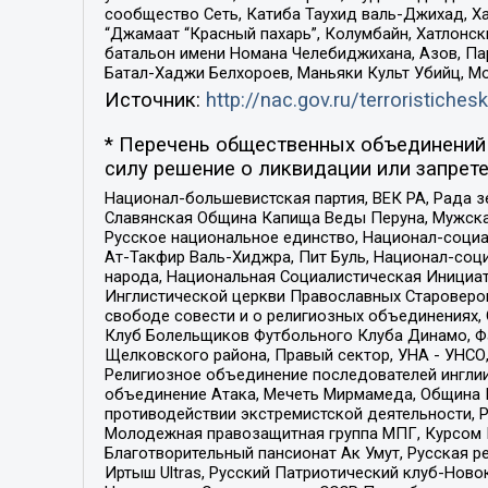
сообщество Сеть, Катиба Таухид валь-Джихад, Хай
“Джамаат “Красный пахарь”, Колумбайн, Хатлонск
батальон имени Номана Челебиджихана, Азов, Па
Батал-Хаджи Белхороев, Маньяки Культ Убийц, М
Источник:
http://nac.gov.ru/terroristichesk
* Перечень общественных объединений 
силу решение о ликвидации или запрете
Национал-большевистская партия, ВЕК РА, Рада 
Славянская Община Капища Веды Перуна, Мужская
Русское национальное единство, Национал-социа
Ат-Такфир Валь-Хиджра, Пит Буль, Национал-соц
народа, Национальная Социалистическая Инициат
Инглистической церкви Православных Староверов
свободе совести и о религиозных объединениях,
Клуб Болельщиков Футбольного Клуба Динамо, Фа
Щелковского района, Правый сектор, УНА - УНСО, У
Религиозное объединение последователей инглии
объединение Атака, Мечеть Мирмамеда, Община К
противодействии экстремистской деятельности, 
Молодежная правозащитная группа МПГ, Курсом П
Благотворительный пансионат Ак Умут, Русская ре
Иртыш Ultras, Русский Патриотический клуб-Нов