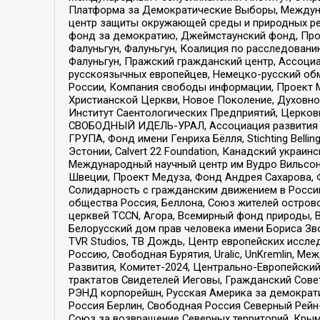
Платформа за Демократические Выборы, Междуна
центр защиты окружающей среды и природных ресу
фонд за демократию, Джеймстаунский фонд, Прож
Фалуньгун, Фалуньгун, Коалиция по расследован
Фалуньгун, Пражский гражданский центр, Ассоци
русскоязычных европейцев, Немецко-русский об
России, Компания свободы информации, Проект М
Христианской Церкви, Новое Поколение, Духовн
Институт Саентологических Предприятий, Церков
СВОБОДНЫЙ ИДЕЛЬ-УРАЛ, Ассоциация развития ж
ГРУПА, Фонд имени Генриха Бёлля, Stichting Bellin
Эстонии, Calvert 22 Foundation, Канадский укра
Международный научный центр им Вудро Вильсона
Швеции, Проект Медуза, Фонд Андрея Сахарова, Ф
Солидарность с гражданским движением в России 
общества Россия, Беллона, Союз жителей острово
церквей TCCN, Агора, Всемирный фонд природы, B
Белорусский дом прав человека имени Бориса Зво
TVR Studios, ТВ Дождь, Центр европейских иссл
Россию, Свободная Бурятия, Uralic, UnKremlin, 
Развития, Комитет-2024, Центрально-Европейски
трактатов Свидетелей Иеговы, Гражданский Совет
РЭНД корпорейшн, Русская Америка за демократи
Россия Берлин, Свободная Россия Северный Рейн-В
Союз за возвращение Северных территорий, Крымско