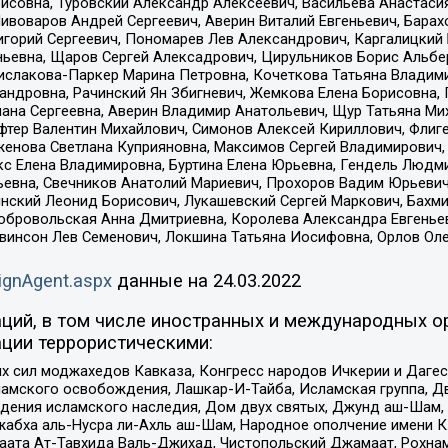
совна, Туровский Александр Алексеевич, Васильева Анастасия
Пивоваров Андрей Сергеевич, Аверин Виталий Евгеньевич, Бара
горий Сергеевич, Пономарев Лев Александрович, Каргалицкий 
ньевна, Щаров Сергей Алексадрович, Цирульников Борис Альбер
ислакова-Паркер Марина Петровна, Кочеткова Татьяна Владими
сандровна, Рачинский Ян Збигневич, Жемкова Елена Борисовна,
лана Сергеевна, Аверин Владимир Анатольевич, Щур Татьяна М
фтер Валентин Михайлович, Симонов Алексей Кириллович, Флиг
женова Светлана Куприяновна, Максимов Сергей Владимирович, 
кс Елена Владимировна, Буртина Елена Юрьевна, Гендель Людм
евна, Свечников Анатолий Мариевич, Прохоров Вадим Юрьевич
инский Леонид Борисович, Лукашевский Сергей Маркович, Бахм
Добровольская Анна Дмитриевна, Королева Александра Евгенье
евинсон Лев Семенович, Локшина Татьяна Иосифовна, Орлов Ол
ignAgent.aspx
данные на
24.03.2022
ций, в том числе иностранных и международных ор
ции террористическими:
ил моджахедов Кавказа, Конгресс народов Ичкерии и Дагеста
ламского освобождения, Лашкар-И-Тайба, Исламская группа, Дв
ения исламского наследия, Дом двух святых, Джунд аш-Шам, 
жабха аль-Нусра ли-Ахль аш-Шам, Народное ополчение имени К.
ата Ат-Тавхида Валь-Джихад, Чистопольский Джамаат, Рохнам