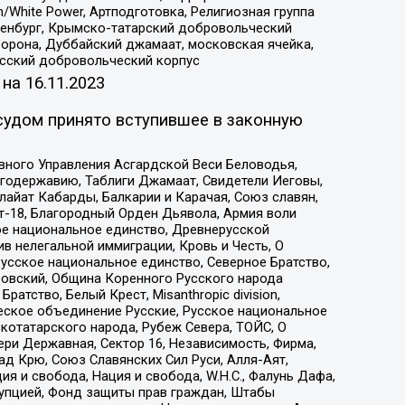
/White Power, Артподготовка, Религиозная группа
Оренбург, Крымско-татарский добровольческий
орона, Дуббайский джамаат, московская ячейка,
усский добровольческий корпус
 на
16.11.2023
судом принято вступившее в законную
вного Управления Асгардской Веси Беловодья,
годержавию, Таблиги Джамаат, Свидетели Иеговы,
айат Кабарды, Балкарии и Карачая, Союз славян,
т-18, Благородный Орден Дьявола, Армия воли
ое национальное единство, Древнерусской
 нелегальной иммиграции, Кровь и Честь, О
усское национальное единство, Северное Братство,
ровский, Община Коренного Русского народа
атство, Белый Крест, Misanthropic division,
еское объединение Русские, Русское национальное
котатарского народа, Рубеж Севера, ТОЙС, О
ри Державная, Сектор 16, Независимость, Фирма,
д Крю, Союз Славянских Сил Руси, Алля-Аят,
я и свобода, Нация и свобода, W.H.С., Фалунь Дафа,
рупцией, Фонд защиты прав граждан, Штабы