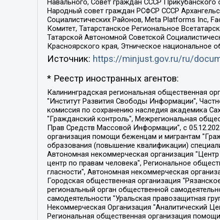
Навального, Совет граждан СССР Прикубанского 
Народный совет граждан РСФСР СССР Архангельск
Социалистических Районов, Meta Platforms Inc, 
Комитет, Татарстанское Региональное Всетатар
Татарской Автономной Советской Социалистическ
Красноярского края, Этническое национальное о
Источник:
https://minjust.gov.ru/ru/doc
* Реестр иностранных агентов:
Калининградская региональная общественная организация "Экозащита!-Женсовет", Фонд содействия защите прав и свобод граждан "Общественный вердикт", Фонд "Институт Развития Свободы Информации", Частное учреждение "Информационное агентство МЕМО. РУ", Региональная общественная организация "Общественная комиссия по сохранению наследия академика Сахарова", Фонд поддержки свободы прессы, Санкт-Петербургская общественная правозащитная организация "Гражданский контроль", Межрегиональная общественная организация "Информационно-просветительский центр "Мемориал", Региональный Фонд "Центр Защиты Прав Средств Массовой Информации", с 05.12.2023 Фонд "Центр Защиты Прав Средств массовой информации", Региональная общественная благотворительная организация помощи беженцам и мигрантам "Гражданское содействие", Негосударственное образовательное учреждение дополнительного профессионального образования (повышение квалификации) специалистов "АКАДЕМИЯ ПО ПРАВАМ ЧЕЛОВЕКА", Свердловская региональная общественная организация "Сутяжник", Автономная некоммерческая организация "Центр независимых социологических исследований", Союз общественных объединений "Российский исследовательский центр по правам человека", Региональное общественное учреждение научно-информационный центр "МЕМОРИАЛ", Некоммерческая организация "Фонд защиты гласности", Автономная некоммерческая организация "Институт прав человека", Городская общественная организация "Екатеринбургское общество "МЕМОРИАЛ", Городская общественная организация "Рязанское историко-просветительское и правозащитное общество "Мемориал" (Рязанский Мемориал), Челябинский региональный орган общественной самодеятельности – женское общественное объединение "Женщины Евразии", Челябинский региональный орган общественной самодеятельности "Уральская правозащитная группа", Фонд содействия защите здоровья и социальной справедливости имени Андрея Рылькова, Автономная Некоммерческая Организация "Аналитический Центр Юрия Левады", Автономная некоммерческая организация социальной поддержки населения "Проект Апрель", Региональная общественная организация помощи женщинам и детям, находящимся в кризисной ситуации "Информационно-методический центр "Анна", Фонд содействия развитию массовых коммуникаций и правовому просвещению "Так-так-Так", Фонд содействия устойчивому развитию "Серебряная тайга", Свердловский региональный общественный фонд социальных проектов "Новое время", "Idel.Реалии", Кавказ.Реалии, Крым.Реалии, Телеканал Настоящее Время, Татаро-башкирская служба Радио Свобода (Azatliq Radiosi), Радио Свободная Европа/Радио Свобода (PCE/PC), "Сибирь.Реалии", "Фактограф", Благотворительный фонд помощи осужденным и их семьям, Автономная некоммерческая организация "Институт глобализации и социальных движений", Фонд "В защиту прав заключенных", Частное учреждение "Центр поддержки и содействия развитию средств массовой информации", Пензенский региональный общественный благотворительный фонд "Гражданский союз", "Север.Реалии", Некоммерческая организация Фонд "Правовая инициатива", 