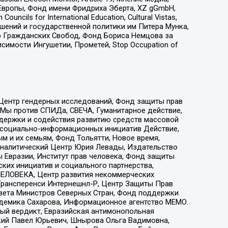
Европы, Фонд имени Фридриха Эберта, XZ gGmbH,
ls for International Education, Cultural Vistas,
ошений и государственной политики им Питера Мунка,
 Гражданских Свобод, Фонд Бориса Немцова за
имости Ингушетии, Прометей, Stop Occupation of
 Центр гендерных исследований, Фонд защиты прав
 Мы против СПИДа, СВЕЧА, Гуманитарное действие,
ддержки и содействия развитию средств массовой
р социально-информационных инициатив Действие,
 и их семьям, Фонд Тольятти, Новое время,
, Аналитический Центр Юрия Левады, Издательство
 Евразии, Институт прав человека, Фонд защиты
ких инициатив и социального партнерства,
ЕЛОВЕКА, Центр развития некоммерческих
 Трансперенси Интернешнл-Р, Центр Защиты Прав
овета Министров Северных Стран, Фонд поддержки
адемика Сахарова, Информационное агентство МЕМО.
ый вердикт, Евразийская антимонопольная
кий Павел Юрьевич, Шнырова Ольга Вадимовна,