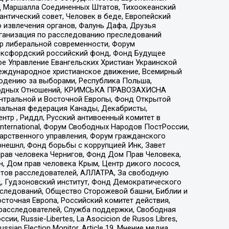
 Маршалла Соединенных Штатов, Тихоокеанский
нтический совет, Человек в беде, Европейский
 извлечения органов, Фалунь Дафа, Друзья
рганизация по расследованию преследований
тр либеральной современности, Форум
 Оксфордский российский фонд, Фонд Будущее
е Управление Евангельских Христиан Украинской
еждународное христианское движение, Всемирный
людению за выборами, Республика Польша,
народных Отношений, КРИМСЬКА ПРАВОЗАХИСНА
ы Центральной и Восточной Европы, Фонд Открытой
иональная федерация Канады, Декабристы,
тр , Риддл, Русский антивоенный комитет в
nternational, Форум Свободных Народов ПостРоссии,
дарственного управления, Форум гражданского
рнешнл, Фонд борьбы с коррупцией Инк, Завет
прав человека Чернигов, Фонд Дом Прав Человека,
н, Дом прав человека Крым, Центр дикого лосося,
стов расследователей, АЛЛАТРА, За свободную
д, Гудзоновский институт, Фонд Демократического
сследований, Общество Сторожевой башни, Библии и
сточная Европа, Российский комитет действия,
-расследователей, Служба поддержки, Свободная
 Russie-Libertes, La Asocicion de Rusos Libres,
an Election Monitor, Article 19, Мнение медиа,