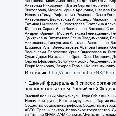
Чанышева Лилия Айратовна, Сидорович Ольга Бори
Анатолий Николаевич, Дугин Сергей Георгиевич, 
Викторович, Мошель Ирина Ароновна, Шведов Гри
Исламов Тимур Рифгатович, Романова Ольга Евге
Анатольевич, Верховский Александр Маркович, П
Татьяна Николаевна, Золотарева Екатерина Алек
Юрьевна, Саранг Анна Васильевна, Захарова Свет
Андрей Юрьевич, Мосин Алексей Геннадьевич, Ге
Дмитриевна, Вититинова Елена Владимировна, Ба
Николаевна, Ганнушкина Светлана Алексеевна, За
Шуманов Илья Вячеславович, Арапова Галина Юрь
Васильевич, Протасова Ирина Вячеславовна, Лит
Сухих Дарья Николаевна, Орлов Олег Петрович, 
Сергей Ефимович, Золотухин Борис Андреевич, Л
Генри Маркович, Захаров Герман Константинович
Источник:
http://unro.minjust.ru/NKOFore
* Единый федеральный список организа
законодательством Российской Федера
Высший военный Маджлисуль Шура Объединенных с
Исламская группа, Братья-мусульмане, Партия ис
Общество социальных реформ, Общество возрожд
АБТО, Правый сектор, Исламское государство, Д
уа Тагьаля SHAM, АУМ Синрике, Муджахеды джама