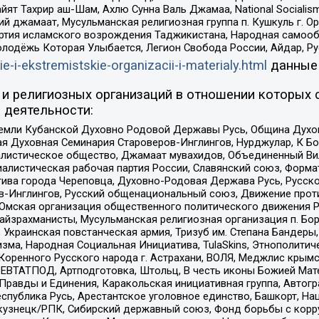
ят Тахрир аш-Шам, Ахлю Сунна Валь Джамаа, National Socialism
ий джамаат, Мусульманская религиозная группа п. Кушкуль г. 
ртия исламского возрождения Таджикистана, Народная самооб
олодёжь Которая Улыбается, Легион Свобода России, Айдар, Р
ie-i-ekstremistskie-organizacii-i-materialy.html
данные
и религиозных организаций в отношении которых 
 деятельности:
земли Кубанской Духовно Родовой Державы Русь, Община Духо
 Духовная Семинария Староверов-Инглингов, Нурджулар, К Бо
листическое общество, Джамаат мувахидов, Объединенный Вил
иалистическая рабочая партия России, Славянский союз, Форма
ива города Череповца, Духовно-Родовая Держава Русь, Русск
-Инглингов, Русский общенациональный союз, Движение против
 Омская организация общественного политического движения Р
йзрахманисты, Мусульманская религиозная организация п. Бо
краинская повстанческая армия, Тризуб им. Степана Бандеры, Бр
зма, Народная Социальная Инициатива, TulaSkins, Этнополитич
оренного Русского народа г. Астрахани, ВОЛЯ, Меджлис крымс
РЕВТАТПОД, Артподготовка, Штольц, В честь иконы Божией Мате
равды и Единения, Каракольская инициативная группа, Автогра
спублика Русь, Арестантское уголовное единство, Башкорт, Наци
окузнецк/РПК, Сибирский державный союз, Фонд борьбы с кор