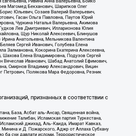
 Евгеньевна, Ривина Анна Валерьевна, Бойко
хоев Магомед Бекханович, Шарипков Олег
Борис Юльевич, Созаев Валерий Валерьевич,
тович, Гасан Ольга Павловна, Паутов Юрий
ровна, Чуркина Наталья Валерьевна, Акимова
 Гудков Лев Дмитриевич, Илларионова Юлия
ихайловна, Щур Николай Алексеевич, Блинушов
е Ирина Анатольевна, Мельникова Валентина
Беляев Сергей Иванович, Голубева Елена
ила Залмановна, Кокорина Екатерина Алексеевна,
, Шахова Елена Владимировна, Подузов Сергей
ин Вячеслав Иванович, Шабад Анатолий Ефимович,
вна, Смирнов Владимир Александрович, Вицин
ег Петрович, Полякова Мара Федоровна, Резник
ганизаций, признанных в соответствии с
на, База, Асбат аль-Ансар, Священная война,
ижение Талибан, Исламская партия Туркестана,
Исламский джихад, Аль-Каида, Имарат Кавказ,
 Минина и Д. Пожарского, Аджр от Аллаха Субхану
о ба суи давлати исломи, Террористическое