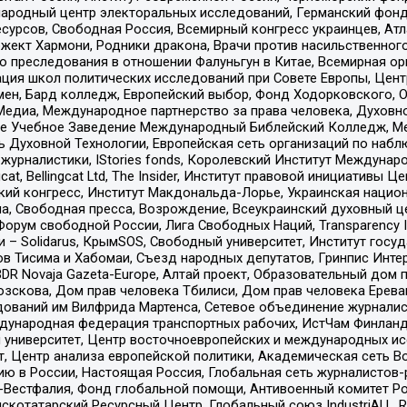
родный центр электоральных исследований, Германский фонд
рсов, Свободная Россия, Всемирный конгресс украинцев, Атла
ект Хармони, Родники дракона, Врачи против насильственного
ию преследования в отношении Фалуньгун в Китае, Всемирная о
ация школ политических исследований при Совете Европы, Цен
мен, Бард колледж, Европейский выбор, Фонд Ходорковского,
едиа, Международное партнерство за права человека, Духовно
ое Учебное Заведение Международный Библейский Колледж, М
ь Духовной Технологии, Европейская сеть организаций по наб
урналистики, IStories fonds, Королевский Институт Между
gcat, Bellingcat Ltd, The Insider, Институт правовой инициатив
инский конгресс, Институт Макдональда-Лорье, Украинская нац
, Свободная пресса, Возрождение, Всеукраинский духовный цен
орум свободной России, Лига Свободных Наций, Transparеncy I
– Solidarus, КрымSOS, Свободный университет, Институт госу
в Тисима и Хабомаи, Съезд народных депутатов, Гринпис Инте
DR Novaja Gazeta-Europe, Алтай проект, Образовательный дом 
зскова, Дом прав человека Тбилиси, Дом прав человека Ерева
едований им Вилфрида Мартенса, Сетевое объединение журнали
Международная федерация транспортных рабочих, ИстЧам Финлан
й университет, Центр восточноевропейских и международных и
, Центр анализа европейской политики, Академическая сеть Во
ю в России, Настоящая Россия, Глобальная сеть журналистов
естфалия, Фонд глобальной помощи, Антивоенный комитет России,
татарский Ресурсный Центр, Глобальный союз IndustriALL, Russi