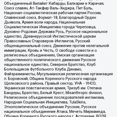
Объединенный Вилайат Кабарды, Балкарии и Карачая,
Союз славян, Ат-Такфир Валь-Хиджра, Пит Буль,
Национал-социалистическая рабочая партия России,
Славянский союз, Формат-18, Благородный Орден
Дьявола, Армия воли народа, Национальная
Социалистическая Инициатива города Череповца,
Духовно-Родовая Держава Русь, Русское национальное
единство, Древнерусской Инглистической церкви
Православных Староверов-Инглингов, Русский
общенациональный союз, Движение против нелегальной
иммиграции, Кровь и Честь, О свободе совести и о
религиозных объединениях, Омская организация
общественного политического движения Русское
национальное единство, Северное Братство, Клуб
Болельщиков Футбольного Клуба Динамо,
Файзрахманисты, Мусульманская религиозная организация
п. Боровский, Община Коренного Русского народа
Щелковского района, Правый сектор, УНА - УНСО,
Украинская повстанческая армия, Тризуб им. Степана
Бандеры, Братство, Белый Крест, Misanthropic division,
Религиозное объединение последователей инглиизма,
Народная Социальная Инициатива, TulaSkins,
Этнополитическое объединение Русские, Русское
национальное объединение Атака, Мечеть Мирмамеда,
Община Коренного Русского народа г. Астрахани, ВОЛЯ,