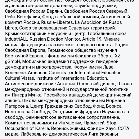
демократию в России, Настоящая Россия, Глобальная сеть
журналистов-расследователей, Служба поддержки,
Свободная Россия Берлин, Свободная Россия Северный
Рейн-Вестфалия, Фонд глобальной помощи, Антивоенный
комитет России, Russie-Libertes, La Asocicion de Rusos
Libres, Союз за возвращение Северных территорий,
Крымскотатарский Ресурсный Центр, Глобальный союз
IndustriALL, Russian Election Monitor, Article 19, Мнение
медиа, Федерация анархического черного креста, Радио
Свободная Европа, Германское общество изучения
Восточной Европы, Фонд имени Фридриха Эберта, XZ
gGmbH, Мобильная академия поддержки гендерной
демократии и миротворчества, Форум имени Льва
Копелева, American Councils for International Education,
Cultural Vistas, Institute of International Education,
Антивоенное движение Антальи, Открытый диалог, Школа
международных отношений и государственной политики
им Питера Мунка, Российско-канадский демократический
альянс, Школа международных отношений им Нормана
Патерсона, Центр Гражданских Свобод, Фонд Бориса
Немцова за Свободу, Фонд имени Фридриха Науманна за
свободу, Феминистское антивоенное сопротивление,
Комитет независимости Ингушетии, Прометей, Stop
Occupation of Karelia, Вернись живым, Фридом Хаус, СОТА
медиа, Либерально-демократическая Лига Украины