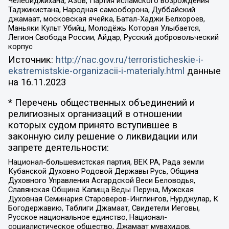
Челебиджихана, Азов, Партия исламского возрождения
Таджикистана, Народная самооборона, Дуббайский
джамаат, московская ячейка, Батал-Хаджи Белхороев,
Маньяки Культ Убийц, Молодёжь Которая Улыбается,
Легион Свобода России, Айдар, Русский добровольческий
корпус
Источник:
http://nac.gov.ru/terroristicheskie-i-
ekstremistskie-organizacii-i-materialy.html
данные
на
16.11.2023
* Перечень общественных объединений и
религиозных организаций в отношении
которых судом принято вступившее в
законную силу решение о ликвидации или
запрете деятельности:
Национал-большевистская партия, ВЕК РА, Рада земли
Кубанской Духовно Родовой Державы Русь, Община
Духовного Управления Асгардской Веси Беловодья,
Славянская Община Капища Веды Перуна, Мужская
Духовная Семинария Староверов-Инглингов, Нурджулар, К
Богодержавию, Таблиги Джамаат, Свидетели Иеговы,
Русское национальное единство, Национал-
социалистическое общество, Джамаат мувахидов,