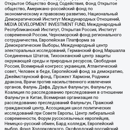
Открытое Общество Фонд Содействия, Фонд Открытое
общество, Американо-российский фонд по
экономическому и правовому развитию, Национальный
Демократический Институт Международных Отношений,
MEDIA DEVELOPMENT INVESTMENT FUND, Международный
Республиканский Институт, Открытая Россия, Институт
современной России, Черноморский фонд регионального
сотрудничества, Европейская Платформа за
Демократические Выборы, Международный центр
электоральных исследований, Германский фонд Маршалла
Соединенных Штатов, Тихоокеанский центр защиты
окружающей среды и природных ресурсов, Свободная
Россия, Всемирный конгресс украинцев, Атлантический
совет, Человек в беде, Европейский фонд за демократию,
Джеймстаунский фонд, Прожект Хармони, Родники
дракона, Врачи против насильственного извлечения
органов, Фалунь Дафа, Друзья Фалуньгун, Фалуньгун,
Коалиция по расследованию преследования в отношении
Фалуньгун в Китае, Всемирная организация по
расследованию преследований Фалуньгун, Пражский
гражданский центр, Ассоциация школ политических
исследований при Совете Европы, Центр либеральной
современности, Форум русскоязычных европейцев,
Немецко-русский обмен, Бард колледж, Европейский
выбор, Фонд Ходорковского, Оксфордский российский