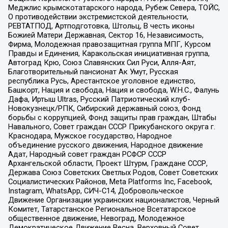
Меджлис крымскотатарского народа, Рубеж Севера, ТОЙС,
О противодействии экстремистской деятельности,
РЕВТАТПОД, Артподготовка, Штольц, В честь иконы
Божией Матери Державная, Сектор 16, Независимость,
Фирма, Молодежная правозащитная группа МПГ, Курсом
Правды и Единения, Каракольская инициативная группа,
Автоград Крю, Союз Славянских Сил Руси, Алля-Аят,
Благотворительный пансионат Ак Умут, Русская
республика Русь, Арестантское уголовное единство,
Башкорт, Нация и свобода, Нация и свобода, W.H.С., Фалунь
Дафа, Иртыш Ultras, Русский Патриотический клуб-
Новокузнецк/РПК, Сибирский державный союз, Фонд
борьбы с коррупцией, Фонд защиты прав граждан, Штабы
Навального, Совет граждан СССР Прикубанского округа г.
Краснодара, Мужское государство, Народное
объединение русского движения, Народное движение
Адат, Народный совет граждан РСФСР СССР
Архангельской области, Проект Штурм, Граждане СССР,
Держава Союз Советских Светлых Родов, Совет Советских
Социалистических Районов, Meta Platforms Inc, Facebook,
Instagram, WhatsApp, СИЧ-С14, Добровольческое
Движение Организации украинских националистов, Черный
Комитет, Татарстанское Региональное Всетатарское
общественное движение, Невоград, Молодежное
Демократическое Движение Весна, Верховный Совет