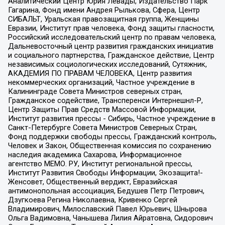
Аналитический Центр Юрия Левады, Издательство Парк
Гагарина, Фонд имени Андрея Рылькова, Сфера, Центр
СИБАЛЬТ, Уральская правозащитная группа, Женщины
Евразии, Институт прав человека, Фонд защиты гласности,
Российский исследовательский центр по правам человека,
Дальневосточный центр развития гражданских инициатив
и социального партнерства, Гражданское действие, Центр
независимых социологических исследований, Сутяжник,
АКАДЕМИЯ ПО ПРАВАМ ЧЕЛОВЕКА, Центр развития
некоммерческих организаций, Частное учреждение в
Калининграде Совета Министров северных стран,
Гражданское содействие, Трансперенси Интернешнл-Р,
Центр Защиты Прав Средств Массовой Информации,
Институт развития прессы - Сибирь, Частное учреждение в
Санкт-Петербурге Совета Министров Северных Стран,
Фонд поддержки свободы прессы, Гражданский контроль,
Человек и Закон, Общественная комиссия по сохранению
наследия академика Сахарова, Информационное
агентство МЕМО. РУ, Институт региональной прессы,
Институт Развития Свободы Информации, Экозащита!-
Женсовет, Общественный вердикт, Евразийская
антимонопольная ассоциация, Бедушев Петр Петрович,
Дзугкоева Регина Николаевна, Кривенко Сергей
Владимирович, Милославский Павел Юрьевич, Шнырова
Ольга Вадимовна, Чанышева Лилия Айратовна, Сидорович