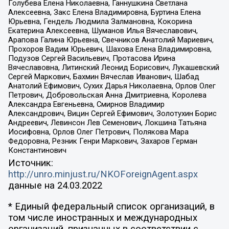
Голубева Елена Николаевна, Ганнушкина Светлана
Алексеевна, Закс Елена Владимировна, Буртина Елена
Юрьевна, Гендель Людмила Залмановна, Кокорина
Екатерина Алексеевна, Шуманов Илья Вячеславович,
Арапова Галина Юрьевна, Свечников Анатолий Мариевич,
Прохоров Вадим Юрьевич, Шахова Елена Владимировна,
Подузов Сергей Васильевич, Протасова Ирина
Вячеславовна, Литинский Леонид Борисович, Лукашевский
Сергей Маркович, Бахмин Вячеслав Иванович, Шабад
Анатолий Ефимович, Сухих Дарья Николаевна, Орлов Олег
Петрович, Добровольская Анна Дмитриевна, Королева
Александра Евгеньевна, Смирнов Владимир
Александрович, Вицин Сергей Ефимович, Золотухин Борис
Андреевич, Левинсон Лев Семенович, Локшина Татьяна
Иосифовна, Орлов Олег Петрович, Полякова Мара
Федоровна, Резник Генри Маркович, Захаров Герман
Константинович
Источник:
http://unro.minjust.ru/NKOForeignAgent.aspx
данные на
24.03.2022
* Единый федеральный список организаций, в
том числе иностранных и международных
организаций, признанных в соответствии с