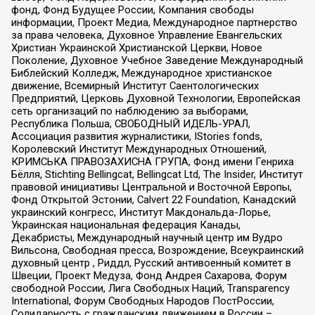
фонд, Фонд Будущее России, Компания свободы
информации, Проект Медиа, Международное партнерство
за права человека, Духовное Управление Евангельских
Христиан Украинской Христианской Церкви, Новое
Поколение, Духовное Учебное Заведение Международный
Библейский Колледж, Международное христианское
движение, Всемирный Институт Саентологических
Предприятий, Церковь Духовной Технологии, Европейская
сеть организаций по наблюдению за выборами,
Республика Польша, СВОБОДНЫЙ ИДЕЛЬ-УРАЛ,
Ассоциация развития журналистики, IStories fonds,
Королевский Институт Международных Отношений,
КРИМСЬКА ПРАВОЗАХИСНА ГРУПА, Фонд имени Генриха
Бёлля, Stichting Bellingcat, Bellingcat Ltd, The Insider, Институт
правовой инициативы Центральной и Восточной Европы,
Фонд Открытой Эстонии, Calvert 22 Foundation, Канадский
украинский конгресс, Институт Макдональда-Лорье,
Украинская национальная федерация Канады,
Декабристы, Международный научный центр им Вудро
Вильсона, Свободная пресса, Возрождение, Всеукраинский
духовный центр , Риддл, Русский антивоенный комитет в
Швеции, Проект Медуза, Фонд Андрея Сахарова, Форум
свободной России, Лига Свободных Наций, Transparеncy
International, Форум Свободных Народов ПостРоссии,
Солидарность с гражданским движением в России –