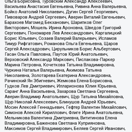
Ольга Борисовна, Туровский Александр Алексеевич,
Васильева Анастасия Евгеньевна, Ривина Анна Валерьевна,
Бойко Анатолий Николаевич, Дугин Сергей Георгиевич,
Пивоваров Андрей Сергеевич, Аверин Виталий Евгеньевич,
Барахоев Магомед Бекханович, Шарипков Олег
Викторович, Мошель Ирина Ароновна, Шведов Григорий
Сергеевич, Пономарев Лев Александрович, Каргалицкий
Борис Юльевич, Созаев Валерий Валерьевич, Исламов
Тимур Рифгатович, Романова Ольга Евгеньевна, Щаров
Сергей Алексадрович, Цирульников Борис Альбертович,
Гасан Ольга Павловна, Паутов Юрий Анатольевич,
Верховский Александр Маркович, Пислакова-Паркер
Марина Петровна, Кочеткова Татьяна Владимировна,
Чуркина Наталья Валерьевна, Акимова Татьяна
Николаевна, Золотарева Екатерина Александровна,
Рачинский Ян Збигневич, Жемкова Елена Борисовна,
Гудков Лев Дмитриевич, Илларионова Юлия Юрьевна,
Саранг Анна Васильевна, Захарова Светлана Сергеевна,
Аверин Владимир Анатольевич, Щур Татьяна Михайловна,
Щур Николай Алексеевич, Блинушов Андрей Юрьевич,
Мосин Алексей Геннадьевич, Гефтер Валентин Михайлович,
Симонов Алексей Кириллович, Флиге Ирина Анатольевна,
Мельникова Валентина Дмитриевна, Вититинова Елена
Владимировна, Баженова Светлана Куприяновна,
Максимов Сергей Владимирович, Беляев Сергей Иванович,