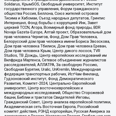
Solidarus, КрымSOS, Свободный университет, Институт
государственного управления, Форум гражданского
общества Россия, Беллона, Союз жителей островов
Тисима и Хабомаи, Съезд народных депутатов, Гринпис
Интернешнл, Фонд борьбы с коррупцией Инк, Завет
церквей TCCN, Агора, Всемирный фонд природы, BDR
Novaja Gazeta-Europe, Алтай проект, Образовательный дом
прав человека Чернигов, Фонд Дом Прав Человека,
Белорусский дом прав человека имени Бориса Звозскова,
Дом прав человека Тбилиси, Дом прав человека Ереван,
Дом прав человека Крым, Центр дикого лосося, TVR
Studios, ТВ Дождь, Центр европейских исследований им
Вилфрида Мартенса, Сетевое объединение журналистов
расследователей, АЛЛАТРА, За свободную Россию,
Свободная Бурятия, Uralic, UnKremlin, Международная
федерация транспортных рабочих, ИстЧам Финланд,
Гудзоновский институт, Фонд Демократического
Развития, Комитет-2024, Центрально-Европейский
университет, Центр восточноевропейских и
международных исследований, Общество Сторожевой
башни, Библии и трактатов Свидетелей Иеговы,
Гражданский Совет, Центр анализа европейской политики,
Академическая сеть Восточная Европа, Российский
комитет действия, РЭНД корпорейшн, Русская Америка за