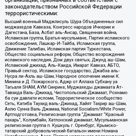
законодательством Российской Федерации
террористическими:
Высший военный Маджлисуль Шура Объединенных сил
моджахедов Кавказа, Конгресс народов Ичкерии и
Дагестана, База, Асбат аль-Ансар, Священная война,
Исламская группа, Братья-мусульмане, Партия исламского
освобождения, Лашкар-И-Тайба, Исламская группа,
Движение Талибан, Исламская партия Туркестана,
Общество социальных реформ, Общество возрождения
исламского наследия, Дом двух святых, Джунд аш-Шам,
Исламский джихад, Аль-Каида, Имарат Кавказ, АБТО,
Правый сектор, Исламское государство, Джабха аль-
Нусра ли-Ахль аш-Шам, Народное ополчение имени К.
Минина и Д. Пожарского, Аджр от Аллаха Субхану уа
Тагьаля SHAM, АУМ Синрике, Муджахеды джамаата Ат-
Тавхида Валь-Джихад, Чистопольский Джамаат, Рохнамо
ба суи давлати исломи, Террористическое сообщество
Сеть, Катиба Таухид валь-Джихад, Хайят Тахрир аш-Шам,
Ахлю Сунна Валь Джамаа, National Socialism/White Power,
Артподготовка, Религиозная группа “Джамаат “Красный
пахарь”, Колумбайн, Хатлонский джамаат, Мусульманская
религиозная группа п. Кушкуль г. Оренбург, Крымско-
татарский добровольческий батальон имени Номана