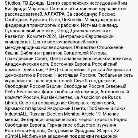
Studios, ТВ Дождь, Центр европейских исследований им
Вилфрида Мартенса, Сетевое объединение журналистов
расследователей, АЛЛАТРА, За свободную Россию,
Свободная Бурятия, Uralic, UnKremlin, Международная
федерация транспортных рабочих, ИстЧам Финланд,
Гудзоновский институт, Фонд Демократического
Развития, Комитет-2024, Центрально-Европейский
университет, Центр восточноевропейских и
международных исследований, Общество Сторожевой
башни, Библии и трактатов Свидетелей Иеговы,
Гражданский Совет, Центр анализа европейской политики,
Академическая сеть Восточная Европа, Российский
комитет действия, РЭНД корпорейшн, Русская Америка за
демократию в России, Настоящая Россия, Глобальная сеть
журналистов-расследователей, Служба поддержки,
Свободная Россия Берлин, Свободная Россия Северный
Рейн-Вестфалия, Фонд глобальной помощи, Антивоенный
комитет России, Russie-Libertes, La Asocicion de Rusos
Libres, Союз за возвращение Северных территорий,
Крымскотатарский Ресурсный Центр, Глобальный союз
IndustriALL, Russian Election Monitor, Article 19, Мнение
медиа, Федерация анархического черного креста, Радио
Свободная Европа, Германское общество изучения
Восточной Европы, Фонд имени Фридриха Эберта, XZ
gGmbH, Мобильная академия поддержки гендерной