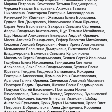
Марина Петровна, Кочеткова Татьяна Владимировна,
Чуркина Наталья Валерьевна, Акимова Татьяна
Николаевна, Золотарева Екатерина Александровна,
Рачинский Ян Збигневич, Жемкова Елена Борисовна,
Гудков Лев Дмитриевич, Илларионова Юлия Юрьевна,
Саранг Анна Васильевна, Захарова Светлана Сергеевна,
Аверин Владимир Анатольевич, Щур Татьяна Михайловна,
Щур Николай Алексеевич, Блинушов Андрей Юрьевич,
Мосин Алексей Геннадьевич, Гефтер Валентин Михайлович,
Симонов Алексей Кириллович, Флиге Ирина Анатольевна,
Мельникова Валентина Дмитриевна, Вититинова Елена
Владимировна, Баженова Светлана Куприяновна,
Максимов Сергей Владимирович, Беляев Сергей Иванович,
Голубева Елена Николаевна, Ганнушкина Светлана
Алексеевна, Закс Елена Владимировна, Буртина Елена
Юрьевна, Гендель Людмила Залмановна, Кокорина
Екатерина Алексеевна, Шуманов Илья Вячеславович,
Арапова Галина Юрьевна, Свечников Анатолий Мариевич,
Прохоров Вадим Юрьевич, Шахова Елена Владимировна,
Подузов Сергей Васильевич, Протасова Ирина
Вячеславовна, Литинский Леонид Борисович, Лукашевский
Сергей Маркович, Бахмин Вячеслав Иванович, Шабад
Анатолий Ефимович, Сухих Дарья Николаевна, Орлов Олег
Петрович, Добровольская Анна Дмитриевна, Королева
Александра Евгеньевна, Смирнов Владимир