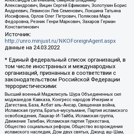
Александрович, Вицин Сергей Ефимович, Золотухин Борис
Андреевич, Левинсон Лев Семенович, Локшина Татьяна
Иосифовна, Орлов Олег Петрович, Полякова Мара
Федоровна, Резник Генри Маркович, Захаров Герман
Константинович
Источник:
http://unro.minjust.ru/NKOForeignAgent.aspx
данные на
24.03.2022
* Единый федеральный список организаций, в
том числе иностранных и международных
организаций, признанных в соответствии с
законодательством Российской Федерации
террористическими:
Высший военный Маджлисуль Шура Объединенных сил
моджахедов Кавказа, Конгресс народов Ичкерии и
Дагестана, База, Асбат аль-Ансар, Священная война,
Исламская группа, Братья-мусульмане, Партия исламского
освобождения, Лашкар-И-Тайба, Исламская группа,
Движение Талибан, Исламская партия Туркестана,
Общество социальных реформ, Общество возрождения
исламского наследия, Дом двух святых, Джунд аш-Шам,