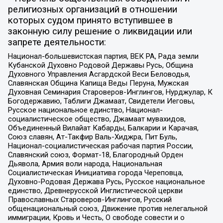
религиозных организаций в отношении
которых судом принято вступившее в
законную силу решение о ликвидации или
запрете деятельности:
Национал-большевистская партия, ВЕК РА, Рада земли
Кубанской Духовно Родовой Державы Русь, Община
Духовного Управления Асгардской Веси Беловодья,
Славянская Община Капища Веды Перуна, Мужская
Духовная Семинария Староверов-Инглингов, Нурджулар, К
Богодержавию, Таблиги Джамаат, Свидетели Иеговы,
Русское национальное единство, Национал-
социалистическое общество, Джамаат мувахидов,
Объединенный Вилайат Кабарды, Балкарии и Карачая,
Союз славян, Ат-Такфир Валь-Хиджра, Пит Буль,
Национал-социалистическая рабочая партия России,
Славянский союз, Формат-18, Благородный Орден
Дьявола, Армия воли народа, Национальная
Социалистическая Инициатива города Череповца,
Духовно-Родовая Держава Русь, Русское национальное
единство, Древнерусской Инглистической церкви
Православных Староверов-Инглингов, Русский
общенациональный союз, Движение против нелегальной
иммиграции, Кровь и Честь, О свободе совести и о