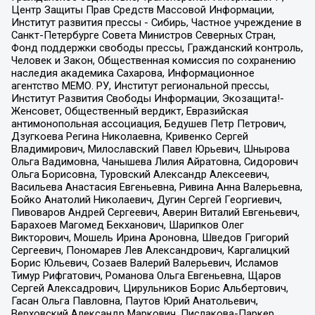
Центр Защиты Прав Средств Массовой Информации,
Институт развития прессы - Сибирь, Частное учреждение в
Санкт-Петербурге Совета Министров Северных Стран,
Фонд поддержки свободы прессы, Гражданский контроль,
Человек и Закон, Общественная комиссия по сохранению
наследия академика Сахарова, Информационное
агентство МЕМО. РУ, Институт региональной прессы,
Институт Развития Свободы Информации, Экозащита!-
Женсовет, Общественный вердикт, Евразийская
антимонопольная ассоциация, Бедушев Петр Петрович,
Дзугкоева Регина Николаевна, Кривенко Сергей
Владимирович, Милославский Павел Юрьевич, Шнырова
Ольга Вадимовна, Чанышева Лилия Айратовна, Сидорович
Ольга Борисовна, Туровский Александр Алексеевич,
Васильева Анастасия Евгеньевна, Ривина Анна Валерьевна,
Бойко Анатолий Николаевич, Дугин Сергей Георгиевич,
Пивоваров Андрей Сергеевич, Аверин Виталий Евгеньевич,
Барахоев Магомед Бекханович, Шарипков Олег
Викторович, Мошель Ирина Ароновна, Шведов Григорий
Сергеевич, Пономарев Лев Александрович, Каргалицкий
Борис Юльевич, Созаев Валерий Валерьевич, Исламов
Тимур Рифгатович, Романова Ольга Евгеньевна, Щаров
Сергей Алексадрович, Цирульников Борис Альбертович,
Гасан Ольга Павловна, Паутов Юрий Анатольевич,
Верховский Александр Маркович, Пислакова-Паркер