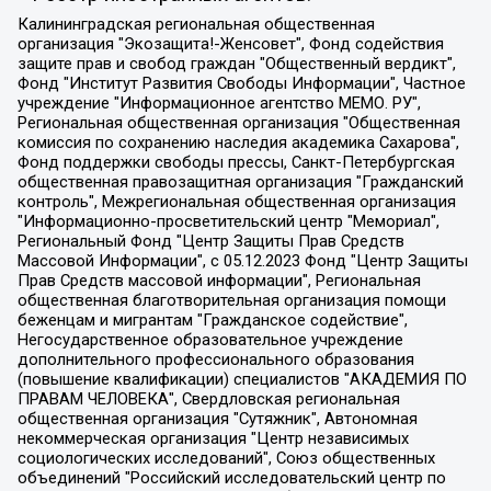
Калининградская региональная общественная организация "Экозащита!-Женсовет", Фонд содействия защите прав и свобод граждан "Общественный вердикт", Фонд "Институт Развития Свободы Информации", Частное учреждение "Информационное агентство МЕМО. РУ", Региональная общественная организация "Общественная комиссия по сохранению наследия академика Сахарова", Фонд поддержки свободы прессы, Санкт-Петербургская общественная правозащитная организация "Гражданский контроль", Межрегиональная общественная организация "Информационно-просветительский центр "Мемориал", Региональный Фонд "Центр Защиты Прав Средств Массовой Информации", с 05.12.2023 Фонд "Центр Защиты Прав Средств массовой информации", Региональная общественная благотворительная организация помощи беженцам и мигрантам "Гражданское содействие", Негосударственное образовательное учреждение дополнительного профессионального образования (повышение квалификации) специалистов "АКАДЕМИЯ ПО ПРАВАМ ЧЕЛОВЕКА", Свердловская региональная общественная организация "Сутяжник", Автономная некоммерческая организация "Центр независимых социологических исследований", Союз общественных объединений "Российский исследовательский центр по правам человека", Региональное общественное учреждение научно-информационный центр "МЕМОРИАЛ", Некоммерческая организация "Фонд защиты гласности", Автономная некоммерческая организация "Институт прав человека", Городская общественная организация "Екатеринбургское общество "МЕМОРИАЛ", Городская общественная организация "Рязанское историко-просветительское и правозащитное общество "Мемориал" (Рязанский Мемориал), Челябинский региональный орган общественной самодеятельности – женское общественное объединение "Женщины Евразии", Челябинский региональный орган общественной самодеятельности "Уральская правозащитная группа", Фонд содействия защите здоровья и социальной справедливости имени Андрея Рылькова, Автономная Некоммерческая Организация "Аналитический Центр Юрия Левады", Автономная некоммерческая организация социальной поддержки населения "Проект Апрель", Региональная общественная организация помощи женщинам и детям, находящимся в кризисной ситуации "Информационно-методический центр "Анна", Фонд содействия развитию массовых коммуникаций и правовому просвещению "Так-так-Так", Фонд содействия устойчивому развитию "Серебряная тайга", Свердловский региональный общественный фонд социальных проектов "Новое время", "Idel.Реалии", Кавказ.Реалии, Крым.Реалии, Телеканал Настоящее Время, Татаро-башкирская служба Радио Свобода (Azatliq Radiosi), Радио Свободная Европа/Радио Свобода (PCE/PC), "Сибирь.Реалии", "Фактограф", Благотворительный фонд помощи осужденным и их семьям, Автономная некоммерческая организация "Институт глобализации и социальных движений", Фонд "В защиту прав заключенных", Частное учреждение "Центр поддержки и содействия развитию средств массовой информации", Пензенский региональный общественный благотворительный фонд "Гражданский союз", "Север.Реалии", Некоммерческая организация Фонд "Правовая инициатива", Общество с ограниченной ответственностью "Радио Свободная Европа/Радио Свобода", Чешское информационное агентство "MEDIUM-ORIENT", Красноярская региональная общественная организация "Мы против СПИДа", Камалягин Денис Николаевич, Маркелов Сергей Евгеньевич, Пономарев Лев Александрович, Савицкая Людмила Алексеевна, Автономная некоммерческая организация "Центр по работе с проблемой насилия "НАСИЛИЮ.НЕТ", Межрегиональный профессиональный союз работников здравоохранения "Альянс врачей", Юридическое лицо, зарегистрированное в Латвийской Республике, SIA "Medusa Project" (регистрационный номер 40103797863, дата регистрации 10.06.2014), Некоммерческая организация "Фонд по борьбе с коррупцией", Автономная некоммерческая организация "Институт права и публичной политики", Баданин Роман Сергеевич, Гликин Максим Александрович, Железнова Мария Михайловна, Лукьянова Юлия Сергеевна, Маетная Елизавета Витальевна, Маняхин Петр Борисович, Чуракова Ольга Владимировна, Ярош Юлия Петровна, Юридическое лицо "The Insider SIA", зарегистрированное в Риге, Латвийская Республика (дата регистрации 26.06.2015), являющееся администратором доменного имени интернет-издания "The Insider SIA", https://theins.ru, Постернак Алексей Евгеньевич, Рубин Михаил Аркадьевич, Анин Роман Александрович, Юридическое лицо Istories fonds, зарегистрированное в Латвийской Республике (регистрационный номер 50008295751, дата регистрации 24.02.2020), Великовский Дмитрий Александрович, Долинина Ирина Николаевна, Мароховская Алеся Алексеевна, Шлейнов Роман Юрьевич, Шмагун Олеся Валентиновна, Общество с ограниченной ответственностью "Альтаир 2021", Общество с ограниченной ответственностью "Вега 2021", Общество с ограниченной ответственностью "Главный редактор 2021", Общество с ограниченной ответственностью "Ромашки монолит", Важенков Артем Валерьевич, Ивановская областная общественная организация "Центр гендерных исследований", Гурман Юрий Альбертович, Медиапроект "ОВД-Инфо", Егоров Владимир Владимирович, Жилинский Владимир Александрович, Общество с ограниченной ответственностью "ЗП", Иванова София Юрьевна, Карезина Инна Павловна, Кильтау Екатерина Викторовна, Петров Алексей Викторович, Пискунов Сергей Евгеньевич, Смирнов Сергей Сергеевич, Тихонов Михаил Сергеевич, Общество с ограниченной ответственностью "ЖУРНАЛИСТ-ИНОСТРАННЫЙ АГЕНТ", Арапова Галина Юрьевна, Вольтская Татьяна Анатольевна, Американская компания "Mason G.E.S. Anonymous Foundation" (США), являющаяся владельцем интернет-издания https://mnews.world/, Компания "Stichting Bellingcat", зарегистрированная в Нидерландах (дата регистрации 11.07.2018), Захаров Андрей Вячеславович, Клепиковская Екатерина Дмитриевна, Общество с ограниченной ответственностью "МЕМО", Перл Роман Александрович, Симонов Евгений Алексеевич, Соловьева Елена Анатольевна, Сотников Даниил Владимирович, Сурначева Елизавета Дмитриевна, Автономная некоммерческая организация по защите прав человека и информированию населения "Якутия – Наше Мнение", Общество с ограниченной ответственностью "Москоу диджитал медиа", с 26.01.2023 Общество с ограниченной ответственностью "Чайка Белые сады", Ветошкина Валерия Валерьевна, Заговора Максим Александрович, Межрегиональное общественное движение "Российская ЛГБТ - сеть", Оленичев Максим Владимирович, Павлов Иван Юрьевич, Скворцова Елена Сергеевна, Общество с ограниченной ответственностью "Как бы инагент", Кочетков Игорь Викторович, Общество с ограниченной ответственностью "Честные выборы", Еланчик Олег Александрович, Общество с ограниченной ответственностью "Нобелевский призыв", Гималова Регина Эмилевна, Григорьев Андрей Валерьевич, Григорьева Алина Александровна, Ассоциация по содействию защите прав призывников, альтернативнослужащих и военнослужащих "Правозащитная группа "Гражданин.Армия.Право", Хисамова Регина Фаритовна, Автономная некоммерческая организация по реализации социально-правовых программ "Лилит", Дальневосточное общественное движение "Маяк", Санкт-Петербургская ЛГБТ-инициативная группа "Выход", Инициативная группа ЛГБТ+ "Реверс", Алексеев Андрей Викторович, Бекбулатова Таисия Львовна, Беляев Иван Михайлович, Владыкина Елена Сергеевна, Гельман Марат Александрович, Никульшина Вероника Юрьевна, Толоконникова Надежда Андреевна, Шендерович Виктор Анатольевич, Общество с ограниченной ответственностью "Данное сообщение", Общество с ограниченной ответственностью Издательский дом "Новая глава", Айнбиндер Александра Александровна, Московский комьюнити-центр для ЛГБТ+инициатив, Благотворительный фонд развития филантропии, Deutsche Welle (Германия, Kurt-Schumacher-Strasse 3, 53113 Bonn), Борзунова Мария Михайловна, Воробьев Виктор Викторович, Голубева Анна Львовна, Константинова Алла Михайловна, Малкова Ирина Владимировна, Мурадов Мурад Абдулгалимович, Осетинская Елизавета Николаевна, Понасенков Евгений Николаевич, Ганапольский Матвей Юрьевич, Киселев Евгений Алексеевич, Борухович Ирина Григорьевна, Дремин Иван Тимофеевич, Дубровский Дмитрий Викторович, Красноярская региональная общественная организация поддержки и развития альтернативных образовательных технологий и межкультурных коммуникаций "ИНТЕРРА", Маяковская Екатерина Алексеевна, Фейгин Марк Захарович, Филимонов Андрей Викторович, Дзугкоева Регина Николаевна, Доброхотов Роман Александрович, Дудь Юрий Александрович, Елкин Сергей Владимирович, Кругликов Кирилл Игоревич, Сабунаева Мария Леонидовна, Семенов Алексей Владимирович, Шаинян Карен Багратович, Шульман Екатерина Михайловна, Асафьев Артур Валерьевич, Вахштайн Виктор Семенович, Венедиктов Алексей Алексеевич, Лушникова Екатерина Евгеньевна, Волков Леонид Михайлович, Невзоров Александр Глебович, Пархоменко Сергей Борисович, Сироткин Ярослав Николаевич, Кара-Мурза Владимир Владимирович, Баранова Наталья Владимировна, Гозман Леонид Яковлевич, Кагарлицкий Борис Юльевич, Климарев Михаил Валерьевич, Милов Владимир Станиславович, Автономная некоммерческая организация Краснодарский центр современного искусства "Типография", Моргенштерн Алишер Тагирович, Соболь Любовь Эдуардовна, Общество с ограниченной ответственностью "ЛИЗА НОРМ", Каспаров Гарри Кимович, Ходорковский Михаил Борисович, Общество с ограниченной ответственностью "Апрельские тезисы", Данилович Ирина Брониславовна, Кашин Олег Владимирович, Петров Николай Владимирович, Пивоваров Алексей Владимирович, Соколов Михаил Владимирович, Цветкова Юлия Владимировна, Чичваркин Евгений Александрович, Комитет против пыток/Команда против пыток, Общество с ограниченной ответственностью "Первый научный", Общество с ограниченной ответственностью "Вертолет и ко", Белоцерковская Вероника Борисовна, Кац Максим Евгеньевич, Лазарева Татьяна Юрьевна, Шаведдинов Руслан Табризович, Яшин Илья Валерьевич, Общество с ограниченной ответственностью "Иноагент ААВ", Алешковский Дмитрий Петрович, Альбац Евгения Марковна, Быков Дмитрий Львович, Галямина Юлия Евгеньевна, Лойко Сергей Леонидович, Мартынов Кирилл Константинович, Медведев Сергей Александрович, Крашенинников Федор Геннадиевич, Гордеева Катерина Вл