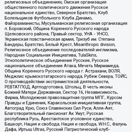
религиозных объединениях, Омская организация
общественного политического движения Русское
национальное единство, Северное Братство, Клуб
Болельщиков Футбольного Клуба Динамо,
Файзрахманисты, Мусульманская религиозная организация
п. Боровский, Община Коренного Русского народа
Щелковского района, Правый сектор, УНА - УНСО,
Украинская повстанческая армия, Тризуб им. Степана
Бандеры, Братство, Белый Крест, Misanthropic division,
Религиозное объединение последователей инглиизма,
Народная Социальная Инициатива, TulaSkins,
Этнополитическое объединение Русские, Русское
национальное объединение Атака, Мечеть Мирмамеда,
Община Коренного Русского народа г. Астрахани, ВОЛЯ,
Меджлис крымскотатарского народа, Рубеж Севера, ТОЙС,
О противодействии экстремистской деятельности,
РЕВТАТПОД, Артподготовка, Штольц, В честь иконы
Божией Матери Державная, Сектор 16, Независимость,
Фирма, Молодежная правозащитная группа МПГ, Курсом
Правды и Единения, Каракольская инициативная группа,
Автоград Крю, Союз Славянских Сил Руси, Алля-Аят,
Благотворительный пансионат Ак Умут, Русская
республика Русь, Арестантское уголовное единство,
Башкорт, Нация и свобода, Нация и свобода, W.H.С., Фалунь
Дафа, Иртыш Ultras, Русский Патриотический клуб-