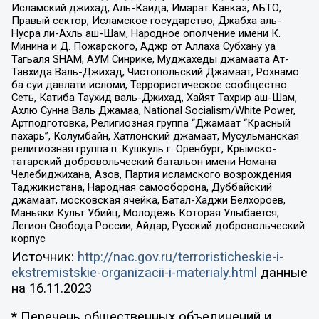
Исламский джихад, Аль-Каида, Имарат Кавказ, АБТО,
Правый сектор, Исламское государство, Джабха аль-
Нусра ли-Ахль аш-Шам, Народное ополчение имени К.
Минина и Д. Пожарского, Аджр от Аллаха Субхану уа
Тагьаля SHAM, АУМ Синрике, Муджахеды джамаата Ат-
Тавхида Валь-Джихад, Чистопольский Джамаат, Рохнамо
ба суи давлати исломи, Террористическое сообщество
Сеть, Катиба Таухид валь-Джихад, Хайят Тахрир аш-Шам,
Ахлю Сунна Валь Джамаа, National Socialism/White Power,
Артподготовка, Религиозная группа “Джамаат “Красный
пахарь”, Колумбайн, Хатлонский джамаат, Мусульманская
религиозная группа п. Кушкуль г. Оренбург, Крымско-
татарский добровольческий батальон имени Номана
Челебиджихана, Азов, Партия исламского возрождения
Таджикистана, Народная самооборона, Дуббайский
джамаат, московская ячейка, Батал-Хаджи Белхороев,
Маньяки Культ Убийц, Молодёжь Которая Улыбается,
Легион Свобода России, Айдар, Русский добровольческий
корпус
Источник:
http://nac.gov.ru/terroristicheskie-i-
ekstremistskie-organizacii-i-materialy.html
данные
на
16.11.2023
* Перечень общественных объединений и