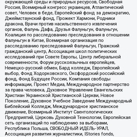
окружающей среды и природных ресурсов, Свободная
Россия, Всемирный конгресс украинцев, Атлантический
совет, Человек в беде, Европейский фонд за демократию,
Джеймстаунский фонд, Прожект Хармони, Родники
дракона, Врачи против насильственного извлечения
органов, Фалунь Дафа, Друзья Фалуньгун, Фалуньгун,
Коалиция по расследованию преследования в отношении
Фалуньгун в Китае, Всемирная организация по
расследованию преследований Фалуньгун, Пражский
гражданский центр, Ассоциация школ политических
исследований при Совете Европы, Центр либеральной
современности, Форум русскоязычных европейцев,
Немецко-русский обмен, Бард колледж, Европейский
выбор, Фонд Ходорковского, Оксфордский российский
фонд, Фонд Будущее России, Компания свободы
информации, Проект Медиа, Международное партнерство
за права человека, Духовное Управление Евангельских
Христиан Украинской Христианской Церкви, Новое
Поколение, Духовное Учебное Заведение Международный
Библейский Колледж, Международное христианское
движение, Всемирный Институт Саентологических
Предприятий, Церковь Духовной Технологии, Европейская
сеть организаций по наблюдению за выборами,
Республика Польша, СВОБОДНЫЙ ИДЕЛЬ-УРАЛ,
Ассоциация развития журналистики, IStories fonds,