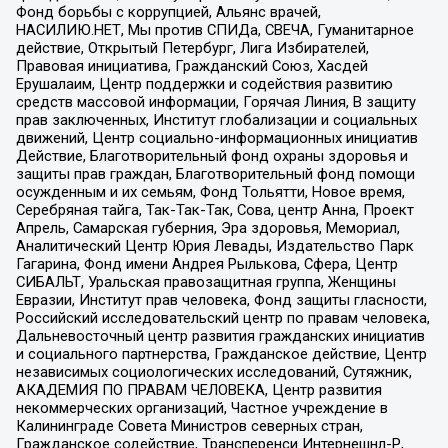
Фонд борьбы с коррупцией, Альянс врачей,
НАСИЛИЮ.НЕТ, Мы против СПИДа, СВЕЧА, Гуманитарное
действие, Открытый Петербург, Лига Избирателей,
Правовая инициатива, Гражданский Союз, Хасдей
Ерушалаим, Центр поддержки и содействия развитию
средств массовой информации, Горячая Линия, В защиту
прав заключенных, Институт глобализации и социальных
движений, Центр социально-информационных инициатив
Действие, Благотворительный фонд охраны здоровья и
защиты прав граждан, Благотворительный фонд помощи
осужденным и их семьям, Фонд Тольятти, Новое время,
Серебряная тайга, Так-Так-Так, Сова, центр Анна, Проект
Апрель, Самарская губерния, Эра здоровья, Мемориал,
Аналитический Центр Юрия Левады, Издательство Парк
Гагарина, Фонд имени Андрея Рылькова, Сфера, Центр
СИБАЛЬТ, Уральская правозащитная группа, Женщины
Евразии, Институт прав человека, Фонд защиты гласности,
Российский исследовательский центр по правам человека,
Дальневосточный центр развития гражданских инициатив
и социального партнерства, Гражданское действие, Центр
независимых социологических исследований, Сутяжник,
АКАДЕМИЯ ПО ПРАВАМ ЧЕЛОВЕКА, Центр развития
некоммерческих организаций, Частное учреждение в
Калининграде Совета Министров северных стран,
Гражданское содействие, Трансперенси Интернешнл-Р,