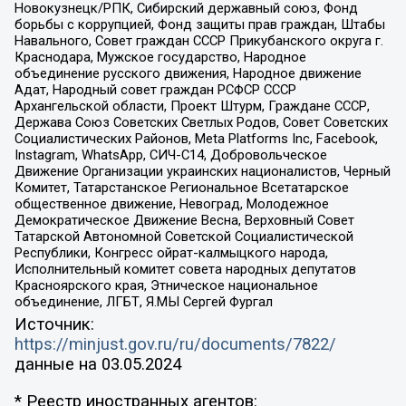
Новокузнецк/РПК, Сибирский державный союз, Фонд
борьбы с коррупцией, Фонд защиты прав граждан, Штабы
Навального, Совет граждан СССР Прикубанского округа г.
Краснодара, Мужское государство, Народное
объединение русского движения, Народное движение
Адат, Народный совет граждан РСФСР СССР
Архангельской области, Проект Штурм, Граждане СССР,
Держава Союз Советских Светлых Родов, Совет Советских
Социалистических Районов, Meta Platforms Inc, Facebook,
Instagram, WhatsApp, СИЧ-С14, Добровольческое
Движение Организации украинских националистов, Черный
Комитет, Татарстанское Региональное Всетатарское
общественное движение, Невоград, Молодежное
Демократическое Движение Весна, Верховный Совет
Татарской Автономной Советской Социалистической
Республики, Конгресс ойрат-калмыцкого народа,
Исполнительный комитет совета народных депутатов
Красноярского края, Этническое национальное
объединение, ЛГБТ, Я.МЫ Сергей Фургал
Источник:
https://minjust.gov.ru/ru/documents/7822/
данные на
03.05.2024
* Реестр иностранных агентов: