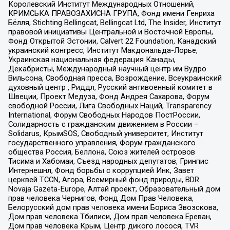
Королевский Институт Международных Отношений,
КРИМСЬКА ПРАВОЗАХИСНА ГРУПА, Фонд имени Генриха
Бёлля, Stichting Bellingcat, Bellingcat Ltd, The Insider, Институт
правовой инициативы Центральной и Восточной Европы,
Фонд Открытой Эстонии, Calvert 22 Foundation, Канадский
украинский конгресс, Институт Макдональда-Лорье,
Украинская национальная федерация Канады,
Декабристы, Международный научный центр им Вудро
Вильсона, Свободная пресса, Возрождение, Всеукраинский
духовный центр , Риддл, Русский антивоенный комитет в
Швеции, Проект Медуза, Фонд Андрея Сахарова, Форум
свободной России, Лига Свободных Наций, Transparеncy
International, Форум Свободных Народов ПостРоссии,
Солидарность с гражданским движением в России –
Solidarus, КрымSOS, Свободный университет, Институт
государственного управления, Форум гражданского
общества Россия, Беллона, Союз жителей островов
Тисима и Хабомаи, Съезд народных депутатов, Гринпис
Интернешнл, Фонд борьбы с коррупцией Инк, Завет
церквей TCCN, Агора, Всемирный фонд природы, BDR
Novaja Gazeta-Europe, Алтай проект, Образовательный дом
прав человека Чернигов, Фонд Дом Прав Человека,
Белорусский дом прав человека имени Бориса Звозскова,
Дом прав человека Тбилиси, Дом прав человека Ереван,
Дом прав человека Крым, Центр дикого лосося, TVR