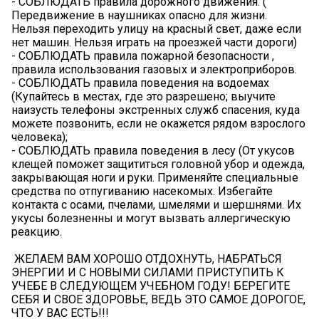
- СОБЛЮДАТЬ правила дорожного движения. (
Передвижение в наушниках опасно для жизни.
Нельзя переходить улицу на красный свет, даже если
нет машин. Нельзя играть на проезжей части дороги)
- СОБЛЮДАТЬ правила пожарной безопасности ,
правила использования газовых и электроприборов.
- СОБЛЮДАТЬ правила поведения на водоемах
(Купайтесь в местах, где это разрешено; выучите
наизусть телефоны экстренных служб спасения, куда
можете позвонить, если не окажется рядом взрослого
человека);
- СОБЛЮДАТЬ правила поведения в лесу (От укусов
клещей поможет защититься головной убор и одежда,
закрывающая ноги и руки. Применяйте специальные
средства по отпугиванию насекомых. Избегайте
контакта с осами, пчелами, шмелями и шершнями. Их
укусы болезненны и могут вызвать аллергическую
реакцию.
️ ЖЕЛАЕМ ВАМ ХОРОШО ОТДОХНУТЬ, НАБРАТЬСЯ
ЭНЕРГИИ И С НОВЫМИ СИЛАМИ ПРИСТУПИТЬ К
УЧЕБЕ В СЛЕДУЮЩЕМ УЧЕБНОМ ГОДУ! БЕРЕГИТЕ
СЕБЯ И СВОЕ ЗДОРОВЬЕ, ВЕДЬ ЭТО САМОЕ ДОРОГОЕ,
ЧТО У ВАС ЕСТЬ!!!