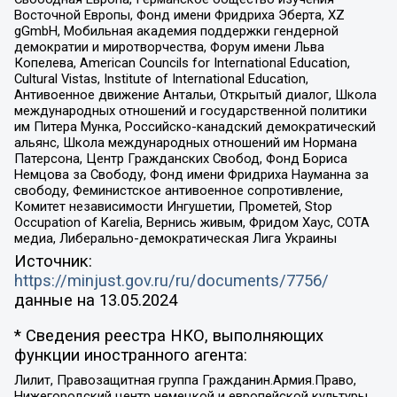
Восточной Европы, Фонд имени Фридриха Эберта, XZ
gGmbH, Мобильная академия поддержки гендерной
демократии и миротворчества, Форум имени Льва
Копелева, American Councils for International Education,
Cultural Vistas, Institute of International Education,
Антивоенное движение Антальи, Открытый диалог, Школа
международных отношений и государственной политики
им Питера Мунка, Российско-канадский демократический
альянс, Школа международных отношений им Нормана
Патерсона, Центр Гражданских Свобод, Фонд Бориса
Немцова за Свободу, Фонд имени Фридриха Науманна за
свободу, Феминистское антивоенное сопротивление,
Комитет независимости Ингушетии, Прометей, Stop
Occupation of Karelia, Вернись живым, Фридом Хаус, СОТА
медиа, Либерально-демократическая Лига Украины
Источник:
https://minjust.gov.ru/ru/documents/7756/
данные на
13.05.2024
* Сведения реестра НКО, выполняющих
функции иностранного агента:
Лилит, Правозащитная группа Гражданин.Армия.Право,
Нижегородский центр немецкой и европейской культуры,