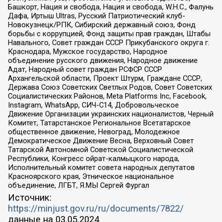
Башкорт, Нация и свобода, Нация и свобода, W.H.С., Фалунь
Дафа, Иртыш Ultras, Русский Патриотический клуб-
Новокузнецк/РПК, Сибирский державный союз, Фонд
борьбы с коррупцией, Фонд защиты прав граждан, Штабы
Навального, Совет граждан СССР Прикубанского округа г.
Краснодара, Мужское государство, Народное
объединение русского движения, Народное движение
Адат, Народный совет граждан РСФСР СССР
Архангельской области, Проект Штурм, Граждане СССР,
Держава Союз Советских Светлых Родов, Совет Советских
Социалистических Районов, Meta Platforms Inc, Facebook,
Instagram, WhatsApp, СИЧ-С14, Добровольческое
Движение Организации украинских националистов, Черный
Комитет, Татарстанское Региональное Всетатарское
общественное движение, Невоград, Молодежное
Демократическое Движение Весна, Верховный Совет
Татарской Автономной Советской Социалистической
Республики, Конгресс ойрат-калмыцкого народа,
Исполнительный комитет совета народных депутатов
Красноярского края, Этническое национальное
объединение, ЛГБТ, Я.МЫ Сергей Фургал
Источник:
https://minjust.gov.ru/ru/documents/7822/
данные на
03.05.2024