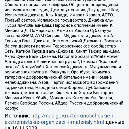
Общество социальных реформ, Общество возрождения
исламского наследия, Дом двух святых, Джунд аш-Шам,
Исламский джихад, Аль-Каида, Имарат Кавказ, АБТО,
Правый сектор, Исламское государство, Джабха аль-
Нусра ли-Ахль аш-Шам, Народное ополчение имени К.
Минина и Д. Пожарского, Аджр от Аллаха Субхану уа
Тагьаля SHAM, АУМ Синрике, Муджахеды джамаата Ат-
Тавхида Валь-Джихад, Чистопольский Джамаат, Рохнамо
ба суи давлати исломи, Террористическое сообщество
Сеть, Катиба Таухид валь-Джихад, Хайят Тахрир аш-Шам,
Ахлю Сунна Валь Джамаа, National Socialism/White Power,
Артподготовка, Религиозная группа “Джамаат “Красный
пахарь”, Колумбайн, Хатлонский джамаат, Мусульманская
религиозная группа п. Кушкуль г. Оренбург, Крымско-
татарский добровольческий батальон имени Номана
Челебиджихана, Азов, Партия исламского возрождения
Таджикистана, Народная самооборона, Дуббайский
джамаат, московская ячейка, Батал-Хаджи Белхороев,
Маньяки Культ Убийц, Молодёжь Которая Улыбается,
Легион Свобода России, Айдар, Русский добровольческий
корпус
Источник:
http://nac.gov.ru/terroristicheskie-i-
ekstremistskie-organizacii-i-materialy.html
данные
на
16.11.2023