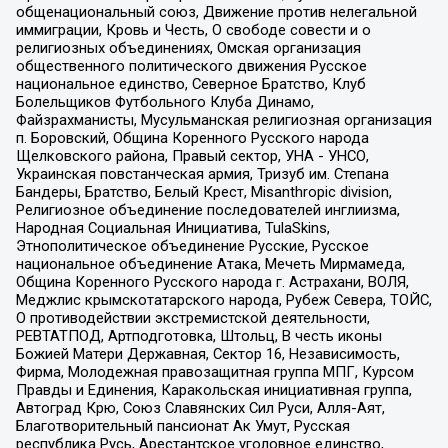
общенациональный союз, Движение против нелегальной
иммиграции, Кровь и Честь, О свободе совести и о
религиозных объединениях, Омская организация
общественного политического движения Русское
национальное единство, Северное Братство, Клуб
Болельщиков Футбольного Клуба Динамо,
Файзрахманисты, Мусульманская религиозная организация
п. Боровский, Община Коренного Русского народа
Щелковского района, Правый сектор, УНА - УНСО,
Украинская повстанческая армия, Тризуб им. Степана
Бандеры, Братство, Белый Крест, Misanthropic division,
Религиозное объединение последователей инглиизма,
Народная Социальная Инициатива, TulaSkins,
Этнополитическое объединение Русские, Русское
национальное объединение Атака, Мечеть Мирмамеда,
Община Коренного Русского народа г. Астрахани, ВОЛЯ,
Меджлис крымскотатарского народа, Рубеж Севера, ТОЙС,
О противодействии экстремистской деятельности,
РЕВТАТПОД, Артподготовка, Штольц, В честь иконы
Божией Матери Державная, Сектор 16, Независимость,
Фирма, Молодежная правозащитная группа МПГ, Курсом
Правды и Единения, Каракольская инициативная группа,
Автоград Крю, Союз Славянских Сил Руси, Алля-Аят,
Благотворительный пансионат Ак Умут, Русская
республика Русь, Арестантское уголовное единство,