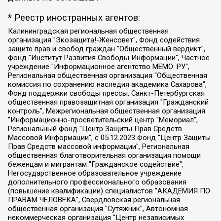
* Реестр иностранных агентов:
Калининградская региональная общественная организация "Экозащита!-Женсовет", Фонд содействия защите прав и свобод граждан "Общественный вердикт", Фонд "Институт Развития Свободы Информации", Частное учреждение "Информационное агентство МЕМО. РУ", Региональная общественная организация "Общественная комиссия по сохранению наследия академика Сахарова", Фонд поддержки свободы прессы, Санкт-Петербургская общественная правозащитная организация "Гражданский контроль", Межрегиональная общественная организация "Информационно-просветительский центр "Мемориал", Региональный Фонд "Центр Защиты Прав Средств Массовой Информации", с 05.12.2023 Фонд "Центр Защиты Прав Средств массовой информации", Региональная общественная благотворительная организация помощи беженцам и мигрантам "Гражданское содействие", Негосударственное образовательное учреждение дополнительного профессионального образования (повышение квалификации) специалистов "АКАДЕМИЯ ПО ПРАВАМ ЧЕЛОВЕКА", Свердловская региональная общественная организация "Сутяжник", Автономная некоммерческая организация "Центр независимых социологических исследований", Союз общественных объединений "Российский исследовательский центр по правам человека", Региональное общественное учреждение научно-информационный центр "МЕМОРИАЛ", Некоммерческая организация "Фонд защиты гласности", Автономная некоммерческая организация "Институт прав человека", Городская общественная организация "Екатеринбургское общество "МЕМОРИАЛ", Городская общественная организация "Рязанское историко-просветительское и правозащитное общество "Мемориал" (Рязанский Мемориал), Челябинский региональный орган общественной самодеятельности – женское общественное объединение "Женщины Евразии", Челябинский региональный орган общественной самодеятельности "Уральская правозащитная группа", Фонд содействия защите здоровья и социальной справедливости имени Андрея Рылькова, Автономная Некоммерческая Организация "Аналитический Центр Юрия Левады", Автономная некоммерческая организация социальной поддержки населения "Проект Апрель", Региональная общественная организация помощи женщинам и детям, находящимся в кризисной ситуации "Информационно-методический центр "Анна", Фонд содействия развитию массовых коммуникаций и правовому просвещению "Так-так-Так", Фонд содействия устойчивому развитию "Серебряная тайга", Свердловский региональный общественный фонд социальных проектов "Новое время", "Idel.Реалии", Кавказ.Реалии, Крым.Реалии, Телеканал Настоящее Время, Татаро-башкирская служба Радио Свобода (Azatliq Radiosi), Радио Свободная Европа/Радио Свобода (PCE/PC), "Сибирь.Реалии", "Фактограф", Благотворительный фонд помощи осужденным и их семьям, Автономная некоммерческая организация "Институт глобализации и социальных движений", Фонд "В защиту прав заключенных", Частное учреждение "Центр поддержки и содействия развитию средств массовой информации", Пензенский региональный общественный благотворительный фонд "Гражданский союз", "Север.Реалии", Некоммерческая организация Фонд "Правовая инициатива", Общество с ограниченной ответственностью "Радио Свободная Европа/Радио Свобода", Чешское информационное агентство "MEDIUM-ORIENT", Красноярская региональная общественная организация "Мы против СПИДа", Камалягин Денис Николаевич, Маркелов Сергей Евгеньевич, Пономарев Лев Александрович, Савицкая Людмила Алексеевна, Автономная некоммерческая организация "Центр по работе с проблемой насилия "НАСИЛИЮ.НЕТ", Межрегиональный профессиональный союз работников здравоохранения "Альянс врачей", Юридическое лицо, зарегистрированное в Латвийской Республике, SIA "Medusa Project" (регистрационный номер 40103797863, дата регистрации 10.06.2014), Некоммерческая организация "Фонд по борьбе с коррупцией", Автономная некоммерческая организация "Институт права и публичной политики", Баданин Роман Сергеевич, Гликин Максим Александрович, Железнова Мария Михайловна, Лукьянова Юлия Сергеевна, Маетная Елизавета Витальевна, Маняхин Петр Борисович, Чуракова Ольга Владимировна, Ярош Юлия Петровна, Юридическое лицо "The Insider SIA", зарегистрированное в Риге, Латвийская Республика (дата регистрации 26.06.2015), являющееся администратором доменного имени интернет-издания "The Insider SIA", https://theins.ru, Постернак Алексей Евгеньевич, Рубин Михаил Аркадьевич, Анин Роман Александрович, Юридическое лицо Istories fonds, зарегистрированное в Латвийской Республике (регистрационный номер 50008295751, дата регистрации 24.02.2020), Великовский Дмитрий Александрович, Долинина Ирина Николаевна, Мароховская Алеся Алексеевна, Шлейнов Роман Юрьевич, Шмагун Олеся Валентиновна, Общество с ограниченной ответственностью "Альтаир 2021", Общество с ограниченной ответственностью "Вега 2021", Общество с ограниченной ответственностью "Главный редактор 2021", Общество с ограниченной ответственностью "Ромашки монолит", Важенков Артем Валерьевич, Ивановская областная общественная организация "Центр гендерных исследований", Гурман Юрий Альбертович, Медиапроект "ОВД-Инфо", Егоров Владимир Владимирович, Жилинский Владимир Александрович, Общество с ограниченной ответственностью "ЗП", Иванова София Юрьевна, Карезина Инна Павловна, Кильтау Екатерина Викторовна, Петров Алексей Викторович, Пискунов Сергей Евгеньевич, Смирнов Сергей Сергеевич, Тихонов Михаил Сергеевич, Общество с ограниченной ответственностью "ЖУРНАЛИСТ-ИНОСТРАННЫЙ АГЕНТ", Арапова Галина Юрьевна, Вольтская Татьяна Анатольевна, Американская компания "Mason G.E.S. Anonymous Foundation" (США), являющаяся владельцем интернет-издания https://mnews.world/, Компания "Stichting Bellingcat", зарегистрированная в Нидерландах (дата регистрации 11.07.2018), Захаров Андрей Вячеславович, Клепиковская Екатерина Дмитриевна, Общество с ограниченной ответственностью "МЕМО", Перл Роман Александрович, Симонов Евгений Алексеевич, Соловьева Елена Анатольевна, Сотников Даниил Владимирович, Сурначева Елизавета Дмитриевна, Автономная некоммерческая организация по защите прав человека и информированию населения "Якутия – Наше Мнение", Общество с ограниченной ответственностью "Москоу диджитал медиа", с 26.01.2023 Общество с ограниченной ответственностью "Чайка Белые сады", Ветошкина Валерия Валерьевна, Заговора Максим Александрович, Межрегиональное общественное движение "Российская ЛГБТ - сеть", Оленичев Максим Владимирович, Павлов Иван Юрьевич, Скворцова Елена Сергеевна, Общество с ограниченной ответственностью "Как бы инагент", Кочетков Игорь Викторович, Общество с ограниченной ответственностью "Честные выборы", Еланчик Олег Александрович, Общество с ограниченной ответственностью "Нобелевский призыв", Гималова Регина Эмилевна, Григорьев Андрей Валерьевич, Григорьева Алина Александровна, Ассоциация по содействию защите прав призывников, альтернативнослужащих и военнослужащих "Правозащитная группа "Гражданин.Армия.Право", Хисамова Регина Фаритовна, Автономная некоммерческая организация по реализации социально-правовых программ "Лилит", Дальневосточное общественное движение "Маяк", Санкт-Петербургская ЛГБТ-инициативная группа "Выход", Инициативная группа ЛГБТ+ "Реверс", Алексеев Андрей Викторович, Бекбулатова Таисия Львовна, Беляев Иван Михайлович, Владыкина Елена Сергеевна, Гельман Марат Александрович, Никульшина Вероника Юрьевна, Толоконникова Надежда Андреевна, Шендерович Виктор Анатольевич, Общество с ограниченной ответственностью "Данное сообщение", Общество с ограниченной ответственностью Издательский дом "Новая глава", Айнбиндер Александра Александровна, Московский комьюнити-центр для ЛГБТ+инициатив, Благотворительный фонд развития филантропии, Deutsche Welle (Германия, Kurt-Schumacher-Strasse 3, 53113 Bonn), Борзунова Мария Михайловна, Воробьев Виктор Викторович, Голубева Анна Львовна, Константинова Алла Михайловна, Малкова Ирина Владимировна, Мурадов Мурад Абдулгалимович, Осетинская Елизавета Николаевна, Понасенков Евгений Николаевич, Ганапольский Матвей Юрьевич, Киселев Евгений Алексеевич, Борухович Ирина Григорьевна, Дремин Иван Тимофеевич, Дубровский Дмитрий Викторович, Красноярская региональная общественная организация поддержки и развития альтернативных образовательных технологий и межкультурных коммуникаций "ИНТЕРРА", Маяковская Екатерина Алексеевна, Фейгин Марк Захарович, Филимонов Андрей Викторович, Дзугкоева Регина Николаевна, Доброхотов Роман Александрович, Дудь Юрий Александрович, Елкин Сергей Владимирович, Кругликов Кирилл Игоревич, Сабунаева Мария Леонидовна, Семенов Алексей Владимирович, Шаинян Карен Багратович, Шульман Екатерина Михайловна, Асафьев Артур Валерьевич, Вахштайн Виктор Семенович, Венедиктов Алексей Алексеевич, Лушникова Екатерина Евгеньевна, Волков Леонид Михайлович, Невзоров Александр Глебович, Пархоменко Сергей Борисович, Сироткин Ярослав Николаевич, Кара-Мурза Владимир Владимирович, Баранова Наталья Владимировна, Гозман Леонид Яковлевич, Кагарлицкий Борис Юльевич, Климарев Михаил Валерьевич, Милов Владимир Станиславович, Автономная некоммерческая организация Краснодарский центр современного искусства "Типография", Моргенштерн Алишер Тагирович, Соболь Любовь Эдуардовна, Общество с ограниченной ответственностью "ЛИЗА НОРМ", Каспаров Гарри Кимович, Ходорковский Михаил Борисович, Общество с ограниченной ответственностью "Апрельские тезисы", Данилович Ирина Брониславовна, Кашин Олег Владимирович, Петров Николай Владимирович, Пивоваров Алексей Владимирович, Соколов Михаил Владимирович, Цветкова Юлия Владимировна, Чичваркин Евгений Александрович, Комитет против пыток/Команда против пыток, Общество с ограниченной ответственностью "Первый научный", Общество с ограниченной ответственностью "Вертолет и ко", Белоцерковская Вероника Борисовна, Кац Максим Евгеньевич, Лазарева Татьяна Юрьевна, Шаведдинов Руслан Табризович, Яшин Илья Валерьевич, Общество с ограниченной ответственностью "Иноагент ААВ", Алешковский Дмитрий Петрович, Альбац Евгения Марковна, Быков Дмитрий Львович, Галямина Юлия Евгеньевна, Лойко Сергей Леонидович, Мартынов Кирилл Константинович, Медведев Сергей Александрович, Крашенинников Федор Геннадиевич, Гордеева Катерина Вл