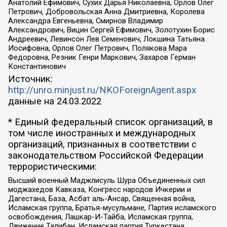
Анатолий Ефимович, Сухих Дарья Николаевна, Орлов Олег
Петрович, Добровольская Анна Дмитриевна, Королева
Александра Евгеньевна, Смирнов Владимир
Александрович, Вицин Сергей Ефимович, Золотухин Борис
Андреевич, Левинсон Лев Семенович, Локшина Татьяна
Иосифовна, Орлов Олег Петрович, Полякова Мара
Федоровна, Резник Генри Маркович, Захаров Герман
Константинович
Источник:
http://unro.minjust.ru/NKOForeignAgent.aspx
данные на
24.03.2022
* Единый федеральный список организаций, в
том числе иностранных и международных
организаций, признанных в соответствии с
законодательством Российской Федерации
террористическими:
Высший военный Маджлисуль Шура Объединенных сил
моджахедов Кавказа, Конгресс народов Ичкерии и
Дагестана, База, Асбат аль-Ансар, Священная война,
Исламская группа, Братья-мусульмане, Партия исламского
освобождения, Лашкар-И-Тайба, Исламская группа,
Движение Талибан, Исламская партия Туркестана,