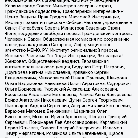
некоммерческих организаций, Частное учреждение в
Калининграде Совета Министров северных стран,
Гражданское содействие, Трансперенси Интернешнл-Р,
Центр Защиты Прав Средств Массовой Информации,
Институт развития прессы - Сибирь, Частное учреждение в
Санкт-Петербурге Совета Министров Северных Стран,
Фонд поддержки свободы прессы, Гражданский контроль,
Человек и Закон, Общественная комиссия по сохранению
наследия академика Сахарова, Информационное
агентство МЕМО. РУ, Институт региональной прессы,
Институт Развития Свободы Информации, Экозащита!-
Женсовет, Общественный вердикт, Евразийская
антимонопольная ассоциация, Бедушев Петр Петрович,
Дзугкоева Регина Николаевна, Кривенко Сергей
Владимирович, Милославский Павел Юрьевич, Шнырова
Ольга Вадимовна, Чанышева Лилия Айратовна, Сидорович
Ольга Борисовна, Туровский Александр Алексеевич,
Васильева Анастасия Евгеньевна, Ривина Анна Валерьевна,
Бойко Анатолий Николаевич, Дугин Сергей Георгиевич,
Пивоваров Андрей Сергеевич, Аверин Виталий Евгеньевич,
Барахоев Магомед Бекханович, Шарипков Олег
Викторович, Мошель Ирина Ароновна, Шведов Григорий
Сергеевич, Пономарев Лев Александрович, Каргалицкий
Борис Юльевич, Созаев Валерий Валерьевич, Исламов
Тимур Рифгатович, Романова Ольга Евгеньевна, Щаров