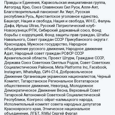
Правды и Единения, Каракольская инициативная группа,
Автоград Крю, Союз Славянских Сил Руси, Алля-Аят,
Благотворительный пансионат Ак Умут, Русская
республика Русь, Арестантское уголовное единство,
Башкорт, Нация и свобода, Нация и свобода, W.H.С., Фалунь
Дафа, Иртыш Ultras, Русский Патриотический клуб-
Новокузнецк/РПК, Сибирский державный союз, Фонд
борьбы с коррупцией, Фонд защиты прав граждан, Штабы
Навального, Совет граждан СССР Прикубанского округа г.
Краснодара, Мужское государство, Народное
объединение русского движения, Народное движение
Адат, Народный совет граждан РСФСР СССР
Архангельской области, Проект Штурм, Граждане СССР,
Держава Союз Советских Светлых Родов, Совет Советских
Социалистических Районов, Meta Platforms Inc, Facebook,
Instagram, WhatsApp, СИЧ-С14, Добровольческое
Движение Организации украинских националистов, Черный
Комитет, Татарстанское Региональное Всетатарское
общественное движение, Невоград, Молодежное
Демократическое Движение Весна, Верховный Совет
Татарской Автономной Советской Социалистической
Республики, Конгресс ойрат-калмыцкого народа,
Исполнительный комитет совета народных депутатов
Красноярского края, Этническое национальное
объединение, ЛГБТ, Я.МЫ Сергей Фургал