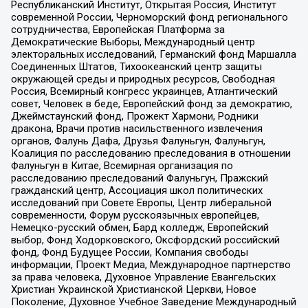
Республиканский Институт, Открытая Россия, Институт
современной России, Черноморский фонд регионального
сотрудничества, Европейская Платформа за
Демократические Выборы, Международный центр
электоральных исследований, Германский фонд Маршалла
Соединенных Штатов, Тихоокеанский центр защиты
окружающей среды и природных ресурсов, Свободная
Россия, Всемирный конгресс украинцев, Атлантический
совет, Человек в беде, Европейский фонд за демократию,
Джеймстаунский фонд, Прожект Хармони, Родники
дракона, Врачи против насильственного извлечения
органов, Фалунь Дафа, Друзья Фалуньгун, Фалуньгун,
Коалиция по расследованию преследования в отношении
Фалуньгун в Китае, Всемирная организация по
расследованию преследований Фалуньгун, Пражский
гражданский центр, Ассоциация школ политических
исследований при Совете Европы, Центр либеральной
современности, Форум русскоязычных европейцев,
Немецко-русский обмен, Бард колледж, Европейский
выбор, Фонд Ходорковского, Оксфордский российский
фонд, Фонд Будущее России, Компания свободы
информации, Проект Медиа, Международное партнерство
за права человека, Духовное Управление Евангельских
Христиан Украинской Христианской Церкви, Новое
Поколение, Духовное Учебное Заведение Международный