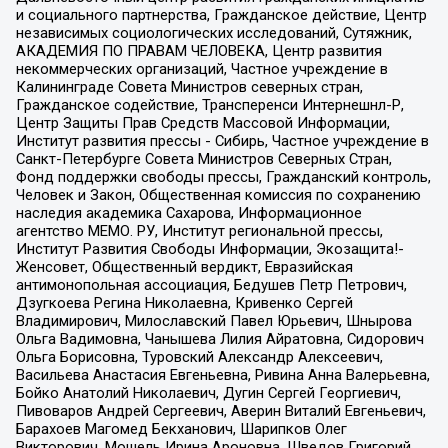
и социального партнерства, Гражданское действие, Центр
независимых социологических исследований, Сутяжник,
АКАДЕМИЯ ПО ПРАВАМ ЧЕЛОВЕКА, Центр развития
некоммерческих организаций, Частное учреждение в
Калининграде Совета Министров северных стран,
Гражданское содействие, Трансперенси Интернешнл-Р,
Центр Защиты Прав Средств Массовой Информации,
Институт развития прессы - Сибирь, Частное учреждение в
Санкт-Петербурге Совета Министров Северных Стран,
Фонд поддержки свободы прессы, Гражданский контроль,
Человек и Закон, Общественная комиссия по сохранению
наследия академика Сахарова, Информационное
агентство МЕМО. РУ, Институт региональной прессы,
Институт Развития Свободы Информации, Экозащита!-
Женсовет, Общественный вердикт, Евразийская
антимонопольная ассоциация, Бедушев Петр Петрович,
Дзугкоева Регина Николаевна, Кривенко Сергей
Владимирович, Милославский Павел Юрьевич, Шнырова
Ольга Вадимовна, Чанышева Лилия Айратовна, Сидорович
Ольга Борисовна, Туровский Александр Алексеевич,
Васильева Анастасия Евгеньевна, Ривина Анна Валерьевна,
Бойко Анатолий Николаевич, Дугин Сергей Георгиевич,
Пивоваров Андрей Сергеевич, Аверин Виталий Евгеньевич,
Барахоев Магомед Бекханович, Шарипков Олег
Викторович, Мошель Ирина Ароновна, Шведов Григорий