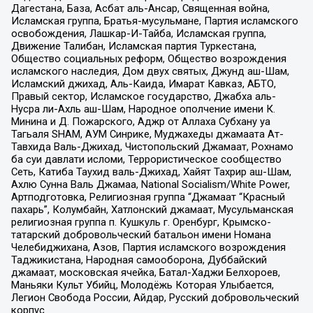
Дагестана, База, Асбат аль-Ансар, Священная война,
Исламская группа, Братья-мусульмане, Партия исламского
освобождения, Лашкар-И-Тайба, Исламская группа,
Движение Талибан, Исламская партия Туркестана,
Общество социальных реформ, Общество возрождения
исламского наследия, Дом двух святых, Джунд аш-Шам,
Исламский джихад, Аль-Каида, Имарат Кавказ, АБТО,
Правый сектор, Исламское государство, Джабха аль-
Нусра ли-Ахль аш-Шам, Народное ополчение имени К.
Минина и Д. Пожарского, Аджр от Аллаха Субхану уа
Тагьаля SHAM, АУМ Синрике, Муджахеды джамаата Ат-
Тавхида Валь-Джихад, Чистопольский Джамаат, Рохнамо
ба суи давлати исломи, Террористическое сообщество
Сеть, Катиба Таухид валь-Джихад, Хайят Тахрир аш-Шам,
Ахлю Сунна Валь Джамаа, National Socialism/White Power,
Артподготовка, Религиозная группа “Джамаат “Красный
пахарь”, Колумбайн, Хатлонский джамаат, Мусульманская
религиозная группа п. Кушкуль г. Оренбург, Крымско-
татарский добровольческий батальон имени Номана
Челебиджихана, Азов, Партия исламского возрождения
Таджикистана, Народная самооборона, Дуббайский
джамаат, московская ячейка, Батал-Хаджи Белхороев,
Маньяки Культ Убийц, Молодёжь Которая Улыбается,
Легион Свобода России, Айдар, Русский добровольческий
корпус