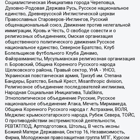
Социалистическая Инициатива города Череповца,
Духовно-Родовая Держава Русь, Русское национальное
единство, Древнерусской Инглистической церкви
Православных Староверов-Инглингов, Русский
общенациональный союз, Движение против нелегальной
иммиграции, Кровь и Честь, О свободе совести и о
религиозных объединениях, Омская организация
общественного политического движения Русское
национальное единство, Северное Братство, Клуб
Болельщиков Футбольного Клуба Динамо,
Файзрахманисты, Мусульманская религиозная организация
п. Боровский, Община Коренного Русского народа
Щелковского района, Правый сектор, УНА - УНСО,
Украинская повстанческая армия, Тризуб им. Степана
Бандеры, Братство, Белый Крест, Misanthropic division,
Религиозное объединение последователей инглиизма,
Народная Социальная Инициатива, TulaSkins,
Этнополитическое объединение Русские, Русское
национальное объединение Атака, Мечеть Мирмамеда,
Община Коренного Русского народа г. Астрахани, ВОЛЯ,
Меджлис крымскотатарского народа, Рубеж Севера, ТОЙС,
О противодействии экстремистской деятельности,
РЕВТАТПОД, Артподготовка, Штольц, В честь иконы
Божией Матери Державная, Сектор 16, Независимость,
Фирма, Молодежная правозащитная группа МПГ, Курсом