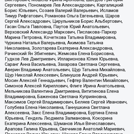
Сергеевич, Пономарев Лев Александрович, Каргалицкий
Борис Юльевич, Созаев Валерий Валерьевич, Исламов
Тимур Рифгатович, Романова Ольга Евгеньевна, Щаров
Сергей Алексадрович, Цирульников Борис Альбертович,
Гасан Ольга Павловна, Паутов Юрий Анатольевич,
Верховский Александр Маркович, Пислакова-Паркер
Марина Петровна, Кочеткова Татьяна Владимировна,
Чуркина Наталья Валерьевна, Акимова Татьяна
Николаевна, Золотарева Екатерина Александровна,
Рачинский Ян Збигневич, Жемкова Елена Борисовна,
Гудков Лев Дмитриевич, Илларионова Юлия Юрьевна,
Саранг Анна Васильевна, Захарова Светлана Сергеевна,
Аверин Владимир Анатольевич, Щур Татьяна Михайловна,
Щур Николай Алексеевич, Блинушов Андрей Юрьевич,
Мосин Алексей Геннадьевич, Гефтер Валентин Михайлович,
Симонов Алексей Кириллович, Флиге Ирина Анатольевна,
Мельникова Валентина Дмитриевна, Вититинова Елена
Владимировна, Баженова Светлана Куприяновна,
Максимов Сергей Владимирович, Беляев Сергей Иванович,
Голубева Елена Николаевна, Ганнушкина Светлана
Алексеевна, Закс Елена Владимировна, Буртина Елена
Юрьевна, Гендель Людмила Залмановна, Кокорина
Екатерина Алексеевна, Шуманов Илья Вячеславович,
Арапова Галина Юрьевна, Свечников Анатолий Мариевич,