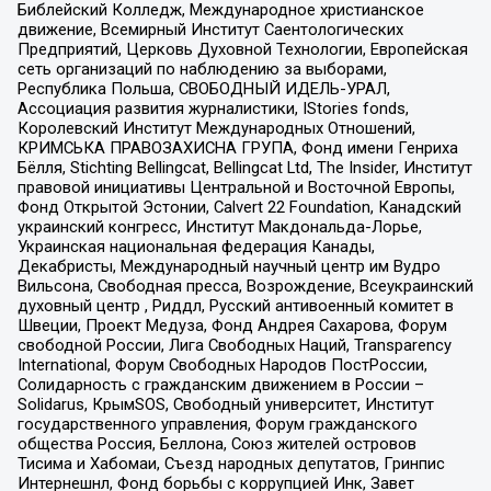
Библейский Колледж, Международное христианское
движение, Всемирный Институт Саентологических
Предприятий, Церковь Духовной Технологии, Европейская
сеть организаций по наблюдению за выборами,
Республика Польша, СВОБОДНЫЙ ИДЕЛЬ-УРАЛ,
Ассоциация развития журналистики, IStories fonds,
Королевский Институт Международных Отношений,
КРИМСЬКА ПРАВОЗАХИСНА ГРУПА, Фонд имени Генриха
Бёлля, Stichting Bellingcat, Bellingcat Ltd, The Insider, Институт
правовой инициативы Центральной и Восточной Европы,
Фонд Открытой Эстонии, Calvert 22 Foundation, Канадский
украинский конгресс, Институт Макдональда-Лорье,
Украинская национальная федерация Канады,
Декабристы, Международный научный центр им Вудро
Вильсона, Свободная пресса, Возрождение, Всеукраинский
духовный центр , Риддл, Русский антивоенный комитет в
Швеции, Проект Медуза, Фонд Андрея Сахарова, Форум
свободной России, Лига Свободных Наций, Transparеncy
International, Форум Свободных Народов ПостРоссии,
Солидарность с гражданским движением в России –
Solidarus, КрымSOS, Свободный университет, Институт
государственного управления, Форум гражданского
общества Россия, Беллона, Союз жителей островов
Тисима и Хабомаи, Съезд народных депутатов, Гринпис
Интернешнл, Фонд борьбы с коррупцией Инк, Завет