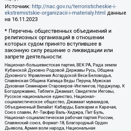
Источник:
http://nac.gov.ru/terroristicheskie-i-
ekstremistskie-organizacii-i-materialy.html
данные
на
16.11.2023
* Перечень общественных объединений и
религиозных организаций в отношении
которых судом принято вступившее в
законную силу решение о ликвидации или
запрете деятельности:
Национал-большевистская партия, ВЕК РА, Рада земли
Кубанской Духовно Родовой Державы Русь, Община
Духовного Управления Асгардской Веси Беловодья,
Славянская Община Капища Веды Перуна, Мужская
Духовная Семинария Староверов-Инглингов, Нурджулар, К
Богодержавию, Таблиги Джамаат, Свидетели Иеговы,
Русское национальное единство, Национал-
социалистическое общество, Джамаат мувахидов,
Объединенный Вилайат Кабарды, Балкарии и Карачая,
Союз славян, Ат-Такфир Валь-Хиджра, Пит Буль,
Национал-социалистическая рабочая партия России,
Славянский союз, Формат-18, Благородный Орден
Дьявола, Армия воли народа, Национальная