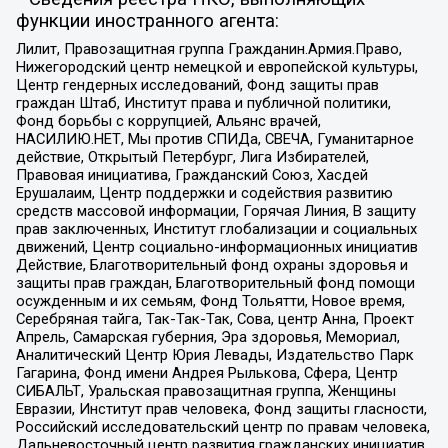
функции иностранного агента:
Лилит, Правозащитная группа Гражданин.Армия.Право,
Нижегородский центр немецкой и европейской культуры,
Центр гендерных исследований, Фонд защиты прав
граждан Штаб, Институт права и публичной политики,
Фонд борьбы с коррупцией, Альянс врачей,
НАСИЛИЮ.НЕТ, Мы против СПИДа, СВЕЧА, Гуманитарное
действие, Открытый Петербург, Лига Избирателей,
Правовая инициатива, Гражданский Союз, Хасдей
Ерушалаим, Центр поддержки и содействия развитию
средств массовой информации, Горячая Линия, В защиту
прав заключенных, Институт глобализации и социальных
движений, Центр социально-информационных инициатив
Действие, Благотворительный фонд охраны здоровья и
защиты прав граждан, Благотворительный фонд помощи
осужденным и их семьям, Фонд Тольятти, Новое время,
Серебряная тайга, Так-Так-Так, Сова, центр Анна, Проект
Апрель, Самарская губерния, Эра здоровья, Мемориал,
Аналитический Центр Юрия Левады, Издательство Парк
Гагарина, Фонд имени Андрея Рылькова, Сфера, Центр
СИБАЛЬТ, Уральская правозащитная группа, Женщины
Евразии, Институт прав человека, Фонд защиты гласности,
Российский исследовательский центр по правам человека,
Дальневосточный центр развития гражданских инициатив