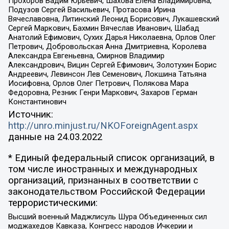
Прохоров Вадим Юрьевич, Шахова Елена Владимировна,
Подузов Сергей Васильевич, Протасова Ирина
Вячеславовна, Литинский Леонид Борисович, Лукашевский
Сергей Маркович, Бахмин Вячеслав Иванович, Шабад
Анатолий Ефимович, Сухих Дарья Николаевна, Орлов Олег
Петрович, Добровольская Анна Дмитриевна, Королева
Александра Евгеньевна, Смирнов Владимир
Александрович, Вицин Сергей Ефимович, Золотухин Борис
Андреевич, Левинсон Лев Семенович, Локшина Татьяна
Иосифовна, Орлов Олег Петрович, Полякова Мара
Федоровна, Резник Генри Маркович, Захаров Герман
Константинович
Источник:
http://unro.minjust.ru/NKOForeignAgent.aspx
данные на
24.03.2022
* Единый федеральный список организаций, в
том числе иностранных и международных
организаций, признанных в соответствии с
законодательством Российской Федерации
террористическими:
Высший военный Маджлисуль Шура Объединенных сил
моджахедов Кавказа, Конгресс народов Ичкерии и