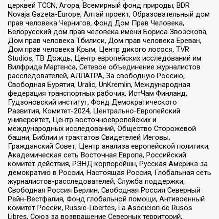
церквей TCCN, Агора, Всемирный фонд природы, BDR
Novaja Gazeta-Europe, Алтай проект, Образовательный дом
прав человека Чернигов, Фонд Дом Прав Человека,
Белорусский дом прав человека имени Бориса Звозскова,
Дом прав человека Тбилиси, Дом прав человека Ереван,
Дом прав человека Крым, Центр дикого лосося, TVR
Studios, ТВ Дождь, Центр европейских исследований им
Вилфрида Мартенса, Сетевое объединение журналистов
расследователей, АЛЛАТРА, За свободную Россию,
Свободная Бурятия, Uralic, UnKremlin, Международная
федерация транспортных рабочих, ИстЧам Финланд,
Гудзоновский институт, Фонд Демократического
Развития, Комитет-2024, Центрально-Европейский
университет, Центр восточноевропейских и
международных исследований, Общество Сторожевой
башни, Библии и трактатов Свидетелей Иеговы,
Гражданский Совет, Центр анализа европейской политики,
Академическая сеть Восточная Европа, Российский
комитет действия, РЭНД корпорейшн, Русская Америка за
демократию в России, Настоящая Россия, Глобальная сеть
журналистов-расследователей, Служба поддержки,
Свободная Россия Берлин, Свободная Россия Северный
Рейн-Вестфалия, Фонд глобальной помощи, Антивоенный
комитет России, Russie-Libertes, La Asocicion de Rusos
Libres, Союз за возвращение Северных территорий,