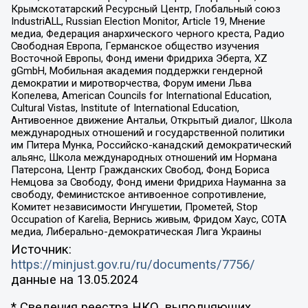
Крымскотатарский Ресурсный Центр, Глобальный союз
IndustriALL, Russian Election Monitor, Article 19, Мнение
медиа, Федерация анархического черного креста, Радио
Свободная Европа, Германское общество изучения
Восточной Европы, Фонд имени Фридриха Эберта, XZ
gGmbH, Мобильная академия поддержки гендерной
демократии и миротворчества, Форум имени Льва
Копелева, American Councils for International Education,
Cultural Vistas, Institute of International Education,
Антивоенное движение Антальи, Открытый диалог, Школа
международных отношений и государственной политики
им Питера Мунка, Российско-канадский демократический
альянс, Школа международных отношений им Нормана
Патерсона, Центр Гражданских Свобод, Фонд Бориса
Немцова за Свободу, Фонд имени Фридриха Науманна за
свободу, Феминистское антивоенное сопротивление,
Комитет независимости Ингушетии, Прометей, Stop
Occupation of Karelia, Вернись живым, Фридом Хаус, СОТА
медиа, Либерально-демократическая Лига Украины
Источник:
https://minjust.gov.ru/ru/documents/7756/
данные на
13.05.2024
* Сведения реестра НКО, выполняющих