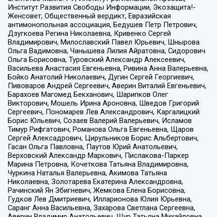
Институт Развития Свободы Информации, Экозащита!-
Женсовет, Общественный вердикт, Евразийская
антимонопольная ассоциация, Бедушев Петр Петрович,
Дзугкоева Регина Николаевна, Кривенко Сергей
Владимирович, Милославский Павел Юрьевич, Шнырова
Ольга Вадимовна, Чанышева Лилия Айратовна, Сидорович
Ольга Борисовна, Туровский Александр Алексеевич,
Васильева Анастасия Евгеньевна, Ривина Анна Валерьевна,
Бойко Анатолий Николаевич, Дугин Сергей Георгиевич,
Пивоваров Андрей Сергеевич, Аверин Виталий Евгеньевич,
Барахоев Магомед Бекханович, Шарипков Олег
Викторович, Мошель Ирина Ароновна, Шведов Григорий
Сергеевич, Пономарев Лев Александрович, Каргалицкий
Борис Юльевич, Созаев Валерий Валерьевич, Исламов
Тимур Рифгатович, Романова Ольга Евгеньевна, Щаров
Сергей Алексадрович, Цирульников Борис Альбертович,
Гасан Ольга Павловна, Паутов Юрий Анатольевич,
Верховский Александр Маркович, Пислакова-Паркер
Марина Петровна, Кочеткова Татьяна Владимировна,
Чуркина Наталья Валерьевна, Акимова Татьяна
Николаевна, Золотарева Екатерина Александровна,
Рачинский Ян Збигневич, Жемкова Елена Борисовна,
Гудков Лев Дмитриевич, Илларионова Юлия Юрьевна,
Саранг Анна Васильевна, Захарова Светлана Сергеевна,
Аверин Владимир Анатольевич, Щур Татьяна Михайловна,