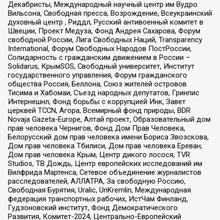
Декабристы, Международный научный центр им Вудро
Вильсона, Свободная пресса, Возрождение, Всеукраинский
духовный центр , Риддл, Русский антивоенный комитет в
Швеции, Проект Медуза, Фонд Андрея Сахарова, Форум
свободной России, Лига Свободных Наций, Transparеncy
International, Форум Свободных Народов ПостРоссии,
Солидарность с гражданским движением в России –
Solidarus, КрымSOS, Свободный университет, Институт
государственного управления, Форум гражданского
общества Россия, Беллона, Союз жителей островов
Тисима и Хабомаи, Съезд народных депутатов, Гринпис
Интернешнл, Фонд борьбы с коррупцией Инк, Завет
церквей TCCN, Агора, Всемирный фонд природы, BDR
Novaja Gazeta-Europe, Алтай проект, Образовательный дом
прав человека Чернигов, Фонд Дом Прав Человека,
Белорусский дом прав человека имени Бориса Звозскова,
Дом прав человека Тбилиси, Дом прав человека Ереван,
Дом прав человека Крым, Центр дикого лосося, TVR
Studios, ТВ Дождь, Центр европейских исследований им
Вилфрида Мартенса, Сетевое объединение журналистов
расследователей, АЛЛАТРА, За свободную Россию,
Свободная Бурятия, Uralic, UnKremlin, Международная
федерация транспортных рабочих, ИстЧам Финланд,
Гудзоновский институт, Фонд Демократического
Развития, Комитет-2024, Центрально-Европейский