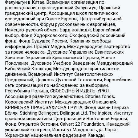
Фалуньгун в Китае, Всемирная организация по
расследованию преследований Фалуньгун, Пражский
гражданский центр, Ассоциация школ политических
исследований при Совете Европы, Центр либеральной
современности, Форум русскоязычных европейцев,
Немецко-русский обмен, Бард колледж, Европейский
выбор, Фонд Ходорковского, Оксфордский российский
фонд, Фонд Будущее России, Компания свободы
информации, Проект Медиа, Международное партнерство
за права человека, Духовное Управление Евангельских
Христиан Украинской Христианской Церкви, Новое
Поколение, Духовное Учебное Заведение Международный
Библейский Колледж, Международное христианское
движение, Всемирный Институт Саентологических
Предприятий, Церковь Духовной Технологии, Европейская
сеть организаций по наблюдению за выборами,
Республика Польша, СВОБОДНЫЙ ИДЕЛЬ-УРАЛ,
Ассоциация развития журналистики, IStories fonds,
Королевский Институт Международных Отношений,
КРИМСЬКА ПРАВОЗАХИСНА ГРУПА, Фонд имени Генриха
Бёлля, Stichting Bellingcat, Bellingcat Ltd, The Insider, Институт
правовой инициативы Центральной и Восточной Европы,
Фонд Открытой Эстонии, Calvert 22 Foundation, Канадский
украинский конгресс, Институт Макдональда-Лорье,
Украинская национальная федерация Канады,