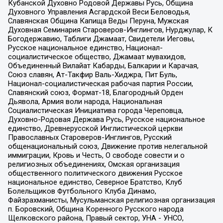
Кубанской Духовно Родовой Державы Русь, Община
Духовного Управления Асгардской Веси Беловодья,
Славянская Община Капища Веды Перуна, Мужская
Духовная Семинария Староверов-Инглингов, Нурджулар, К
Богодержавию, Таблиги Джамаат, Свидетели Иеговы,
Русское национальное единство, Национал-
социалистическое общество, Джамаат мувахидов,
Объединенный Вилайат Кабарды, Балкарии и Карачая,
Союз славян, Ат-Такфир Валь-Хиджра, Пит Буль,
Национал-социалистическая рабочая партия России,
Славянский союз, Формат-18, Благородный Орден
Дьявола, Армия воли народа, Национальная
Социалистическая Инициатива города Череповца,
Духовно-Родовая Держава Русь, Русское национальное
единство, Древнерусской Инглистической церкви
Православных Староверов-Инглингов, Русский
общенациональный союз, Движение против нелегальной
иммиграции, Кровь и Честь, О свободе совести и о
религиозных объединениях, Омская организация
общественного политического движения Русское
национальное единство, Северное Братство, Клуб
Болельщиков Футбольного Клуба Динамо,
Файзрахманисты, Мусульманская религиозная организация
п. Боровский, Община Коренного Русского народа
Щелковского района, Правый сектор, УНА - УНСО,