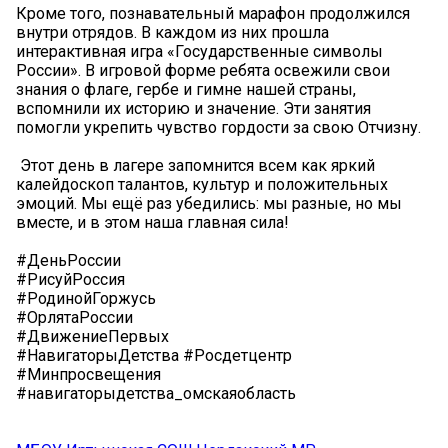
Кроме того, познавательный марафон продолжился
внутри отрядов. В каждом из них прошла
интерактивная игра «Государственные символы
России». В игровой форме ребята освежили свои
знания о флаге, гербе и гимне нашей страны,
вспомнили их историю и значение. Эти занятия
помогли укрепить чувство гордости за свою Отчизну.
️ Этот день в лагере запомнится всем как яркий
калейдоскоп талантов, культур и положительных
эмоций. Мы ещё раз убедились: мы разные, но мы
вместе, и в этом наша главная сила!
#ДеньРоссии
#РисуйРоссия
#РодинойГоржусь
#ОрлятаРоссии
#ДвижениеПервых
#НавигаторыДетства #Росдетцентр
#Минпросвещения
#навигаторыдетства_омскаяобласть