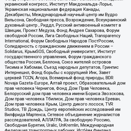
украинский конгресс, Институт Макдональда-Лорье,
Украинская национальная федерация Канады,
Декабристы, Международный научный центр им Вудро
Вильсона, Свободная пресса, Возрождение, Всеукраинский
духовный центр , Риддл, Русский антивоенный комитет в
Швеции, Проект Медуза, Фонд Андрея Сахарова, Форум
свободной России, Лига Свободных Наций, Transparеncy
International, Форум Свободных Народов ПостРоссии,
Солидарность с гражданским движением в России –
Solidarus, КрымSOS, Свободный университет, Институт
государственного управления, Форум гражданского
общества Россия, Беллона, Союз жителей островов
Тисима и Хабомаи, Съезд народных депутатов, Гринпис
Интернешнл, Фонд борьбы с коррупцией Инк, Завет
церквей TCCN, Агора, Всемирный фонд природы, BDR
Novaja Gazeta-Europe, Алтай проект, Образовательный дом
прав человека Чернигов, Фонд Дом Прав Человека,
Белорусский дом прав человека имени Бориса Звозскова,
Дом прав человека Тбилиси, Дом прав человека Ереван,
Дом прав человека Крым, Центр дикого лосося, TVR
Studios, ТВ Дождь, Центр европейских исследований им
Вилфрида Мартенса, Сетевое объединение журналистов
расследователей, АЛЛАТРА, За свободную Россию,
Свободная Бурятия, Uralic, UnKremlin, Международная
федерация транспортных рабочих, ИстЧам Финланд,