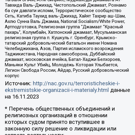
Тавхида Валь-Джихад, Чистопольский Джамаат, Рохнамо
ба суи давлати исломи, Террористическое сообщество
Сеть, Катиба Таухид валь-Джихад, Хайят Тахрир аш-Шам,
Ахлю Сунна Валь Джамаа, National Socialism/White Power,
Артподготовка, Религиозная группа “Джамаат “Красный
пахарь”, Колумбайн, Хатлонский джамаат, Мусульманская
религиозная группа п. Кушкуль г. Оренбург, Крымско-
татарский добровольческий батальон имени Номана
Челебиджихана, Азов, Партия исламского возрождения
Таджикистана, Народная самооборона, Дуббайский
джамаат, московская ячейка, Батал-Хаджи Белхороев,
Маньяки Культ Убийц, Молодёжь Которая Улыбается,
Легион Свобода России, Айдар, Русский добровольческий
корпус
Источник:
http://nac.gov.ru/terroristicheskie-i-
ekstremistskie-organizacii-i-materialy.html
данные
на
16.11.2023
* Перечень общественных объединений и
религиозных организаций в отношении
которых судом принято вступившее в
законную силу решение о ликвидации или