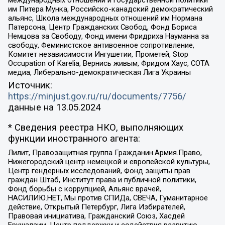
международных отношений и государственной политики
им Питера Мунка, Российско-канадский демократический
альянс, Школа международных отношений им Нормана
Патерсона, Центр Гражданских Свобод, Фонд Бориса
Немцова за Свободу, Фонд имени Фридриха Науманна за
свободу, Феминистское антивоенное сопротивление,
Комитет независимости Ингушетии, Прометей, Stop
Occupation of Karelia, Вернись живым, Фридом Хаус, СОТА
медиа, Либерально-демократическая Лига Украины
Источник:
https://minjust.gov.ru/ru/documents/7756/
данные на
13.05.2024
* Сведения реестра НКО, выполняющих
функции иностранного агента:
Лилит, Правозащитная группа Гражданин.Армия.Право,
Нижегородский центр немецкой и европейской культуры,
Центр гендерных исследований, Фонд защиты прав
граждан Штаб, Институт права и публичной политики,
Фонд борьбы с коррупцией, Альянс врачей,
НАСИЛИЮ.НЕТ, Мы против СПИДа, СВЕЧА, Гуманитарное
действие, Открытый Петербург, Лига Избирателей,
Правовая инициатива, Гражданский Союз, Хасдей
Ерушалаим, Центр поддержки и содействия развитию