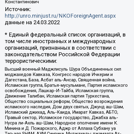
Константинович
Источник:
http://unro.minjust.ru/NKOForeignAgent.aspx
данные на
24.03.2022
* Единый федеральный список организаций, в
том числе иностранных и международных
организаций, признанных в соответствии с
законодательством Российской Федерации
террористическими:
Высший военный Маджлисуль Шура Объединенных сил
моджахедов Кавказа, Конгресс народов Ичкерии и
Дагестана, База, Асбат аль-Ансар, Священная война,
Исламская группа, Братья-мусульмане, Партия исламского
освобождения, Лашкар-И-Тайба, Исламская группа,
Движение Талибан, Исламская партия Туркестана,
Общество социальных реформ, Общество возрождения
исламского наследия, Дом двух святых, Джунд аш-Шам,
Исламский джихад, Аль-Каида, Имарат Кавказ, АБТО,
Правый сектор, Исламское государство, Джабха аль-
Нусра ли-Ахль аш-Шам, Народное ополчение имени К.
Минина и Д. Пожарского, Аджр от Аллаха Субхану уа
Тагьаля SHAM, АУМ Синрике, Муджахеды джамаата Ат-