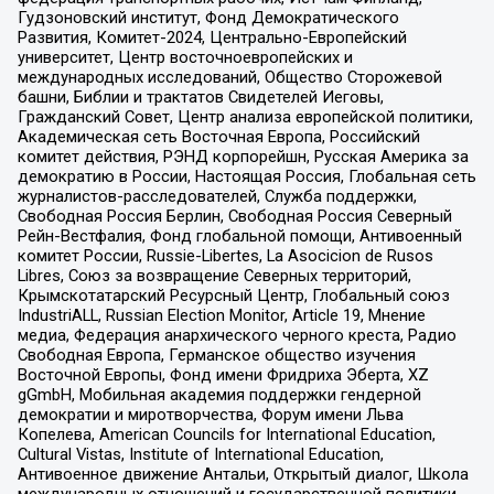
Гудзоновский институт, Фонд Демократического
Развития, Комитет-2024, Центрально-Европейский
университет, Центр восточноевропейских и
международных исследований, Общество Сторожевой
башни, Библии и трактатов Свидетелей Иеговы,
Гражданский Совет, Центр анализа европейской политики,
Академическая сеть Восточная Европа, Российский
комитет действия, РЭНД корпорейшн, Русская Америка за
демократию в России, Настоящая Россия, Глобальная сеть
журналистов-расследователей, Служба поддержки,
Свободная Россия Берлин, Свободная Россия Северный
Рейн-Вестфалия, Фонд глобальной помощи, Антивоенный
комитет России, Russie-Libertes, La Asocicion de Rusos
Libres, Союз за возвращение Северных территорий,
Крымскотатарский Ресурсный Центр, Глобальный союз
IndustriALL, Russian Election Monitor, Article 19, Мнение
медиа, Федерация анархического черного креста, Радио
Свободная Европа, Германское общество изучения
Восточной Европы, Фонд имени Фридриха Эберта, XZ
gGmbH, Мобильная академия поддержки гендерной
демократии и миротворчества, Форум имени Льва
Копелева, American Councils for International Education,
Cultural Vistas, Institute of International Education,
Антивоенное движение Антальи, Открытый диалог, Школа