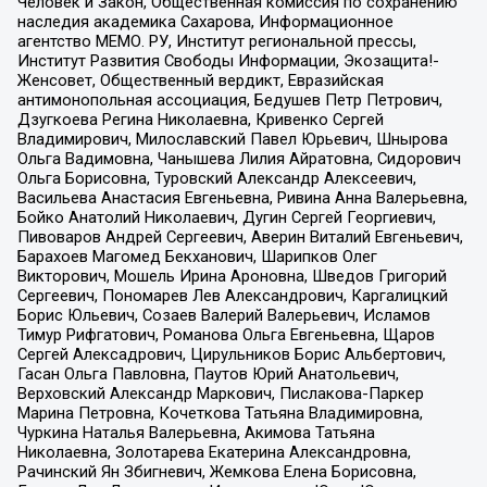
Человек и Закон, Общественная комиссия по сохранению
наследия академика Сахарова, Информационное
агентство МЕМО. РУ, Институт региональной прессы,
Институт Развития Свободы Информации, Экозащита!-
Женсовет, Общественный вердикт, Евразийская
антимонопольная ассоциация, Бедушев Петр Петрович,
Дзугкоева Регина Николаевна, Кривенко Сергей
Владимирович, Милославский Павел Юрьевич, Шнырова
Ольга Вадимовна, Чанышева Лилия Айратовна, Сидорович
Ольга Борисовна, Туровский Александр Алексеевич,
Васильева Анастасия Евгеньевна, Ривина Анна Валерьевна,
Бойко Анатолий Николаевич, Дугин Сергей Георгиевич,
Пивоваров Андрей Сергеевич, Аверин Виталий Евгеньевич,
Барахоев Магомед Бекханович, Шарипков Олег
Викторович, Мошель Ирина Ароновна, Шведов Григорий
Сергеевич, Пономарев Лев Александрович, Каргалицкий
Борис Юльевич, Созаев Валерий Валерьевич, Исламов
Тимур Рифгатович, Романова Ольга Евгеньевна, Щаров
Сергей Алексадрович, Цирульников Борис Альбертович,
Гасан Ольга Павловна, Паутов Юрий Анатольевич,
Верховский Александр Маркович, Пислакова-Паркер
Марина Петровна, Кочеткова Татьяна Владимировна,
Чуркина Наталья Валерьевна, Акимова Татьяна
Николаевна, Золотарева Екатерина Александровна,
Рачинский Ян Збигневич, Жемкова Елена Борисовна,