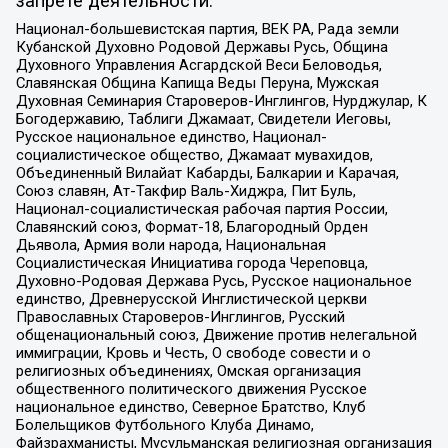
запрете деятельности:
Национал-большевистская партия, ВЕК РА, Рада земли
Кубанской Духовно Родовой Державы Русь, Община
Духовного Управления Асгардской Веси Беловодья,
Славянская Община Капища Веды Перуна, Мужская
Духовная Семинария Староверов-Инглингов, Нурджулар, К
Богодержавию, Таблиги Джамаат, Свидетели Иеговы,
Русское национальное единство, Национал-
социалистическое общество, Джамаат мувахидов,
Объединенный Вилайат Кабарды, Балкарии и Карачая,
Союз славян, Ат-Такфир Валь-Хиджра, Пит Буль,
Национал-социалистическая рабочая партия России,
Славянский союз, Формат-18, Благородный Орден
Дьявола, Армия воли народа, Национальная
Социалистическая Инициатива города Череповца,
Духовно-Родовая Держава Русь, Русское национальное
единство, Древнерусской Инглистической церкви
Православных Староверов-Инглингов, Русский
общенациональный союз, Движение против нелегальной
иммиграции, Кровь и Честь, О свободе совести и о
религиозных объединениях, Омская организация
общественного политического движения Русское
национальное единство, Северное Братство, Клуб
Болельщиков Футбольного Клуба Динамо,
Файзрахманисты, Мусульманская религиозная организация