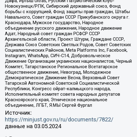
Дафа, Иртыш Ultras, Русский Патриотический клуб-
Новокузнецк/РПК, Сибирский державный союз, Фонд
борьбы с коррупцией, Фонд защиты прав граждан, Штабы
Навального, Совет граждан СССР Прикубанского округа г.
Краснодара, Мужское государство, Народное
объединение русского движения, Народное движение
Адат, Народный совет граждан РСФСР СССР
Архангельской области, Проект Штурм, Граждане СССР,
Держава Союз Советских Светлых Родов, Совет Советских
Социалистических Районов, Meta Platforms Inc, Facebook,
Instagram, WhatsApp, СИЧ-С14, Добровольческое
Движение Организации украинских националистов, Черный
Комитет, Татарстанское Региональное Всетатарское
общественное движение, Невоград, Молодежное
Демократическое Движение Весна, Верховный Совет
Татарской Автономной Советской Социалистической
Республики, Конгресс ойрат-калмыцкого народа,
Исполнительный комитет совета народных депутатов
Красноярского края, Этническое национальное
объединение, ЛГБТ, Я.МЫ Сергей Фургал
Источник:
https://minjust.gov.ru/ru/documents/7822/
данные на
03.05.2024