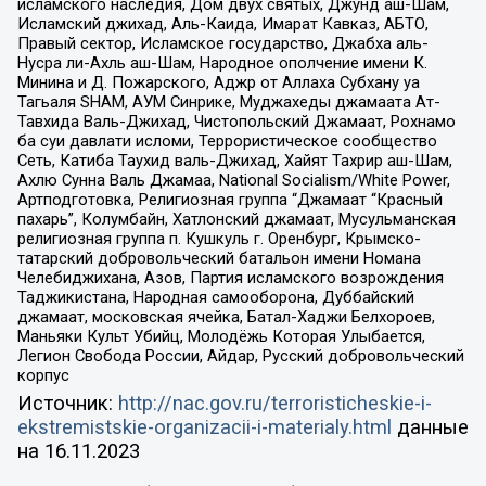
исламского наследия, Дом двух святых, Джунд аш-Шам,
Исламский джихад, Аль-Каида, Имарат Кавказ, АБТО,
Правый сектор, Исламское государство, Джабха аль-
Нусра ли-Ахль аш-Шам, Народное ополчение имени К.
Минина и Д. Пожарского, Аджр от Аллаха Субхану уа
Тагьаля SHAM, АУМ Синрике, Муджахеды джамаата Ат-
Тавхида Валь-Джихад, Чистопольский Джамаат, Рохнамо
ба суи давлати исломи, Террористическое сообщество
Сеть, Катиба Таухид валь-Джихад, Хайят Тахрир аш-Шам,
Ахлю Сунна Валь Джамаа, National Socialism/White Power,
Артподготовка, Религиозная группа “Джамаат “Красный
пахарь”, Колумбайн, Хатлонский джамаат, Мусульманская
религиозная группа п. Кушкуль г. Оренбург, Крымско-
татарский добровольческий батальон имени Номана
Челебиджихана, Азов, Партия исламского возрождения
Таджикистана, Народная самооборона, Дуббайский
джамаат, московская ячейка, Батал-Хаджи Белхороев,
Маньяки Культ Убийц, Молодёжь Которая Улыбается,
Легион Свобода России, Айдар, Русский добровольческий
корпус
Источник:
http://nac.gov.ru/terroristicheskie-i-
ekstremistskie-organizacii-i-materialy.html
данные
на
16.11.2023