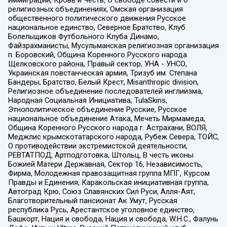
религиозных объединениях, Омская организация
общественного политического движения Русское
национальное единство, Северное Братство, Клуб
Болельщиков Футбольного Клуба Динамо,
Файзрахманисты, Мусульманская религиозная организация
п. Боровский, Община Коренного Русского народа
Щелковского района, Правый сектор, УНА - УНСО,
Украинская повстанческая армия, Тризуб им. Степана
Бандеры, Братство, Белый Крест, Misanthropic division,
Религиозное объединение последователей инглиизма,
Народная Социальная Инициатива, TulaSkins,
Этнополитическое объединение Русские, Русское
национальное объединение Атака, Мечеть Мирмамеда,
Община Коренного Русского народа г. Астрахани, ВОЛЯ,
Меджлис крымскотатарского народа, Рубеж Севера, ТОЙС,
О противодействии экстремистской деятельности,
РЕВТАТПОД, Артподготовка, Штольц, В честь иконы
Божией Матери Державная, Сектор 16, Независимость,
Фирма, Молодежная правозащитная группа МПГ, Курсом
Правды и Единения, Каракольская инициативная группа,
Автоград Крю, Союз Славянских Сил Руси, Алля-Аят,
Благотворительный пансионат Ак Умут, Русская
республика Русь, Арестантское уголовное единство,
Башкорт, Нация и свобода, Нация и свобода, W.H.С., Фалунь