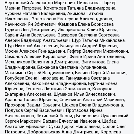
Верховский Александр Маркович, Пислакова-Паркер
Марина Петровна, Кочеткова Татьяна Владимировна,
Чуркина Наталья Валерьевна, Акимова Татьяна
Николаевна, Золотарева Екатерина Александровна,
Рачинский Ян Збигневич, Жемкова Елена Борисовна,
Гудков Лев Дмитриевич, Илларионова Юлия Юрьевна,
Саранг Анна Васильевна, Захарова Светлана Сергеевна,
Аверин Владимир Анатольевич, Щур Татьяна Михайловна,
Щур Николай Алексеевич, Блинушов Андрей Юрьевич,
Мосин Алексей Геннадьевич, Гефтер Валентин Михайлович,
Симонов Алексей Кириллович, Флиге Ирина Анатольевна,
Мельникова Валентина Дмитриевна, Вититинова Елена
Владимировна, Баженова Светлана Куприяновна,
Максимов Сергей Владимирович, Беляев Сергей Иванович,
Голубева Елена Николаевна, Ганнушкина Светлана
Алексеевна, Закс Елена Владимировна, Буртина Елена
Юрьевна, Гендель Людмила Залмановна, Кокорина
Екатерина Алексеевна, Шуманов Илья Вячеславович,
Арапова Галина Юрьевна, Свечников Анатолий Мариевич,
Прохоров Вадим Юрьевич, Шахова Елена Владимировна,
Подузов Сергей Васильевич, Протасова Ирина
Вячеславовна, Литинский Леонид Борисович, Лукашевский
Сергей Маркович, Бахмин Вячеслав Иванович, Шабад
Анатолий Ефимович, Сухих Дарья Николаевна, Орлов Олег
Петрович, Добровольская Анна Дмитриевна, Королева