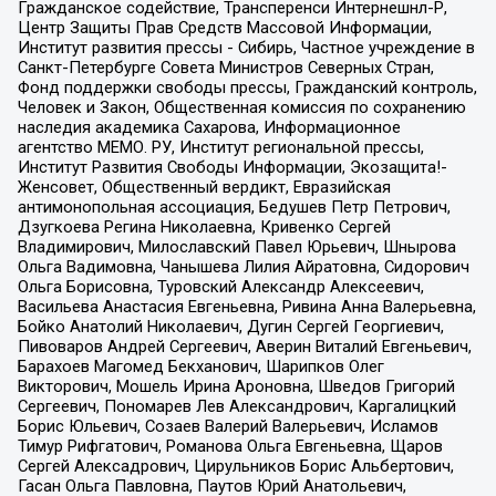
Гражданское содействие, Трансперенси Интернешнл-Р,
Центр Защиты Прав Средств Массовой Информации,
Институт развития прессы - Сибирь, Частное учреждение в
Санкт-Петербурге Совета Министров Северных Стран,
Фонд поддержки свободы прессы, Гражданский контроль,
Человек и Закон, Общественная комиссия по сохранению
наследия академика Сахарова, Информационное
агентство МЕМО. РУ, Институт региональной прессы,
Институт Развития Свободы Информации, Экозащита!-
Женсовет, Общественный вердикт, Евразийская
антимонопольная ассоциация, Бедушев Петр Петрович,
Дзугкоева Регина Николаевна, Кривенко Сергей
Владимирович, Милославский Павел Юрьевич, Шнырова
Ольга Вадимовна, Чанышева Лилия Айратовна, Сидорович
Ольга Борисовна, Туровский Александр Алексеевич,
Васильева Анастасия Евгеньевна, Ривина Анна Валерьевна,
Бойко Анатолий Николаевич, Дугин Сергей Георгиевич,
Пивоваров Андрей Сергеевич, Аверин Виталий Евгеньевич,
Барахоев Магомед Бекханович, Шарипков Олег
Викторович, Мошель Ирина Ароновна, Шведов Григорий
Сергеевич, Пономарев Лев Александрович, Каргалицкий
Борис Юльевич, Созаев Валерий Валерьевич, Исламов
Тимур Рифгатович, Романова Ольга Евгеньевна, Щаров
Сергей Алексадрович, Цирульников Борис Альбертович,
Гасан Ольга Павловна, Паутов Юрий Анатольевич,