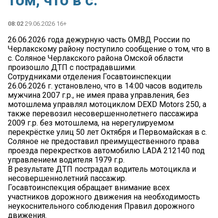
том, что в с.
08:02
29.06.2026 16+
26.06.2026 года дежурную часть ОМВД России по
Черлакскому району поступило сообщение о том, что в
с. Соляное Черлакского района Омской области
произошло ДТП с пострадавшими.
Сотрудниками отделения Госавтоинспекции
26.06.2026 г. установлено, что в 14:00 часов водитель
мужчина 2007 г.р., не имея права управления, без
мотошлема управлял мотоциклом DEXD Motors 250, а
также перевозил несовершеннолетнего пассажира
2009 г.р. без мотошлема, на нерегулируемом
перекрёстке улиц 50 лет Октября и Первомайская в с.
Соляное не предоставил преимущественного права
проезда перекрестков автомобилю LADA 212140 под
управлением водителя 1979 г.р.
В результате ДТП пострадал водитель мотоцикла и
несовершеннолетний пассажир.
Госавтоинспекция обращает внимание всех
участников дорожного движения на необходимость
неукоснительного соблюдения Правил дорожного
движения.