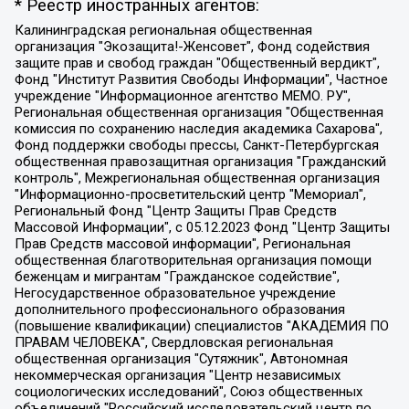
* Реестр иностранных агентов:
Калининградская региональная общественная организация "Экозащита!-Женсовет", Фонд содействия защите прав и свобод граждан "Общественный вердикт", Фонд "Институт Развития Свободы Информации", Частное учреждение "Информационное агентство МЕМО. РУ", Региональная общественная организация "Общественная комиссия по сохранению наследия академика Сахарова", Фонд поддержки свободы прессы, Санкт-Петербургская общественная правозащитная организация "Гражданский контроль", Межрегиональная общественная организация "Информационно-просветительский центр "Мемориал", Региональный Фонд "Центр Защиты Прав Средств Массовой Информации", с 05.12.2023 Фонд "Центр Защиты Прав Средств массовой информации", Региональная общественная благотворительная организация помощи беженцам и мигрантам "Гражданское содействие", Негосударственное образовательное учреждение дополнительного профессионального образования (повышение квалификации) специалистов "АКАДЕМИЯ ПО ПРАВАМ ЧЕЛОВЕКА", Свердловская региональная общественная организация "Сутяжник", Автономная некоммерческая организация "Центр независимых социологических исследований", Союз общественных объединений "Российский исследовательский центр по правам человека", Региональное общественное учреждение научно-информационный центр "МЕМОРИАЛ", Некоммерческая организация "Фонд защиты гласности", Автономная некоммерческая организация "Институт прав человека", Городская общественная организация "Екатеринбургское общество "МЕМОРИАЛ", Городская общественная организация "Рязанское историко-просветительское и правозащитное общество "Мемориал" (Рязанский Мемориал), Челябинский региональный орган общественной самодеятельности – женское общественное объединение "Женщины Евразии", Челябинский региональный орган общественной самодеятельности "Уральская правозащитная группа", Фонд содействия защите здоровья и социальной справедливости имени Андрея Рылькова, Автономная Некоммерческая Организация "Аналитический Центр Юрия Левады", Автономная некоммерческая организация социальной поддержки населения "Проект Апрель", Региональная общественная организация помощи женщинам и детям, находящимся в кризисной ситуации "Информационно-методический центр "Анна", Фонд содействия развитию массовых коммуникаций и правовому просвещению "Так-так-Так", Фонд содействия устойчивому развитию "Серебряная тайга", Свердловский региональный общественный фонд социальных проектов "Новое время", "Idel.Реалии", Кавказ.Реалии, Крым.Реалии, Телеканал Настоящее Время, Татаро-башкирская служба Радио Свобода (Azatliq Radiosi), Радио Свободная Европа/Радио Свобода (PCE/PC), "Сибирь.Реалии", "Фактограф", Благотворительный фонд помощи осужденным и их семьям, Автономная некоммерческая организация "Институт глобализации и социальных движений", Фонд "В защиту прав заключенных", Частное учреждение "Центр поддержки и содействия развитию средств массовой информации", Пензенский региональный общественный благотворительный фонд "Гражданский союз", "Север.Реалии", Некоммерческая организация Фонд "Правовая инициатива", Общество с ограниченной ответственностью "Радио Свободная Европа/Радио Свобода", Чешское информационное агентство "MEDIUM-ORIENT", Красноярская региональная общественная организация "Мы против СПИДа", Камалягин Денис Николаевич, Маркелов Сергей Евгеньевич, Пономарев Лев Александрович, Савицкая Людмила Алексеевна, Автономная некоммерческая организация "Центр по работе с проблемой насилия "НАСИЛИЮ.НЕТ", Межрегиональный профессиональный союз работников здравоохранения "Альянс врачей", Юридическое лицо, зарегистрированное в Латвийской Республике, SIA "Medusa Project" (регистрационный номер 40103797863, дата регистрации 10.06.2014), Некоммерческая организация "Фонд по борьбе с коррупцией", Автономная некоммерческая организация "Институт права и публичной политики", Баданин Роман Сергеевич, Гликин Максим Александрович, Железнова Мария Михайловна, Лукьянова Юлия Сергеевна, Маетная Елизавета Витальевна, Маняхин Петр Борисович, Чуракова Ольга Владимировна, Ярош Юлия Петровна, Юридическое лицо "The Insider SIA", зарегистрированное в Риге, Латвийская Республика (дата регистрации 26.06.2015), являющееся администратором доменного имени интернет-издания "The Insider SIA", https://theins.ru, Постернак Алексей Евгеньевич, Рубин Михаил Аркадьевич, Анин Роман Александрович, Юридическое лицо Istories fonds, зарегистрированное в Латвийской Республике (регистрационный номер 50008295751, дата регистрации 24.02.2020), Великовский Дмитрий Александрович, Долинина Ирина Николаевна, Мароховская Алеся Алексеевна, Шлейнов Роман Юрьевич, Шмагун Олеся Валентиновна, Общество с ограниченной ответственностью "Альтаир 2021", Общество с ограниченной ответственностью "Вега 2021", Общество с ограниченной ответственностью "Главный редактор 2021", Общество с ограниченной ответственностью "Ромашки монолит", Важенков Артем Валерьевич, Ивановская областная общественная организация "Центр гендерных исследований", Гурман Юрий Альбертович, Медиапроект "ОВД-Инфо", Егоров Владимир Владимирович, Жилинский Владимир Александрович, Общество с ограниченной ответственностью "ЗП", Иванова София Юрьевна, Карезина Инна Павловна, Кильтау Екатерина Викторовна, Петров Алексей Викторович, Пискунов Сергей Евгеньевич, Смирнов Сергей Сергеевич, Тихонов Михаил Сергеевич, Общество с ограниченной ответственностью "ЖУРНАЛИСТ-ИНОСТРАННЫЙ АГЕНТ", Арапова Галина Юрьевна, Вольтская Татьяна Анатольевна, Американская компания "Mason G.E.S. Anonymous Foundation" (США), являющаяся владельцем интернет-издания https://mnews.world/, Компания "Stichting Bellingcat", зарегистрированная в Нидерландах (дата регистрации 11.07.2018), Захаров Андрей Вячеславович, Клепиковская Екатерина Дмитриевна, Общество с ограниченной ответственностью "МЕМО", Перл Роман Александрович, Симонов Евгений Алексеевич, Соловьева Елена Анатольевна, Сотников Даниил Владимирович, Сурначева Елизавета Дмитриевна, Автономная некоммерческая организация по защите прав человека и информированию населения "Якутия – Наше Мнение", Общество с ограниченной ответственностью "Москоу диджитал медиа", с 26.01.2023 Общество с ограниченной ответственностью "Чайка Белые сады", Ветошкина Валерия Валерьевна, Заговора Максим Александрович, Межрегиональное общественное движение "Российская ЛГБТ - сеть", Оленичев Максим Владимирович, Павлов Иван Юрьевич, Скворцова Елена Сергеевна, Общество с ограниченной ответственностью "Как бы инагент", Кочетков Игорь Викторович, Общество с ограниченной ответственностью "Честные выборы", Еланчик Олег Александрович, Общество с ограниченной ответственностью "Нобелевский призыв", Гималова Регина Эмилевна, Григорьев Андрей Валерьевич, Григорьева Алина Александровна, Ассоциация по содействию защите прав призывников, альтернативнослужащих и военнослужащих "Правозащитная группа "Гражданин.Армия.Право", Хисамова Регина Фаритовна, Автономная некоммерческая организация по реализации социально-правовых программ "Лилит", Дальневосточное общественное движение "Маяк", Санкт-Петербургская ЛГБТ-инициативная группа "Выход", Инициативная группа ЛГБТ+ "Реверс", Алексеев Андрей Викторович, Бекбулатова Таисия Львовна, Беляев Иван Михайлович, Владыкина Елена Сергеевна, Гельман Марат Александрович, Никульшина Вероника Юрьевна, Толоконникова Надежда Андреевна, Шендерович Виктор Анатольевич, Общество с ограниченной ответственностью "Данное сообщение", Общество с ограниченной ответственностью Издательский дом "Новая глава", Айнбиндер Александра Александровна, Московский комьюнити-центр для ЛГБТ+инициатив, Благотворительный фонд развития филантропии, Deutsche Welle (Германия, Kurt-Schumacher-Strasse 3, 53113 Bonn), Борзунова Мария Михайловна, Воробьев Виктор Викторович, Голубева Анна Львовна, Константинова Алла Михайловна, Малкова Ирина Владимировна, Мурадов Мурад Абдулгалимович, Осетинская Елизавета Николаевна, Понасенков Евгений Николаевич, Ганапольский Матвей Юрьевич, Киселев Евгений Алексеевич, Борухович Ирина Григорьевна, Дремин Иван Тимофеевич, Дубровский Дмитрий Викторович, Красноярская региональная общественная организация поддержки и развития альтернативных образовательных технологий и межкультурных коммуникаций "ИНТЕРРА", Маяковская Екатерина Алексеевна, Фейгин Марк Захарович, Филимонов Андрей Викторович, Дзугкоева Регина Николаевна, Доброхотов Роман Александрович, Дудь Юрий Александрович, Елкин Сергей Владимирович, Кругликов Кирилл Игоревич, Сабунаева Мария Леонидовна, Семенов Алексей Владимирович, Шаинян Карен Багратович, Шульман Екатерина Михайловна, Асафьев Артур Валерьевич, Вахштайн Виктор Семенович, Венедиктов Алексей Алексеевич, Лушникова Екатерина Евгеньевна, Волков Леонид Михайлович, Невзоров Александр Глебович, Пархоменко Сергей Борисович, Сироткин Ярослав Николаевич, Кара-Мурза Владимир Владимирович, Баранова Наталья Владимировна, Гозман Леонид Яковлевич, Кагарлицкий Борис Юльевич, Климарев Михаил Валерьевич, Милов Владимир Станиславович, Автономная некоммерческая организация Краснодарский центр современного искусства "Типография", Моргенштерн Алишер Тагирович, Соболь Любовь Эдуардовна, Общество с ограниченной ответственностью "ЛИЗА НОРМ", Каспаров Гарри Кимович, Ходорковский Михаил Борисович, Общество с ограниченной ответственностью "Апрельские тезисы", Данилович Ирина Брониславовна, Кашин Олег Владимирович, Петров Николай Владимирович, Пивоваров Алексей Владимирович, Соколов Михаил Владимирович, Цветкова Юлия Владимировна, Чичваркин Евгений Александрович, Комитет против пыток/Команда против пыток, Общество с ограниченной ответственностью "Первый научный", Общество с ограниченной ответственностью "Вертолет и ко", Белоцерковская Вероника Борисовна, Кац Максим Евгеньевич, Лазарева Татьяна Юрьевна, Шаведдинов Руслан Табризович, Яшин Илья Валерьевич, Общество с ограниченной ответственностью "Иноагент ААВ", Алешковский Дмитрий Петрович, Альбац Евгения Марковна, Быков Дмитрий Львович, Галямина Юлия Евгеньевна, Лойко Сергей Леонидович, Мартынов Кирилл Константинович, Медведев Сергей Александрович, Крашенинников Федор Геннадиевич, Гордеева Катерина Вл