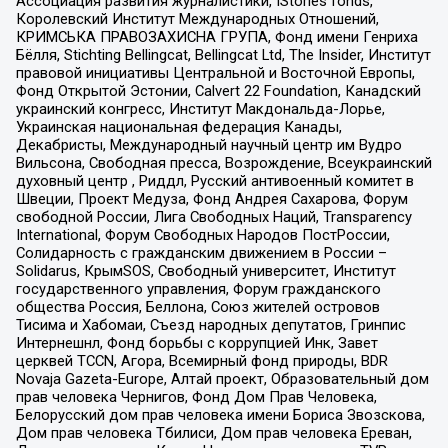
Ассоциация развития журналистики, IStories fonds,
Королевский Институт Международных Отношений,
КРИМСЬКА ПРАВОЗАХИСНА ГРУПА, Фонд имени Генриха
Бёлля, Stichting Bellingcat, Bellingcat Ltd, The Insider, Институт
правовой инициативы Центральной и Восточной Европы,
Фонд Открытой Эстонии, Calvert 22 Foundation, Канадский
украинский конгресс, Институт Макдональда-Лорье,
Украинская национальная федерация Канады,
Декабристы, Международный научный центр им Вудро
Вильсона, Свободная пресса, Возрождение, Всеукраинский
духовный центр , Риддл, Русский антивоенный комитет в
Швеции, Проект Медуза, Фонд Андрея Сахарова, Форум
свободной России, Лига Свободных Наций, Transparеncy
International, Форум Свободных Народов ПостРоссии,
Солидарность с гражданским движением в России –
Solidarus, КрымSOS, Свободный университет, Институт
государственного управления, Форум гражданского
общества Россия, Беллона, Союз жителей островов
Тисима и Хабомаи, Съезд народных депутатов, Гринпис
Интернешнл, Фонд борьбы с коррупцией Инк, Завет
церквей TCCN, Агора, Всемирный фонд природы, BDR
Novaja Gazeta-Europe, Алтай проект, Образовательный дом
прав человека Чернигов, Фонд Дом Прав Человека,
Белорусский дом прав человека имени Бориса Звозскова,
Дом прав человека Тбилиси, Дом прав человека Ереван,