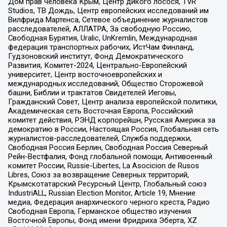
Дом прав человека Крым, Центр дикого лосося, TVR
Studios, ТВ Дождь, Центр европейских исследований им
Вилфрида Мартенса, Сетевое объединение журналистов
расследователей, АЛЛАТРА, За свободную Россию,
Свободная Бурятия, Uralic, UnKremlin, Международная
федерация транспортных рабочих, ИстЧам Финланд,
Гудзоновский институт, Фонд Демократического
Развития, Комитет-2024, Центрально-Европейский
университет, Центр восточноевропейских и
международных исследований, Общество Сторожевой
башни, Библии и трактатов Свидетелей Иеговы,
Гражданский Совет, Центр анализа европейской политики,
Академическая сеть Восточная Европа, Российский
комитет действия, РЭНД корпорейшн, Русская Америка за
демократию в России, Настоящая Россия, Глобальная сеть
журналистов-расследователей, Служба поддержки,
Свободная Россия Берлин, Свободная Россия Северный
Рейн-Вестфалия, Фонд глобальной помощи, Антивоенный
комитет России, Russie-Libertes, La Asocicion de Rusos
Libres, Союз за возвращение Северных территорий,
Крымскотатарский Ресурсный Центр, Глобальный союз
IndustriALL, Russian Election Monitor, Article 19, Мнение
медиа, Федерация анархического черного креста, Радио
Свободная Европа, Германское общество изучения
Восточной Европы, Фонд имени Фридриха Эберта, XZ