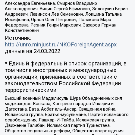
Александра Евгеньевна, Смирнов Владимир
Александрович, Вицин Сергей Ефимович, Золотухин Борис
Андреевич, Левинсон Лев Семенович, Локшина Татьяна
Иосифовна, Орлов Олег Петрович, Полякова Мара
Федоровна, Резник Генри Маркович, Захаров Герман
Константинович
Источник:
http://unro.minjust.ru/NKOForeignAgent.aspx
данные на
24.03.2022
* Единый федеральный список организаций, в
том числе иностранных и международных
организаций, признанных в соответствии с
законодательством Российской Федерации
террористическими:
Высший военный Маджлисуль Шура Объединенных сил
моджахедов Кавказа, Конгресс народов Ичкерии и
Дагестана, База, Асбат аль-Ансар, Священная война,
Исламская группа, Братья-мусульмане, Партия исламского
освобождения, Лашкар-И-Тайба, Исламская группа,
Движение Талибан, Исламская партия Туркестана,
Общество социальных реформ, Общество возрождения