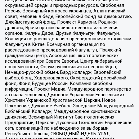
окружающей среды и природных ресурсов, Свободная
Россия, Всемирный конгресс украинцев, Атлантический
совет, Человек в беде, Европейский фонд за демократию,
Джеймстаунский фонд, Прожект Хармони, Родники
дракона, Врачи против насильственного извлечения
органов, Фалунь Дафа, Друзья Фалуньгун, Фалуньгун,
Коалиция по расследованию преследования в отношении
Фалуньгун в Китае, Всемирная организация по
расследованию преследований Фалуньгун, Пражский
гражданский центр, Ассоциация школ политических
исследований при Совете Европы, Центр либеральной
современности, Форум русскоязычных европейцев,
Немецко-русский обмен, Бард колледж, Европейский
выбор, Фонд Ходорковского, Оксфордский российский
фонд, Фонд Будущее России, Компания свободы
информации, Проект Медиа, Международное партнерство
за права человека, Духовное Управление Евангельских
Христиан Украинской Христианской Церкви, Новое
Поколение, Духовное Учебное Заведение Международный
Библейский Колледж, Международное христианское
движение, Всемирный Институт Саентологических
Предприятий, Церковь Духовной Технологии, Европейская
сеть организаций по наблюдению за выборами,
Республика Польша, СВОБОДНЫЙ ИДЕЛЬ-УРАЛ,