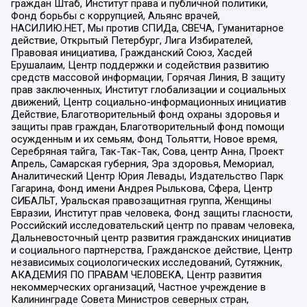
граждан Штаб, Институт права и публичной политики,
Фонд борьбы с коррупцией, Альянс врачей,
НАСИЛИЮ.НЕТ, Мы против СПИДа, СВЕЧА, Гуманитарное
действие, Открытый Петербург, Лига Избирателей,
Правовая инициатива, Гражданский Союз, Хасдей
Ерушалаим, Центр поддержки и содействия развитию
средств массовой информации, Горячая Линия, В защиту
прав заключенных, Институт глобализации и социальных
движений, Центр социально-информационных инициатив
Действие, Благотворительный фонд охраны здоровья и
защиты прав граждан, Благотворительный фонд помощи
осужденным и их семьям, Фонд Тольятти, Новое время,
Серебряная тайга, Так-Так-Так, Сова, центр Анна, Проект
Апрель, Самарская губерния, Эра здоровья, Мемориал,
Аналитический Центр Юрия Левады, Издательство Парк
Гагарина, Фонд имени Андрея Рылькова, Сфера, Центр
СИБАЛЬТ, Уральская правозащитная группа, Женщины
Евразии, Институт прав человека, Фонд защиты гласности,
Российский исследовательский центр по правам человека,
Дальневосточный центр развития гражданских инициатив
и социального партнерства, Гражданское действие, Центр
независимых социологических исследований, Сутяжник,
АКАДЕМИЯ ПО ПРАВАМ ЧЕЛОВЕКА, Центр развития
некоммерческих организаций, Частное учреждение в
Калининграде Совета Министров северных стран,