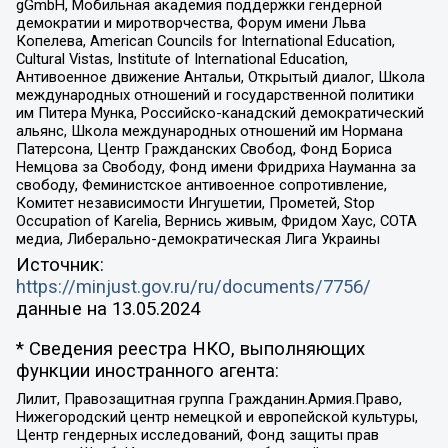
gGmbH, Мобильная академия поддержки гендерной
демократии и миротворчества, Форум имени Льва
Копелева, American Councils for International Education,
Cultural Vistas, Institute of International Education,
Антивоенное движение Антальи, Открытый диалог, Школа
международных отношений и государственной политики
им Питера Мунка, Российско-канадский демократический
альянс, Школа международных отношений им Нормана
Патерсона, Центр Гражданских Свобод, Фонд Бориса
Немцова за Свободу, Фонд имени Фридриха Науманна за
свободу, Феминистское антивоенное сопротивление,
Комитет независимости Ингушетии, Прометей, Stop
Occupation of Karelia, Вернись живым, Фридом Хаус, СОТА
медиа, Либерально-демократическая Лига Украины
Источник:
https://minjust.gov.ru/ru/documents/7756/
данные на
13.05.2024
* Сведения реестра НКО, выполняющих
функции иностранного агента:
Лилит, Правозащитная группа Гражданин.Армия.Право,
Нижегородский центр немецкой и европейской культуры,
Центр гендерных исследований, Фонд защиты прав