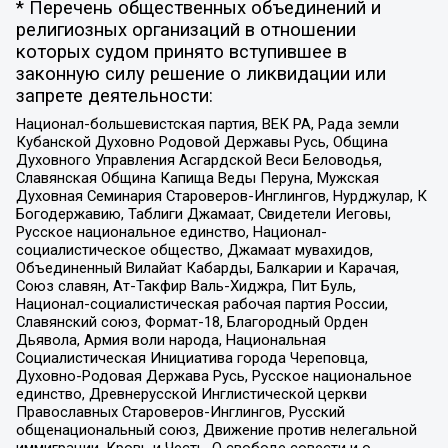
* Перечень общественных объединений и
религиозных организаций в отношении
которых судом принято вступившее в
законную силу решение о ликвидации или
запрете деятельности:
Национал-большевистская партия, ВЕК РА, Рада земли
Кубанской Духовно Родовой Державы Русь, Община
Духовного Управления Асгардской Веси Беловодья,
Славянская Община Капища Веды Перуна, Мужская
Духовная Семинария Староверов-Инглингов, Нурджулар, К
Богодержавию, Таблиги Джамаат, Свидетели Иеговы,
Русское национальное единство, Национал-
социалистическое общество, Джамаат мувахидов,
Объединенный Вилайат Кабарды, Балкарии и Карачая,
Союз славян, Ат-Такфир Валь-Хиджра, Пит Буль,
Национал-социалистическая рабочая партия России,
Славянский союз, Формат-18, Благородный Орден
Дьявола, Армия воли народа, Национальная
Социалистическая Инициатива города Череповца,
Духовно-Родовая Держава Русь, Русское национальное
единство, Древнерусской Инглистической церкви
Православных Староверов-Инглингов, Русский
общенациональный союз, Движение против нелегальной
иммиграции, Кровь и Честь, О свободе совести и о