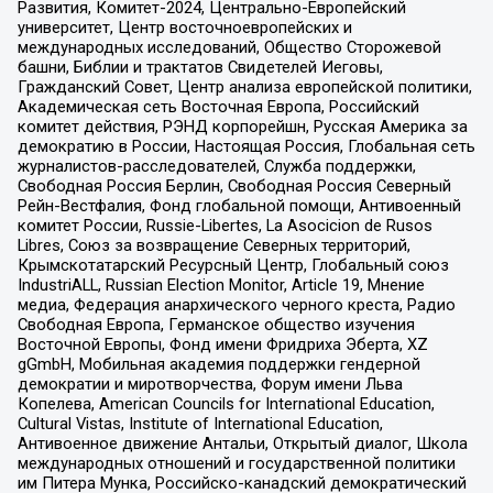
Развития, Комитет-2024, Центрально-Европейский
университет, Центр восточноевропейских и
международных исследований, Общество Сторожевой
башни, Библии и трактатов Свидетелей Иеговы,
Гражданский Совет, Центр анализа европейской политики,
Академическая сеть Восточная Европа, Российский
комитет действия, РЭНД корпорейшн, Русская Америка за
демократию в России, Настоящая Россия, Глобальная сеть
журналистов-расследователей, Служба поддержки,
Свободная Россия Берлин, Свободная Россия Северный
Рейн-Вестфалия, Фонд глобальной помощи, Антивоенный
комитет России, Russie-Libertes, La Asocicion de Rusos
Libres, Союз за возвращение Северных территорий,
Крымскотатарский Ресурсный Центр, Глобальный союз
IndustriALL, Russian Election Monitor, Article 19, Мнение
медиа, Федерация анархического черного креста, Радио
Свободная Европа, Германское общество изучения
Восточной Европы, Фонд имени Фридриха Эберта, XZ
gGmbH, Мобильная академия поддержки гендерной
демократии и миротворчества, Форум имени Льва
Копелева, American Councils for International Education,
Cultural Vistas, Institute of International Education,
Антивоенное движение Антальи, Открытый диалог, Школа
международных отношений и государственной политики
им Питера Мунка, Российско-канадский демократический