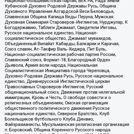
Национал-большевистская партия, ВЕК РА, Рада земли
Кубанской Духовно Родовой Державы Русь, Община
Духовного Управления Асгардской Веси Беловодья,
Славянская Община Капища Веды Перуна, Мужская
Духовная Семинария Староверов-Инглингов, Нурджулар, К
Богодержавию, Таблиги Джамаат, Свидетели Иеговы,
Русское национальное единство, Национал-
социалистическое общество, Джамаат мувахидов,
Объединенный Вилайат Кабарды, Балкарии и Карачая,
Союз славян, Ат-Такфир Валь-Хиджра, Пит Буль,
Национал-социалистическая рабочая партия России,
Славянский союз, Формат-18, Благородный Орден
Дьявола, Армия воли народа, Национальная
Социалистическая Инициатива города Череповца,
Духовно-Родовая Держава Русь, Русское национальное
единство, Древнерусской Инглистической церкви
Православных Староверов-Инглингов, Русский
общенациональный союз, Движение против нелегальной
иммиграции, Кровь и Честь, О свободе совести и о
религиозных объединениях, Омская организация
общественного политического движения Русское
национальное единство, Северное Братство, Клуб
Болельщиков Футбольного Клуба Динамо,
Файзрахманисты, Мусульманская религиозная организация
п. Боровский, Община Коренного Русского народа