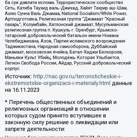
ба суи давлати исломи, Террористическое сообщество
Сеть, Катиба Таухид валь-Джихад, Хайят Тахрир аш-Шам,
Ахлю Сунна Валь Джамаа, National Socialism/White Power,
Артподготовка, Религиозная группа “Джамаат “Красный
пахарь”, Колумбайн, Хатлонский джамаат, Мусульманская
религиозная группа п. Кушкуль г. Оренбург, Крымско-
татарский добровольческий батальон имени Номана
Челебиджихана, Азов, Партия исламского возрождения
Таджикистана, Народная самооборона, Дуббайский
джамаат, московская ячейка, Батал-Хаджи Белхороев,
Маньяки Культ Убийц, Молодёжь Которая Улыбается,
Легион Свобода России, Айдар, Русский добровольческий
корпус
Источник:
http://nac.gov.ru/terroristicheskie-i-
ekstremistskie-organizacii-i-materialy.html
данные
на
16.11.2023
* Перечень общественных объединений и
религиозных организаций в отношении
которых судом принято вступившее в
законную силу решение о ликвидации или
запрете деятельности: