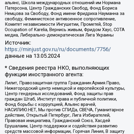
альянс, Школа международных отношений им Нормана
Патерсона, Центр Гражданских Свобод, Фонд Бориса
Немцова за Свободу, Фонд имени Фридриха Науманна за
свободу, Феминистское антивоенное сопротивление,
Комитет независимости Ингушетии, Прометей, Stop
Occupation of Karelia, Вернись живым, Фридом Хаус, СОТА
медиа, Либерально-демократическая Лига Украины
Источник:
https://minjust.gov.ru/ru/documents/7756/
данные на
13.05.2024
* Сведения реестра НКО, выполняющих
функции иностранного агента:
Лилит, Правозащитная группа Гражданин.Армия.Право,
Нижегородский центр немецкой и европейской культуры,
Центр гендерных исследований, Фонд защиты прав
граждан Штаб, Институт права и публичной политики,
Фонд борьбы с коррупцией, Альянс врачей,
НАСИЛИЮ.НЕТ, Мы против СПИДа, СВЕЧА, Гуманитарное
действие, Открытый Петербург, Лига Избирателей,
Правовая инициатива, Гражданский Союз, Хасдей
Ерушалаим, Центр поддержки и содействия развитию
средств массовой информации, Горячая Линия, В защиту