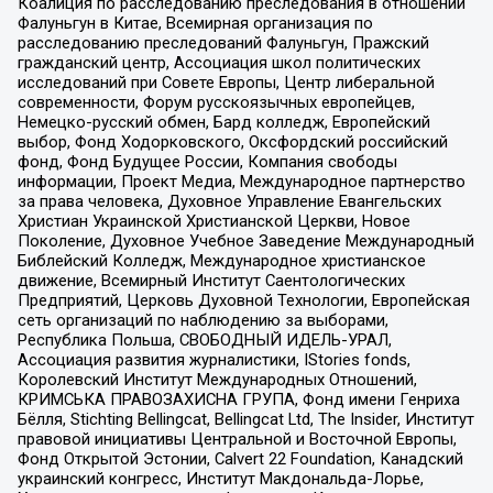
Коалиция по расследованию преследования в отношении
Фалуньгун в Китае, Всемирная организация по
расследованию преследований Фалуньгун, Пражский
гражданский центр, Ассоциация школ политических
исследований при Совете Европы, Центр либеральной
современности, Форум русскоязычных европейцев,
Немецко-русский обмен, Бард колледж, Европейский
выбор, Фонд Ходорковского, Оксфордский российский
фонд, Фонд Будущее России, Компания свободы
информации, Проект Медиа, Международное партнерство
за права человека, Духовное Управление Евангельских
Христиан Украинской Христианской Церкви, Новое
Поколение, Духовное Учебное Заведение Международный
Библейский Колледж, Международное христианское
движение, Всемирный Институт Саентологических
Предприятий, Церковь Духовной Технологии, Европейская
сеть организаций по наблюдению за выборами,
Республика Польша, СВОБОДНЫЙ ИДЕЛЬ-УРАЛ,
Ассоциация развития журналистики, IStories fonds,
Королевский Институт Международных Отношений,
КРИМСЬКА ПРАВОЗАХИСНА ГРУПА, Фонд имени Генриха
Бёлля, Stichting Bellingcat, Bellingcat Ltd, The Insider, Институт
правовой инициативы Центральной и Восточной Европы,
Фонд Открытой Эстонии, Calvert 22 Foundation, Канадский
украинский конгресс, Институт Макдональда-Лорье,