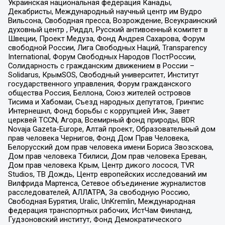
Украинская национальная федерация Канады,
Декабристы, Международный научный центр им Вудро
Вильсона, Свободная пресса, Возрождение, Всеукраинский
духовный центр , Риддл, Русский антивоенный комитет в
Швеции, Проект Медуза, Фонд Андрея Сахарова, Форум
свободной России, Лига Свободных Наций, Transparеncy
International, Форум Свободных Народов ПостРоссии,
Солидарность с гражданским движением в России –
Solidarus, КрымSOS, Свободный университет, Институт
государственного управления, Форум гражданского
общества Россия, Беллона, Союз жителей островов
Тисима и Хабомаи, Съезд народных депутатов, Гринпис
Интернешнл, Фонд борьбы с коррупцией Инк, Завет
церквей TCCN, Агора, Всемирный фонд природы, BDR
Novaja Gazeta-Europe, Алтай проект, Образовательный дом
прав человека Чернигов, Фонд Дом Прав Человека,
Белорусский дом прав человека имени Бориса Звозскова,
Дом прав человека Тбилиси, Дом прав человека Ереван,
Дом прав человека Крым, Центр дикого лосося, TVR
Studios, ТВ Дождь, Центр европейских исследований им
Вилфрида Мартенса, Сетевое объединение журналистов
расследователей, АЛЛАТРА, За свободную Россию,
Свободная Бурятия, Uralic, UnKremlin, Международная
федерация транспортных рабочих, ИстЧам Финланд,
Гудзоновский институт, Фонд Демократического