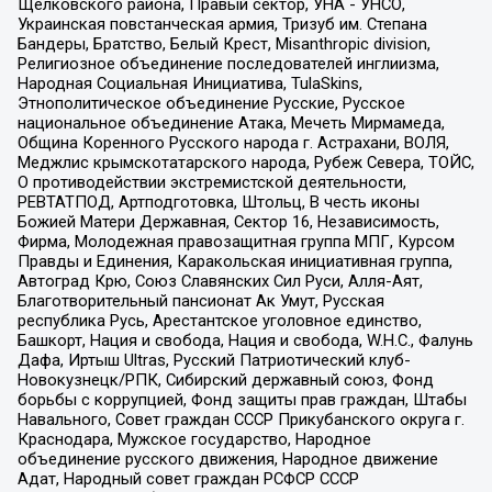
Щелковского района, Правый сектор, УНА - УНСО,
Украинская повстанческая армия, Тризуб им. Степана
Бандеры, Братство, Белый Крест, Misanthropic division,
Религиозное объединение последователей инглиизма,
Народная Социальная Инициатива, TulaSkins,
Этнополитическое объединение Русские, Русское
национальное объединение Атака, Мечеть Мирмамеда,
Община Коренного Русского народа г. Астрахани, ВОЛЯ,
Меджлис крымскотатарского народа, Рубеж Севера, ТОЙС,
О противодействии экстремистской деятельности,
РЕВТАТПОД, Артподготовка, Штольц, В честь иконы
Божией Матери Державная, Сектор 16, Независимость,
Фирма, Молодежная правозащитная группа МПГ, Курсом
Правды и Единения, Каракольская инициативная группа,
Автоград Крю, Союз Славянских Сил Руси, Алля-Аят,
Благотворительный пансионат Ак Умут, Русская
республика Русь, Арестантское уголовное единство,
Башкорт, Нация и свобода, Нация и свобода, W.H.С., Фалунь
Дафа, Иртыш Ultras, Русский Патриотический клуб-
Новокузнецк/РПК, Сибирский державный союз, Фонд
борьбы с коррупцией, Фонд защиты прав граждан, Штабы
Навального, Совет граждан СССР Прикубанского округа г.
Краснодара, Мужское государство, Народное
объединение русского движения, Народное движение
Адат, Народный совет граждан РСФСР СССР