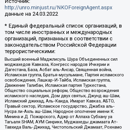
Источник:
http://unro.minjust.ru/NKOForeignAgent.aspx
данные на
24.03.2022
* Единый федеральный список организаций, в
том числе иностранных и международных
организаций, признанных в соответствии с
законодательством Российской Федерации
террористическими:
Высший военный Маджлисуль Шура Объединенных сил
моджахедов Кавказа, Конгресс народов Ичкерии и
Дагестана, База, Асбат аль-Ансар, Священная война,
Исламская группа, Братья-мусульмане, Партия исламского
освобождения, Лашкар-И-Тайба, Исламская группа,
Движение Талибан, Исламская партия Туркестана,
Общество социальных реформ, Общество возрождения
исламского наследия, Дом двух святых, Джунд аш-Шам,
Исламский джихад, Аль-Каида, Имарат Кавказ, АБТО,
Правый сектор, Исламское государство, Джабха аль-
Нусра ли-Ахль аш-Шам, Народное ополчение имени К.
Минина и Д. Пожарского, Аджр от Аллаха Субхану уа
Тагьаля SHAM, АУМ Синрике, Муджахеды джамаата Ат-
Тавхида Валь-Джихад, Чистопольский Джамаат, Рохнамо