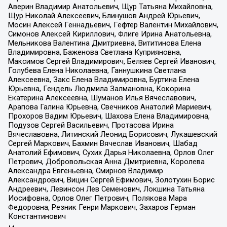
Аверин Владимир Анатольевич, Щур Татьяна Михайловна,
Щур Николай Алексеевич, Блинушов Андрей Юрьевич,
Мосин Алексей Геннадьевич, Гефтер Валентин Михайлович,
Симонов Алексей Кириллович, Флиге Ирина Анатольевна,
Мельникова Валентина Дмитриевна, Вититинова Елена
Владимировна, Баженова Светлана Куприяновна,
Максимов Сергей Владимирович, Беляев Сергей Иванович,
Голубева Елена Николаевна, Ганнушкина Светлана
Алексеевна, Закс Елена Владимировна, Буртина Елена
Юрьевна, Гендель Людмила Залмановна, Кокорина
Екатерина Алексеевна, Шуманов Илья Вячеславович,
Арапова Галина Юрьевна, Свечников Анатолий Мариевич,
Прохоров Вадим Юрьевич, Шахова Елена Владимировна,
Подузов Сергей Васильевич, Протасова Ирина
Вячеславовна, Литинский Леонид Борисович, Лукашевский
Сергей Маркович, Бахмин Вячеслав Иванович, Шабад
Анатолий Ефимович, Сухих Дарья Николаевна, Орлов Олег
Петрович, Добровольская Анна Дмитриевна, Королева
Александра Евгеньевна, Смирнов Владимир
Александрович, Вицин Сергей Ефимович, Золотухин Борис
Андреевич, Левинсон Лев Семенович, Локшина Татьяна
Иосифовна, Орлов Олег Петрович, Полякова Мара
Федоровна, Резник Генри Маркович, Захаров Герман
Константинович