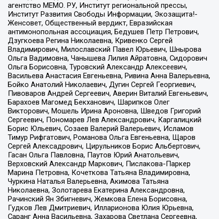
агентство МЕМО. РУ, Институт региональной прессы,
Институт Развития Свободы Информации, Экозащита!-
Женсовет, Общественный вердикт, Евразийская
антимонопольная ассоциация, Бедушев Петр Петрович,
Дзугкоева Регина Николаевна, Кривенко Сергей
Владимирович, Милославский Павел Юрьевич, Шнырова
Ольга Вадимовна, Чанышева Лилия Айратовна, Сидорович
Ольга Борисовна, Туровский Александр Алексеевич,
Васильева Анастасия Евгеньевна, Ривина Анна Валерьевна,
Бойко Анатолий Николаевич, Дугин Сергей Георгиевич,
Пивоваров Андрей Сергеевич, Аверин Виталий Евгеньевич,
Барахоев Магомед Бекханович, Шарипков Олег
Викторович, Мошель Ирина Ароновна, Шведов Григорий
Сергеевич, Пономарев Лев Александрович, Каргалицкий
Борис Юльевич, Созаев Валерий Валерьевич, Исламов
Тимур Рифгатович, Романова Ольга Евгеньевна, Щаров
Сергей Алексадрович, Цирульников Борис Альбертович,
Гасан Ольга Павловна, Паутов Юрий Анатольевич,
Верховский Александр Маркович, Пислакова-Паркер
Марина Петровна, Кочеткова Татьяна Владимировна,
Чуркина Наталья Валерьевна, Акимова Татьяна
Николаевна, Золотарева Екатерина Александровна,
Рачинский Ян Збигневич, Жемкова Елена Борисовна,
Гудков Лев Дмитриевич, Илларионова Юлия Юрьевна,
Саранг Анна Васильевна, Захарова Светлана Сергеевна,